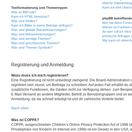
Welche Dateianhänge
Kann ich eine Übersi
Textformatierung und Thementypen
Was ist BBCode?
Kann ich HTML benutzen?
phpBB betreffende
Was sind Smilies?
Wer hat diese Foren
Kann ich Bilder in meine Beiträge einfügen?
Warum ist Funktion x
Was sind globale Bekanntmachungen?
An wen soll ich mic
Was sind Bekanntmachungen?
juristische Anfragen
Was sind wichtige Themen?
Wie kann ich einen A
Was sind geschlossene Themen?
Was sind Themen-Symbole?
Registrierung und Anmeldung
Wozu muss ich mich registrieren?
Eine Registrierung ist nicht unbedingt zwingend. Die Board-Administration
registriert sein musst, um Beiträge zu schreiben. Auf jeden Fall erhältst du als
zusätzliche Funktionen, die Gästen nicht zur Verfügung stehen: zum Beispiel
E-Mail-Versand an andere Mitglieder, Beitritt zu Benutzergruppen und so wei
Anmeldung, da sie schnell erledigt ist und dir zahlreiche Vorteile bietet.
Nach oben
Was ist COPPA?
COPPA, ausgeschrieben Children’s Online Privacy Protection Act of 1998 (
Privatsphäre von Kindern im Internet von 1998) ist ein Gesetz in den USA, w