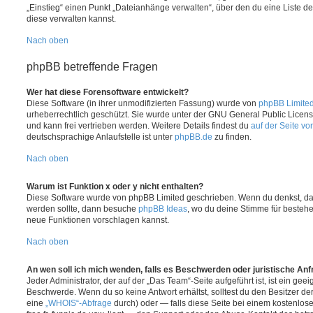
„Einstieg“ einen Punkt „Dateianhänge verwalten“, über den du eine Liste d
diese verwalten kannst.
Nach oben
phpBB betreffende Fragen
Wer hat diese Forensoftware entwickelt?
Diese Software (in ihrer unmodifizierten Fassung) wurde von
phpBB Limite
urheberrechtlich geschützt. Sie wurde unter der GNU General Public License
und kann frei vertrieben werden. Weitere Details findest du
auf der Seite v
deutschsprachige Anlaufstelle ist unter
phpBB.de
zu finden.
Nach oben
Warum ist Funktion x oder y nicht enthalten?
Diese Software wurde von phpBB Limited geschrieben. Wenn du denkst, das
werden sollte, dann besuche
phpBB Ideas
, wo du deine Stimme für beste
neue Funktionen vorschlagen kannst.
Nach oben
An wen soll ich mich wenden, falls es Beschwerden oder juristische An
Jeder Administrator, der auf der „Das Team“-Seite aufgeführt ist, ist ein geei
Beschwerde. Wenn du so keine Antwort erhältst, solltest du den Besitzer de
eine
„WHOIS“-Abfrage
durch) oder — falls diese Seite bei einem kostenlos