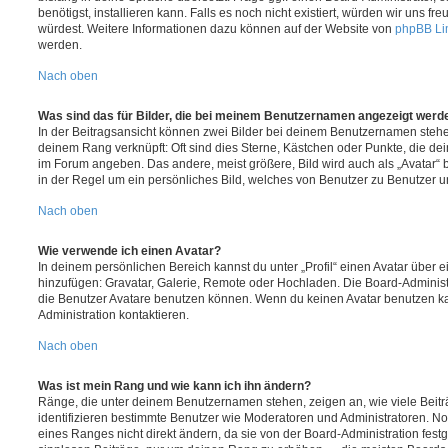
benötigst, installieren kann. Falls es noch nicht existiert, würden wir uns f
würdest. Weitere Informationen dazu können auf der Website von
phpBB Li
werden.
Nach oben
Was sind das für Bilder, die bei meinem Benutzernamen angezeigt werd
In der Beitragsansicht können zwei Bilder bei deinem Benutzernamen stehen.
deinem Rang verknüpft: Oft sind dies Sterne, Kästchen oder Punkte, die de
im Forum angeben. Das andere, meist größere, Bild wird auch als „Avatar“ b
in der Regel um ein persönliches Bild, welches von Benutzer zu Benutzer unt
Nach oben
Wie verwende ich einen Avatar?
In deinem persönlichen Bereich kannst du unter „Profil“ einen Avatar über 
hinzufügen: Gravatar, Galerie, Remote oder Hochladen. Die Board-Adminis
die Benutzer Avatare benutzen können. Wenn du keinen Avatar benutzen kan
Administration kontaktieren.
Nach oben
Was ist mein Rang und wie kann ich ihn ändern?
Ränge, die unter deinem Benutzernamen stehen, zeigen an, wie viele Beiträg
identifizieren bestimmte Benutzer wie Moderatoren und Administratoren. N
eines Ranges nicht direkt ändern, da sie von der Board-Administration festg