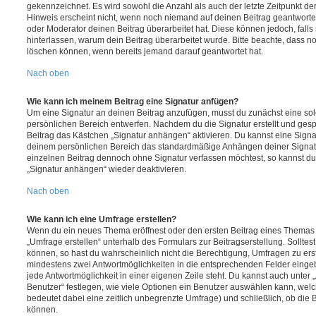
gekennzeichnet. Es wird sowohl die Anzahl als auch der letzte Zeitpunkt d
Hinweis erscheint nicht, wenn noch niemand auf deinen Beitrag geantwortet
oder Moderator deinen Beitrag überarbeitet hat. Diese können jedoch, falls s
hinterlassen, warum dein Beitrag überarbeitet wurde. Bitte beachte, dass n
löschen können, wenn bereits jemand darauf geantwortet hat.
Nach oben
Wie kann ich meinem Beitrag eine Signatur anfügen?
Um eine Signatur an deinen Beitrag anzufügen, musst du zunächst eine sol
persönlichen Bereich entwerfen. Nachdem du die Signatur erstellt und gesp
Beitrag das Kästchen „Signatur anhängen“ aktivieren. Du kannst eine Signa
deinem persönlichen Bereich das standardmäßige Anhängen deiner Signatu
einzelnen Beitrag dennoch ohne Signatur verfassen möchtest, so kannst du 
„Signatur anhängen“ wieder deaktivieren.
Nach oben
Wie kann ich eine Umfrage erstellen?
Wenn du ein neues Thema eröffnest oder den ersten Beitrag eines Themas be
„Umfrage erstellen“ unterhalb des Formulars zur Beitragserstellung. Solltes
können, so hast du wahrscheinlich nicht die Berechtigung, Umfragen zu erste
mindestens zwei Antwortmöglichkeiten in die entsprechenden Felder eingeb
jede Antwortmöglichkeit in einer eigenen Zeile steht. Du kannst auch unter
Benutzer“ festlegen, wie viele Optionen ein Benutzer auswählen kann, welche
bedeutet dabei eine zeitlich unbegrenzte Umfrage) und schließlich, ob die
können.