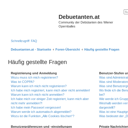
Debuetanten.at
Community der Debütanten des Wiener
Opernballes
Schnellzugriff
FAQ
Debuetanten.at - Startseite
Foren-Übersicht
Häufig gestellte Fragen
Häufig gestellte Fragen
Registrierung und Anmeldung
Benutzer-Stufen u
Wozu muss ich mich registrieren?
Was sind Administra
Was ist COPPA?
Was sind Moderator
Warum kann ich mich nicht registrieren?
Was sind Benutzerg
Ich habe mich registriert, kann mich aber nicht anmelden!
Wo finde ich die Ben
Warum kann ich mich nicht anmelden?
bei?
Ich habe mich vor einiger Zeit registriert, kann mich aber
Wie werde ich Grupp
nicht mehr anmelden?!
Weshalb werden ver
Ich habe mein Passwort vergessen!
dargestellt?
Warum werde ich automatisch abgemeldet?
Was ist eine Hauptg
Wozu ist die Funktion „Alle Cookies löschen“?
Was bedeutet der „Da
Benutzerpräferenzen und -einstellungen
Private Nachrichte