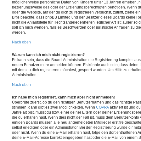
möglicherweise persönliche Daten von Kindern unter 13 Jahren erheben, h
beziehungsweise des oder der Erziehungsberechtigten benötigen. Wenn du di
oder die Website, auf der du dich zu registrieren versuchst, zutrifft, ziehe e
Bitte beachte, dass phpBB Limited und der Besitzer dieses Boards keine 
nicht die Anlaufstelle für Rechtsangelegenheiten jeglicher Art ist; außer so
soll ich mich wenden, falls es Beschwerden oder juristische Anfragen zu d
werden.
Nach oben
Warum kann ich mich nicht registrieren?
Es kann sein, dass die Board-Administration die Registrierung komplett ausg
neuen Benutzer mehr anmelden können. Es könnte auch sein, dass deine 
mit dem du dich registrieren möchtest, gesperrt wurden. Um Hilfe zu erhalt
Administration.
Nach oben
Ich habe mich registriert, kann mich aber nicht anmelden!
Überprüfe zuerst, ob du den richtigen Benutzernamen und das richtige Pa
stimmen, dann gibt es zwei Möglichkeiten. Wenn
COPPA
aktiviert ist und 
Jahre alt bist, musst du bzw. einer deiner Eltern oder deiner Erziehungsbe
die du erhalten hast. Wenn dies nicht der Fall ist, muss dein Benutzerkonto v
einigen Boards müssen alle neu angemeldeten Mitglieder erst freigeschalt
selbst erledigen oder ein Administrator. Bei der Registrierung wurde dir mitget
oder nicht. Wenn du eine E-Mail erhalten hast, folge den dort enthaltenen
deine E-Mail-Adresse korrekt eingegeben hast oder die E-Mail von einem S