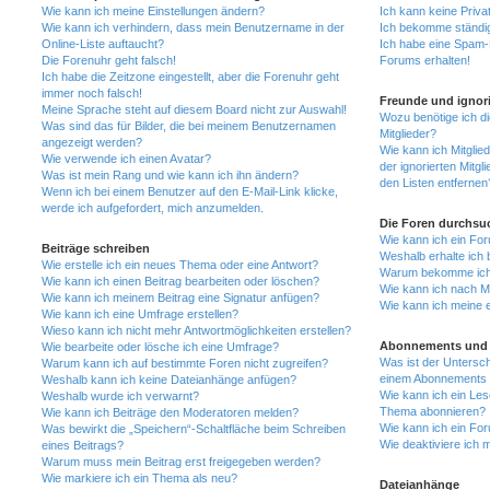
Wie kann ich meine Einstellungen ändern?
Ich kann keine Priva
Wie kann ich verhindern, dass mein Benutzername in der
Ich bekomme ständig
Online-Liste auftaucht?
Ich habe eine Spam-E
Die Forenuhr geht falsch!
Forums erhalten!
Ich habe die Zeitzone eingestellt, aber die Forenuhr geht
immer noch falsch!
Freunde und ignori
Meine Sprache steht auf diesem Board nicht zur Auswahl!
Wozu benötige ich di
Was sind das für Bilder, die bei meinem Benutzernamen
Mitglieder?
angezeigt werden?
Wie kann ich Mitglied
Wie verwende ich einen Avatar?
der ignorierten Mitg
Was ist mein Rang und wie kann ich ihn ändern?
den Listen entfernen
Wenn ich bei einem Benutzer auf den E-Mail-Link klicke,
werde ich aufgefordert, mich anzumelden.
Die Foren durchsu
Wie kann ich ein Fo
Beiträge schreiben
Weshalb erhalte ich 
Wie erstelle ich ein neues Thema oder eine Antwort?
Warum bekomme ich b
Wie kann ich einen Beitrag bearbeiten oder löschen?
Wie kann ich nach M
Wie kann ich meinem Beitrag eine Signatur anfügen?
Wie kann ich meine 
Wie kann ich eine Umfrage erstellen?
Wieso kann ich nicht mehr Antwortmöglichkeiten erstellen?
Abonnements und 
Wie bearbeite oder lösche ich eine Umfrage?
Was ist der Untersc
Warum kann ich auf bestimmte Foren nicht zugreifen?
einem Abonnements 
Weshalb kann ich keine Dateianhänge anfügen?
Wie kann ich ein Les
Weshalb wurde ich verwarnt?
Thema abonnieren?
Wie kann ich Beiträge den Moderatoren melden?
Wie kann ich ein Fo
Was bewirkt die „Speichern“-Schaltfläche beim Schreiben
Wie deaktiviere ich
eines Beitrags?
Warum muss mein Beitrag erst freigegeben werden?
Wie markiere ich ein Thema als neu?
Dateianhänge