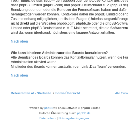
free.fr, funpic.de usw. liegt — den Support oder den Abuse-Kontakt des betr
dass phpBB Limited (phpBB.com) und phpBB Deutschland e. V. (phpBB.de
Benutzung oder den oder die Benutzer der Forensoftware haben und dafür 
herangezogen werden können. Kontaktiere daher nie phpBB Limited oder p
Zusammenhang mit jeglichen juristischen Fragen (Unterlassungserklärunge
nicht direkt
auf die Websiten phpbb.com, phpbb.de oder die phpBB-Softwar
Limited oder phpBB Deutschland e. V. E-Mails schreibst, die die
Softwarenu
wirst du, wenn überhaupt, höchstens eine knappe Antwort erhalten.
Nach oben
Wie kann ich einen Administrator des Boards kontaktieren?
Alle Benutzer des Boards können das Kontaktformular nutzen, wenn die Fun
Administration aktiviert wurde.
Mitglieder des Boards können zusätzlich den Link „Das Team“ verwenden.
Nach oben
Debuetanten.at - Startseite
Foren-Übersicht
Alle Coo
Powered by
phpBB
® Forum Software © phpBB Limited
Deutsche Übersetzung durch
phpBB.de
Datenschutz
|
Nutzungsbedingungen