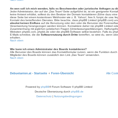
An wen soll ich mich wenden, falls es Beschwerden oder juristische Anfragen zu d
Jeder Administrator, der auf der „Das Team“-Seite aufgeführt ist, ist ein geeigneter Kon
keine Antwort erhältst, solltest du den Besitzer der Domain kontaktieren (führe dazu ein
diese Seite bei einem kostenlosen Webhoster wie z. B. Yahoo!, free.fr, funpic.de usw. l
Kontakt des betreffenden Dienstes. Bitte beachte, dass phpBB Limited (phpBB.com) u
absolut keinen Einfluss
auf die Benutzung oder den oder die Benutzer der Forensoftwa
Verantwortung herangezogen werden können. Kontaktiere daher nie phpBB Limited oder
Zusammenhang mit jeglichen juristischen Fragen (Unterlassungserklärungen, Haftungsfr
Websiten phpbb.com, phpbb.de oder die phpBB-Software selbst beziehen. Falls du php
E-Mails schreibst, die die
Softwarenutzung durch Dritte
betreffen, so wirst du, wenn üb
erhalten.
Nach oben
Wie kann ich einen Administrator des Boards kontaktieren?
Alle Benutzer des Boards können das Kontaktformular nutzen, wenn die Funktion durch di
Mitglieder des Boards können zusätzlich den Link „Das Team“ verwenden.
Nach oben
Debuetanten.at - Startseite
Foren-Übersicht
Alle Coo
Powered by
phpBB
® Forum Software © phpBB Limited
Deutsche Übersetzung durch
phpBB.de
Datenschutz
|
Nutzungsbedingungen