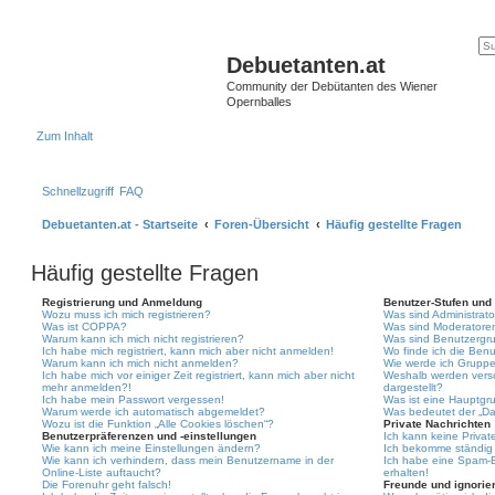
Debuetanten.at
Community der Debütanten des Wiener
Opernballes
Zum Inhalt
Schnellzugriff
FAQ
Debuetanten.at - Startseite
Foren-Übersicht
Häufig gestellte Fragen
Häufig gestellte Fragen
Registrierung und Anmeldung
Benutzer-Stufen und
Wozu muss ich mich registrieren?
Was sind Administrat
Was ist COPPA?
Was sind Moderatore
Warum kann ich mich nicht registrieren?
Was sind Benutzergr
Ich habe mich registriert, kann mich aber nicht anmelden!
Wo finde ich die Benu
Warum kann ich mich nicht anmelden?
Wie werde ich Gruppe
Ich habe mich vor einiger Zeit registriert, kann mich aber nicht
Weshalb werden vers
mehr anmelden?!
dargestellt?
Ich habe mein Passwort vergessen!
Was ist eine Hauptgr
Warum werde ich automatisch abgemeldet?
Was bedeutet der „Das
Wozu ist die Funktion „Alle Cookies löschen“?
Private Nachrichten
Benutzerpräferenzen und -einstellungen
Ich kann keine Privat
Wie kann ich meine Einstellungen ändern?
Ich bekomme ständig 
Wie kann ich verhindern, dass mein Benutzername in der
Ich habe eine Spam-E
Online-Liste auftaucht?
erhalten!
Die Forenuhr geht falsch!
Freunde und ignorier