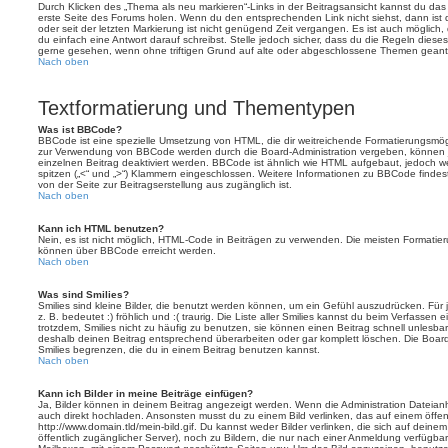
Durch Klicken des „Thema als neu markieren“-Links in der Beitragsansicht kannst du d
erste Seite des Forums holen. Wenn du den entsprechenden Link nicht siehst, dann ist d
oder seit der letzten Markierung ist nicht genügend Zeit vergangen. Es ist auch möglic
du einfach eine Antwort darauf schreibst. Stelle jedoch sicher, dass du die Regeln diese
gerne gesehen, wenn ohne triftigen Grund auf alte oder abgeschlossene Themen geantw
Nach oben
Textformatierung und Thementypen
Was ist BBCode?
BBCode ist eine spezielle Umsetzung von HTML, die dir weitreichende Formatierungsmögli
zur Verwendung von BBCode werden durch die Board-Administration vergeben, können j
einzelnen Beitrag deaktiviert werden. BBCode ist ähnlich wie HTML aufgebaut, jedoch wer
spitzen („<“ und „>“) Klammern eingeschlossen. Weitere Informationen zu BBCode findest d
von der Seite zur Beitragserstellung aus zugänglich ist.
Nach oben
Kann ich HTML benutzen?
Nein, es ist nicht möglich, HTML-Code in Beiträgen zu verwenden. Die meisten Formatier
können über BBCode erreicht werden.
Nach oben
Was sind Smilies?
Smilies sind kleine Bilder, die benutzt werden können, um ein Gefühl auszudrücken. Für 
z. B. bedeutet :) fröhlich und :( traurig. Die Liste aller Smilies kannst du beim Verfassen
trotzdem, Smilies nicht zu häufig zu benutzen, sie können einen Beitrag schnell unles
deshalb deinen Beitrag entsprechend überarbeiten oder gar komplett löschen. Die Board
Smilies begrenzen, die du in einem Beitrag benutzen kannst.
Nach oben
Kann ich Bilder in meine Beiträge einfügen?
Ja, Bilder können in deinem Beitrag angezeigt werden. Wenn die Administration Dateian
auch direkt hochladen. Ansonsten musst du zu einem Bild verlinken, das auf einem öffentl
http://www.domain.tld/mein-bild.gif. Du kannst weder Bilder verlinken, die sich auf deine
öffentlich zugänglicher Server), noch zu Bildern, die nur nach einer Anmeldung verfügbar