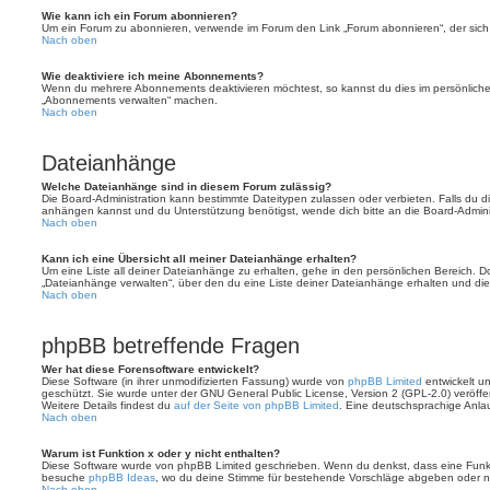
Wie kann ich ein Forum abonnieren?
Um ein Forum zu abonnieren, verwende im Forum den Link „Forum abonnieren“, der sich 
Nach oben
Wie deaktiviere ich meine Abonnements?
Wenn du mehrere Abonnements deaktivieren möchtest, so kannst du dies im persönlichen
„Abonnements verwalten“ machen.
Nach oben
Dateianhänge
Welche Dateianhänge sind in diesem Forum zulässig?
Die Board-Administration kann bestimmte Dateitypen zulassen oder verbieten. Falls du dir
anhängen kannst und du Unterstützung benötigst, wende dich bitte an die Board-Adminis
Nach oben
Kann ich eine Übersicht all meiner Dateianhänge erhalten?
Um eine Liste all deiner Dateianhänge zu erhalten, gehe in den persönlichen Bereich. Dor
„Dateianhänge verwalten“, über den du eine Liste deiner Dateianhänge erhalten und die
Nach oben
phpBB betreffende Fragen
Wer hat diese Forensoftware entwickelt?
Diese Software (in ihrer unmodifizierten Fassung) wurde von
phpBB Limited
entwickelt und
geschützt. Sie wurde unter der GNU General Public License, Version 2 (GPL-2.0) veröffen
Weitere Details findest du
auf der Seite von phpBB Limited
. Eine deutschsprachige Anlauf
Nach oben
Warum ist Funktion x oder y nicht enthalten?
Diese Software wurde von phpBB Limited geschrieben. Wenn du denkst, dass eine Funkt
besuche
phpBB Ideas
, wo du deine Stimme für bestehende Vorschläge abgeben oder n
Nach oben