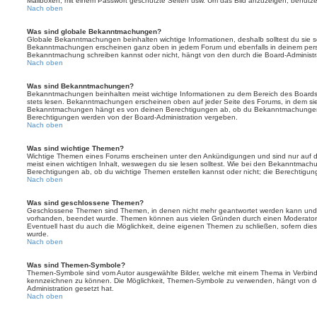
Mailboxen, mit einem Passwort geschützte Seiten usw. Um das Bild anzuzeigen, benutz
Nach oben
Was sind globale Bekanntmachungen?
Globale Bekanntmachungen beinhalten wichtige Informationen, deshalb solltest du sie s
Bekanntmachungen erscheinen ganz oben in jedem Forum und ebenfalls in deinem persö
Bekanntmachung schreiben kannst oder nicht, hängt von den durch die Board-Administ
Nach oben
Was sind Bekanntmachungen?
Bekanntmachungen beinhalten meist wichtige Informationen zu dem Bereich des Boards, i
stets lesen. Bekanntmachungen erscheinen oben auf jeder Seite des Forums, in dem sie 
Bekanntmachungen hängt es von deinen Berechtigungen ab, ob du Bekanntmachungen er
Berechtigungen werden von der Board-Administration vergeben.
Nach oben
Was sind wichtige Themen?
Wichtige Themen eines Forums erscheinen unter den Ankündigungen und sind nur auf d
meist einen wichtigen Inhalt, weswegen du sie lesen solltest. Wie bei den Bekanntmac
Berechtigungen ab, ob du wichtige Themen erstellen kannst oder nicht; die Berechtigunge
Nach oben
Was sind geschlossene Themen?
Geschlossene Themen sind Themen, in denen nicht mehr geantwortet werden kann und b
vorhanden, beendet wurde. Themen können aus vielen Gründen durch einen Moderator o
Eventuell hast du auch die Möglichkeit, deine eigenen Themen zu schließen, sofern dies
wurde.
Nach oben
Was sind Themen-Symbole?
Themen-Symbole sind vom Autor ausgewählte Bilder, welche mit einem Thema in Verbin
kennzeichnen zu können. Die Möglichkeit, Themen-Symbole zu verwenden, hängt von de
Administration gesetzt hat.
Nach oben