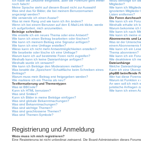
Ich habe die Zeitzone eingestellt, aber die Forenuhr geht immer
Wozu benötige ich die
noch falsch!
Mitglieder?
Meine Sprache steht auf diesem Board nicht zur Auswahl!
Wie kann ich Mitgliede
Was sind das für Bilder, die bei meinem Benutzernamen
ignorierten Mitgliede
angezeigt werden?
Listen entfernen?
Wie verwende ich einen Avatar?
Die Foren durchsuc
Was ist mein Rang und wie kann ich ihn ändern?
Wie kann ich ein For
Wenn ich bei einem Benutzer auf den E-Mail-Link klicke, werde
Weshalb erhalte ich 
ich aufgefordert, mich anzumelden.
Warum bekomme ich be
Beiträge schreiben
Wie kann ich nach Mi
Wie erstelle ich ein neues Thema oder eine Antwort?
Wie kann ich meine e
Wie kann ich einen Beitrag bearbeiten oder löschen?
Abonnements und L
Wie kann ich meinem Beitrag eine Signatur anfügen?
Was ist der Untersch
Wie kann ich eine Umfrage erstellen?
einem Abonnements f
Wieso kann ich nicht mehr Antwortmöglichkeiten erstellen?
Wie kann ich ein Les
Wie bearbeite oder lösche ich eine Umfrage?
Thema abonnieren?
Warum kann ich auf bestimmte Foren nicht zugreifen?
Wie kann ich ein For
Weshalb kann ich keine Dateianhänge anfügen?
Wie deaktiviere ich 
Weshalb wurde ich verwarnt?
Dateianhänge
Wie kann ich Beiträge den Moderatoren melden?
Welche Dateianhänge 
Was bewirkt die „Speichern“-Schaltfläche beim Schreiben eines
Kann ich eine Übersic
Beitrags?
phpBB betreffende F
Warum muss mein Beitrag erst freigegeben werden?
Wer hat diese Forenso
Wie markiere ich ein Thema als neu?
Warum ist Funktion x 
Textformatierung und Thementypen
An wen soll ich mich
Was ist BBCode?
juristische Anfragen 
Kann ich HTML benutzen?
Wie kann ich einen Ad
Was sind Smilies?
Kann ich Bilder in meine Beiträge einfügen?
Was sind globale Bekanntmachungen?
Was sind Bekanntmachungen?
Was sind wichtige Themen?
Was sind geschlossene Themen?
Was sind Themen-Symbole?
Registrierung und Anmeldung
Wozu muss ich mich registrieren?
Eine Registrierung ist nicht unbedingt zwingend. Die Board-Administration dieses Forums 