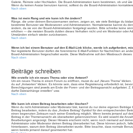
Galerie, Remote oder Hochladen. Die Board-Administration kann bestimmen, ob und wie
Wenn du keinen Avatar benutzen kannst, solltest du die Board-Administration kontaktier
Nach oben
Was ist mein Rang und wie kann ich ihn ändern?
Ränge, die unter deinem Benutzernamen stehen, zeigen an, wie viele Beiträge du bislang e
bestimmte Benutzer wie Moderatoren und Administratoren. Normalerweise kannst du den 
ändern, da sie von der Board-Administration festgelegt wurden. Bitte schreibe keine si
erhöhen — die meisten Boards dulden dieses Verhalten nicht und ein Moderator oder Adm
Umständen einfach wieder zurücksetzen.
Nach oben
Wenn ich bei einem Benutzer auf den E-Mail-Link klicke, werde ich aufgefordert, m
Nur registrierte Benutzer dürfen die foreninterne E-Mail-Funktion für Nachrichten an ande
Board-Administration freigeschaltet wurde. Diese Maßnahme soll den Missbrauch dieses
Nach oben
Beiträge schreiben
Wie erstelle ich ein neues Thema oder eine Antwort?
Um ein neues Thema in einem Forum zu eröffnen, musst du auf „Neues Thema“ klicken. 
du auf „Antworten“ klicken. Es könnte sein, dass eine Registrierung erforderlich ist, bev
Berechtigungen sind jeweils am Ende der Foren- und der Beitragsansicht aufgelistet. Z. 
darfst Dateianhänge erstellen“ usw.
Nach oben
Wie kann ich einen Beitrag bearbeiten oder löschen?
Wenn du nicht Administrator oder Moderator bist, kannst du nur deine eigenen Beiträge
Beitrag bearbeiten, indem du das „Ändere Beitrag“-Symbol für den entsprechenden Beitrag 
einen begrenzten Zeitraum nach seiner Erstellung möglich. Wenn bereits jemand auf dein
Beitrag in der Themenansicht als überarbeitet gekennzeichnet. Es wird sowohl die Anzahl
Bearbeitungen angezeigt. Dieser Hinweis erscheint nicht, wenn noch niemand auf deine
Administrator oder Moderator deinen Beitrag überarbeitet hat. Diese können jedoch, falls 
hinterlassen, warum dein Beitrag überarbeitet wurde. Bitte beachte, dass normale Benut
wenn bereits jemand darauf geantwortet hat.