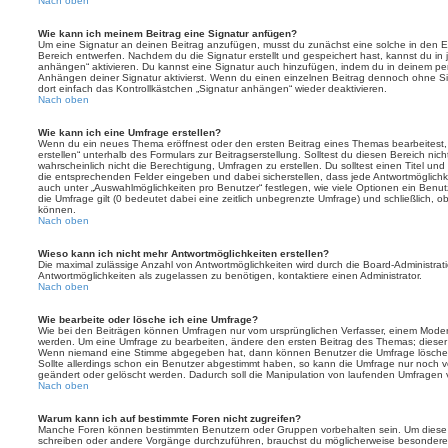
Nach oben
Wie kann ich meinem Beitrag eine Signatur anfügen?
Um eine Signatur an deinen Beitrag anzufügen, musst du zunächst eine solche in den E
Bereich entwerfen. Nachdem du die Signatur erstellt und gespeichert hast, kannst du in
anhängen“ aktivieren. Du kannst eine Signatur auch hinzufügen, indem du in deinem p
Anhängen deiner Signatur aktivierst. Wenn du einen einzelnen Beitrag dennoch ohne Si
dort einfach das Kontrollkästchen „Signatur anhängen“ wieder deaktivieren.
Nach oben
Wie kann ich eine Umfrage erstellen?
Wenn du ein neues Thema eröffnest oder den ersten Beitrag eines Themas bearbeitest, 
erstellen“ unterhalb des Formulars zur Beitragserstellung. Solltest du diesen Bereich ni
wahrscheinlich nicht die Berechtigung, Umfragen zu erstellen. Du solltest einen Titel un
die entsprechenden Felder eingeben und dabei sicherstellen, dass jede Antwortmöglichkei
auch unter „Auswahlmöglichkeiten pro Benutzer“ festlegen, wie viele Optionen ein Benutz
die Umfrage gilt (0 bedeutet dabei eine zeitlich unbegrenzte Umfrage) und schließlich, 
können.
Nach oben
Wieso kann ich nicht mehr Antwortmöglichkeiten erstellen?
Die maximal zulässige Anzahl von Antwortmöglichkeiten wird durch die Board-Administrat
Antwortmöglichkeiten als zugelassen zu benötigen, kontaktiere einen Administrator.
Nach oben
Wie bearbeite oder lösche ich eine Umfrage?
Wie bei den Beiträgen können Umfragen nur vom ursprünglichen Verfasser, einem Modera
werden. Um eine Umfrage zu bearbeiten, ändere den ersten Beitrag des Themas; dieser i
Wenn niemand eine Stimme abgegeben hat, dann können Benutzer die Umfrage löschen
Sollte allerdings schon ein Benutzer abgestimmt haben, so kann die Umfrage nur noch 
geändert oder gelöscht werden. Dadurch soll die Manipulation von laufenden Umfragen 
Nach oben
Warum kann ich auf bestimmte Foren nicht zugreifen?
Manche Foren können bestimmten Benutzern oder Gruppen vorbehalten sein. Um diese e
schreiben oder andere Vorgänge durchzuführen, brauchst du möglicherweise besondere