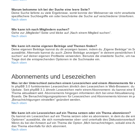
Warum bekomme ich bei der Suche eine leere Seite?
Deine Suche lieferte zu viele Ergebnisse, somit konnte der Webserver sie nicht verarbei
spezifischere Suchbegriffe ein oder beschränke die Suche auf verschiedene Unterforen.
Nach oben
Wie kann ich nach Mitgliedern suchen?
Gehe zur „Mitglieder“-Seite und klicke auf „Nach einem Mitglied suchen“.
Nach oben
Wie kann ich meine eigenen Beiträge und Themen finden?
Deine eigenen Beiträge kannst du dir anzeigen lassen, indem du „Eigene Beiträge“ im Sc
auswählst. Alternativ kannst du auch „Deine Beiträge anzeigen“ in deinem persönlichen 
suchen“ auf deiner eigenen Profilseite verwenden. Benutze die erweiterte Suche, um na
Trage dort die entsprechenden Optionen in die Suchmaske ein.
Nach oben
Abonnements und Lesezeichen
Was ist der Unterschied zwischen einem Lesezeichen und einem Abonnements für
In phpBB 3.0 funktionierten Lesezeichen ähnlich den Lesezeichen in Web-Browsern: du
Update. Seit phpBB 3.1 ähneln Lesezeichen mehr einem Abonnement: du kannst eine Be
Thema aktualisiert wird. Abonnements hingegen informieren dich bei einer Aktualisieru
Boards. Die Benachrichtigungsoptionen für Lesezeichen und Abonnements können im pe
„Benachrichtigungen einstellen“ geändert werden.
Nach oben
Wie kann ich ein Lesezeichen auf ein Thema setzen oder ein Thema abonnieren?
Du kannst ein Lesezeichen auf ein Thema setzen oder es abonnieren, in dem du die e
Optionen“ auswählst, die sich normalerweise ober- und unterhalb des Diskussionsverlau
Wenn du bei der Antwort auf ein Thema die Option „Mich benachrichtigen, sobald eine Ant
das Thema ebenfalls für dich abonniert.
Nach oben