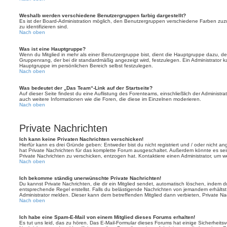
Weshalb werden verschiedene Benutzergruppen farbig dargestellt?
Es ist der Board-Administration möglich, den Benutzergruppen verschiedene Farben zuzut
zu identifizieren sind.
Nach oben
Was ist eine Hauptgruppe?
Wenn du Mitglied in mehr als einer Benutzergruppe bist, dient die Hauptgruppe dazu, 
Gruppenrang, der bei dir standardmäßig angezeigt wird, festzulegen. Ein Administrator 
Hauptgruppe im persönlichen Bereich selbst festzulegen.
Nach oben
Was bedeutet der „Das Team“-Link auf der Startseite?
Auf dieser Seite findest du eine Auflistung des Forenteams, einschließlich der Administra
auch weitere Informationen wie die Foren, die diese im Einzelnen moderieren.
Nach oben
Private Nachrichten
Ich kann keine Privaten Nachrichten verschicken!
Hierfür kann es drei Gründe geben: Entweder bist du nicht registriert und / oder nicht a
hat Private Nachrichten für das komplette Forum ausgeschaltet. Außerdem könnte es sein
Private Nachrichten zu verschicken, entzogen hat. Kontaktiere einen Administrator, um we
Nach oben
Ich bekomme ständig unerwünschte Private Nachrichten!
Du kannst Private Nachrichten, die dir ein Mitglied sendet, automatisch löschen, indem 
entsprechende Regel erstellst. Falls du belästigende Nachrichten von jemandem erhälts
Administrator melden. Dieser kann dem betreffenden Mitglied dann verbieten, Private N
Nach oben
Ich habe eine Spam-E-Mail von einem Mitglied dieses Forums erhalten!
Es tut uns leid, das zu hören. Das E-Mail-Formular dieses Forums hat einige Sicherheits