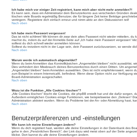
Ich habe mich vor einiger Zeit registriert, kann mich aber nicht mehr anmelden?!
Es kann sein, dass ein Administrator dein Benutzerkonto aus verschieden Gründen deakt
löschen viele Boards regelmäßig Benutzer, die für längere Zeit keine Beiträge geschri
verringern. Registriere dich einfach erneut und nimm aktiv an den Diskussionen teil!
Nach oben
Ich habe mein Passwort vergessen!
Das ist nicht schlimm! Wir können dir zwar dein altes Passwort nicht wieder mitteilen, du
machst du, indem du auf der Anmelde-Seite auf „Ich habe mein Passwort vergessen“ kli
solltest du dich schnell wieder anmelden können.
Solltest du trotzdem nicht in der Lage sein, dein Passwort zurückzusetzen, so wende dic
Nach oben
Warum werde ich automatisch abgemeldet?
Wenn du beim Anmelden das Kontrollkästchen „Angemeldet bleiben“ nicht auswählst, wirs
Dies verhindert den Missbrauch deines Benutzerkontos durch einen Dritten. Um angemel
„Angemeldet bleiben“ beim Anmelden auswählen. Dies ist nicht empfehlenswert, wenn du
zum Beispiel in einem Internetcafé, befindest. Wenn diese Option nicht zur Verfügung st
Board-Administration ausgeschaltet.
Nach oben
Wozu ist die Funktion „Alle Cookies löschen“?
„Alle Cookies löschen“ löscht die Cookies, die phpBB erstellt hat und die dafür sorgen, 
Außerdem ermöglichen Cookies einige Funktionen, wie beispielsweise den „Gelesen“-Stat
Administration aktiviert wurden. Wenn du Probleme bei der An- oder Abmeldung hast, ka
Nach oben
Benutzerpräferenzen und -einstellungen
Wie kann ich meine Einstellungen ändern?
Wenn du dich registriert hast, werden alle deine Einstellungen in der Datenbank des Bo
gehe in den „Persönlichen Bereich“; der Link dazu wird meist oben auf der Seite ange
klickst. Dort kannst du alle deine Einstellungen ändern.