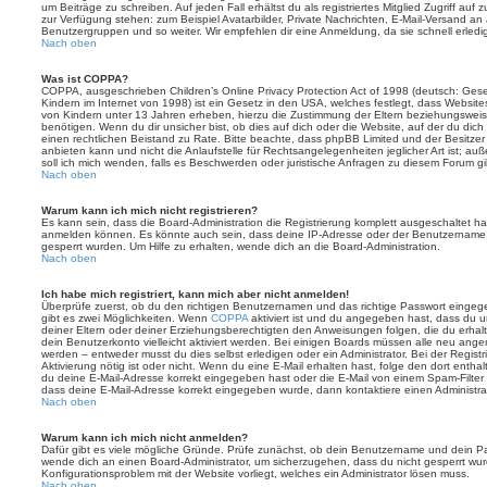
um Beiträge zu schreiben. Auf jeden Fall erhältst du als registriertes Mitglied Zugriff auf
zur Verfügung stehen: zum Beispiel Avatarbilder, Private Nachrichten, E-Mail-Versand an an
Benutzergruppen und so weiter. Wir empfehlen dir eine Anmeldung, da sie schnell erledigt i
Nach oben
Was ist COPPA?
COPPA, ausgeschrieben Children’s Online Privacy Protection Act of 1998 (deutsch: Ges
Kindern im Internet von 1998) ist ein Gesetz in den USA, welches festlegt, dass Website
von Kindern unter 13 Jahren erheben, hierzu die Zustimmung der Eltern beziehungswei
benötigen. Wenn du dir unsicher bist, ob dies auf dich oder die Website, auf der du dich zu
einen rechtlichen Beistand zu Rate. Bitte beachte, dass phpBB Limited und der Besitze
anbieten kann und nicht die Anlaufstelle für Rechtsangelegenheiten jeglicher Art ist; au
soll ich mich wenden, falls es Beschwerden oder juristische Anfragen zu diesem Forum g
Nach oben
Warum kann ich mich nicht registrieren?
Es kann sein, dass die Board-Administration die Registrierung komplett ausgeschaltet h
anmelden können. Es könnte auch sein, dass deine IP-Adresse oder der Benutzername, m
gesperrt wurden. Um Hilfe zu erhalten, wende dich an die Board-Administration.
Nach oben
Ich habe mich registriert, kann mich aber nicht anmelden!
Überprüfe zuerst, ob du den richtigen Benutzernamen und das richtige Passwort einge
gibt es zwei Möglichkeiten. Wenn
COPPA
aktiviert ist und du angegeben hast, dass du un
deiner Eltern oder deiner Erziehungsberechtigten den Anweisungen folgen, die du erhalte
dein Benutzerkonto vielleicht aktiviert werden. Bei einigen Boards müssen alle neu angem
werden – entweder musst du dies selbst erledigen oder ein Administrator. Bei der Registri
Aktivierung nötig ist oder nicht. Wenn du eine E-Mail erhalten hast, folge den dort ent
du deine E-Mail-Adresse korrekt eingegeben hast oder die E-Mail von einem Spam-Filter b
dass deine E-Mail-Adresse korrekt eingegeben wurde, dann kontaktiere einen Administrat
Nach oben
Warum kann ich mich nicht anmelden?
Dafür gibt es viele mögliche Gründe. Prüfe zunächst, ob dein Benutzername und dein Pass
wende dich an einen Board-Administrator, um sicherzugehen, dass du nicht gesperrt wurde
Konfigurationsproblem mit der Website vorliegt, welches ein Administrator lösen muss.
Nach oben