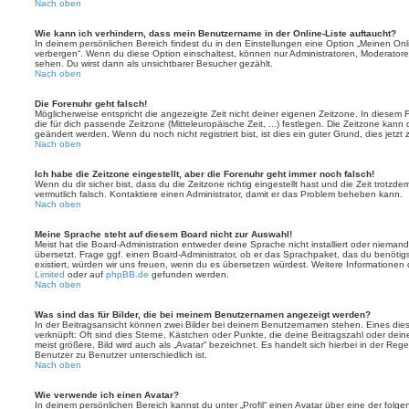
Nach oben
Wie kann ich verhindern, dass mein Benutzername in der Online-Liste auftaucht?
In deinem persönlichen Bereich findest du in den Einstellungen eine Option „Meinen On
verbergen“. Wenn du diese Option einschaltest, können nur Administratoren, Moderatore
sehen. Du wirst dann als unsichtbarer Besucher gezählt.
Nach oben
Die Forenuhr geht falsch!
Möglicherweise entspricht die angezeigte Zeit nicht deiner eigenen Zeitzone. In diesem Fa
die für dich passende Zeitzone (Mitteleuropäische Zeit, ...) festlegen. Die Zeitzone kann
geändert werden. Wenn du noch nicht registriert bist, ist dies ein guter Grund, dies jetzt 
Nach oben
Ich habe die Zeitzone eingestellt, aber die Forenuhr geht immer noch falsch!
Wenn du dir sicher bist, dass du die Zeitzone richtig eingestellt hast und die Zeit trotzde
vermutlich falsch. Kontaktiere einen Administrator, damit er das Problem beheben kann.
Nach oben
Meine Sprache steht auf diesem Board nicht zur Auswahl!
Meist hat die Board-Administration entweder deine Sprache nicht installiert oder nieman
übersetzt. Frage ggf. einen Board-Administrator, ob er das Sprachpaket, das du benötigst,
existiert, würden wir uns freuen, wenn du es übersetzen würdest. Weitere Informatione
Limited
oder auf
phpBB.de
gefunden werden.
Nach oben
Was sind das für Bilder, die bei meinem Benutzernamen angezeigt werden?
In der Beitragsansicht können zwei Bilder bei deinem Benutzernamen stehen. Eines diese
verknüpft: Oft sind dies Sterne, Kästchen oder Punkte, die deine Beitragszahl oder de
meist größere, Bild wird auch als „Avatar“ bezeichnet. Es handelt sich hierbei in der Reg
Benutzer zu Benutzer unterschiedlich ist.
Nach oben
Wie verwende ich einen Avatar?
In deinem persönlichen Bereich kannst du unter „Profil“ einen Avatar über eine der folg