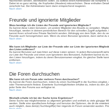
Nachrichten senden, identifizieren sollen. Du solltest einem Administrator die komplette 
Dabei ist es ganz wichtig, die Kopfzeilen (Headers) mitzuschicken. Diese enthalten Detai
verschickt hat. Der Administrator kann dann entsprechend reagieren.
Nach oben
Freunde und ignorierte Mitglieder
Wozu benötige ich die Listen der Freunde und ignorierten Mitglieder?
Du kannst diese Listen benutzen, um andere Mitglieder des Boards zu verwalten. Mitglied
hinzufügst, werden in deinem persönlichen Bereich für den schnellen Zugriff aufgelistet.
kannst ihnen schnell eine Private Nachricht senden. Abhängig von dem Style, den du v
Freunde auch hervorgehoben sein. Wenn du einen Benutzer ignorierst, dann siehst du s
Nach oben
Wie kann ich Mitglieder zur Liste der Freunde oder zur Liste der ignorierten Mitglie
den Listen entfernen?
Du kannst Benutzer auf zwei Arten auf diese Listen setzen: In jedem Benutzerprofil sieh
zur Liste der Freunde und einen zum Ignorieren des Benutzers. Außerdem kannst du im p
den Listen hinzufügen, indem du deren Benutzernamen eingibst. An gleicher Stelle kann
entfernen.
Nach oben
Die Foren durchsuchen
Wie kann ich ein Forum oder mehrere Foren durchsuchen?
Du kannst die Foren durchsuchen, indem du einen Suchbegriff in die Suchbox eingibst, d
oder Themenansicht findest. Erweiterte Suchmöglichkeiten erhältst du, indem du den „Erw
jeder Seite des Forums aus verfügbar ist.
Nach oben
Weshalb erhalte ich bei der Suche keine Ergebnisse?
Deine Suche war möglicherweise zu allgemein gehalten und enthielt zu viele gängige Wör
werden. Stelle eine spezifischere Anfrage und benutze die Optionen, die dir die erweiter
auch möglich, dass dein(e) Suchbegriff(e) hier nirgends im Forum verwendet wurden. Prüf
Nach oben