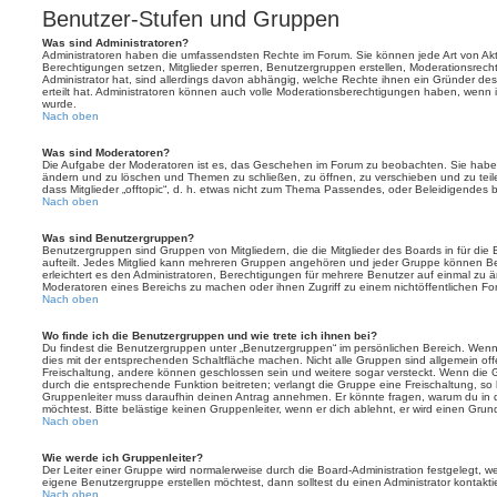
Benutzer-Stufen und Gruppen
Was sind Administratoren?
Administratoren haben die umfassendsten Rechte im Forum. Sie können jede Art von Akt
Berechtigungen setzen, Mitglieder sperren, Benutzergruppen erstellen, Moderationsrech
Administrator hat, sind allerdings davon abhängig, welche Rechte ihnen ein Gründer des
erteilt hat. Administratoren können auch volle Moderationsberechtigungen haben, wenn 
wurde.
Nach oben
Was sind Moderatoren?
Die Aufgabe der Moderatoren ist es, das Geschehen im Forum zu beobachten. Sie haben
ändern und zu löschen und Themen zu schließen, zu öffnen, zu verschieben und zu teil
dass Mitglieder „offtopic“, d. h. etwas nicht zum Thema Passendes, oder Beleidigendes 
Nach oben
Was sind Benutzergruppen?
Benutzergruppen sind Gruppen von Mitgliedern, die die Mitglieder des Boards in für die 
aufteilt. Jedes Mitglied kann mehreren Gruppen angehören und jeder Gruppe können Be
erleichtert es den Administratoren, Berechtigungen für mehrere Benutzer auf einmal zu 
Moderatoren eines Bereichs zu machen oder ihnen Zugriff zu einem nichtöffentlichen F
Nach oben
Wo finde ich die Benutzergruppen und wie trete ich ihnen bei?
Du findest die Benutzergruppen unter „Benutzergruppen“ im persönlichen Bereich. Wenn 
dies mit der entsprechenden Schaltfläche machen. Nicht alle Gruppen sind allgemein offe
Freischaltung, andere können geschlossen sein und weitere sogar versteckt. Wenn die Gr
durch die entsprechende Funktion beitreten; verlangt die Gruppe eine Freischaltung, so 
Gruppenleiter muss daraufhin deinen Antrag annehmen. Er könnte fragen, warum du i
möchtest. Bitte belästige keinen Gruppenleiter, wenn er dich ablehnt, er wird einen Gru
Nach oben
Wie werde ich Gruppenleiter?
Der Leiter einer Gruppe wird normalerweise durch die Board-Administration festgelegt, w
eigene Benutzergruppe erstellen möchtest, dann solltest du einen Administrator kontakti
Nach oben