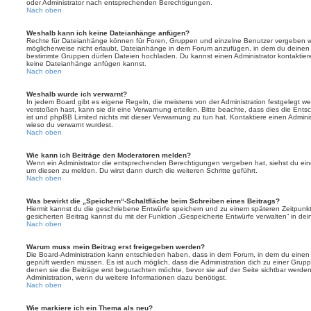
oder Administrator nach entsprechenden Berechtigungen.
Nach oben
Weshalb kann ich keine Dateianhänge anfügen?
Rechte für Dateianhänge können für Foren, Gruppen und einzelne Benutzer vergeben we
möglicherweise nicht erlaubt, Dateianhänge in dem Forum anzufügen, in dem du deinen 
bestimmte Gruppen dürfen Dateien hochladen. Du kannst einen Administrator kontaktieren, 
keine Dateianhänge anfügen kannst.
Nach oben
Weshalb wurde ich verwarnt?
In jedem Board gibt es eigene Regeln, die meistens von der Administration festgelegt 
verstoßen hast, kann sie dir eine Verwarnung erteilen. Bitte beachte, dass dies die Ent
ist und phpBB Limited nichts mit dieser Verwarnung zu tun hat. Kontaktiere einen Administr
wieso du verwarnt wurdest.
Nach oben
Wie kann ich Beiträge den Moderatoren melden?
Wenn ein Administrator die entsprechenden Berechtigungen vergeben hat, siehst du eine
um diesen zu melden. Du wirst dann durch die weiteren Schritte geführt.
Nach oben
Was bewirkt die „Speichern“-Schaltfläche beim Schreiben eines Beitrags?
Hiermit kannst du die geschriebene Entwürfe speichern und zu einem späteren Zeitpunk
gesicherten Beitrag kannst du mit der Funktion „Gespeicherte Entwürfe verwalten“ in de
Nach oben
Warum muss mein Beitrag erst freigegeben werden?
Die Board-Administration kann entschieden haben, dass in dem Forum, in dem du einen Bei
geprüft werden müssen. Es ist auch möglich, dass die Administration dich zu einer Grup
denen sie die Beiträge erst begutachten möchte, bevor sie auf der Seite sichtbar werden.
Administration, wenn du weitere Informationen dazu benötigst.
Nach oben
Wie markiere ich ein Thema als neu?