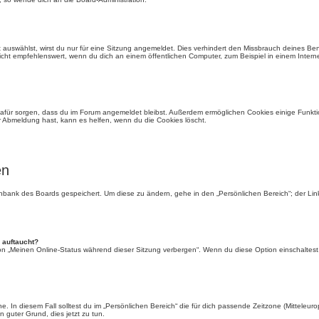
auswählst, wirst du nur für eine Sitzung angemeldet. Dies verhindert den Missbrauch deines Be
ht empfehlenswert, wenn du dich an einem öffentlichen Computer, zum Beispiel in einem Interne
e dafür sorgen, dass du im Forum angemeldet bleibst. Außerdem ermöglichen Cookies einige Funkti
r Abmeldung hast, kann es helfen, wenn du die Cookies löscht.
en
tenbank des Boards gespeichert. Um diese zu ändern, gehe in den „Persönlichen Bereich“; der Li
 auftaucht?
ion „Meinen Online-Status während dieser Sitzung verbergen“. Wenn du diese Option einschaltest
. In diesem Fall solltest du im „Persönlichen Bereich“ die für dich passende Zeitzone (Mitteleurop
n guter Grund, dies jetzt zu tun.