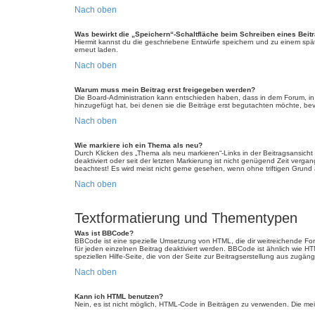
Nach oben
Was bewirkt die „Speichern“-Schaltfläche beim Schreiben eines Beit
Hiermit kannst du die geschriebene Entwürfe speichern und zu einem spät
erneut laden.
Nach oben
Warum muss mein Beitrag erst freigegeben werden?
Die Board-Administration kann entschieden haben, dass in dem Forum, in d
hinzugefügt hat, bei denen sie die Beiträge erst begutachten möchte, bevo
Nach oben
Wie markiere ich ein Thema als neu?
Durch Klicken des „Thema als neu markieren“-Links in der Beitragsansich
deaktiviert oder seit der letzten Markierung ist nicht genügend Zeit verg
beachtest! Es wird meist nicht gerne gesehen, wenn ohne triftigen Grund
Nach oben
Textformatierung und Thementypen
Was ist BBCode?
BBCode ist eine spezielle Umsetzung von HTML, die dir weitreichende Fo
für jeden einzelnen Beitrag deaktiviert werden. BBCode ist ähnlich wie H
speziellen Hilfe-Seite, die von der Seite zur Beitragserstellung aus zugängli
Nach oben
Kann ich HTML benutzen?
Nein, es ist nicht möglich, HTML-Code in Beiträgen zu verwenden. Die m