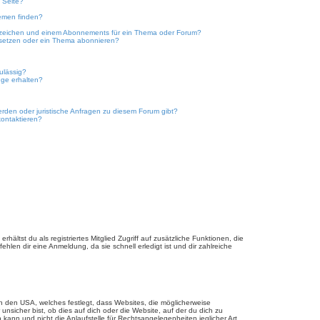
 Seite?
emen finden?
ezeichen und einem Abonnements für ein Thema oder Forum?
 setzen oder ein Thema abonnieren?
ulässig?
nge erhalten?
erden oder juristische Anfragen zu diesem Forum gibt?
kontaktieren?
hältst du als registriertes Mitglied Zugriff auf zusätzliche Funktionen, die
hlen dir eine Anmeldung, da sie schnell erledigt ist und dir zahlreiche
n den USA, welches festlegt, dass Websites, die möglicherweise
sicher bist, ob dies auf dich oder die Website, auf der du dich zu
 kann und nicht die Anlaufstelle für Rechtsangelegenheiten jeglicher Art