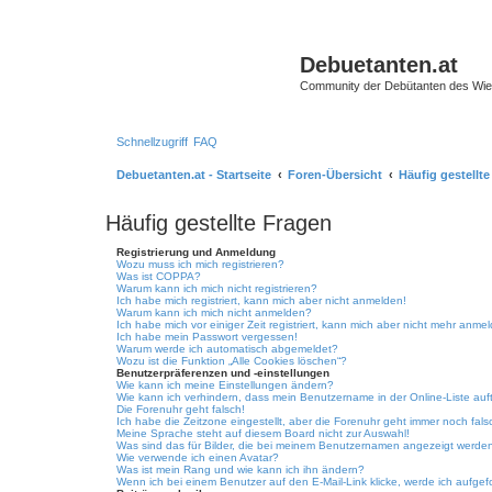
Debuetanten.at
Community der Debütanten des Wie
Schnellzugriff
FAQ
Debuetanten.at - Startseite
Foren-Übersicht
Häufig gestellt
Häufig gestellte Fragen
Registrierung und Anmeldung
Wozu muss ich mich registrieren?
Was ist COPPA?
Warum kann ich mich nicht registrieren?
Ich habe mich registriert, kann mich aber nicht anmelden!
Warum kann ich mich nicht anmelden?
Ich habe mich vor einiger Zeit registriert, kann mich aber nicht mehr anme
Ich habe mein Passwort vergessen!
Warum werde ich automatisch abgemeldet?
Wozu ist die Funktion „Alle Cookies löschen“?
Benutzerpräferenzen und -einstellungen
Wie kann ich meine Einstellungen ändern?
Wie kann ich verhindern, dass mein Benutzername in der Online-Liste auf
Die Forenuhr geht falsch!
Ich habe die Zeitzone eingestellt, aber die Forenuhr geht immer noch fals
Meine Sprache steht auf diesem Board nicht zur Auswahl!
Was sind das für Bilder, die bei meinem Benutzernamen angezeigt werde
Wie verwende ich einen Avatar?
Was ist mein Rang und wie kann ich ihn ändern?
Wenn ich bei einem Benutzer auf den E-Mail-Link klicke, werde ich aufgef