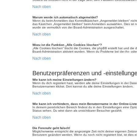
Nach oben
Warum werde ich automatisch abgemeldet?
Wenn du beim Anmelden das Kontrollkästchen „Angemeldet bleiben“ nicht 
das Kästchen „Angemeldet bleiben“ beim Anmelden auswählen. Dies ist nic
wurde sie vermutlich von der Board-Administration ausgeschaltet.
Nach oben
Wozu ist die Funktion „Alle Cookies löschen“?
„Alle Cookies löschen“ löscht die Cookies, die phpBB erstellt hat und di
Board-Administration aktiviert wurden. Wenn du Probleme bei der An- ode
Nach oben
Benutzerpräferenzen und -einstellung
Wie kann ich meine Einstellungen ändern?
Wenn du dich registriert hast, werden alle deine Einstellungen in der Da
Benutzernamen klickst. Dort kannst du alle deine Einstellungen ändern.
Nach oben
Wie kann ich verhindern, dass mein Benutzername in der Online-Liste
In deinem persönlichen Bereich findest du in den Einstellungen eine Opt
Status sehen. Du wirst dann als unsichtbarer Besucher gezählt.
Nach oben
Die Forenuhr geht falsch!
Möglicherweise entspricht die angezeigte Zeit nicht deiner eigenen Zeitzone
Benutzern geändert werden. Wenn du noch nicht registriert bist, ist dies ei