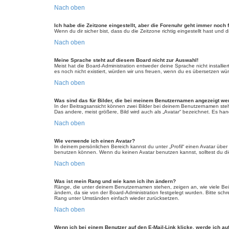
Nach oben
Ich habe die Zeitzone eingestellt, aber die Forenuhr geht immer noch 
Wenn du dir sicher bist, dass du die Zeitzone richtig eingestellt hast und
Nach oben
Meine Sprache steht auf diesem Board nicht zur Auswahl!
Meist hat die Board-Administration entweder deine Sprache nicht installie
es noch nicht existiert, würden wir uns freuen, wenn du es übersetzen w
Nach oben
Was sind das für Bilder, die bei meinem Benutzernamen angezeigt w
In der Beitragsansicht können zwei Bilder bei deinem Benutzernamen steh
Das andere, meist größere, Bild wird auch als „Avatar“ bezeichnet. Es hand
Nach oben
Wie verwende ich einen Avatar?
In deinem persönlichen Bereich kannst du unter „Profil“ einen Avatar üb
benutzen können. Wenn du keinen Avatar benutzen kannst, solltest du die
Nach oben
Was ist mein Rang und wie kann ich ihn ändern?
Ränge, die unter deinem Benutzernamen stehen, zeigen an, wie viele Beitr
ändern, da sie von der Board-Administration festgelegt wurden. Bitte sc
Rang unter Umständen einfach wieder zurücksetzen.
Nach oben
Wenn ich bei einem Benutzer auf den E-Mail-Link klicke, werde ich au