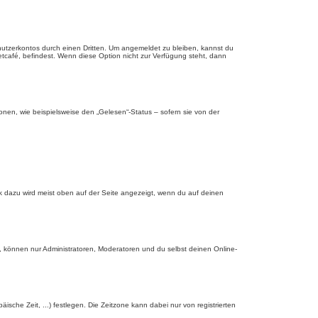
nutzerkontos durch einen Dritten. Um angemeldet zu bleiben, kannst du
tcafé, befindest. Wenn diese Option nicht zur Verfügung steht, dann
onen, wie beispielsweise den „Gelesen“-Status – sofern sie von der
nk dazu wird meist oben auf der Seite angezeigt, wenn du auf deinen
, können nur Administratoren, Moderatoren und du selbst deinen Online-
äische Zeit, ...) festlegen. Die Zeitzone kann dabei nur von registrierten