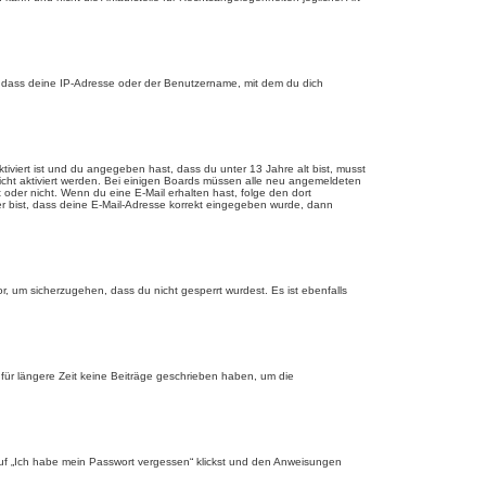
, dass deine IP-Adresse oder der Benutzername, mit dem du dich
tiviert ist und du angegeben hast, dass du unter 13 Jahre alt bist, musst
eicht aktiviert werden. Bei einigen Boards müssen alle neu angemeldeten
st oder nicht. Wenn du eine E-Mail erhalten hast, folge den dort
er bist, dass deine E-Mail-Adresse korrekt eingegeben wurde, dann
r, um sicherzugehen, dass du nicht gesperrt wurdest. Es ist ebenfalls
für längere Zeit keine Beiträge geschrieben haben, um die
 auf „Ich habe mein Passwort vergessen“ klickst und den Anweisungen