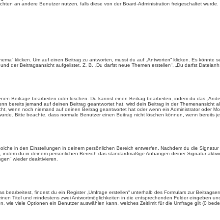
chrichten an andere Benutzer nutzen, falls diese von der Board-Administration freigeschaltet wu
“ klicken. Um auf einen Beitrag zu antworten, musst du auf „Antworten“ klicken. Es könnte sein,
nd der Beitragsansicht aufgelistet. Z. B. „Du darfst neue Themen erstellen“, „Du darfst Dateianh
enen Beiträge bearbeiten oder löschen. Du kannst einen Beitrag bearbeiten, indem du das „Ändere
enn bereits jemand auf deinen Beitrag geantwortet hat, wird dein Beitrag in der Themenansicht a
icht, wenn noch niemand auf deinen Beitrag geantwortet hat oder wenn ein Administrator oder Mod
et wurde. Bitte beachte, dass normale Benutzer einen Beitrag nicht löschen können, wenn bereits 
lche in den Einstellungen in deinem persönlichen Bereich entwerfen. Nachdem du die Signatur e
n, indem du in deinem persönlichen Bereich das standardmäßige Anhängen deiner Signatur aktiv
gen“ wieder deaktivieren.
earbeitest, findest du ein Register „Umfrage erstellen“ unterhalb des Formulars zur Beitragsers
 einen Titel und mindestens zwei Antwortmöglichkeiten in die entsprechenden Felder eingeben und 
, wie viele Optionen ein Benutzer auswählen kann, welches Zeitlimit für die Umfrage gilt (0 bede