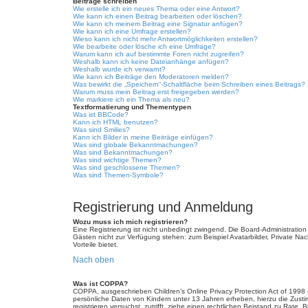
Beiträge schreiben
Wie erstelle ich ein neues Thema oder eine Antwort?
Wie kann ich einen Beitrag bearbeiten oder löschen?
Wie kann ich meinem Beitrag eine Signatur anfügen?
Wie kann ich eine Umfrage erstellen?
Wieso kann ich nicht mehr Antwortmöglichkeiten erstellen?
Wie bearbeite oder lösche ich eine Umfrage?
Warum kann ich auf bestimmte Foren nicht zugreifen?
Weshalb kann ich keine Dateianhänge anfügen?
Weshalb wurde ich verwarnt?
Wie kann ich Beiträge den Moderatoren melden?
Was bewirkt die „Speichern“-Schaltfläche beim Schreiben eines Beitrags?
Warum muss mein Beitrag erst freigegeben werden?
Wie markiere ich ein Thema als neu?
Textformatierung und Thementypen
Was ist BBCode?
Kann ich HTML benutzen?
Was sind Smilies?
Kann ich Bilder in meine Beiträge einfügen?
Was sind globale Bekanntmachungen?
Was sind Bekanntmachungen?
Was sind wichtige Themen?
Was sind geschlossene Themen?
Was sind Themen-Symbole?
Registrierung und Anmeldung
Wozu muss ich mich registrieren?
Eine Registrierung ist nicht unbedingt zwingend. Die Board-Administration d
Gästen nicht zur Verfügung stehen: zum Beispiel Avatarbilder, Private Nach
Vorteile bietet.
Nach oben
Was ist COPPA?
COPPA, ausgeschrieben Children’s Online Privacy Protection Act of 1998 
persönliche Daten von Kindern unter 13 Jahren erheben, hierzu die Zusti
registrieren versuchst, zutrifft, ziehe einen rechtlichen Beistand zu Rat