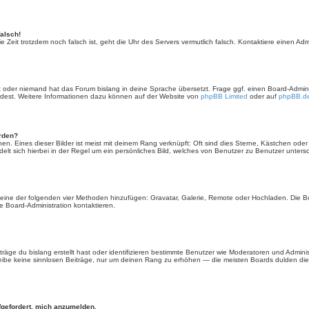
falsch!
 die Zeit trotzdem noch falsch ist, geht die Uhr des Servers vermutlich falsch. Kontaktiere einen A
rt oder niemand hat das Forum bislang in deine Sprache übersetzt. Frage ggf. einen Board-Administ
ürdest. Weitere Informationen dazu können auf der Website von
phpBB Limited
oder auf
phpBB.d
erden?
en. Eines dieser Bilder ist meist mit deinem Rang verknüpft: Oft sind dies Sterne, Kästchen ode
elt sich hierbei in der Regel um ein persönliches Bild, welches von Benutzer zu Benutzer untersch
er eine der folgenden vier Methoden hinzufügen: Gravatar, Galerie, Remote oder Hochladen. Die 
 Board-Administration kontaktieren.
äge du bislang erstellt hast oder identifizieren bestimmte Benutzer wie Moderatoren und Admini
hreibe keine sinnlosen Beiträge, nur um deinen Rang zu erhöhen — die meisten Boards dulden dies
fgefordert, mich anzumelden.