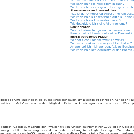
Warum bekomme ich bei der Suche eine leere
Wie kann ich nach Mitgliedern suchen?
Wie kann ich meine eigenen Beiträge und Th
Abonnements und Lesezeichen
Was ist der Unterschied zwischen einem Les
Wie kann ich ein Lesezeichen auf ein Thema
Wie kann ich ein Forum abonnieren?
Wie deaktiviere ich meine Abonnements?
Dateianhänge
Welche Dateianhänge sind in diesem Forum z
Kann ich eine Übersicht all meiner Dateianhä
phpBB betreffende Fragen
Wer hat diese Forensoftware entwickelt?
Warum ist Funktion x oder y nicht enthalten?
An wen soll ich mich wenden, falls es Beschw
Wie kann ich einen Administrator des Boards 
ieses Forums entscheidet, ob du registriert sein musst, um Beiträge zu schreiben. Auf jeden Fall er
richten, E-Mail-Versand an andere Mitglieder, Beitritt zu Benutzergruppen und so weiter. Wir empfe
(deutsch: Gesetz zum Schutz der Privatsphäre von Kindern im Internet von 1998) ist ein Gesetz i
mmung der Eltern beziehungsweise des oder der Erziehungsberechtigten benötigen. Wenn du dir un
e. Bitte beachte, dass phpBB Limited und der Besitzer dieses Boards keine Rechtsberatung anbieten