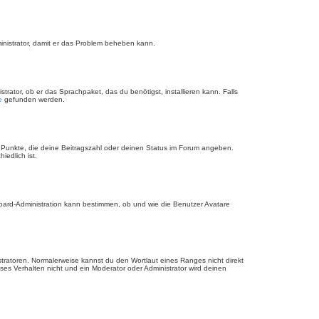
dministrator, damit er das Problem beheben kann.
rator, ob er das Sprachpaket, das du benötigst, installieren kann. Falls
e
gefunden werden.
r Punkte, die deine Beitragszahl oder deinen Status im Forum angeben.
iedlich ist.
Board-Administration kann bestimmen, ob und wie die Benutzer Avatare
stratoren. Normalerweise kannst du den Wortlaut eines Ranges nicht direkt
es Verhalten nicht und ein Moderator oder Administrator wird deinen