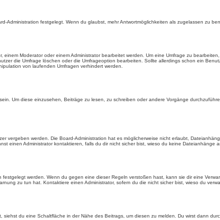
rd-Administration festgelegt. Wenn du glaubst, mehr Antwortmöglichkeiten als zugelassen zu benö
, einem Moderator oder einem Administrator bearbeitet werden. Um eine Umfrage zu bearbeiten, 
er die Umfrage löschen oder die Umfrageoption bearbeiten. Sollte allerdings schon ein Benu
nipulation von laufenden Umfragen verhindert werden.
in. Um diese einzusehen, Beiträge zu lesen, zu schreiben oder andere Vorgänge durchzuführe
er vergeben werden. Die Board-Administration hat es möglicherweise nicht erlaubt, Dateianhän
 einen Administrator kontaktieren, falls du dir nicht sicher bist, wieso du keine Dateianhänge 
n festgelegt werden. Wenn du gegen eine dieser Regeln verstoßen hast, kann sie dir eine Verwar
rnung zu tun hat. Kontaktiere einen Administrator, sofern du die nicht sicher bist, wieso du verwa
siehst du eine Schaltfläche in der Nähe des Beitrags, um diesen zu melden. Du wirst dann durch 