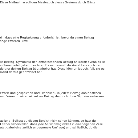
rde. Diese Maßnahme soll den Missbrauch dieses Systems durch Gäste
 dass eine Registrierung erforderlich ist, bevor du einen Beitrag
änge erstellen“ usw.
 Beitrag“-Symbol für den entsprechenden Beitrag anklickst; eventuell ist
ls überarbeitet gekennzeichnet. Es wird sowohl die Anzahl als auch der
erator deinen Beitrag überarbeitet hat. Diese können jedoch, falls sie es
jemand darauf geantwortet hat.
rstellt und gespeichert hast, kannst du in jedem Beitrag das Kästchen
ierst. Wenn du einen einzelnen Beitrag dennoch ohne Signatur verfassen
tellung. Solltest du diesen Bereich nicht sehen können, so hast du
dabei sicherstellen, dass jede Antwortmöglichkeit in einer eigenen Zeile
utet dabei eine zeitlich unbegrenzte Umfrage) und schließlich, ob die