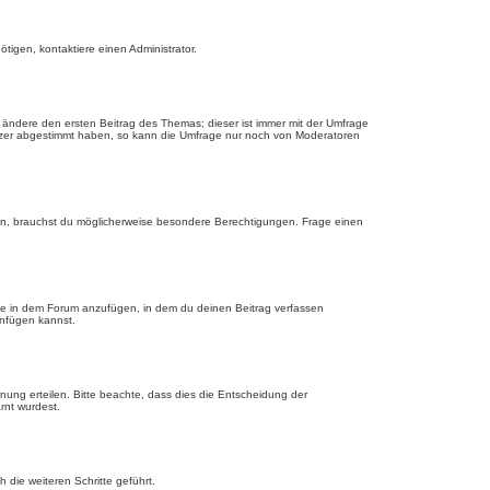
tigen, kontaktiere einen Administrator.
ändere den ersten Beitrag des Themas; dieser ist immer mit der Umfrage
tzer abgestimmt haben, so kann die Umfrage nur noch von Moderatoren
n, brauchst du möglicherweise besondere Berechtigungen. Frage einen
ge in dem Forum anzufügen, in dem du deinen Beitrag verfassen
anfügen kannst.
nung erteilen. Bitte beachte, dass dies die Entscheidung der
rnt wurdest.
die weiteren Schritte geführt.