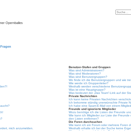
ner Opernballes
e Fragen
Benutzer-Stufen und Gruppen
Was sind Administratoren?
Was sind Moderatoren?
Was sind Benutzergruppen?
Wo finde ich die Benutzergruppen und wie tre
Wie werde ich Gruppenleiter?
lden?!
Weshalb werden verschiedene Benutzergruppe
Was ist eine Hauptgruppe?
Was bedeutet der „Das Team“-Link auf der Sta
Private Nachrichten
Ich kann keine Privaten Nachrichten verschic
Ich bekomme ständig unerwünschte Private N
taucht?
Ich habe eine Spam-E-Mail von einem Mitglied
Freunde und ignorierte Mitglieder
ch!
Wozu benötige ich die Listen der Freunde und 
Wie kann ich Mitglieder zur Liste der Freunde 
n?
den Listen entfernen?
Die Foren durchsuchen
Wie kann ich ein Forum oder mehrere Foren 
ordert, mich anzumelden.
Weshalb erhalte ich bei der Suche keine Erg