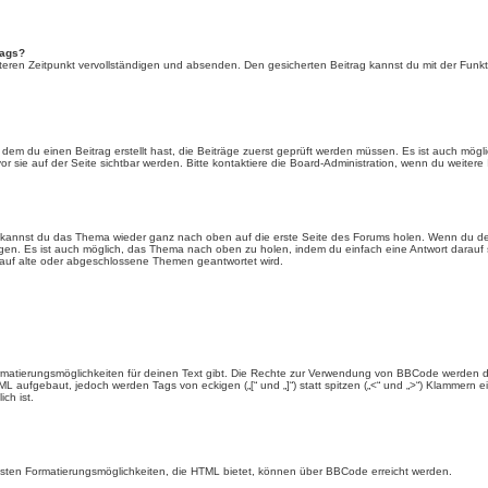
rags?
eren Zeitpunkt vervollständigen und absenden. Den gesicherten Beitrag kannst du mit der Funkt
em du einen Beitrag erstellt hast, die Beiträge zuerst geprüft werden müssen. Es ist auch mögli
r sie auf der Seite sichtbar werden. Bitte kontaktiere die Board-Administration, wenn du weitere
t kannst du das Thema wieder ganz nach oben auf die erste Seite des Forums holen. Wenn du den
angen. Es ist auch möglich, das Thema nach oben zu holen, indem du einfach eine Antwort darauf 
 auf alte oder abgeschlossene Themen geantwortet wird.
rmatierungsmöglichkeiten für deinen Text gibt. Die Rechte zur Verwendung von BBCode werden d
TML aufgebaut, jedoch werden Tags von eckigen („[“ und „]“) statt spitzen („<“ und „>“) Klammern
ch ist.
eisten Formatierungsmöglichkeiten, die HTML bietet, können über BBCode erreicht werden.