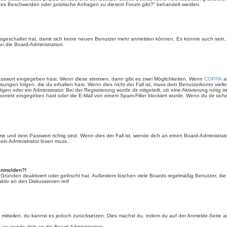
lls es Beschwerden oder juristische Anfragen zu diesem Forum gibt?“ behandelt werden.
 ausgeschaltet hat, damit sich keine neuen Benutzer mehr anmelden können. Es könnte auch sein
an die Board-Administration.
Passwort eingegeben hast. Wenn diese stimmen, dann gibt es zwei Möglichkeiten. Wenn
COPPA
ak
sungen folgen, die du erhalten hast. Wenn dies nicht der Fall ist, muss dein Benutzerkonto viell
igen oder ein Administrator. Bei der Registrierung wurde dir mitgeteilt, ob eine Aktivierung nötig i
rrekt eingegeben hast oder die E-Mail von einem Spam-Filter blockiert wurde. Wenn du dir sich
 und dein Passwort richtig sind. Wenn dies der Fall ist, wende dich an einen Board-Administrato
 ein Administrator lösen muss.
 anmelden?!
 Gründen deaktiviert oder gelöscht hat. Außerdem löschen viele Boards regelmäßig Benutzer, die 
ktiv an den Diskussionen teil!
der mitteilen, du kannst es jedoch zurücksetzen. Dies machst du, indem du auf der Anmelde-Seite
, so wende dich an die Board-Administration.