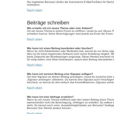
Nur registrierte Benutzer dürfen die foreninterne E-Mail-Funktion für Na
verhindern.
Nach oben
Beiträge schreiben
Wie erstelle ich ein neues Thema oder eine Antwort?
Um ein neues Thema in einem Forum zu eröffnen, musst du auf „Neues Thema
schreiben kannst. Deine Berechtigungen sind jeweils am Ende der Foren- u
Nach oben
Wie kann ich einen Beitrag bearbeiten oder löschen?
Wenn du nicht Administrator oder Moderator bist, kannst du nur deine eig
dies nur für einen begrenzten Zeitraum nach seiner Erstellung möglich. W
letzte Zeitpunkt der Bearbeitungen angezeigt. Dieser Hinweis erscheint n
für nötig halten, eine Notiz hinterlassen, warum dein Beitrag überarbeit
Nach oben
Wie kann ich meinem Beitrag eine Signatur anfügen?
Um eine Signatur an deinen Beitrag anzufügen, musst du zunächst eine so
„Signatur anhängen“ aktivieren. Du kannst eine Signatur auch hinzufüge
möchtest, so kannst du dort einfach das Kontrollkästchen „Signatur anhän
Nach oben
Wie kann ich eine Umfrage erstellen?
Wenn du ein neues Thema eröffnest oder den ersten Beitrag eines Themas b
wahrscheinlich nicht die Berechtigung, Umfragen zu erstellen. Du solltest
steht. Du kannst auch unter „Auswahlmöglichkeiten pro Benutzer“ festlegen
Benutzer ihre Stimme ändern können.
Nach oben