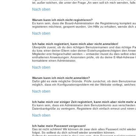
ist; außer solchen, die unter der Frage „An wen soll ich mich wenden, fa
Nach oben
Warum kann ich mich nicht registrieren?
Es kann sein, dass die Board-Administration die Registrierung komplett
registrieren möchtest, gesperrt wurden. Um Hilfe zu erhalten, wende dich 
Nach oben
Ich habe mich registriert, kann mich aber nicht anmelden!
Überprüfe zuerst, ob du den richtigen Benutzernamen und das richtige 
du bzw. einer deiner Eltern oder deiner Erziehungsberechtigten den Anwei
Mitglieder erst freigeschaltet werden – entweder musst du dies selbst erled
enthaltenen Anweisungen. Ansonsten prüfe, ob du deine E-Mail-Adresse ko
kontaktiere einen Administrator.
Nach oben
Warum kann ich mich nicht anmelden?
Dafür gibt es viele mögliche Gründe. Prüfe zunächst, ob dein Benutzername
möglich, dass ein Konfigurationsproblem mit der Website vorliegt, welches
Nach oben
Ich habe mich vor einiger Zeit registriert, kann mich aber nicht mehr
Es kann sein, dass ein Administrator dein Benutzerkonto aus verschieden
Datenbankgröße zu verringern. Registriere dich einfach erneut und nimm a
Nach oben
Ich habe mein Passwort vergessen!
Das ist nicht schlimm! Wir können dir zwar dein altes Passwort nicht wie
folgst. So solltest du dich schnell wieder anmelden können.
Solltest du trotzdem nicht in der Lage sein, dein Passwort zurückzusetzen