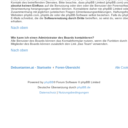
Kontakt des betreffenden Dienstes. Bitte beachte, dass phpBB Limited (phpBB.com) u
absolut keinen Einfluss
auf die Benutzung oder den oder die Benutzer der Forensoftwa
Verantwortung herangezogen werden können. Kontaktiere daher nie phpBB Limited oder
Zusammenhang mit jeglichen juristischen Fragen (Unterlassungserklärungen, Haftungsfr
Websiten phpbb.com, phpbb.de oder die phpBB-Software selbst beziehen. Falls du php
E-Mails schreibst, die die
Softwarenutzung durch Dritte
betreffen, so wirst du, wenn üb
erhalten.
Nach oben
Wie kann ich einen Administrator des Boards kontaktieren?
Alle Benutzer des Boards können das Kontaktformular nutzen, wenn die Funktion durch di
Mitglieder des Boards können zusätzlich den Link „Das Team“ verwenden.
Nach oben
Debuetanten.at - Startseite
Foren-Übersicht
Alle Coo
Powered by
phpBB
® Forum Software © phpBB Limited
Deutsche Übersetzung durch
phpBB.de
Datenschutz
|
Nutzungsbedingungen