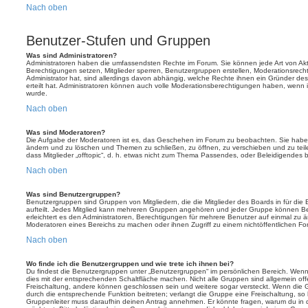
Nach oben
Benutzer-Stufen und Gruppen
Was sind Administratoren?
Administratoren haben die umfassendsten Rechte im Forum. Sie können jede Art von Akt
Berechtigungen setzen, Mitglieder sperren, Benutzergruppen erstellen, Moderationsrech
Administrator hat, sind allerdings davon abhängig, welche Rechte ihnen ein Gründer des
erteilt hat. Administratoren können auch volle Moderationsberechtigungen haben, wenn 
wurde.
Nach oben
Was sind Moderatoren?
Die Aufgabe der Moderatoren ist es, das Geschehen im Forum zu beobachten. Sie haben
ändern und zu löschen und Themen zu schließen, zu öffnen, zu verschieben und zu teil
dass Mitglieder „offtopic“, d. h. etwas nicht zum Thema Passendes, oder Beleidigendes 
Nach oben
Was sind Benutzergruppen?
Benutzergruppen sind Gruppen von Mitgliedern, die die Mitglieder des Boards in für die 
aufteilt. Jedes Mitglied kann mehreren Gruppen angehören und jeder Gruppe können Be
erleichtert es den Administratoren, Berechtigungen für mehrere Benutzer auf einmal zu 
Moderatoren eines Bereichs zu machen oder ihnen Zugriff zu einem nichtöffentlichen F
Nach oben
Wo finde ich die Benutzergruppen und wie trete ich ihnen bei?
Du findest die Benutzergruppen unter „Benutzergruppen“ im persönlichen Bereich. Wenn 
dies mit der entsprechenden Schaltfläche machen. Nicht alle Gruppen sind allgemein offe
Freischaltung, andere können geschlossen sein und weitere sogar versteckt. Wenn die Gr
durch die entsprechende Funktion beitreten; verlangt die Gruppe eine Freischaltung, so 
Gruppenleiter muss daraufhin deinen Antrag annehmen. Er könnte fragen, warum du i