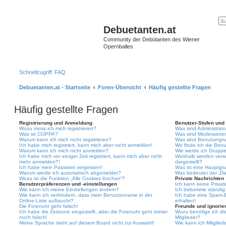
Debuetanten.at
Community der Debütanten des Wiener
Opernballes
Schnellzugriff
FAQ
Debuetanten.at - Startseite
Foren-Übersicht
Häufig gestellte Fragen
Häufig gestellte Fragen
Registrierung und Anmeldung
Benutzer-Stufen und
Wozu muss ich mich registrieren?
Was sind Administrat
Was ist COPPA?
Was sind Moderatore
Warum kann ich mich nicht registrieren?
Was sind Benutzergr
Ich habe mich registriert, kann mich aber nicht anmelden!
Wo finde ich die Benu
Warum kann ich mich nicht anmelden?
Wie werde ich Gruppe
Ich habe mich vor einiger Zeit registriert, kann mich aber nicht
Weshalb werden vers
mehr anmelden?!
dargestellt?
Ich habe mein Passwort vergessen!
Was ist eine Hauptgr
Warum werde ich automatisch abgemeldet?
Was bedeutet der „Das
Wozu ist die Funktion „Alle Cookies löschen“?
Private Nachrichten
Benutzerpräferenzen und -einstellungen
Ich kann keine Privat
Wie kann ich meine Einstellungen ändern?
Ich bekomme ständig 
Wie kann ich verhindern, dass mein Benutzername in der
Ich habe eine Spam-E
Online-Liste auftaucht?
erhalten!
Die Forenuhr geht falsch!
Freunde und ignorier
Ich habe die Zeitzone eingestellt, aber die Forenuhr geht immer
Wozu benötige ich die
noch falsch!
Mitglieder?
Meine Sprache steht auf diesem Board nicht zur Auswahl!
Wie kann ich Mitgliede