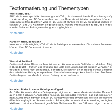
Textformatierung und Thementypen
Was ist BBCode?
BBCode ist eine spezielle Umsetzung von HTML, die dir weitreichende Formatierungsmögli
zur Verwendung von BBCode werden durch die Board-Administration vergeben, können j
einzelnen Beitrag deaktiviert werden. BBCode ist ähnlich wie HTML aufgebaut, jedoch wer
spitzen („<“ und „>“) Klammern eingeschlossen. Weitere Informationen zu BBCode findest d
von der Seite zur Beitragserstellung aus zugänglich ist.
Nach oben
Kann ich HTML benutzen?
Nein, es ist nicht möglich, HTML-Code in Beiträgen zu verwenden. Die meisten Formatier
können über BBCode erreicht werden.
Nach oben
Was sind Smilies?
Smilies sind kleine Bilder, die benutzt werden können, um ein Gefühl auszudrücken. Für 
z. B. bedeutet :) fröhlich und :( traurig. Die Liste aller Smilies kannst du beim Verfassen
trotzdem, Smilies nicht zu häufig zu benutzen, sie können einen Beitrag schnell unles
deshalb deinen Beitrag entsprechend überarbeiten oder gar komplett löschen. Die Board
Smilies begrenzen, die du in einem Beitrag benutzen kannst.
Nach oben
Kann ich Bilder in meine Beiträge einfügen?
Ja, Bilder können in deinem Beitrag angezeigt werden. Wenn die Administration Dateian
auch direkt hochladen. Ansonsten musst du zu einem Bild verlinken, das auf einem öffentl
http://www.domain.tld/mein-bild.gif. Du kannst weder Bilder verlinken, die sich auf deine
öffentlich zugänglicher Server), noch zu Bildern, die nur nach einer Anmeldung verfügbar
Mailboxen, mit einem Passwort geschützte Seiten usw. Um das Bild anzuzeigen, benutz
Nach oben