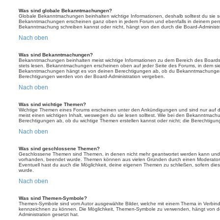
Was sind globale Bekanntmachungen?
Globale Bekanntmachungen beinhalten wichtige Informationen, deshalb solltest du sie s
Bekanntmachungen erscheinen ganz oben in jedem Forum und ebenfalls in deinem persö
Bekanntmachung schreiben kannst oder nicht, hängt von den durch die Board-Administ
Nach oben
Was sind Bekanntmachungen?
Bekanntmachungen beinhalten meist wichtige Informationen zu dem Bereich des Boards, i
stets lesen. Bekanntmachungen erscheinen oben auf jeder Seite des Forums, in dem sie 
Bekanntmachungen hängt es von deinen Berechtigungen ab, ob du Bekanntmachungen er
Berechtigungen werden von der Board-Administration vergeben.
Nach oben
Was sind wichtige Themen?
Wichtige Themen eines Forums erscheinen unter den Ankündigungen und sind nur auf d
meist einen wichtigen Inhalt, weswegen du sie lesen solltest. Wie bei den Bekanntmac
Berechtigungen ab, ob du wichtige Themen erstellen kannst oder nicht; die Berechtigunge
Nach oben
Was sind geschlossene Themen?
Geschlossene Themen sind Themen, in denen nicht mehr geantwortet werden kann und b
vorhanden, beendet wurde. Themen können aus vielen Gründen durch einen Moderator o
Eventuell hast du auch die Möglichkeit, deine eigenen Themen zu schließen, sofern dies
wurde.
Nach oben
Was sind Themen-Symbole?
Themen-Symbole sind vom Autor ausgewählte Bilder, welche mit einem Thema in Verbin
kennzeichnen zu können. Die Möglichkeit, Themen-Symbole zu verwenden, hängt von de
Administration gesetzt hat.