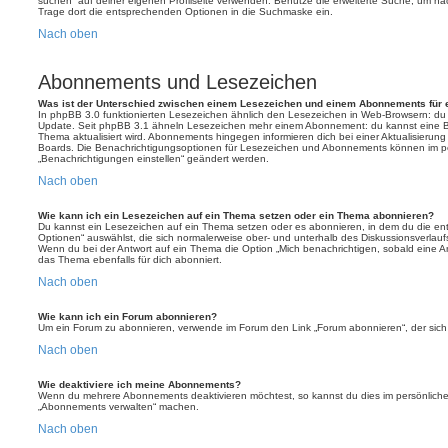
suchen“ auf deiner eigenen Profilseite verwenden. Benutze die erweiterte Suche, um na
Trage dort die entsprechenden Optionen in die Suchmaske ein.
Nach oben
Abonnements und Lesezeichen
Was ist der Unterschied zwischen einem Lesezeichen und einem Abonnements für
In phpBB 3.0 funktionierten Lesezeichen ähnlich den Lesezeichen in Web-Browsern: du
Update. Seit phpBB 3.1 ähneln Lesezeichen mehr einem Abonnement: du kannst eine Be
Thema aktualisiert wird. Abonnements hingegen informieren dich bei einer Aktualisieru
Boards. Die Benachrichtigungsoptionen für Lesezeichen und Abonnements können im pe
„Benachrichtigungen einstellen“ geändert werden.
Nach oben
Wie kann ich ein Lesezeichen auf ein Thema setzen oder ein Thema abonnieren?
Du kannst ein Lesezeichen auf ein Thema setzen oder es abonnieren, in dem du die e
Optionen“ auswählst, die sich normalerweise ober- und unterhalb des Diskussionsverlau
Wenn du bei der Antwort auf ein Thema die Option „Mich benachrichtigen, sobald eine Ant
das Thema ebenfalls für dich abonniert.
Nach oben
Wie kann ich ein Forum abonnieren?
Um ein Forum zu abonnieren, verwende im Forum den Link „Forum abonnieren“, der sich 
Nach oben
Wie deaktiviere ich meine Abonnements?
Wenn du mehrere Abonnements deaktivieren möchtest, so kannst du dies im persönlichen
„Abonnements verwalten“ machen.
Nach oben