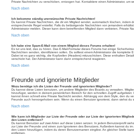
Private Nachrichten zu verschicken, entzogen hat. Kontaktiere einen Administrator, um we
Nach oben
Ich bekomme ständig unerwünschte Private Nachrichten!
Du kannst Private Nachrichten, die dir ein Mitglied sendet, automatisch löschen, indem 
entsprechende Regel erstellst. Falls du belästigende Nachrichten von jemandem erhälts
Administrator melden. Dieser kann dem betreffenden Mitglied dann verbieten, Private N
Nach oben
Ich habe eine Spam-E-Mail von einem Mitglied dieses Forums erhalten!
Es tut uns leid, das zu hören. Das E-Mail-Formular dieses Forums hat einige Sicherheits
Nachrichten senden, identifizieren sollen. Du solltest einem Administrator die komplette 
Dabei ist es ganz wichtig, die Kopfzeilen (Headers) mitzuschicken. Diese enthalten Detai
verschickt hat. Der Administrator kann dann entsprechend reagieren.
Nach oben
Freunde und ignorierte Mitglieder
Wozu benötige ich die Listen der Freunde und ignorierten Mitglieder?
Du kannst diese Listen benutzen, um andere Mitglieder des Boards zu verwalten. Mitglied
hinzufügst, werden in deinem persönlichen Bereich für den schnellen Zugriff aufgelistet.
kannst ihnen schnell eine Private Nachricht senden. Abhängig von dem Style, den du v
Freunde auch hervorgehoben sein. Wenn du einen Benutzer ignorierst, dann siehst du s
Nach oben
Wie kann ich Mitglieder zur Liste der Freunde oder zur Liste der ignorierten Mitglie
den Listen entfernen?
Du kannst Benutzer auf zwei Arten auf diese Listen setzen: In jedem Benutzerprofil sieh
zur Liste der Freunde und einen zum Ignorieren des Benutzers. Außerdem kannst du im p
den Listen hinzufügen, indem du deren Benutzernamen eingibst. An gleicher Stelle kann
entfernen.