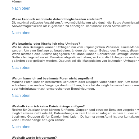
können.
Nach oben
Wieso kann ich nicht mehr Antwortmöglichkeiten erstellen?
Die maximal zulässige Anzahl von Antwortmöglichkeiten wird durch die Board-Administrat
Antwortmöglichkeiten als zugelassen zu benötigen, kontaktiere einen Administrator.
Nach oben
Wie bearbeite oder lösche ich eine Umfrage?
Wie bei den Beiträgen können Umfragen nur vom ursprünglichen Verfasser, einem Modera
werden. Um eine Umfrage zu bearbeiten, ändere den ersten Beitrag des Themas; dieser i
Wenn niemand eine Stimme abgegeben hat, dann können Benutzer die Umfrage löschen
Sollte allerdings schon ein Benutzer abgestimmt haben, so kann die Umfrage nur noch 
geändert oder gelöscht werden. Dadurch soll die Manipulation von laufenden Umfragen 
Nach oben
Warum kann ich auf bestimmte Foren nicht zugreifen?
Manche Foren können bestimmten Benutzern oder Gruppen vorbehalten sein. Um diese e
schreiben oder andere Vorgänge durchzuführen, brauchst du möglicherweise besondere
oder Administrator nach entsprechenden Berechtigungen.
Nach oben
Weshalb kann ich keine Dateianhänge anfügen?
Rechte für Dateianhänge können für Foren, Gruppen und einzelne Benutzer vergeben we
möglicherweise nicht erlaubt, Dateianhänge in dem Forum anzufügen, in dem du deinen 
bestimmte Gruppen dürfen Dateien hochladen. Du kannst einen Administrator kontaktieren, 
keine Dateianhänge anfügen kannst.
Nach oben
Weshalb wurde ich verwarnt?