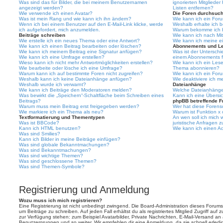
Was sind das für Bilder, die bei meinem Benutzernamen
ignorierten Mitgliede
angezeigt werden?
Listen entfernen?
Wie verwende ich einen Avatar?
Die Foren durchsuc
Was ist mein Rang und wie kann ich ihn ändern?
Wie kann ich ein For
Wenn ich bei einem Benutzer auf den E-Mail-Link klicke, werde
Weshalb erhalte ich 
ich aufgefordert, mich anzumelden.
Warum bekomme ich be
Beiträge schreiben
Wie kann ich nach Mi
Wie erstelle ich ein neues Thema oder eine Antwort?
Wie kann ich meine e
Wie kann ich einen Beitrag bearbeiten oder löschen?
Abonnements und L
Wie kann ich meinem Beitrag eine Signatur anfügen?
Was ist der Untersch
Wie kann ich eine Umfrage erstellen?
einem Abonnements f
Wieso kann ich nicht mehr Antwortmöglichkeiten erstellen?
Wie kann ich ein Les
Wie bearbeite oder lösche ich eine Umfrage?
Thema abonnieren?
Warum kann ich auf bestimmte Foren nicht zugreifen?
Wie kann ich ein For
Weshalb kann ich keine Dateianhänge anfügen?
Wie deaktiviere ich 
Weshalb wurde ich verwarnt?
Dateianhänge
Wie kann ich Beiträge den Moderatoren melden?
Welche Dateianhänge 
Was bewirkt die „Speichern“-Schaltfläche beim Schreiben eines
Kann ich eine Übersic
Beitrags?
phpBB betreffende F
Warum muss mein Beitrag erst freigegeben werden?
Wer hat diese Forenso
Wie markiere ich ein Thema als neu?
Warum ist Funktion x 
Textformatierung und Thementypen
An wen soll ich mich
Was ist BBCode?
juristische Anfragen 
Kann ich HTML benutzen?
Wie kann ich einen Ad
Was sind Smilies?
Kann ich Bilder in meine Beiträge einfügen?
Was sind globale Bekanntmachungen?
Was sind Bekanntmachungen?
Was sind wichtige Themen?
Was sind geschlossene Themen?
Was sind Themen-Symbole?
Registrierung und Anmeldung
Wozu muss ich mich registrieren?
Eine Registrierung ist nicht unbedingt zwingend. Die Board-Administration dieses Forums 
um Beiträge zu schreiben. Auf jeden Fall erhältst du als registriertes Mitglied Zugriff auf
zur Verfügung stehen: zum Beispiel Avatarbilder, Private Nachrichten, E-Mail-Versand an an
Benutzergruppen und so weiter. Wir empfehlen dir eine Anmeldung, da sie schnell erledigt i