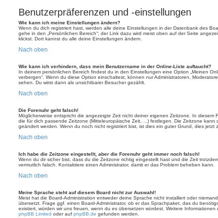
Benutzerpräferenzen und -einstellungen
Wie kann ich meine Einstellungen ändern?
Wenn du dich registriert hast, werden alle deine Einstellungen in der Datenbank des Bo
gehe in den „Persönlichen Bereich“; der Link dazu wird meist oben auf der Seite ange
klickst. Dort kannst du alle deine Einstellungen ändern.
Nach oben
Wie kann ich verhindern, dass mein Benutzername in der Online-Liste auftaucht?
In deinem persönlichen Bereich findest du in den Einstellungen eine Option „Meinen On
verbergen“. Wenn du diese Option einschaltest, können nur Administratoren, Moderatore
sehen. Du wirst dann als unsichtbarer Besucher gezählt.
Nach oben
Die Forenuhr geht falsch!
Möglicherweise entspricht die angezeigte Zeit nicht deiner eigenen Zeitzone. In diesem Fa
die für dich passende Zeitzone (Mitteleuropäische Zeit, ...) festlegen. Die Zeitzone kann
geändert werden. Wenn du noch nicht registriert bist, ist dies ein guter Grund, dies jetzt 
Nach oben
Ich habe die Zeitzone eingestellt, aber die Forenuhr geht immer noch falsch!
Wenn du dir sicher bist, dass du die Zeitzone richtig eingestellt hast und die Zeit trotzde
vermutlich falsch. Kontaktiere einen Administrator, damit er das Problem beheben kann.
Nach oben
Meine Sprache steht auf diesem Board nicht zur Auswahl!
Meist hat die Board-Administration entweder deine Sprache nicht installiert oder nieman
übersetzt. Frage ggf. einen Board-Administrator, ob er das Sprachpaket, das du benötigst,
existiert, würden wir uns freuen, wenn du es übersetzen würdest. Weitere Informatione
phpBB Limited
oder auf
phpBB.de
gefunden werden.