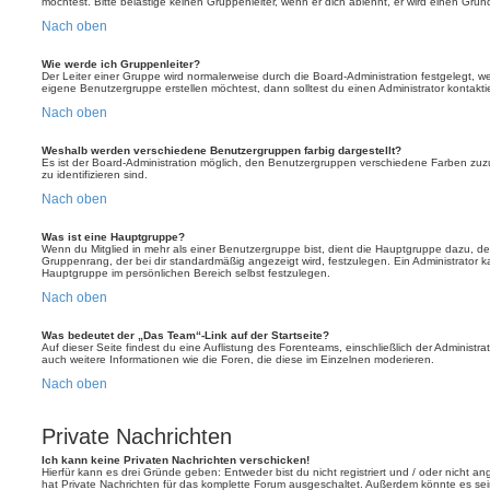
möchtest. Bitte belästige keinen Gruppenleiter, wenn er dich ablehnt, er wird einen Gru
Nach oben
Wie werde ich Gruppenleiter?
Der Leiter einer Gruppe wird normalerweise durch die Board-Administration festgelegt, w
eigene Benutzergruppe erstellen möchtest, dann solltest du einen Administrator kontakti
Nach oben
Weshalb werden verschiedene Benutzergruppen farbig dargestellt?
Es ist der Board-Administration möglich, den Benutzergruppen verschiedene Farben zuzut
zu identifizieren sind.
Nach oben
Was ist eine Hauptgruppe?
Wenn du Mitglied in mehr als einer Benutzergruppe bist, dient die Hauptgruppe dazu, 
Gruppenrang, der bei dir standardmäßig angezeigt wird, festzulegen. Ein Administrator 
Hauptgruppe im persönlichen Bereich selbst festzulegen.
Nach oben
Was bedeutet der „Das Team“-Link auf der Startseite?
Auf dieser Seite findest du eine Auflistung des Forenteams, einschließlich der Administra
auch weitere Informationen wie die Foren, die diese im Einzelnen moderieren.
Nach oben
Private Nachrichten
Ich kann keine Privaten Nachrichten verschicken!
Hierfür kann es drei Gründe geben: Entweder bist du nicht registriert und / oder nicht a
hat Private Nachrichten für das komplette Forum ausgeschaltet. Außerdem könnte es sein