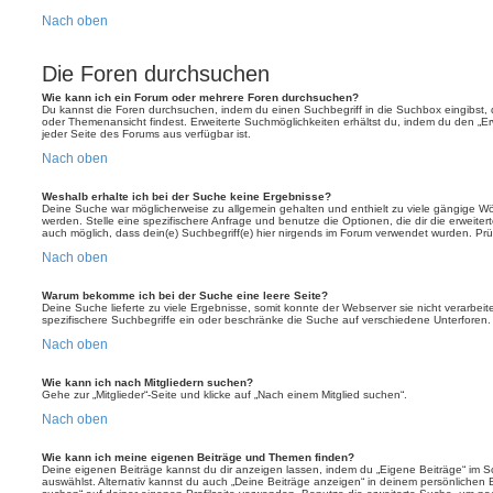
Nach oben
Die Foren durchsuchen
Wie kann ich ein Forum oder mehrere Foren durchsuchen?
Du kannst die Foren durchsuchen, indem du einen Suchbegriff in die Suchbox eingibst, d
oder Themenansicht findest. Erweiterte Suchmöglichkeiten erhältst du, indem du den „Erw
jeder Seite des Forums aus verfügbar ist.
Nach oben
Weshalb erhalte ich bei der Suche keine Ergebnisse?
Deine Suche war möglicherweise zu allgemein gehalten und enthielt zu viele gängige Wör
werden. Stelle eine spezifischere Anfrage und benutze die Optionen, die dir die erweiter
auch möglich, dass dein(e) Suchbegriff(e) hier nirgends im Forum verwendet wurden. Prüf
Nach oben
Warum bekomme ich bei der Suche eine leere Seite?
Deine Suche lieferte zu viele Ergebnisse, somit konnte der Webserver sie nicht verarbei
spezifischere Suchbegriffe ein oder beschränke die Suche auf verschiedene Unterforen.
Nach oben
Wie kann ich nach Mitgliedern suchen?
Gehe zur „Mitglieder“-Seite und klicke auf „Nach einem Mitglied suchen“.
Nach oben
Wie kann ich meine eigenen Beiträge und Themen finden?
Deine eigenen Beiträge kannst du dir anzeigen lassen, indem du „Eigene Beiträge“ im Sc
auswählst. Alternativ kannst du auch „Deine Beiträge anzeigen“ in deinem persönlichen 