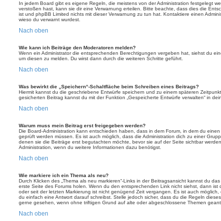
In jedem Board gibt es eigene Regeln, die meistens von der Administration festgelegt 
verstoßen hast, kann sie dir eine Verwarnung erteilen. Bitte beachte, dass dies die Ent
ist und phpBB Limited nichts mit dieser Verwarnung zu tun hat. Kontaktiere einen Administr
wieso du verwarnt wurdest.
Nach oben
Wie kann ich Beiträge den Moderatoren melden?
Wenn ein Administrator die entsprechenden Berechtigungen vergeben hat, siehst du eine
um diesen zu melden. Du wirst dann durch die weiteren Schritte geführt.
Nach oben
Was bewirkt die „Speichern“-Schaltfläche beim Schreiben eines Beitrags?
Hiermit kannst du die geschriebene Entwürfe speichern und zu einem späteren Zeitpunk
gesicherten Beitrag kannst du mit der Funktion „Gespeicherte Entwürfe verwalten“ in de
Nach oben
Warum muss mein Beitrag erst freigegeben werden?
Die Board-Administration kann entschieden haben, dass in dem Forum, in dem du einen Bei
geprüft werden müssen. Es ist auch möglich, dass die Administration dich zu einer Grup
denen sie die Beiträge erst begutachten möchte, bevor sie auf der Seite sichtbar werden.
Administration, wenn du weitere Informationen dazu benötigst.
Nach oben
Wie markiere ich ein Thema als neu?
Durch Klicken des „Thema als neu markieren“-Links in der Beitragsansicht kannst du d
erste Seite des Forums holen. Wenn du den entsprechenden Link nicht siehst, dann ist d
oder seit der letzten Markierung ist nicht genügend Zeit vergangen. Es ist auch möglic
du einfach eine Antwort darauf schreibst. Stelle jedoch sicher, dass du die Regeln diese
gerne gesehen, wenn ohne triftigen Grund auf alte oder abgeschlossene Themen geantw
Nach oben