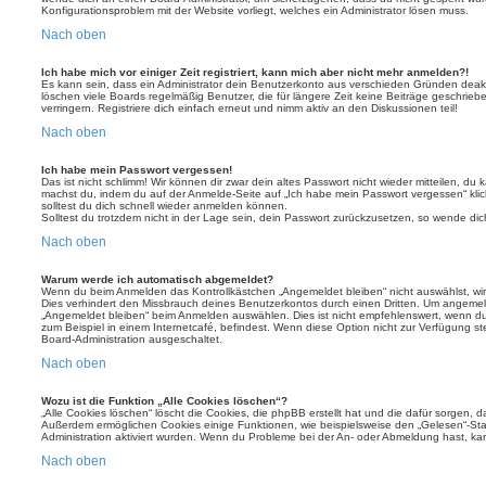
Konfigurationsproblem mit der Website vorliegt, welches ein Administrator lösen muss.
Nach oben
Ich habe mich vor einiger Zeit registriert, kann mich aber nicht mehr anmelden?!
Es kann sein, dass ein Administrator dein Benutzerkonto aus verschieden Gründen deakt
löschen viele Boards regelmäßig Benutzer, die für längere Zeit keine Beiträge geschri
verringern. Registriere dich einfach erneut und nimm aktiv an den Diskussionen teil!
Nach oben
Ich habe mein Passwort vergessen!
Das ist nicht schlimm! Wir können dir zwar dein altes Passwort nicht wieder mitteilen, du
machst du, indem du auf der Anmelde-Seite auf „Ich habe mein Passwort vergessen“ kli
solltest du dich schnell wieder anmelden können.
Solltest du trotzdem nicht in der Lage sein, dein Passwort zurückzusetzen, so wende dic
Nach oben
Warum werde ich automatisch abgemeldet?
Wenn du beim Anmelden das Kontrollkästchen „Angemeldet bleiben“ nicht auswählst, wirs
Dies verhindert den Missbrauch deines Benutzerkontos durch einen Dritten. Um angemel
„Angemeldet bleiben“ beim Anmelden auswählen. Dies ist nicht empfehlenswert, wenn du
zum Beispiel in einem Internetcafé, befindest. Wenn diese Option nicht zur Verfügung st
Board-Administration ausgeschaltet.
Nach oben
Wozu ist die Funktion „Alle Cookies löschen“?
„Alle Cookies löschen“ löscht die Cookies, die phpBB erstellt hat und die dafür sorgen, 
Außerdem ermöglichen Cookies einige Funktionen, wie beispielsweise den „Gelesen“-Stat
Administration aktiviert wurden. Wenn du Probleme bei der An- oder Abmeldung hast, ka
Nach oben