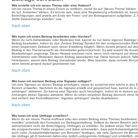
Wie erstelle ich ein neues Thema oder eine Antwort?
Um ein neues Thema in einem Forum zu eröffnen, musst du auf „Neues Thema“ klicken. 
du auf „Antworten“ klicken. Es könnte sein, dass eine Registrierung erforderlich ist, bev
Berechtigungen sind jeweils am Ende der Foren- und der Beitragsansicht aufgelistet. Z. 
darfst Dateianhänge erstellen“ usw.
Nach oben
Wie kann ich einen Beitrag bearbeiten oder löschen?
Wenn du nicht Administrator oder Moderator bist, kannst du nur deine eigenen Beiträge
Beitrag bearbeiten, indem du das „Ändere Beitrag“-Symbol für den entsprechenden Beitrag 
einen begrenzten Zeitraum nach seiner Erstellung möglich. Wenn bereits jemand auf dein
Beitrag in der Themenansicht als überarbeitet gekennzeichnet. Es wird sowohl die Anzahl
Bearbeitungen angezeigt. Dieser Hinweis erscheint nicht, wenn noch niemand auf deine
Administrator oder Moderator deinen Beitrag überarbeitet hat. Diese können jedoch, falls 
hinterlassen, warum dein Beitrag überarbeitet wurde. Bitte beachte, dass normale Benut
wenn bereits jemand darauf geantwortet hat.
Nach oben
Wie kann ich meinem Beitrag eine Signatur anfügen?
Um eine Signatur an deinen Beitrag anzufügen, musst du zunächst eine solche in den E
Bereich entwerfen. Nachdem du die Signatur erstellt und gespeichert hast, kannst du in
anhängen“ aktivieren. Du kannst eine Signatur auch hinzufügen, indem du in deinem p
Anhängen deiner Signatur aktivierst. Wenn du einen einzelnen Beitrag dennoch ohne Si
dort einfach das Kontrollkästchen „Signatur anhängen“ wieder deaktivieren.
Nach oben
Wie kann ich eine Umfrage erstellen?
Wenn du ein neues Thema eröffnest oder den ersten Beitrag eines Themas bearbeitest, 
erstellen“ unterhalb des Formulars zur Beitragserstellung. Solltest du diesen Bereich ni
wahrscheinlich nicht die Berechtigung, Umfragen zu erstellen. Du solltest einen Titel un
die entsprechenden Felder eingeben und dabei sicherstellen, dass jede Antwortmöglichkei
auch unter „Auswahlmöglichkeiten pro Benutzer“ festlegen, wie viele Optionen ein Benutz
die Umfrage gilt (0 bedeutet dabei eine zeitlich unbegrenzte Umfrage) und schließlich, 