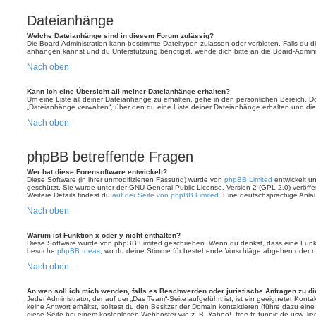
Dateianhänge
Welche Dateianhänge sind in diesem Forum zulässig?
Die Board-Administration kann bestimmte Dateitypen zulassen oder verbieten. Falls du dir
anhängen kannst und du Unterstützung benötigst, wende dich bitte an die Board-Adminis
Nach oben
Kann ich eine Übersicht all meiner Dateianhänge erhalten?
Um eine Liste all deiner Dateianhänge zu erhalten, gehe in den persönlichen Bereich. Dor
„Dateianhänge verwalten“, über den du eine Liste deiner Dateianhänge erhalten und die
Nach oben
phpBB betreffende Fragen
Wer hat diese Forensoftware entwickelt?
Diese Software (in ihrer unmodifizierten Fassung) wurde von
phpBB Limited
entwickelt und
geschützt. Sie wurde unter der GNU General Public License, Version 2 (GPL-2.0) veröffen
Weitere Details findest du
auf der Seite von phpBB Limited
. Eine deutschsprachige Anlauf
Nach oben
Warum ist Funktion x oder y nicht enthalten?
Diese Software wurde von phpBB Limited geschrieben. Wenn du denkst, dass eine Funkt
besuche
phpBB Ideas
, wo du deine Stimme für bestehende Vorschläge abgeben oder n
Nach oben
An wen soll ich mich wenden, falls es Beschwerden oder juristische Anfragen zu d
Jeder Administrator, der auf der „Das Team“-Seite aufgeführt ist, ist ein geeigneter Kon
keine Antwort erhältst, solltest du den Besitzer der Domain kontaktieren (führe dazu ein
diese Seite bei einem kostenlosen Webhoster wie z. B. Yahoo!, free.fr, funpic.de usw. l