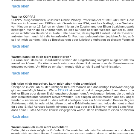
Nach oben
Was ist COPPA?
COPPA, ausgeschrieben Children’s Online Privacy Protection Act of 1998 (deutsch: Ges
Kindern im Internet von 1998) ist ein Gesetz in den USA, welches festlegt, dass Website
von Kindern unter 13 Jahren erheben, hierzu die Zustimmung der Eltern beziehungswei
benötigen. Wenn du dir unsicher bist, ob dies auf dich oder die Website, auf der du dich zu
einen rechtlichen Beistand zu Rate. Bitte beachte, dass phpBB Limited und der Besitze
anbieten kann und nicht die Anlaufstelle für Rechtsangelegenheiten jeglicher Art ist; au
soll ich mich wenden, falls es Beschwerden oder juristische Anfragen zu diesem Forum g
Nach oben
Warum kann ich mich nicht registrieren?
Es kann sein, dass die Board-Administration die Registrierung komplett ausgeschaltet h
anmelden können. Es könnte auch sein, dass deine IP-Adresse oder der Benutzername, m
gesperrt wurden. Um Hilfe zu erhalten, wende dich an die Board-Administration.
Nach oben
Ich habe mich registriert, kann mich aber nicht anmelden!
Überprüfe zuerst, ob du den richtigen Benutzernamen und das richtige Passwort einge
gibt es zwei Möglichkeiten. Wenn
COPPA
aktiviert ist und du angegeben hast, dass du un
deiner Eltern oder deiner Erziehungsberechtigten den Anweisungen folgen, die du erhalte
dein Benutzerkonto vielleicht aktiviert werden. Bei einigen Boards müssen alle neu angem
werden – entweder musst du dies selbst erledigen oder ein Administrator. Bei der Registri
Aktivierung nötig ist oder nicht. Wenn du eine E-Mail erhalten hast, folge den dort ent
du deine E-Mail-Adresse korrekt eingegeben hast oder die E-Mail von einem Spam-Filter b
dass deine E-Mail-Adresse korrekt eingegeben wurde, dann kontaktiere einen Administrat
Nach oben
Warum kann ich mich nicht anmelden?
Dafür gibt es viele mögliche Gründe. Prüfe zunächst, ob dein Benutzername und dein Pass
wende dich an einen Board-Administrator, um sicherzugehen, dass du nicht gesperrt wurde