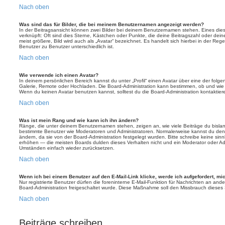
Nach oben
Was sind das für Bilder, die bei meinem Benutzernamen angezeigt werden?
In der Beitragsansicht können zwei Bilder bei deinem Benutzernamen stehen. Eines diese
verknüpft: Oft sind dies Sterne, Kästchen oder Punkte, die deine Beitragszahl oder de
meist größere, Bild wird auch als „Avatar“ bezeichnet. Es handelt sich hierbei in der Reg
Benutzer zu Benutzer unterschiedlich ist.
Nach oben
Wie verwende ich einen Avatar?
In deinem persönlichen Bereich kannst du unter „Profil“ einen Avatar über eine der folg
Galerie, Remote oder Hochladen. Die Board-Administration kann bestimmen, ob und wie
Wenn du keinen Avatar benutzen kannst, solltest du die Board-Administration kontaktier
Nach oben
Was ist mein Rang und wie kann ich ihn ändern?
Ränge, die unter deinem Benutzernamen stehen, zeigen an, wie viele Beiträge du bislang e
bestimmte Benutzer wie Moderatoren und Administratoren. Normalerweise kannst du den 
ändern, da sie von der Board-Administration festgelegt wurden. Bitte schreibe keine si
erhöhen — die meisten Boards dulden dieses Verhalten nicht und ein Moderator oder Adm
Umständen einfach wieder zurücksetzen.
Nach oben
Wenn ich bei einem Benutzer auf den E-Mail-Link klicke, werde ich aufgefordert, m
Nur registrierte Benutzer dürfen die foreninterne E-Mail-Funktion für Nachrichten an ande
Board-Administration freigeschaltet wurde. Diese Maßnahme soll den Missbrauch dieses
Nach oben
Beiträge schreiben