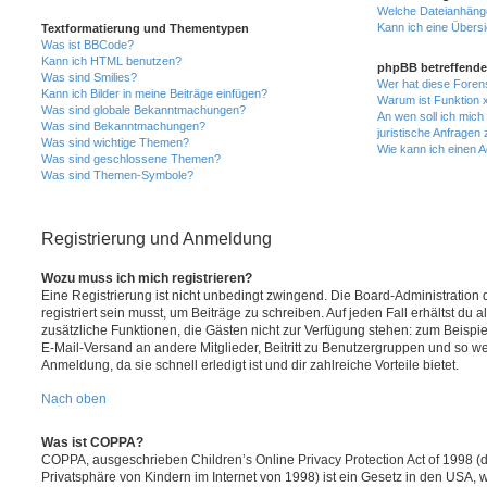
Welche Dateianhänge
Kann ich eine Übersi
Textformatierung und Thementypen
Was ist BBCode?
Kann ich HTML benutzen?
phpBB betreffende
Was sind Smilies?
Wer hat diese Foren
Kann ich Bilder in meine Beiträge einfügen?
Warum ist Funktion x
Was sind globale Bekanntmachungen?
An wen soll ich mic
Was sind Bekanntmachungen?
juristische Anfragen
Was sind wichtige Themen?
Wie kann ich einen A
Was sind geschlossene Themen?
Was sind Themen-Symbole?
Registrierung und Anmeldung
Wozu muss ich mich registrieren?
Eine Registrierung ist nicht unbedingt zwingend. Die Board-Administration
registriert sein musst, um Beiträge zu schreiben. Auf jeden Fall erhältst du als
zusätzliche Funktionen, die Gästen nicht zur Verfügung stehen: zum Beispiel
E-Mail-Versand an andere Mitglieder, Beitritt zu Benutzergruppen und so wei
Anmeldung, da sie schnell erledigt ist und dir zahlreiche Vorteile bietet.
Nach oben
Was ist COPPA?
COPPA, ausgeschrieben Children’s Online Privacy Protection Act of 1998 (
Privatsphäre von Kindern im Internet von 1998) ist ein Gesetz in den USA, w