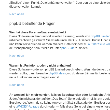
„Einstieg“ einen Punkt „Dateianhänge verwalten“, über den du eine Liste d
diese verwalten kannst.
Nach oben
phpBB betreffende Fragen
Wer hat diese Forensoftware entwickelt?
Diese Software (in ihrer unmodifizierten Fassung) wurde von
phpBB Limite
urheberrechtlich geschützt. Sie wurde unter der GNU General Public License
und kann frei vertrieben werden. Weitere Details findest du
auf der Seite v
deutschsprachige Anlaufstelle ist unter
phpBB.de
zu finden.
Nach oben
Warum ist Funktion x oder y nicht enthalten?
Diese Software wurde von phpBB Limited geschrieben. Wenn du denkst, das
werden sollte, dann besuche
phpBB Ideas
, wo du deine Stimme für beste
neue Funktionen vorschlagen kannst.
Nach oben
An wen soll ich mich wenden, falls es Beschwerden oder juristische An
Jeder Administrator, der auf der „Das Team“-Seite aufgeführt ist, ist ein geei
Beschwerde. Wenn du so keine Antwort erhältst, solltest du den Besitzer de
eine
„WHOIS“-Abfrage
durch) oder — falls diese Seite bei einem kostenlos