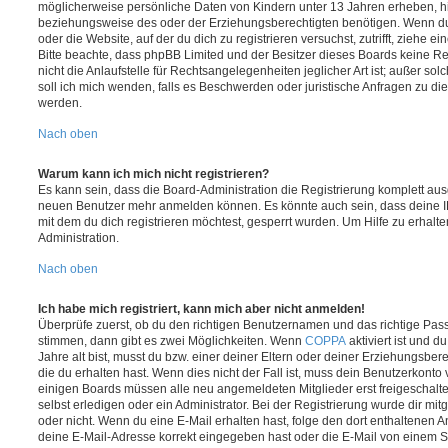
möglicherweise persönliche Daten von Kindern unter 13 Jahren erheben, h
beziehungsweise des oder der Erziehungsberechtigten benötigen. Wenn du di
oder die Website, auf der du dich zu registrieren versuchst, zutrifft, ziehe e
Bitte beachte, dass phpBB Limited und der Besitzer dieses Boards keine 
nicht die Anlaufstelle für Rechtsangelegenheiten jeglicher Art ist; außer so
soll ich mich wenden, falls es Beschwerden oder juristische Anfragen zu d
werden.
Nach oben
Warum kann ich mich nicht registrieren?
Es kann sein, dass die Board-Administration die Registrierung komplett ausg
neuen Benutzer mehr anmelden können. Es könnte auch sein, dass deine 
mit dem du dich registrieren möchtest, gesperrt wurden. Um Hilfe zu erhalt
Administration.
Nach oben
Ich habe mich registriert, kann mich aber nicht anmelden!
Überprüfe zuerst, ob du den richtigen Benutzernamen und das richtige Pa
stimmen, dann gibt es zwei Möglichkeiten. Wenn
COPPA
aktiviert ist und 
Jahre alt bist, musst du bzw. einer deiner Eltern oder deiner Erziehungsbe
die du erhalten hast. Wenn dies nicht der Fall ist, muss dein Benutzerkonto v
einigen Boards müssen alle neu angemeldeten Mitglieder erst freigeschalt
selbst erledigen oder ein Administrator. Bei der Registrierung wurde dir mitget
oder nicht. Wenn du eine E-Mail erhalten hast, folge den dort enthaltenen
deine E-Mail-Adresse korrekt eingegeben hast oder die E-Mail von einem S