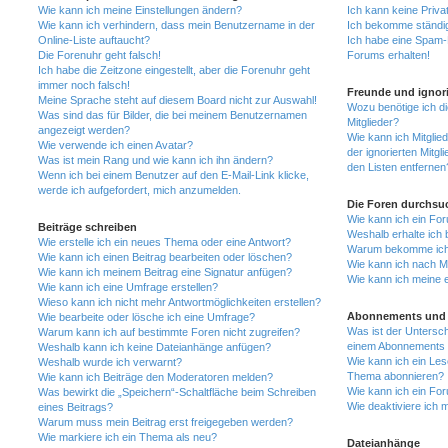
Wie kann ich meine Einstellungen ändern?
Ich kann keine Priva
Wie kann ich verhindern, dass mein Benutzername in der
Ich bekomme ständig
Online-Liste auftaucht?
Ich habe eine Spam-E
Die Forenuhr geht falsch!
Forums erhalten!
Ich habe die Zeitzone eingestellt, aber die Forenuhr geht
immer noch falsch!
Freunde und ignori
Meine Sprache steht auf diesem Board nicht zur Auswahl!
Wozu benötige ich di
Was sind das für Bilder, die bei meinem Benutzernamen
Mitglieder?
angezeigt werden?
Wie kann ich Mitglied
Wie verwende ich einen Avatar?
der ignorierten Mitg
Was ist mein Rang und wie kann ich ihn ändern?
den Listen entfernen
Wenn ich bei einem Benutzer auf den E-Mail-Link klicke,
werde ich aufgefordert, mich anzumelden.
Die Foren durchsu
Wie kann ich ein Fo
Beiträge schreiben
Weshalb erhalte ich 
Wie erstelle ich ein neues Thema oder eine Antwort?
Warum bekomme ich b
Wie kann ich einen Beitrag bearbeiten oder löschen?
Wie kann ich nach M
Wie kann ich meinem Beitrag eine Signatur anfügen?
Wie kann ich meine 
Wie kann ich eine Umfrage erstellen?
Wieso kann ich nicht mehr Antwortmöglichkeiten erstellen?
Abonnements und 
Wie bearbeite oder lösche ich eine Umfrage?
Was ist der Untersc
Warum kann ich auf bestimmte Foren nicht zugreifen?
einem Abonnements 
Weshalb kann ich keine Dateianhänge anfügen?
Wie kann ich ein Les
Weshalb wurde ich verwarnt?
Thema abonnieren?
Wie kann ich Beiträge den Moderatoren melden?
Wie kann ich ein Fo
Was bewirkt die „Speichern“-Schaltfläche beim Schreiben
Wie deaktiviere ich
eines Beitrags?
Warum muss mein Beitrag erst freigegeben werden?
Wie markiere ich ein Thema als neu?
Dateianhänge