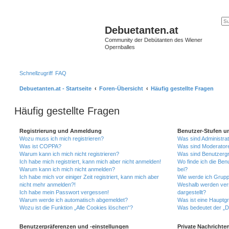
Debuetanten.at
Community der Debütanten des Wiener
Opernballes
Schnellzugriff
FAQ
Debuetanten.at - Startseite
Foren-Übersicht
Häufig gestellte Fragen
Häufig gestellte Fragen
Registrierung und Anmeldung
Benutzer-Stufen u
Wozu muss ich mich registrieren?
Was sind Administra
Was ist COPPA?
Was sind Moderator
Warum kann ich mich nicht registrieren?
Was sind Benutzerg
Ich habe mich registriert, kann mich aber nicht anmelden!
Wo finde ich die Ben
Warum kann ich mich nicht anmelden?
bei?
Ich habe mich vor einiger Zeit registriert, kann mich aber
Wie werde ich Grupp
nicht mehr anmelden?!
Weshalb werden ver
Ich habe mein Passwort vergessen!
dargestellt?
Warum werde ich automatisch abgemeldet?
Was ist eine Hauptg
Wozu ist die Funktion „Alle Cookies löschen“?
Was bedeutet der „Da
Benutzerpräferenzen und -einstellungen
Private Nachrichte