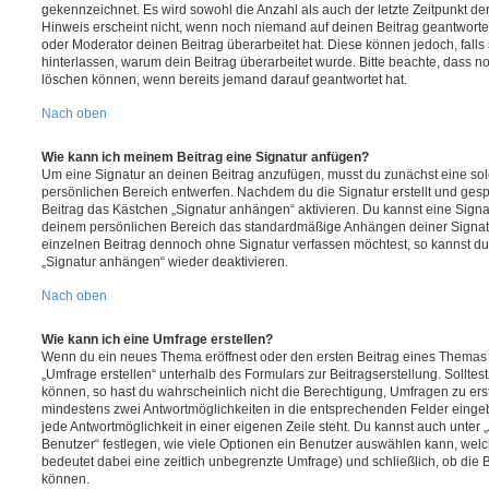
gekennzeichnet. Es wird sowohl die Anzahl als auch der letzte Zeitpunkt d
Hinweis erscheint nicht, wenn noch niemand auf deinen Beitrag geantwortet
oder Moderator deinen Beitrag überarbeitet hat. Diese können jedoch, falls s
hinterlassen, warum dein Beitrag überarbeitet wurde. Bitte beachte, dass n
löschen können, wenn bereits jemand darauf geantwortet hat.
Nach oben
Wie kann ich meinem Beitrag eine Signatur anfügen?
Um eine Signatur an deinen Beitrag anzufügen, musst du zunächst eine sol
persönlichen Bereich entwerfen. Nachdem du die Signatur erstellt und gesp
Beitrag das Kästchen „Signatur anhängen“ aktivieren. Du kannst eine Signa
deinem persönlichen Bereich das standardmäßige Anhängen deiner Signatu
einzelnen Beitrag dennoch ohne Signatur verfassen möchtest, so kannst du 
„Signatur anhängen“ wieder deaktivieren.
Nach oben
Wie kann ich eine Umfrage erstellen?
Wenn du ein neues Thema eröffnest oder den ersten Beitrag eines Themas be
„Umfrage erstellen“ unterhalb des Formulars zur Beitragserstellung. Solltes
können, so hast du wahrscheinlich nicht die Berechtigung, Umfragen zu erste
mindestens zwei Antwortmöglichkeiten in die entsprechenden Felder eingeb
jede Antwortmöglichkeit in einer eigenen Zeile steht. Du kannst auch unter
Benutzer“ festlegen, wie viele Optionen ein Benutzer auswählen kann, welche
bedeutet dabei eine zeitlich unbegrenzte Umfrage) und schließlich, ob die
können.