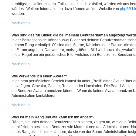
benötigst, installieren kann. Falls es noch nicht existiert, würden wir uns f
würdest. Weitere Informationen dazu können auf der Website von
phpBB Li
werden.
Nach oben
Was sind das für Bilder, die bei meinem Benutzernamen angezeigt werd
In der Beitragsansicht können zwei Bilder bei deinem Benutzernamen stehen.
deinem Rang verknüpft: Oft sind dies Sterne, Kästchen oder Punkte, die de
im Forum angeben. Das andere, meist größere, Bild wird auch als „Avatar“ b
in der Regel um ein persönliches Bild, welches von Benutzer zu Benutzer unt
Nach oben
Wie verwende ich einen Avatar?
In deinem persönlichen Bereich kannst du unter „Profil“ einen Avatar über 
hinzufügen: Gravatar, Galerie, Remote oder Hochladen. Die Board-Adminis
die Benutzer Avatare benutzen können. Wenn du keinen Avatar benutzen kan
Administration kontaktieren.
Nach oben
Was ist mein Rang und wie kann ich ihn ändern?
Ränge, die unter deinem Benutzernamen stehen, zeigen an, wie viele Beiträg
identifizieren bestimmte Benutzer wie Moderatoren und Administratoren. N
eines Ranges nicht direkt ändern, da sie von der Board-Administration festg