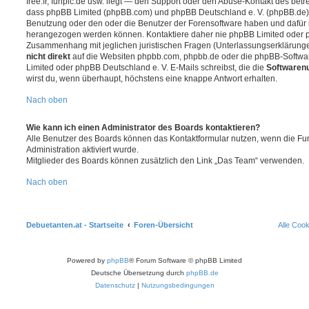
free.fr, funpic.de usw. liegt — den Support oder den Abuse-Kontakt des betr
dass phpBB Limited (phpBB.com) und phpBB Deutschland e. V. (phpBB.de
Benutzung oder den oder die Benutzer der Forensoftware haben und dafür 
herangezogen werden können. Kontaktiere daher nie phpBB Limited oder p
Zusammenhang mit jeglichen juristischen Fragen (Unterlassungserklärunge
nicht direkt
auf die Websiten phpbb.com, phpbb.de oder die phpBB-Softwar
Limited oder phpBB Deutschland e. V. E-Mails schreibst, die die
Softwarenu
wirst du, wenn überhaupt, höchstens eine knappe Antwort erhalten.
Nach oben
Wie kann ich einen Administrator des Boards kontaktieren?
Alle Benutzer des Boards können das Kontaktformular nutzen, wenn die Fun
Administration aktiviert wurde.
Mitglieder des Boards können zusätzlich den Link „Das Team“ verwenden.
Nach oben
Debuetanten.at - Startseite
Foren-Übersicht
Alle Coo
Powered by
phpBB
® Forum Software © phpBB Limited
Deutsche Übersetzung durch
phpBB.de
Datenschutz
|
Nutzungsbedingungen