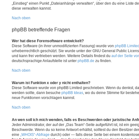
„Einstieg“ einen Punkt „Dateianhänge verwalten“, über den du eine Liste d
diese verwalten kannst.
Nach oben
phpBB betreffende Fragen
Wer hat diese Forensoftware entwickelt?
Diese Software (in ihrer unmodifizierten Fassung) wurde von
phpBB Limite
urheberrechtlich geschützt. Sie wurde unter der GNU General Public License
und kann frei vertrieben werden. Weitere Details findest du
auf der Seite v
deutschsprachige Anlaufstelle ist unter
phpBB.de
zu finden.
Nach oben
Warum ist Funktion x oder y nicht enthalten?
Diese Software wurde von phpBB Limited geschrieben. Wenn du denkst, das
werden sollte, dann besuche
phpBB Ideas
, wo du deine Stimme für beste
neue Funktionen vorschlagen kannst.
Nach oben
An wen soll ich mich wenden, falls es Beschwerden oder juristische An
Jeder Administrator, der auf der „Das Team“-Seite aufgeführt ist, ist ein geei
Beschwerde. Wenn du so keine Antwort erhältst, solltest du den Besitzer de
eine
„WHOIS“-Abfrage
durch) oder — falls diese Seite bei einem kostenlos