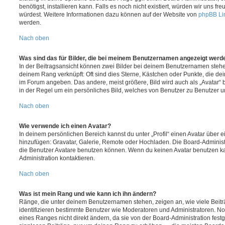
benötigst, installieren kann. Falls es noch nicht existiert, würden wir uns f
würdest. Weitere Informationen dazu können auf der Website von
phpBB Li
werden.
Nach oben
Was sind das für Bilder, die bei meinem Benutzernamen angezeigt werd
In der Beitragsansicht können zwei Bilder bei deinem Benutzernamen stehen.
deinem Rang verknüpft: Oft sind dies Sterne, Kästchen oder Punkte, die de
im Forum angeben. Das andere, meist größere, Bild wird auch als „Avatar“ b
in der Regel um ein persönliches Bild, welches von Benutzer zu Benutzer unt
Nach oben
Wie verwende ich einen Avatar?
In deinem persönlichen Bereich kannst du unter „Profil“ einen Avatar über 
hinzufügen: Gravatar, Galerie, Remote oder Hochladen. Die Board-Adminis
die Benutzer Avatare benutzen können. Wenn du keinen Avatar benutzen kan
Administration kontaktieren.
Nach oben
Was ist mein Rang und wie kann ich ihn ändern?
Ränge, die unter deinem Benutzernamen stehen, zeigen an, wie viele Beiträg
identifizieren bestimmte Benutzer wie Moderatoren und Administratoren. N
eines Ranges nicht direkt ändern, da sie von der Board-Administration festg