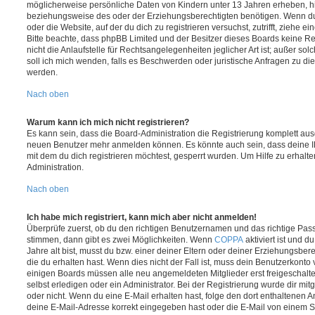
möglicherweise persönliche Daten von Kindern unter 13 Jahren erheben, h
beziehungsweise des oder der Erziehungsberechtigten benötigen. Wenn du di
oder die Website, auf der du dich zu registrieren versuchst, zutrifft, ziehe e
Bitte beachte, dass phpBB Limited und der Besitzer dieses Boards keine 
nicht die Anlaufstelle für Rechtsangelegenheiten jeglicher Art ist; außer so
soll ich mich wenden, falls es Beschwerden oder juristische Anfragen zu d
werden.
Nach oben
Warum kann ich mich nicht registrieren?
Es kann sein, dass die Board-Administration die Registrierung komplett ausg
neuen Benutzer mehr anmelden können. Es könnte auch sein, dass deine 
mit dem du dich registrieren möchtest, gesperrt wurden. Um Hilfe zu erhalt
Administration.
Nach oben
Ich habe mich registriert, kann mich aber nicht anmelden!
Überprüfe zuerst, ob du den richtigen Benutzernamen und das richtige Pa
stimmen, dann gibt es zwei Möglichkeiten. Wenn
COPPA
aktiviert ist und 
Jahre alt bist, musst du bzw. einer deiner Eltern oder deiner Erziehungsbe
die du erhalten hast. Wenn dies nicht der Fall ist, muss dein Benutzerkonto v
einigen Boards müssen alle neu angemeldeten Mitglieder erst freigeschalt
selbst erledigen oder ein Administrator. Bei der Registrierung wurde dir mitget
oder nicht. Wenn du eine E-Mail erhalten hast, folge den dort enthaltenen
deine E-Mail-Adresse korrekt eingegeben hast oder die E-Mail von einem S