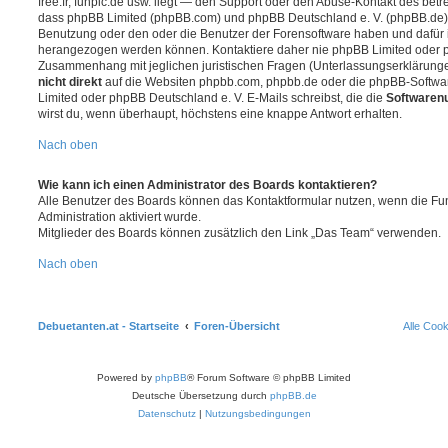
free.fr, funpic.de usw. liegt — den Support oder den Abuse-Kontakt des betr
dass phpBB Limited (phpBB.com) und phpBB Deutschland e. V. (phpBB.de
Benutzung oder den oder die Benutzer der Forensoftware haben und dafür 
herangezogen werden können. Kontaktiere daher nie phpBB Limited oder p
Zusammenhang mit jeglichen juristischen Fragen (Unterlassungserklärunge
nicht direkt
auf die Websiten phpbb.com, phpbb.de oder die phpBB-Softwar
Limited oder phpBB Deutschland e. V. E-Mails schreibst, die die
Softwarenu
wirst du, wenn überhaupt, höchstens eine knappe Antwort erhalten.
Nach oben
Wie kann ich einen Administrator des Boards kontaktieren?
Alle Benutzer des Boards können das Kontaktformular nutzen, wenn die Fun
Administration aktiviert wurde.
Mitglieder des Boards können zusätzlich den Link „Das Team“ verwenden.
Nach oben
Debuetanten.at - Startseite
Foren-Übersicht
Alle Coo
Powered by
phpBB
® Forum Software © phpBB Limited
Deutsche Übersetzung durch
phpBB.de
Datenschutz
|
Nutzungsbedingungen