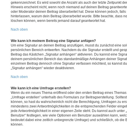
gekennzeichnet. Es wird sowohl die Anzahl als auch der letzte Zeitpunkt d
Hinweis erscheint nicht, wenn noch niemand auf deinen Beitrag geantwortet
oder Moderator deinen Beitrag überarbeitet hat. Diese können jedoch, falls s
hinterlassen, warum dein Beitrag überarbeitet wurde. Bitte beachte, dass n
löschen können, wenn bereits jemand darauf geantwortet hat.
Nach oben
Wie kann ich meinem Beitrag eine Signatur anfügen?
Um eine Signatur an deinen Beitrag anzufügen, musst du zunächst eine sol
persönlichen Bereich entwerfen. Nachdem du die Signatur erstellt und gesp
Beitrag das Kästchen „Signatur anhängen“ aktivieren. Du kannst eine Signa
deinem persönlichen Bereich das standardmäßige Anhängen deiner Signatu
einzelnen Beitrag dennoch ohne Signatur verfassen möchtest, so kannst du 
„Signatur anhängen“ wieder deaktivieren.
Nach oben
Wie kann ich eine Umfrage erstellen?
Wenn du ein neues Thema eröffnest oder den ersten Beitrag eines Themas be
„Umfrage erstellen“ unterhalb des Formulars zur Beitragserstellung. Solltes
können, so hast du wahrscheinlich nicht die Berechtigung, Umfragen zu erste
mindestens zwei Antwortmöglichkeiten in die entsprechenden Felder eingeb
jede Antwortmöglichkeit in einer eigenen Zeile steht. Du kannst auch unter
Benutzer“ festlegen, wie viele Optionen ein Benutzer auswählen kann, welche
bedeutet dabei eine zeitlich unbegrenzte Umfrage) und schließlich, ob die
können.