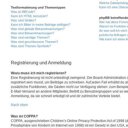
Welche Dateianhänge
Kann ich eine Übersi
Textformatierung und Thementypen
Was ist BBCode?
Kann ich HTML benutzen?
phpBB betreffende
Was sind Smilies?
Wer hat diese Foren
Kann ich Bilder in meine Beiträge einfügen?
Warum ist Funktion x
Was sind globale Bekanntmachungen?
An wen soll ich mic
Was sind Bekanntmachungen?
juristische Anfragen
Was sind wichtige Themen?
Wie kann ich einen A
Was sind geschlossene Themen?
Was sind Themen-Symbole?
Registrierung und Anmeldung
Wozu muss ich mich registrieren?
Eine Registrierung ist nicht unbedingt zwingend. Die Board-Administration
registriert sein musst, um Beiträge zu schreiben. Auf jeden Fall erhältst du als
zusätzliche Funktionen, die Gästen nicht zur Verfügung stehen: zum Beispiel
E-Mail-Versand an andere Mitglieder, Beitritt zu Benutzergruppen und so wei
Anmeldung, da sie schnell erledigt ist und dir zahlreiche Vorteile bietet.
Nach oben
Was ist COPPA?
COPPA, ausgeschrieben Children’s Online Privacy Protection Act of 1998 (
Privatsphäre von Kindern im Internet von 1998) ist ein Gesetz in den USA, w