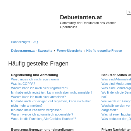
Debuetanten.at
Community der Debütanten des Wiener
Opernballes
Schnellzugriff
FAQ
Debuetanten.at - Startseite
Foren-Übersicht
Häufig gestellte Fragen
Häufig gestellte Fragen
Registrierung und Anmeldung
Benutzer-Stufen u
Wozu muss ich mich registrieren?
Was sind Administra
Was ist COPPA?
Was sind Moderator
Warum kann ich mich nicht registrieren?
Was sind Benutzerg
Ich habe mich registriert, kann mich aber nicht anmelden!
Wo finde ich die Ben
Warum kann ich mich nicht anmelden?
bei?
Ich habe mich vor einiger Zeit registriert, kann mich aber
Wie werde ich Grupp
nicht mehr anmelden?!
Weshalb werden ver
Ich habe mein Passwort vergessen!
dargestellt?
Warum werde ich automatisch abgemeldet?
Was ist eine Hauptg
Wozu ist die Funktion „Alle Cookies löschen“?
Was bedeutet der „Da
Benutzerpräferenzen und -einstellungen
Private Nachrichte