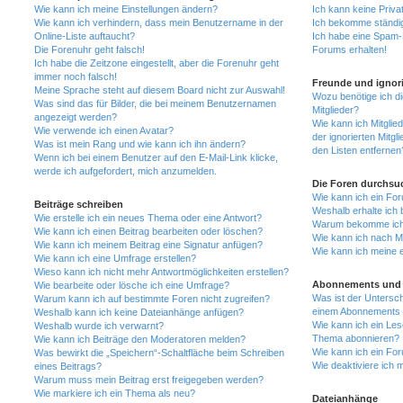
Wie kann ich meine Einstellungen ändern?
Ich kann keine Priva
Wie kann ich verhindern, dass mein Benutzername in der
Ich bekomme ständig
Online-Liste auftaucht?
Ich habe eine Spam-E
Die Forenuhr geht falsch!
Forums erhalten!
Ich habe die Zeitzone eingestellt, aber die Forenuhr geht
immer noch falsch!
Freunde und ignori
Meine Sprache steht auf diesem Board nicht zur Auswahl!
Wozu benötige ich di
Was sind das für Bilder, die bei meinem Benutzernamen
Mitglieder?
angezeigt werden?
Wie kann ich Mitglied
Wie verwende ich einen Avatar?
der ignorierten Mitg
Was ist mein Rang und wie kann ich ihn ändern?
den Listen entfernen
Wenn ich bei einem Benutzer auf den E-Mail-Link klicke,
werde ich aufgefordert, mich anzumelden.
Die Foren durchsu
Wie kann ich ein Fo
Beiträge schreiben
Weshalb erhalte ich 
Wie erstelle ich ein neues Thema oder eine Antwort?
Warum bekomme ich b
Wie kann ich einen Beitrag bearbeiten oder löschen?
Wie kann ich nach M
Wie kann ich meinem Beitrag eine Signatur anfügen?
Wie kann ich meine 
Wie kann ich eine Umfrage erstellen?
Wieso kann ich nicht mehr Antwortmöglichkeiten erstellen?
Abonnements und 
Wie bearbeite oder lösche ich eine Umfrage?
Was ist der Untersc
Warum kann ich auf bestimmte Foren nicht zugreifen?
einem Abonnements 
Weshalb kann ich keine Dateianhänge anfügen?
Wie kann ich ein Les
Weshalb wurde ich verwarnt?
Thema abonnieren?
Wie kann ich Beiträge den Moderatoren melden?
Wie kann ich ein Fo
Was bewirkt die „Speichern“-Schaltfläche beim Schreiben
Wie deaktiviere ich
eines Beitrags?
Warum muss mein Beitrag erst freigegeben werden?
Wie markiere ich ein Thema als neu?
Dateianhänge