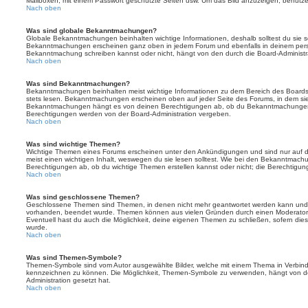
Mailboxen, mit einem Passwort geschützte Seiten usw. Um das Bild anzuzeigen, benutz
Nach oben
Was sind globale Bekanntmachungen?
Globale Bekanntmachungen beinhalten wichtige Informationen, deshalb solltest du sie s
Bekanntmachungen erscheinen ganz oben in jedem Forum und ebenfalls in deinem persö
Bekanntmachung schreiben kannst oder nicht, hängt von den durch die Board-Administ
Nach oben
Was sind Bekanntmachungen?
Bekanntmachungen beinhalten meist wichtige Informationen zu dem Bereich des Boards, i
stets lesen. Bekanntmachungen erscheinen oben auf jeder Seite des Forums, in dem sie 
Bekanntmachungen hängt es von deinen Berechtigungen ab, ob du Bekanntmachungen er
Berechtigungen werden von der Board-Administration vergeben.
Nach oben
Was sind wichtige Themen?
Wichtige Themen eines Forums erscheinen unter den Ankündigungen und sind nur auf d
meist einen wichtigen Inhalt, weswegen du sie lesen solltest. Wie bei den Bekanntmac
Berechtigungen ab, ob du wichtige Themen erstellen kannst oder nicht; die Berechtigunge
Nach oben
Was sind geschlossene Themen?
Geschlossene Themen sind Themen, in denen nicht mehr geantwortet werden kann und b
vorhanden, beendet wurde. Themen können aus vielen Gründen durch einen Moderator o
Eventuell hast du auch die Möglichkeit, deine eigenen Themen zu schließen, sofern dies
wurde.
Nach oben
Was sind Themen-Symbole?
Themen-Symbole sind vom Autor ausgewählte Bilder, welche mit einem Thema in Verbin
kennzeichnen zu können. Die Möglichkeit, Themen-Symbole zu verwenden, hängt von de
Administration gesetzt hat.
Nach oben