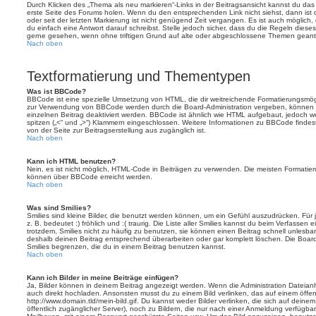
Durch Klicken des „Thema als neu markieren“-Links in der Beitragsansicht kannst du d
erste Seite des Forums holen. Wenn du den entsprechenden Link nicht siehst, dann ist d
oder seit der letzten Markierung ist nicht genügend Zeit vergangen. Es ist auch möglic
du einfach eine Antwort darauf schreibst. Stelle jedoch sicher, dass du die Regeln diese
gerne gesehen, wenn ohne triftigen Grund auf alte oder abgeschlossene Themen geantw
Nach oben
Textformatierung und Thementypen
Was ist BBCode?
BBCode ist eine spezielle Umsetzung von HTML, die dir weitreichende Formatierungsmögli
zur Verwendung von BBCode werden durch die Board-Administration vergeben, können j
einzelnen Beitrag deaktiviert werden. BBCode ist ähnlich wie HTML aufgebaut, jedoch wer
spitzen („<“ und „>“) Klammern eingeschlossen. Weitere Informationen zu BBCode findest d
von der Seite zur Beitragserstellung aus zugänglich ist.
Nach oben
Kann ich HTML benutzen?
Nein, es ist nicht möglich, HTML-Code in Beiträgen zu verwenden. Die meisten Formatier
können über BBCode erreicht werden.
Nach oben
Was sind Smilies?
Smilies sind kleine Bilder, die benutzt werden können, um ein Gefühl auszudrücken. Für 
z. B. bedeutet :) fröhlich und :( traurig. Die Liste aller Smilies kannst du beim Verfassen
trotzdem, Smilies nicht zu häufig zu benutzen, sie können einen Beitrag schnell unles
deshalb deinen Beitrag entsprechend überarbeiten oder gar komplett löschen. Die Board
Smilies begrenzen, die du in einem Beitrag benutzen kannst.
Nach oben
Kann ich Bilder in meine Beiträge einfügen?
Ja, Bilder können in deinem Beitrag angezeigt werden. Wenn die Administration Dateian
auch direkt hochladen. Ansonsten musst du zu einem Bild verlinken, das auf einem öffentl
http://www.domain.tld/mein-bild.gif. Du kannst weder Bilder verlinken, die sich auf deine
öffentlich zugänglicher Server), noch zu Bildern, die nur nach einer Anmeldung verfügbar