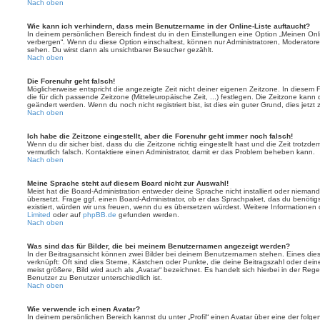
Nach oben
Wie kann ich verhindern, dass mein Benutzername in der Online-Liste auftaucht?
In deinem persönlichen Bereich findest du in den Einstellungen eine Option „Meinen On
verbergen“. Wenn du diese Option einschaltest, können nur Administratoren, Moderatore
sehen. Du wirst dann als unsichtbarer Besucher gezählt.
Nach oben
Die Forenuhr geht falsch!
Möglicherweise entspricht die angezeigte Zeit nicht deiner eigenen Zeitzone. In diesem Fa
die für dich passende Zeitzone (Mitteleuropäische Zeit, ...) festlegen. Die Zeitzone kann
geändert werden. Wenn du noch nicht registriert bist, ist dies ein guter Grund, dies jetzt 
Nach oben
Ich habe die Zeitzone eingestellt, aber die Forenuhr geht immer noch falsch!
Wenn du dir sicher bist, dass du die Zeitzone richtig eingestellt hast und die Zeit trotzde
vermutlich falsch. Kontaktiere einen Administrator, damit er das Problem beheben kann.
Nach oben
Meine Sprache steht auf diesem Board nicht zur Auswahl!
Meist hat die Board-Administration entweder deine Sprache nicht installiert oder nieman
übersetzt. Frage ggf. einen Board-Administrator, ob er das Sprachpaket, das du benötigst,
existiert, würden wir uns freuen, wenn du es übersetzen würdest. Weitere Informatione
Limited
oder auf
phpBB.de
gefunden werden.
Nach oben
Was sind das für Bilder, die bei meinem Benutzernamen angezeigt werden?
In der Beitragsansicht können zwei Bilder bei deinem Benutzernamen stehen. Eines diese
verknüpft: Oft sind dies Sterne, Kästchen oder Punkte, die deine Beitragszahl oder de
meist größere, Bild wird auch als „Avatar“ bezeichnet. Es handelt sich hierbei in der Reg
Benutzer zu Benutzer unterschiedlich ist.
Nach oben
Wie verwende ich einen Avatar?
In deinem persönlichen Bereich kannst du unter „Profil“ einen Avatar über eine der folg