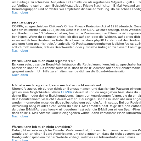
um Beiträge zu schreiben. Auf jeden Fall erhältst du als registriertes Mitglied Zugriff auf
zur Verfügung stehen: zum Beispiel Avatarbilder, Private Nachrichten, E-Mail-Versand an an
Benutzergruppen und so weiter. Wir empfehlen dir eine Anmeldung, da sie schnell erledigt i
Nach oben
Was ist COPPA?
COPPA, ausgeschrieben Children’s Online Privacy Protection Act of 1998 (deutsch: Ges
Kindern im Internet von 1998) ist ein Gesetz in den USA, welches festlegt, dass Website
von Kindern unter 13 Jahren erheben, hierzu die Zustimmung der Eltern beziehungswei
benötigen. Wenn du dir unsicher bist, ob dies auf dich oder die Website, auf der du dich zu
einen rechtlichen Beistand zu Rate. Bitte beachte, dass phpBB Limited und der Besitze
anbieten kann und nicht die Anlaufstelle für Rechtsangelegenheiten jeglicher Art ist; au
soll ich mich wenden, falls es Beschwerden oder juristische Anfragen zu diesem Forum g
Nach oben
Warum kann ich mich nicht registrieren?
Es kann sein, dass die Board-Administration die Registrierung komplett ausgeschaltet h
anmelden können. Es könnte auch sein, dass deine IP-Adresse oder der Benutzername, m
gesperrt wurden. Um Hilfe zu erhalten, wende dich an die Board-Administration.
Nach oben
Ich habe mich registriert, kann mich aber nicht anmelden!
Überprüfe zuerst, ob du den richtigen Benutzernamen und das richtige Passwort einge
gibt es zwei Möglichkeiten. Wenn
COPPA
aktiviert ist und du angegeben hast, dass du un
deiner Eltern oder deiner Erziehungsberechtigten den Anweisungen folgen, die du erhalte
dein Benutzerkonto vielleicht aktiviert werden. Bei einigen Boards müssen alle neu angem
werden – entweder musst du dies selbst erledigen oder ein Administrator. Bei der Registri
Aktivierung nötig ist oder nicht. Wenn du eine E-Mail erhalten hast, folge den dort ent
du deine E-Mail-Adresse korrekt eingegeben hast oder die E-Mail von einem Spam-Filter b
dass deine E-Mail-Adresse korrekt eingegeben wurde, dann kontaktiere einen Administrat
Nach oben
Warum kann ich mich nicht anmelden?
Dafür gibt es viele mögliche Gründe. Prüfe zunächst, ob dein Benutzername und dein Pass
wende dich an einen Board-Administrator, um sicherzugehen, dass du nicht gesperrt wurde
Konfigurationsproblem mit der Website vorliegt, welches ein Administrator lösen muss.
Nach oben