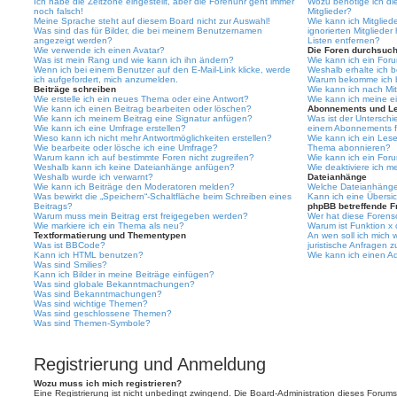
Ich habe die Zeitzone eingestellt, aber die Forenuhr geht immer
Wozu benötige ich die
noch falsch!
Mitglieder?
Meine Sprache steht auf diesem Board nicht zur Auswahl!
Wie kann ich Mitgliede
Was sind das für Bilder, die bei meinem Benutzernamen
ignorierten Mitgliede
angezeigt werden?
Listen entfernen?
Wie verwende ich einen Avatar?
Die Foren durchsuc
Was ist mein Rang und wie kann ich ihn ändern?
Wie kann ich ein For
Wenn ich bei einem Benutzer auf den E-Mail-Link klicke, werde
Weshalb erhalte ich 
ich aufgefordert, mich anzumelden.
Warum bekomme ich be
Beiträge schreiben
Wie kann ich nach Mi
Wie erstelle ich ein neues Thema oder eine Antwort?
Wie kann ich meine e
Wie kann ich einen Beitrag bearbeiten oder löschen?
Abonnements und L
Wie kann ich meinem Beitrag eine Signatur anfügen?
Was ist der Untersch
Wie kann ich eine Umfrage erstellen?
einem Abonnements f
Wieso kann ich nicht mehr Antwortmöglichkeiten erstellen?
Wie kann ich ein Les
Wie bearbeite oder lösche ich eine Umfrage?
Thema abonnieren?
Warum kann ich auf bestimmte Foren nicht zugreifen?
Wie kann ich ein For
Weshalb kann ich keine Dateianhänge anfügen?
Wie deaktiviere ich 
Weshalb wurde ich verwarnt?
Dateianhänge
Wie kann ich Beiträge den Moderatoren melden?
Welche Dateianhänge 
Was bewirkt die „Speichern“-Schaltfläche beim Schreiben eines
Kann ich eine Übersic
Beitrags?
phpBB betreffende F
Warum muss mein Beitrag erst freigegeben werden?
Wer hat diese Forenso
Wie markiere ich ein Thema als neu?
Warum ist Funktion x 
Textformatierung und Thementypen
An wen soll ich mich
Was ist BBCode?
juristische Anfragen 
Kann ich HTML benutzen?
Wie kann ich einen Ad
Was sind Smilies?
Kann ich Bilder in meine Beiträge einfügen?
Was sind globale Bekanntmachungen?
Was sind Bekanntmachungen?
Was sind wichtige Themen?
Was sind geschlossene Themen?
Was sind Themen-Symbole?
Registrierung und Anmeldung
Wozu muss ich mich registrieren?
Eine Registrierung ist nicht unbedingt zwingend. Die Board-Administration dieses Forums 