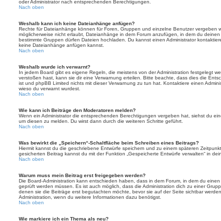
oder Administrator nach entsprechenden Berechtigungen.
Nach oben
Weshalb kann ich keine Dateianhänge anfügen?
Rechte für Dateianhänge können für Foren, Gruppen und einzelne Benutzer vergeben we
möglicherweise nicht erlaubt, Dateianhänge in dem Forum anzufügen, in dem du deinen 
bestimmte Gruppen dürfen Dateien hochladen. Du kannst einen Administrator kontaktieren, 
keine Dateianhänge anfügen kannst.
Nach oben
Weshalb wurde ich verwarnt?
In jedem Board gibt es eigene Regeln, die meistens von der Administration festgelegt 
verstoßen hast, kann sie dir eine Verwarnung erteilen. Bitte beachte, dass dies die Ent
ist und phpBB Limited nichts mit dieser Verwarnung zu tun hat. Kontaktiere einen Administr
wieso du verwarnt wurdest.
Nach oben
Wie kann ich Beiträge den Moderatoren melden?
Wenn ein Administrator die entsprechenden Berechtigungen vergeben hat, siehst du eine
um diesen zu melden. Du wirst dann durch die weiteren Schritte geführt.
Nach oben
Was bewirkt die „Speichern“-Schaltfläche beim Schreiben eines Beitrags?
Hiermit kannst du die geschriebene Entwürfe speichern und zu einem späteren Zeitpunk
gesicherten Beitrag kannst du mit der Funktion „Gespeicherte Entwürfe verwalten“ in de
Nach oben
Warum muss mein Beitrag erst freigegeben werden?
Die Board-Administration kann entschieden haben, dass in dem Forum, in dem du einen Bei
geprüft werden müssen. Es ist auch möglich, dass die Administration dich zu einer Grup
denen sie die Beiträge erst begutachten möchte, bevor sie auf der Seite sichtbar werden.
Administration, wenn du weitere Informationen dazu benötigst.
Nach oben
Wie markiere ich ein Thema als neu?