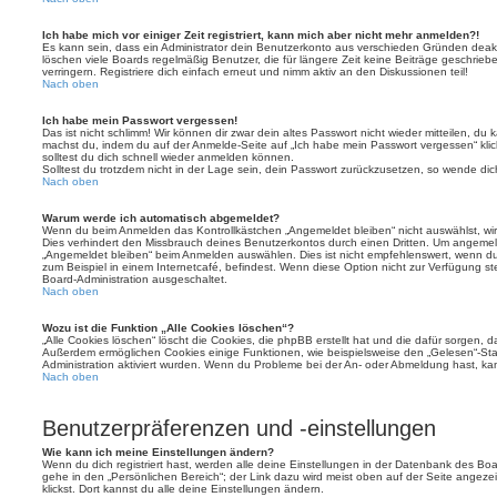
Ich habe mich vor einiger Zeit registriert, kann mich aber nicht mehr anmelden?!
Es kann sein, dass ein Administrator dein Benutzerkonto aus verschieden Gründen deakt
löschen viele Boards regelmäßig Benutzer, die für längere Zeit keine Beiträge geschri
verringern. Registriere dich einfach erneut und nimm aktiv an den Diskussionen teil!
Nach oben
Ich habe mein Passwort vergessen!
Das ist nicht schlimm! Wir können dir zwar dein altes Passwort nicht wieder mitteilen, du
machst du, indem du auf der Anmelde-Seite auf „Ich habe mein Passwort vergessen“ kli
solltest du dich schnell wieder anmelden können.
Solltest du trotzdem nicht in der Lage sein, dein Passwort zurückzusetzen, so wende dic
Nach oben
Warum werde ich automatisch abgemeldet?
Wenn du beim Anmelden das Kontrollkästchen „Angemeldet bleiben“ nicht auswählst, wirs
Dies verhindert den Missbrauch deines Benutzerkontos durch einen Dritten. Um angemel
„Angemeldet bleiben“ beim Anmelden auswählen. Dies ist nicht empfehlenswert, wenn du
zum Beispiel in einem Internetcafé, befindest. Wenn diese Option nicht zur Verfügung st
Board-Administration ausgeschaltet.
Nach oben
Wozu ist die Funktion „Alle Cookies löschen“?
„Alle Cookies löschen“ löscht die Cookies, die phpBB erstellt hat und die dafür sorgen, 
Außerdem ermöglichen Cookies einige Funktionen, wie beispielsweise den „Gelesen“-Stat
Administration aktiviert wurden. Wenn du Probleme bei der An- oder Abmeldung hast, ka
Nach oben
Benutzerpräferenzen und -einstellungen
Wie kann ich meine Einstellungen ändern?
Wenn du dich registriert hast, werden alle deine Einstellungen in der Datenbank des Bo
gehe in den „Persönlichen Bereich“; der Link dazu wird meist oben auf der Seite ange
klickst. Dort kannst du alle deine Einstellungen ändern.