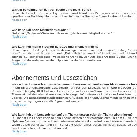
Warum bekomme ich bei der Suche eine leere Seite?
Deine Suche lieferte zu viele Ergebnisse, somit konnte der Webserver sie nicht verarbei
spezifischere Suchbegriffe ein oder beschränke die Suche auf verschiedene Unterforen.
Nach oben
Wie kann ich nach Mitgliedern suchen?
Gehe zur „Mitglieder“-Seite und klicke auf „Nach einem Mitglied suchen“.
Nach oben
Wie kann ich meine eigenen Beiträge und Themen finden?
Deine eigenen Beiträge kannst du dir anzeigen lassen, indem du „Eigene Beiträge“ im Sc
auswählst. Alternativ kannst du auch „Deine Beiträge anzeigen“ in deinem persönlichen 
suchen“ auf deiner eigenen Profilseite verwenden. Benutze die erweiterte Suche, um na
Trage dort die entsprechenden Optionen in die Suchmaske ein.
Nach oben
Abonnements und Lesezeichen
Was ist der Unterschied zwischen einem Lesezeichen und einem Abonnements für
In phpBB 3.0 funktionierten Lesezeichen ähnlich den Lesezeichen in Web-Browsern: du
Update. Seit phpBB 3.1 ähneln Lesezeichen mehr einem Abonnement: du kannst eine Be
Thema aktualisiert wird. Abonnements hingegen informieren dich bei einer Aktualisieru
Boards. Die Benachrichtigungsoptionen für Lesezeichen und Abonnements können im pe
„Benachrichtigungen einstellen“ geändert werden.
Nach oben
Wie kann ich ein Lesezeichen auf ein Thema setzen oder ein Thema abonnieren?
Du kannst ein Lesezeichen auf ein Thema setzen oder es abonnieren, in dem du die e
Optionen“ auswählst, die sich normalerweise ober- und unterhalb des Diskussionsverlau
Wenn du bei der Antwort auf ein Thema die Option „Mich benachrichtigen, sobald eine Ant
das Thema ebenfalls für dich abonniert.
Nach oben