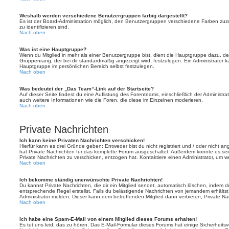
Weshalb werden verschiedene Benutzergruppen farbig dargestellt?
Es ist der Board-Administration möglich, den Benutzergruppen verschiedene Farben zuzut
zu identifizieren sind.
Nach oben
Was ist eine Hauptgruppe?
Wenn du Mitglied in mehr als einer Benutzergruppe bist, dient die Hauptgruppe dazu, 
Gruppenrang, der bei dir standardmäßig angezeigt wird, festzulegen. Ein Administrator 
Hauptgruppe im persönlichen Bereich selbst festzulegen.
Nach oben
Was bedeutet der „Das Team“-Link auf der Startseite?
Auf dieser Seite findest du eine Auflistung des Forenteams, einschließlich der Administra
auch weitere Informationen wie die Foren, die diese im Einzelnen moderieren.
Nach oben
Private Nachrichten
Ich kann keine Privaten Nachrichten verschicken!
Hierfür kann es drei Gründe geben: Entweder bist du nicht registriert und / oder nicht a
hat Private Nachrichten für das komplette Forum ausgeschaltet. Außerdem könnte es sein
Private Nachrichten zu verschicken, entzogen hat. Kontaktiere einen Administrator, um we
Nach oben
Ich bekomme ständig unerwünschte Private Nachrichten!
Du kannst Private Nachrichten, die dir ein Mitglied sendet, automatisch löschen, indem 
entsprechende Regel erstellst. Falls du belästigende Nachrichten von jemandem erhälts
Administrator melden. Dieser kann dem betreffenden Mitglied dann verbieten, Private N
Nach oben
Ich habe eine Spam-E-Mail von einem Mitglied dieses Forums erhalten!
Es tut uns leid, das zu hören. Das E-Mail-Formular dieses Forums hat einige Sicherheits