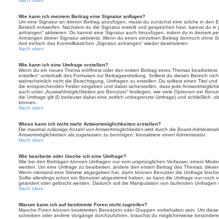
Nach oben
Wie kann ich meinem Beitrag eine Signatur anfügen?
Um eine Signatur an deinen Beitrag anzufügen, musst du zunächst eine solche in den E
Bereich entwerfen. Nachdem du die Signatur erstellt und gespeichert hast, kannst du in
anhängen“ aktivieren. Du kannst eine Signatur auch hinzufügen, indem du in deinem p
Anhängen deiner Signatur aktivierst. Wenn du einen einzelnen Beitrag dennoch ohne Si
dort einfach das Kontrollkästchen „Signatur anhängen“ wieder deaktivieren.
Nach oben
Wie kann ich eine Umfrage erstellen?
Wenn du ein neues Thema eröffnest oder den ersten Beitrag eines Themas bearbeitest, 
erstellen“ unterhalb des Formulars zur Beitragserstellung. Solltest du diesen Bereich ni
wahrscheinlich nicht die Berechtigung, Umfragen zu erstellen. Du solltest einen Titel un
die entsprechenden Felder eingeben und dabei sicherstellen, dass jede Antwortmöglichkei
auch unter „Auswahlmöglichkeiten pro Benutzer“ festlegen, wie viele Optionen ein Benutz
die Umfrage gilt (0 bedeutet dabei eine zeitlich unbegrenzte Umfrage) und schließlich, 
können.
Nach oben
Wieso kann ich nicht mehr Antwortmöglichkeiten erstellen?
Die maximal zulässige Anzahl von Antwortmöglichkeiten wird durch die Board-Administrat
Antwortmöglichkeiten als zugelassen zu benötigen, kontaktiere einen Administrator.
Nach oben
Wie bearbeite oder lösche ich eine Umfrage?
Wie bei den Beiträgen können Umfragen nur vom ursprünglichen Verfasser, einem Modera
werden. Um eine Umfrage zu bearbeiten, ändere den ersten Beitrag des Themas; dieser i
Wenn niemand eine Stimme abgegeben hat, dann können Benutzer die Umfrage löschen
Sollte allerdings schon ein Benutzer abgestimmt haben, so kann die Umfrage nur noch 
geändert oder gelöscht werden. Dadurch soll die Manipulation von laufenden Umfragen 
Nach oben
Warum kann ich auf bestimmte Foren nicht zugreifen?
Manche Foren können bestimmten Benutzern oder Gruppen vorbehalten sein. Um diese e
schreiben oder andere Vorgänge durchzuführen, brauchst du möglicherweise besondere