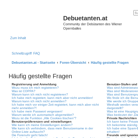
Debuetanten.at
Community der Debütanten des Wiener
Opernballes
Zum Inhalt
Schnellzugriff
FAQ
Debuetanten.at - Startseite
Foren-Übersicht
Häufig gestellte Fragen
Häufig gestellte Fragen
Registrierung und Anmeldung
Benutzer-Stufen und
Wozu muss ich mich registrieren?
Was sind Administrat
Was ist COPPA?
Was sind Moderatore
Warum kann ich mich nicht registrieren?
Was sind Benutzergr
Ich habe mich registriert, kann mich aber nicht anmelden!
Wo finde ich die Benu
Warum kann ich mich nicht anmelden?
Wie werde ich Gruppe
Ich habe mich vor einiger Zeit registriert, kann mich aber nicht
Weshalb werden vers
mehr anmelden?!
dargestellt?
Ich habe mein Passwort vergessen!
Was ist eine Hauptgr
Warum werde ich automatisch abgemeldet?
Was bedeutet der „Das
Wozu ist die Funktion „Alle Cookies löschen“?
Private Nachrichten
Benutzerpräferenzen und -einstellungen
Ich kann keine Privat
Wie kann ich meine Einstellungen ändern?
Ich bekomme ständig 
Wie kann ich verhindern, dass mein Benutzername in der
Ich habe eine Spam-E
Online-Liste auftaucht?
erhalten!
Die Forenuhr geht falsch!
Freunde und ignorier