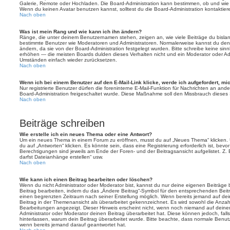
Galerie, Remote oder Hochladen. Die Board-Administration kann bestimmen, ob und wie
Wenn du keinen Avatar benutzen kannst, solltest du die Board-Administration kontaktier
Nach oben
Was ist mein Rang und wie kann ich ihn ändern?
Ränge, die unter deinem Benutzernamen stehen, zeigen an, wie viele Beiträge du bislang e
bestimmte Benutzer wie Moderatoren und Administratoren. Normalerweise kannst du den 
ändern, da sie von der Board-Administration festgelegt wurden. Bitte schreibe keine si
erhöhen — die meisten Boards dulden dieses Verhalten nicht und ein Moderator oder Adm
Umständen einfach wieder zurücksetzen.
Nach oben
Wenn ich bei einem Benutzer auf den E-Mail-Link klicke, werde ich aufgefordert, m
Nur registrierte Benutzer dürfen die foreninterne E-Mail-Funktion für Nachrichten an ande
Board-Administration freigeschaltet wurde. Diese Maßnahme soll den Missbrauch dieses
Nach oben
Beiträge schreiben
Wie erstelle ich ein neues Thema oder eine Antwort?
Um ein neues Thema in einem Forum zu eröffnen, musst du auf „Neues Thema“ klicken. 
du auf „Antworten“ klicken. Es könnte sein, dass eine Registrierung erforderlich ist, bev
Berechtigungen sind jeweils am Ende der Foren- und der Beitragsansicht aufgelistet. Z. 
darfst Dateianhänge erstellen“ usw.
Nach oben
Wie kann ich einen Beitrag bearbeiten oder löschen?
Wenn du nicht Administrator oder Moderator bist, kannst du nur deine eigenen Beiträge
Beitrag bearbeiten, indem du das „Ändere Beitrag“-Symbol für den entsprechenden Beitrag 
einen begrenzten Zeitraum nach seiner Erstellung möglich. Wenn bereits jemand auf dein
Beitrag in der Themenansicht als überarbeitet gekennzeichnet. Es wird sowohl die Anzahl
Bearbeitungen angezeigt. Dieser Hinweis erscheint nicht, wenn noch niemand auf deine
Administrator oder Moderator deinen Beitrag überarbeitet hat. Diese können jedoch, falls 
hinterlassen, warum dein Beitrag überarbeitet wurde. Bitte beachte, dass normale Benut
wenn bereits jemand darauf geantwortet hat.