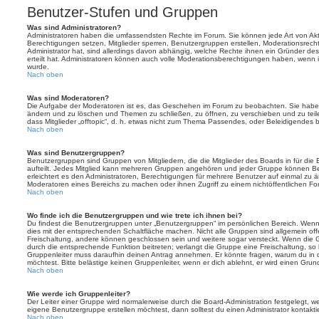
Benutzer-Stufen und Gruppen
Was sind Administratoren?
Administratoren haben die umfassendsten Rechte im Forum. Sie können jede Art von Akt
Berechtigungen setzen, Mitglieder sperren, Benutzergruppen erstellen, Moderationsrech
Administrator hat, sind allerdings davon abhängig, welche Rechte ihnen ein Gründer des
erteilt hat. Administratoren können auch volle Moderationsberechtigungen haben, wenn 
wurde.
Nach oben
Was sind Moderatoren?
Die Aufgabe der Moderatoren ist es, das Geschehen im Forum zu beobachten. Sie haben
ändern und zu löschen und Themen zu schließen, zu öffnen, zu verschieben und zu teil
dass Mitglieder „offtopic“, d. h. etwas nicht zum Thema Passendes, oder Beleidigendes 
Nach oben
Was sind Benutzergruppen?
Benutzergruppen sind Gruppen von Mitgliedern, die die Mitglieder des Boards in für die 
aufteilt. Jedes Mitglied kann mehreren Gruppen angehören und jeder Gruppe können Be
erleichtert es den Administratoren, Berechtigungen für mehrere Benutzer auf einmal zu 
Moderatoren eines Bereichs zu machen oder ihnen Zugriff zu einem nichtöffentlichen F
Nach oben
Wo finde ich die Benutzergruppen und wie trete ich ihnen bei?
Du findest die Benutzergruppen unter „Benutzergruppen“ im persönlichen Bereich. Wenn 
dies mit der entsprechenden Schaltfläche machen. Nicht alle Gruppen sind allgemein offe
Freischaltung, andere können geschlossen sein und weitere sogar versteckt. Wenn die Gr
durch die entsprechende Funktion beitreten; verlangt die Gruppe eine Freischaltung, so 
Gruppenleiter muss daraufhin deinen Antrag annehmen. Er könnte fragen, warum du i
möchtest. Bitte belästige keinen Gruppenleiter, wenn er dich ablehnt, er wird einen Gru
Nach oben
Wie werde ich Gruppenleiter?
Der Leiter einer Gruppe wird normalerweise durch die Board-Administration festgelegt, w
eigene Benutzergruppe erstellen möchtest, dann solltest du einen Administrator kontakti
Nach oben