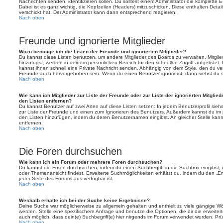
Nachrichten senden, identifizieren sollen. Du solltest einem Administrator die komplette 
Dabei ist es ganz wichtig, die Kopfzeilen (Headers) mitzuschicken. Diese enthalten Detai
verschickt hat. Der Administrator kann dann entsprechend reagieren.
Nach oben
Freunde und ignorierte Mitglieder
Wozu benötige ich die Listen der Freunde und ignorierten Mitglieder?
Du kannst diese Listen benutzen, um andere Mitglieder des Boards zu verwalten. Mitglied
hinzufügst, werden in deinem persönlichen Bereich für den schnellen Zugriff aufgelistet.
kannst ihnen schnell eine Private Nachricht senden. Abhängig von dem Style, den du v
Freunde auch hervorgehoben sein. Wenn du einen Benutzer ignorierst, dann siehst du s
Nach oben
Wie kann ich Mitglieder zur Liste der Freunde oder zur Liste der ignorierten Mitglie
den Listen entfernen?
Du kannst Benutzer auf zwei Arten auf diese Listen setzen: In jedem Benutzerprofil sieh
zur Liste der Freunde und einen zum Ignorieren des Benutzers. Außerdem kannst du im p
den Listen hinzufügen, indem du deren Benutzernamen eingibst. An gleicher Stelle kann
entfernen.
Nach oben
Die Foren durchsuchen
Wie kann ich ein Forum oder mehrere Foren durchsuchen?
Du kannst die Foren durchsuchen, indem du einen Suchbegriff in die Suchbox eingibst, d
oder Themenansicht findest. Erweiterte Suchmöglichkeiten erhältst du, indem du den „Erw
jeder Seite des Forums aus verfügbar ist.
Nach oben
Weshalb erhalte ich bei der Suche keine Ergebnisse?
Deine Suche war möglicherweise zu allgemein gehalten und enthielt zu viele gängige Wör
werden. Stelle eine spezifischere Anfrage und benutze die Optionen, die dir die erweiter
auch möglich, dass dein(e) Suchbegriff(e) hier nirgends im Forum verwendet wurden. Prüf
Nach oben