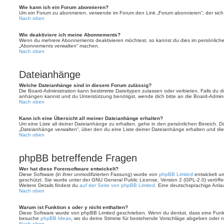
Wie kann ich ein Forum abonnieren?
Um ein Forum zu abonnieren, verwende im Forum den Link „Forum abonnieren“, der sich 
Nach oben
Wie deaktiviere ich meine Abonnements?
Wenn du mehrere Abonnements deaktivieren möchtest, so kannst du dies im persönlichen
„Abonnements verwalten“ machen.
Nach oben
Dateianhänge
Welche Dateianhänge sind in diesem Forum zulässig?
Die Board-Administration kann bestimmte Dateitypen zulassen oder verbieten. Falls du dir
anhängen kannst und du Unterstützung benötigst, wende dich bitte an die Board-Adminis
Nach oben
Kann ich eine Übersicht all meiner Dateianhänge erhalten?
Um eine Liste all deiner Dateianhänge zu erhalten, gehe in den persönlichen Bereich. Dor
„Dateianhänge verwalten“, über den du eine Liste deiner Dateianhänge erhalten und die
Nach oben
phpBB betreffende Fragen
Wer hat diese Forensoftware entwickelt?
Diese Software (in ihrer unmodifizierten Fassung) wurde von
phpBB Limited
entwickelt und
geschützt. Sie wurde unter der GNU General Public License, Version 2 (GPL-2.0) veröffen
Weitere Details findest du
auf der Seite von phpBB Limited
. Eine deutschsprachige Anlauf
Nach oben
Warum ist Funktion x oder y nicht enthalten?
Diese Software wurde von phpBB Limited geschrieben. Wenn du denkst, dass eine Funkt
besuche
phpBB Ideas
, wo du deine Stimme für bestehende Vorschläge abgeben oder n
Nach oben