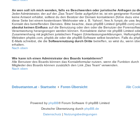
An wen soll ich mich wenden, falls es Beschwerden oder juristische Anfragen zu d
Jeder Administrator, der auf der „Das Team“-Seite aufgeführt ist, ist ein geeigneter Kon
keine Antwort erhältst, solltest du den Besitzer der Domain kontaktieren (führe dazu ein
diese Seite bei einem kostenlosen Webhoster wie z. B. Yahoo!, free.fr, funpic.de usw. l
Kontakt des betreffenden Dienstes. Bitte beachte, dass phpBB Limited (phpBB.com) u
absolut keinen Einfluss
auf die Benutzung oder den oder die Benutzer der Forensoftwa
Verantwortung herangezogen werden können. Kontaktiere daher nie phpBB Limited oder
Zusammenhang mit jeglichen juristischen Fragen (Unterlassungserklärungen, Haftungsfr
Websiten phpbb.com, phpbb.de oder die phpBB-Software selbst beziehen. Falls du php
E-Mails schreibst, die die
Softwarenutzung durch Dritte
betreffen, so wirst du, wenn üb
erhalten.
Nach oben
Wie kann ich einen Administrator des Boards kontaktieren?
Alle Benutzer des Boards können das Kontaktformular nutzen, wenn die Funktion durch di
Mitglieder des Boards können zusätzlich den Link „Das Team“ verwenden.
Nach oben
Debuetanten.at - Startseite
Foren-Übersicht
Alle Coo
Powered by
phpBB
® Forum Software © phpBB Limited
Deutsche Übersetzung durch
phpBB.de
Datenschutz
|
Nutzungsbedingungen