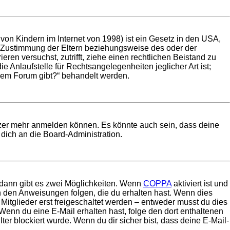
on Kindern im Internet von 1998) ist ein Gesetz in den USA,
e Zustimmung der Eltern beziehungsweise des oder der
eren versuchst, zutrifft, ziehe einen rechtlichen Beistand zu
 Anlaufstelle für Rechtsangelegenheiten jeglicher Art ist;
esem Forum gibt?“ behandelt werden.
utzer mehr anmelden können. Es könnte auch sein, dass deine
dich an die Board-Administration.
 dann gibt es zwei Möglichkeiten. Wenn
COPPA
aktiviert ist und
en den Anweisungen folgen, die du erhalten hast. Wenn dies
 Mitglieder erst freigeschaltet werden – entweder musst du dies
t. Wenn du eine E-Mail erhalten hast, folge den dort enthaltenen
r blockiert wurde. Wenn du dir sicher bist, dass deine E-Mail-