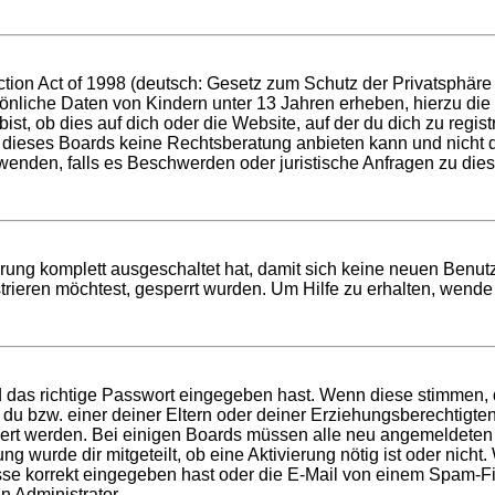
ion Act of 1998 (deutsch: Gesetz zum Schutz der Privatsphäre v
sönliche Daten von Kindern unter 13 Jahren erheben, hierzu di
t, ob dies auf dich oder die Website, auf der du dich zu registri
 dieses Boards keine Rechtsberatung anbieten kann und nicht die
h wenden, falls es Beschwerden oder juristische Anfragen zu di
ierung komplett ausgeschaltet hat, damit sich keine neuen Ben
rieren möchtest, gesperrt wurden. Um Hilfe zu erhalten, wende 
d das richtige Passwort eingegeben hast. Wenn diese stimmen,
t du bzw. einer deiner Eltern oder deiner Erziehungsberechtigt
tiviert werden. Bei einigen Boards müssen alle neu angemeldeten
ung wurde dir mitgeteilt, ob eine Aktivierung nötig ist oder nich
 korrekt eingegeben hast oder die E-Mail von einem Spam-Filte
n Administrator.