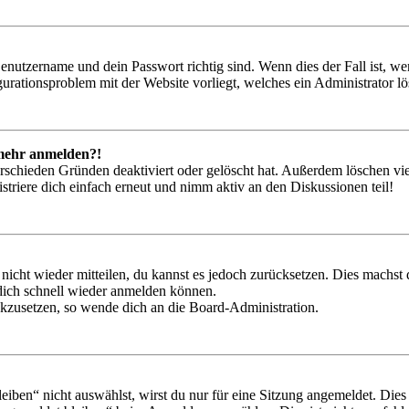
Benutzername und dein Passwort richtig sind. Wenn dies der Fall ist, w
igurationsproblem mit der Website vorliegt, welches ein Administrator l
t mehr anmelden?!
rschieden Gründen deaktiviert oder gelöscht hat. Außerdem löschen vie
triere dich einfach erneut und nimm aktiv an den Diskussionen teil!
 nicht wieder mitteilen, du kannst es jedoch zurücksetzen. Dies machs
 dich schnell wieder anmelden können.
ückzusetzen, so wende dich an die Board-Administration.
en“ nicht auswählst, wirst du nur für eine Sitzung angemeldet. Dies