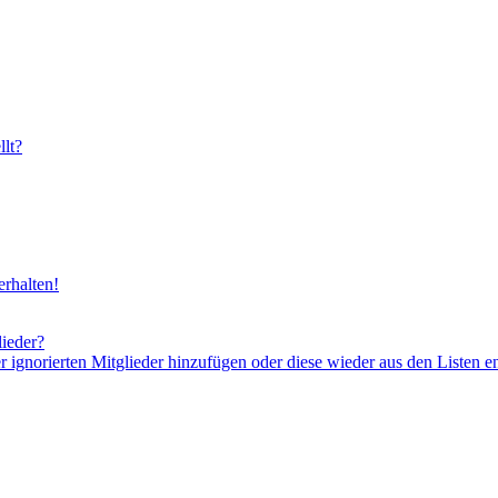
lt?
rhalten!
lieder?
er ignorierten Mitglieder hinzufügen oder diese wieder aus den Listen e