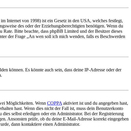
m Internet von 1998) ist ein Gesetz in den USA, welches festlegt,
ungsweise des oder der Erziehungsberechtigten benötigen. Wenn du
nd zu Rate. Bitte beachte, dass phpBB Limited und der Besitzer dieses
 unter der Frage „An wen soll ich mich wenden, falls es Beschwerden
elden können. Es könnte auch sein, dass deine IP-Adresse oder der
n.
 zwei Möglichkeiten. Wenn
COPPA
aktiviert ist und du angegeben hast,
rhalten hast. Wenn dies nicht der Fall ist, muss dein Benutzerkonto
 dies selbst erledigen oder ein Administrator. Bei der Registrierung
ungen. Ansonsten prüfe, ob du deine E-Mail-Adresse korrekt eingegeben
urde, dann kontaktiere einen Administrator.