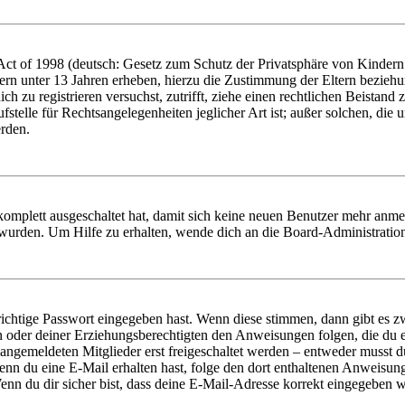
t of 1998 (deutsch: Gesetz zum Schutz der Privatsphäre von Kindern i
ern unter 13 Jahren erheben, hierzu die Zustimmung der Eltern bezieh
dich zu registrieren versuchst, zutrifft, ziehe einen rechtlichen Beista
stelle für Rechtsangelegenheiten jeglicher Art ist; außer solchen, die
erden.
 komplett ausgeschaltet hat, damit sich keine neuen Benutzer mehr anm
 wurden. Um Hilfe zu erhalten, wende dich an die Board-Administratio
richtige Passwort eingegeben hast. Wenn diese stimmen, dann gibt es
ern oder deiner Erziehungsberechtigten den Anweisungen folgen, die du e
 angemeldeten Mitglieder erst freigeschaltet werden – entweder musst du
. Wenn du eine E-Mail erhalten hast, folge den dort enthaltenen Anweis
nn du dir sicher bist, dass deine E-Mail-Adresse korrekt eingegeben w