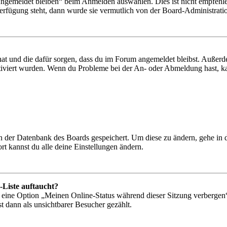
Angemeldet bleiben“ beim Anmelden auswählen. Dies ist nicht empfehle
Verfügung steht, dann wurde sie vermutlich von der Board-Administratio
 hat und die dafür sorgen, dass du im Forum angemeldet bleibst. Außer
tiviert wurden. Wenn du Probleme bei der An- oder Abmeldung hast, ka
 in der Datenbank des Boards gespeichert. Um diese zu ändern, gehe in
t kannst du alle deine Einstellungen ändern.
-Liste auftaucht?
n eine Option „Meinen Online-Status während dieser Sitzung verbergen
t dann als unsichtbarer Besucher gezählt.