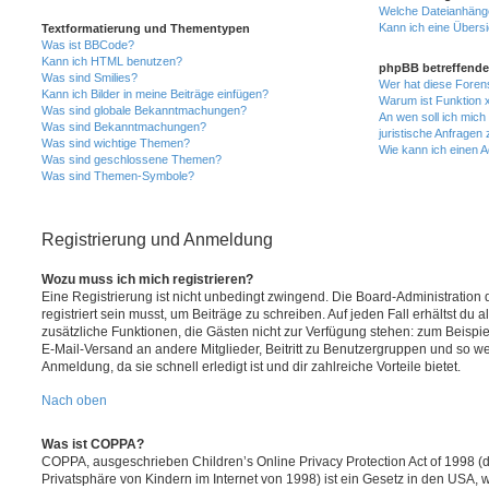
Welche Dateianhänge
Kann ich eine Übersi
Textformatierung und Thementypen
Was ist BBCode?
Kann ich HTML benutzen?
phpBB betreffende
Was sind Smilies?
Wer hat diese Foren
Kann ich Bilder in meine Beiträge einfügen?
Warum ist Funktion x
Was sind globale Bekanntmachungen?
An wen soll ich mic
Was sind Bekanntmachungen?
juristische Anfragen
Was sind wichtige Themen?
Wie kann ich einen A
Was sind geschlossene Themen?
Was sind Themen-Symbole?
Registrierung und Anmeldung
Wozu muss ich mich registrieren?
Eine Registrierung ist nicht unbedingt zwingend. Die Board-Administration
registriert sein musst, um Beiträge zu schreiben. Auf jeden Fall erhältst du als
zusätzliche Funktionen, die Gästen nicht zur Verfügung stehen: zum Beispiel
E-Mail-Versand an andere Mitglieder, Beitritt zu Benutzergruppen und so wei
Anmeldung, da sie schnell erledigt ist und dir zahlreiche Vorteile bietet.
Nach oben
Was ist COPPA?
COPPA, ausgeschrieben Children’s Online Privacy Protection Act of 1998 (
Privatsphäre von Kindern im Internet von 1998) ist ein Gesetz in den USA, w