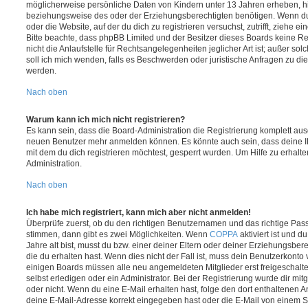
möglicherweise persönliche Daten von Kindern unter 13 Jahren erheben, h
beziehungsweise des oder der Erziehungsberechtigten benötigen. Wenn du di
oder die Website, auf der du dich zu registrieren versuchst, zutrifft, ziehe e
Bitte beachte, dass phpBB Limited und der Besitzer dieses Boards keine 
nicht die Anlaufstelle für Rechtsangelegenheiten jeglicher Art ist; außer so
soll ich mich wenden, falls es Beschwerden oder juristische Anfragen zu d
werden.
Nach oben
Warum kann ich mich nicht registrieren?
Es kann sein, dass die Board-Administration die Registrierung komplett ausg
neuen Benutzer mehr anmelden können. Es könnte auch sein, dass deine 
mit dem du dich registrieren möchtest, gesperrt wurden. Um Hilfe zu erhalt
Administration.
Nach oben
Ich habe mich registriert, kann mich aber nicht anmelden!
Überprüfe zuerst, ob du den richtigen Benutzernamen und das richtige Pa
stimmen, dann gibt es zwei Möglichkeiten. Wenn
COPPA
aktiviert ist und 
Jahre alt bist, musst du bzw. einer deiner Eltern oder deiner Erziehungsbe
die du erhalten hast. Wenn dies nicht der Fall ist, muss dein Benutzerkonto v
einigen Boards müssen alle neu angemeldeten Mitglieder erst freigeschalt
selbst erledigen oder ein Administrator. Bei der Registrierung wurde dir mitget
oder nicht. Wenn du eine E-Mail erhalten hast, folge den dort enthaltenen
deine E-Mail-Adresse korrekt eingegeben hast oder die E-Mail von einem S