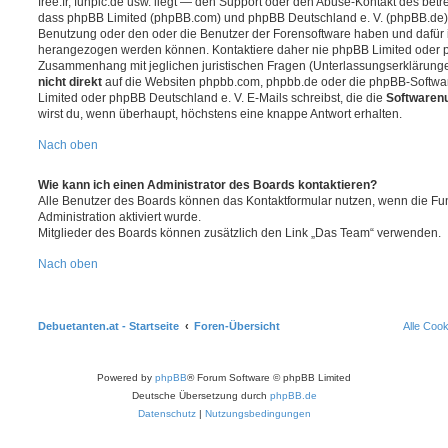
free.fr, funpic.de usw. liegt — den Support oder den Abuse-Kontakt des betr
dass phpBB Limited (phpBB.com) und phpBB Deutschland e. V. (phpBB.de
Benutzung oder den oder die Benutzer der Forensoftware haben und dafür 
herangezogen werden können. Kontaktiere daher nie phpBB Limited oder p
Zusammenhang mit jeglichen juristischen Fragen (Unterlassungserklärunge
nicht direkt
auf die Websiten phpbb.com, phpbb.de oder die phpBB-Softwar
Limited oder phpBB Deutschland e. V. E-Mails schreibst, die die
Softwarenu
wirst du, wenn überhaupt, höchstens eine knappe Antwort erhalten.
Nach oben
Wie kann ich einen Administrator des Boards kontaktieren?
Alle Benutzer des Boards können das Kontaktformular nutzen, wenn die Fun
Administration aktiviert wurde.
Mitglieder des Boards können zusätzlich den Link „Das Team“ verwenden.
Nach oben
Debuetanten.at - Startseite
Foren-Übersicht
Alle Coo
Powered by
phpBB
® Forum Software © phpBB Limited
Deutsche Übersetzung durch
phpBB.de
Datenschutz
|
Nutzungsbedingungen