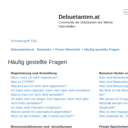
Debuetanten.at
Community der Debütanten des Wiener
Opernballes
Schnellzugriff
FAQ
Debuetanten.at - Startseite
Foren-Übersicht
Häufig gestellte Fragen
Häufig gestellte Fragen
Registrierung und Anmeldung
Benutzer-Stufen u
Wozu muss ich mich registrieren?
Was sind Administra
Was ist COPPA?
Was sind Moderator
Warum kann ich mich nicht registrieren?
Was sind Benutzerg
Ich habe mich registriert, kann mich aber nicht anmelden!
Wo finde ich die Ben
Warum kann ich mich nicht anmelden?
bei?
Ich habe mich vor einiger Zeit registriert, kann mich aber
Wie werde ich Grupp
nicht mehr anmelden?!
Weshalb werden ver
Ich habe mein Passwort vergessen!
dargestellt?
Warum werde ich automatisch abgemeldet?
Was ist eine Hauptg
Wozu ist die Funktion „Alle Cookies löschen“?
Was bedeutet der „Da
Benutzerpräferenzen und -einstellungen
Private Nachrichte