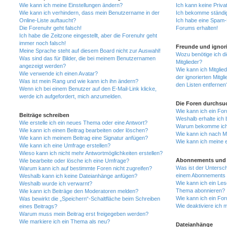
Wie kann ich meine Einstellungen ändern?
Ich kann keine Priva
Wie kann ich verhindern, dass mein Benutzername in der
Ich bekomme ständig
Online-Liste auftaucht?
Ich habe eine Spam-E
Die Forenuhr geht falsch!
Forums erhalten!
Ich habe die Zeitzone eingestellt, aber die Forenuhr geht
immer noch falsch!
Freunde und ignori
Meine Sprache steht auf diesem Board nicht zur Auswahl!
Wozu benötige ich di
Was sind das für Bilder, die bei meinem Benutzernamen
Mitglieder?
angezeigt werden?
Wie kann ich Mitglied
Wie verwende ich einen Avatar?
der ignorierten Mitg
Was ist mein Rang und wie kann ich ihn ändern?
den Listen entfernen
Wenn ich bei einem Benutzer auf den E-Mail-Link klicke,
werde ich aufgefordert, mich anzumelden.
Die Foren durchsu
Wie kann ich ein Fo
Beiträge schreiben
Weshalb erhalte ich 
Wie erstelle ich ein neues Thema oder eine Antwort?
Warum bekomme ich b
Wie kann ich einen Beitrag bearbeiten oder löschen?
Wie kann ich nach M
Wie kann ich meinem Beitrag eine Signatur anfügen?
Wie kann ich meine 
Wie kann ich eine Umfrage erstellen?
Wieso kann ich nicht mehr Antwortmöglichkeiten erstellen?
Abonnements und 
Wie bearbeite oder lösche ich eine Umfrage?
Was ist der Untersc
Warum kann ich auf bestimmte Foren nicht zugreifen?
einem Abonnements 
Weshalb kann ich keine Dateianhänge anfügen?
Wie kann ich ein Les
Weshalb wurde ich verwarnt?
Thema abonnieren?
Wie kann ich Beiträge den Moderatoren melden?
Wie kann ich ein Fo
Was bewirkt die „Speichern“-Schaltfläche beim Schreiben
Wie deaktiviere ich
eines Beitrags?
Warum muss mein Beitrag erst freigegeben werden?
Wie markiere ich ein Thema als neu?
Dateianhänge