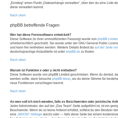
„Einstieg“ einen Punkt „Dateianhänge verwalten“, über den du eine Liste d
diese verwalten kannst.
Nach oben
phpBB betreffende Fragen
Wer hat diese Forensoftware entwickelt?
Diese Software (in ihrer unmodifizierten Fassung) wurde von
phpBB Limite
urheberrechtlich geschützt. Sie wurde unter der GNU General Public License
und kann frei vertrieben werden. Weitere Details findest du
auf der Seite v
deutschsprachige Anlaufstelle ist unter
phpBB.de
zu finden.
Nach oben
Warum ist Funktion x oder y nicht enthalten?
Diese Software wurde von phpBB Limited geschrieben. Wenn du denkst, das
werden sollte, dann besuche
phpBB Ideas
, wo du deine Stimme für beste
neue Funktionen vorschlagen kannst.
Nach oben
An wen soll ich mich wenden, falls es Beschwerden oder juristische An
Jeder Administrator, der auf der „Das Team“-Seite aufgeführt ist, ist ein geei
Beschwerde. Wenn du so keine Antwort erhältst, solltest du den Besitzer de
eine
„WHOIS“-Abfrage
durch) oder — falls diese Seite bei einem kostenlos