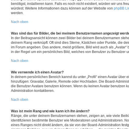
benötigst, installieren kann. Falls es noch nicht existiert, würden wir uns f
würdest. Weitere Informationen dazu können auf der Website von
phpBB Li
werden.
Nach oben
Was sind das für Bilder, die bei meinem Benutzernamen angezeigt werd
In der Beitragsansicht können zwei Bilder bei deinem Benutzernamen stehen.
deinem Rang verknüpft: Oft sind dies Sterne, Kästchen oder Punkte, die de
im Forum angeben. Das andere, meist größere, Bild wird auch als „Avatar“ b
in der Regel um ein persönliches Bild, welches von Benutzer zu Benutzer unt
Nach oben
Wie verwende ich einen Avatar?
In deinem persönlichen Bereich kannst du unter „Profil“ einen Avatar über 
hinzufügen: Gravatar, Galerie, Remote oder Hochladen. Die Board-Adminis
die Benutzer Avatare benutzen können. Wenn du keinen Avatar benutzen kan
Administration kontaktieren.
Nach oben
Was ist mein Rang und wie kann ich ihn ändern?
Ränge, die unter deinem Benutzernamen stehen, zeigen an, wie viele Beiträg
identifizieren bestimmte Benutzer wie Moderatoren und Administratoren. N
eines Ranges nicht direkt ändern, da sie von der Board-Administration festg