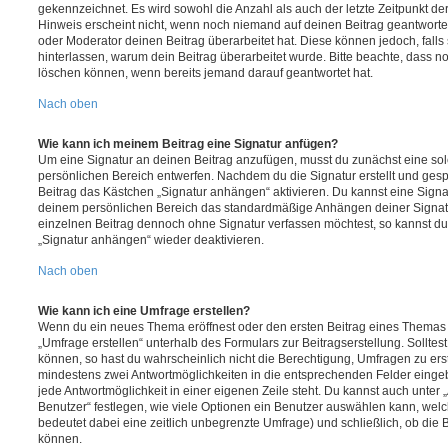
gekennzeichnet. Es wird sowohl die Anzahl als auch der letzte Zeitpunkt d
Hinweis erscheint nicht, wenn noch niemand auf deinen Beitrag geantwortet
oder Moderator deinen Beitrag überarbeitet hat. Diese können jedoch, falls s
hinterlassen, warum dein Beitrag überarbeitet wurde. Bitte beachte, dass n
löschen können, wenn bereits jemand darauf geantwortet hat.
Nach oben
Wie kann ich meinem Beitrag eine Signatur anfügen?
Um eine Signatur an deinen Beitrag anzufügen, musst du zunächst eine sol
persönlichen Bereich entwerfen. Nachdem du die Signatur erstellt und gesp
Beitrag das Kästchen „Signatur anhängen“ aktivieren. Du kannst eine Signa
deinem persönlichen Bereich das standardmäßige Anhängen deiner Signatu
einzelnen Beitrag dennoch ohne Signatur verfassen möchtest, so kannst du 
„Signatur anhängen“ wieder deaktivieren.
Nach oben
Wie kann ich eine Umfrage erstellen?
Wenn du ein neues Thema eröffnest oder den ersten Beitrag eines Themas be
„Umfrage erstellen“ unterhalb des Formulars zur Beitragserstellung. Solltes
können, so hast du wahrscheinlich nicht die Berechtigung, Umfragen zu erste
mindestens zwei Antwortmöglichkeiten in die entsprechenden Felder eingeb
jede Antwortmöglichkeit in einer eigenen Zeile steht. Du kannst auch unter
Benutzer“ festlegen, wie viele Optionen ein Benutzer auswählen kann, welche
bedeutet dabei eine zeitlich unbegrenzte Umfrage) und schließlich, ob die
können.