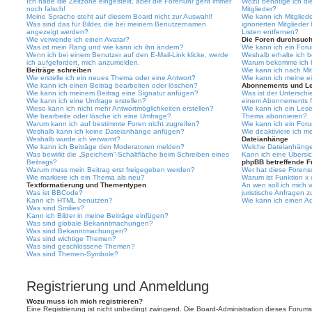
Ich habe die Zeitzone eingestellt, aber die Forenuhr geht immer
Wozu benötige ich die
noch falsch!
Mitglieder?
Meine Sprache steht auf diesem Board nicht zur Auswahl!
Wie kann ich Mitgliede
Was sind das für Bilder, die bei meinem Benutzernamen
ignorierten Mitgliede
angezeigt werden?
Listen entfernen?
Wie verwende ich einen Avatar?
Die Foren durchsuc
Was ist mein Rang und wie kann ich ihn ändern?
Wie kann ich ein For
Wenn ich bei einem Benutzer auf den E-Mail-Link klicke, werde
Weshalb erhalte ich 
ich aufgefordert, mich anzumelden.
Warum bekomme ich be
Beiträge schreiben
Wie kann ich nach Mi
Wie erstelle ich ein neues Thema oder eine Antwort?
Wie kann ich meine e
Wie kann ich einen Beitrag bearbeiten oder löschen?
Abonnements und L
Wie kann ich meinem Beitrag eine Signatur anfügen?
Was ist der Untersch
Wie kann ich eine Umfrage erstellen?
einem Abonnements f
Wieso kann ich nicht mehr Antwortmöglichkeiten erstellen?
Wie kann ich ein Les
Wie bearbeite oder lösche ich eine Umfrage?
Thema abonnieren?
Warum kann ich auf bestimmte Foren nicht zugreifen?
Wie kann ich ein For
Weshalb kann ich keine Dateianhänge anfügen?
Wie deaktiviere ich 
Weshalb wurde ich verwarnt?
Dateianhänge
Wie kann ich Beiträge den Moderatoren melden?
Welche Dateianhänge 
Was bewirkt die „Speichern“-Schaltfläche beim Schreiben eines
Kann ich eine Übersic
Beitrags?
phpBB betreffende F
Warum muss mein Beitrag erst freigegeben werden?
Wer hat diese Forenso
Wie markiere ich ein Thema als neu?
Warum ist Funktion x 
Textformatierung und Thementypen
An wen soll ich mich
Was ist BBCode?
juristische Anfragen 
Kann ich HTML benutzen?
Wie kann ich einen Ad
Was sind Smilies?
Kann ich Bilder in meine Beiträge einfügen?
Was sind globale Bekanntmachungen?
Was sind Bekanntmachungen?
Was sind wichtige Themen?
Was sind geschlossene Themen?
Was sind Themen-Symbole?
Registrierung und Anmeldung
Wozu muss ich mich registrieren?
Eine Registrierung ist nicht unbedingt zwingend. Die Board-Administration dieses Forums 