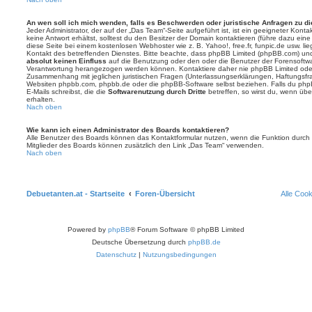
An wen soll ich mich wenden, falls es Beschwerden oder juristische Anfragen zu d
Jeder Administrator, der auf der „Das Team“-Seite aufgeführt ist, ist ein geeigneter Kon
keine Antwort erhältst, solltest du den Besitzer der Domain kontaktieren (führe dazu ein
diese Seite bei einem kostenlosen Webhoster wie z. B. Yahoo!, free.fr, funpic.de usw. l
Kontakt des betreffenden Dienstes. Bitte beachte, dass phpBB Limited (phpBB.com) u
absolut keinen Einfluss
auf die Benutzung oder den oder die Benutzer der Forensoftwa
Verantwortung herangezogen werden können. Kontaktiere daher nie phpBB Limited oder
Zusammenhang mit jeglichen juristischen Fragen (Unterlassungserklärungen, Haftungsfr
Websiten phpbb.com, phpbb.de oder die phpBB-Software selbst beziehen. Falls du php
E-Mails schreibst, die die
Softwarenutzung durch Dritte
betreffen, so wirst du, wenn üb
erhalten.
Nach oben
Wie kann ich einen Administrator des Boards kontaktieren?
Alle Benutzer des Boards können das Kontaktformular nutzen, wenn die Funktion durch di
Mitglieder des Boards können zusätzlich den Link „Das Team“ verwenden.
Nach oben
Debuetanten.at - Startseite
Foren-Übersicht
Alle Coo
Powered by
phpBB
® Forum Software © phpBB Limited
Deutsche Übersetzung durch
phpBB.de
Datenschutz
|
Nutzungsbedingungen