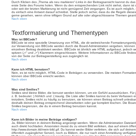
Durch Klicken des „Thema als neu markieren“-Links in der Beitragsansicht kannst du d
erste Seite des Forums holen. Wenn du den entsprechenden Link nicht siehst, dann ist d
oder seit der letzten Markierung ist nicht genügend Zeit vergangen. Es ist auch möglic
du einfach eine Antwort darauf schreibst. Stelle jedoch sicher, dass du die Regeln diese
gerne gesehen, wenn ohne triftigen Grund auf alte oder abgeschlossene Themen geantw
Nach oben
Textformatierung und Thementypen
Was ist BBCode?
BBCode ist eine spezielle Umsetzung von HTML, die dir weitreichende Formatierungsmögli
zur Verwendung von BBCode werden durch die Board-Administration vergeben, können j
einzelnen Beitrag deaktiviert werden. BBCode ist ähnlich wie HTML aufgebaut, jedoch wer
spitzen („<“ und „>“) Klammern eingeschlossen. Weitere Informationen zu BBCode findest d
von der Seite zur Beitragserstellung aus zugänglich ist.
Nach oben
Kann ich HTML benutzen?
Nein, es ist nicht möglich, HTML-Code in Beiträgen zu verwenden. Die meisten Formatier
können über BBCode erreicht werden.
Nach oben
Was sind Smilies?
Smilies sind kleine Bilder, die benutzt werden können, um ein Gefühl auszudrücken. Für 
z. B. bedeutet :) fröhlich und :( traurig. Die Liste aller Smilies kannst du beim Verfassen
trotzdem, Smilies nicht zu häufig zu benutzen, sie können einen Beitrag schnell unles
deshalb deinen Beitrag entsprechend überarbeiten oder gar komplett löschen. Die Board
Smilies begrenzen, die du in einem Beitrag benutzen kannst.
Nach oben
Kann ich Bilder in meine Beiträge einfügen?
Ja, Bilder können in deinem Beitrag angezeigt werden. Wenn die Administration Dateian
auch direkt hochladen. Ansonsten musst du zu einem Bild verlinken, das auf einem öffentl
http://www.domain.tld/mein-bild.gif. Du kannst weder Bilder verlinken, die sich auf deine
öffentlich zugänglicher Server), noch zu Bildern, die nur nach einer Anmeldung verfügbar