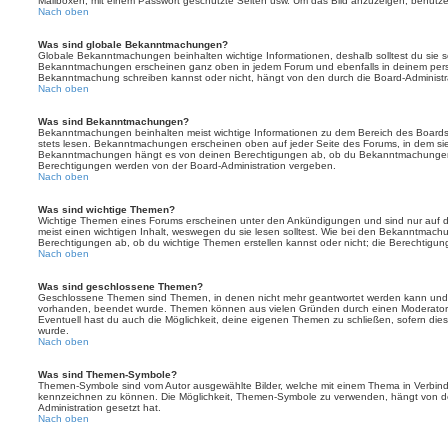
Mailboxen, mit einem Passwort geschützte Seiten usw. Um das Bild anzuzeigen, benutz
Nach oben
Was sind globale Bekanntmachungen?
Globale Bekanntmachungen beinhalten wichtige Informationen, deshalb solltest du sie s
Bekanntmachungen erscheinen ganz oben in jedem Forum und ebenfalls in deinem persö
Bekanntmachung schreiben kannst oder nicht, hängt von den durch die Board-Administ
Nach oben
Was sind Bekanntmachungen?
Bekanntmachungen beinhalten meist wichtige Informationen zu dem Bereich des Boards, i
stets lesen. Bekanntmachungen erscheinen oben auf jeder Seite des Forums, in dem sie 
Bekanntmachungen hängt es von deinen Berechtigungen ab, ob du Bekanntmachungen er
Berechtigungen werden von der Board-Administration vergeben.
Nach oben
Was sind wichtige Themen?
Wichtige Themen eines Forums erscheinen unter den Ankündigungen und sind nur auf d
meist einen wichtigen Inhalt, weswegen du sie lesen solltest. Wie bei den Bekanntmac
Berechtigungen ab, ob du wichtige Themen erstellen kannst oder nicht; die Berechtigunge
Nach oben
Was sind geschlossene Themen?
Geschlossene Themen sind Themen, in denen nicht mehr geantwortet werden kann und b
vorhanden, beendet wurde. Themen können aus vielen Gründen durch einen Moderator o
Eventuell hast du auch die Möglichkeit, deine eigenen Themen zu schließen, sofern dies
wurde.
Nach oben
Was sind Themen-Symbole?
Themen-Symbole sind vom Autor ausgewählte Bilder, welche mit einem Thema in Verbin
kennzeichnen zu können. Die Möglichkeit, Themen-Symbole zu verwenden, hängt von de
Administration gesetzt hat.
Nach oben