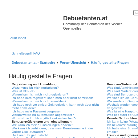
Debuetanten.at
Community der Debütanten des Wiener
Opernballes
Zum Inhalt
Schnellzugriff
FAQ
Debuetanten.at - Startseite
Foren-Übersicht
Häufig gestellte Fragen
Häufig gestellte Fragen
Registrierung und Anmeldung
Benutzer-Stufen und
Wozu muss ich mich registrieren?
Was sind Administrat
Was ist COPPA?
Was sind Moderatore
Warum kann ich mich nicht registrieren?
Was sind Benutzergr
Ich habe mich registriert, kann mich aber nicht anmelden!
Wo finde ich die Benu
Warum kann ich mich nicht anmelden?
Wie werde ich Gruppe
Ich habe mich vor einiger Zeit registriert, kann mich aber nicht
Weshalb werden vers
mehr anmelden?!
dargestellt?
Ich habe mein Passwort vergessen!
Was ist eine Hauptgr
Warum werde ich automatisch abgemeldet?
Was bedeutet der „Das
Wozu ist die Funktion „Alle Cookies löschen“?
Private Nachrichten
Benutzerpräferenzen und -einstellungen
Ich kann keine Privat
Wie kann ich meine Einstellungen ändern?
Ich bekomme ständig 
Wie kann ich verhindern, dass mein Benutzername in der
Ich habe eine Spam-E
Online-Liste auftaucht?
erhalten!
Die Forenuhr geht falsch!
Freunde und ignorier