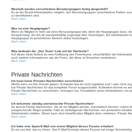
Weshalb werden verschiedene Benutzergruppen farbig dargestellt?
Es ist der Board-Administration möglich, den Benutzergruppen verschiedene Farben zuzut
zu identifizieren sind.
Nach oben
Was ist eine Hauptgruppe?
Wenn du Mitglied in mehr als einer Benutzergruppe bist, dient die Hauptgruppe dazu, 
Gruppenrang, der bei dir standardmäßig angezeigt wird, festzulegen. Ein Administrator 
Hauptgruppe im persönlichen Bereich selbst festzulegen.
Nach oben
Was bedeutet der „Das Team“-Link auf der Startseite?
Auf dieser Seite findest du eine Auflistung des Forenteams, einschließlich der Administra
auch weitere Informationen wie die Foren, die diese im Einzelnen moderieren.
Nach oben
Private Nachrichten
Ich kann keine Privaten Nachrichten verschicken!
Hierfür kann es drei Gründe geben: Entweder bist du nicht registriert und / oder nicht a
hat Private Nachrichten für das komplette Forum ausgeschaltet. Außerdem könnte es sein
Private Nachrichten zu verschicken, entzogen hat. Kontaktiere einen Administrator, um we
Nach oben
Ich bekomme ständig unerwünschte Private Nachrichten!
Du kannst Private Nachrichten, die dir ein Mitglied sendet, automatisch löschen, indem 
entsprechende Regel erstellst. Falls du belästigende Nachrichten von jemandem erhälts
Administrator melden. Dieser kann dem betreffenden Mitglied dann verbieten, Private N
Nach oben
Ich habe eine Spam-E-Mail von einem Mitglied dieses Forums erhalten!
Es tut uns leid, das zu hören. Das E-Mail-Formular dieses Forums hat einige Sicherheits