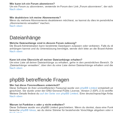
Wie kann ich ein Forum abonnieren?
Um ein Forum zu abonnieren, verwende im Forum den Link „Forum abonnieren“, der sich 
Nach oben
Wie deaktiviere ich meine Abonnements?
Wenn du mehrere Abonnements deaktivieren möchtest, so kannst du dies im persönlichen
„Abonnements verwalten“ machen.
Nach oben
Dateianhänge
Welche Dateianhänge sind in diesem Forum zulässig?
Die Board-Administration kann bestimmte Dateitypen zulassen oder verbieten. Falls du dir
anhängen kannst und du Unterstützung benötigst, wende dich bitte an die Board-Adminis
Nach oben
Kann ich eine Übersicht all meiner Dateianhänge erhalten?
Um eine Liste all deiner Dateianhänge zu erhalten, gehe in den persönlichen Bereich. Dor
„Dateianhänge verwalten“, über den du eine Liste deiner Dateianhänge erhalten und die
Nach oben
phpBB betreffende Fragen
Wer hat diese Forensoftware entwickelt?
Diese Software (in ihrer unmodifizierten Fassung) wurde von
phpBB Limited
entwickelt und
geschützt. Sie wurde unter der GNU General Public License, Version 2 (GPL-2.0) veröffen
Weitere Details findest du
auf der Seite von phpBB Limited
. Eine deutschsprachige Anlauf
Nach oben
Warum ist Funktion x oder y nicht enthalten?
Diese Software wurde von phpBB Limited geschrieben. Wenn du denkst, dass eine Funkt
besuche
phpBB Ideas
, wo du deine Stimme für bestehende Vorschläge abgeben oder n
Nach oben