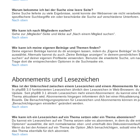
Warum bekomme ich bei der Suche eine leere Seite?
Deine Suche lieferte zu viele Ergebnisse, somit konnte der Webserver sie nicht verarbei
spezifischere Suchbegriffe ein oder beschränke die Suche auf verschiedene Unterforen.
Nach oben
Wie kann ich nach Mitgliedern suchen?
Gehe zur „Mitglieder“-Seite und klicke auf „Nach einem Mitglied suchen“.
Nach oben
Wie kann ich meine eigenen Beiträge und Themen finden?
Deine eigenen Beiträge kannst du dir anzeigen lassen, indem du „Eigene Beiträge“ im Sc
auswählst. Alternativ kannst du auch „Deine Beiträge anzeigen“ in deinem persönlichen 
suchen“ auf deiner eigenen Profilseite verwenden. Benutze die erweiterte Suche, um na
Trage dort die entsprechenden Optionen in die Suchmaske ein.
Nach oben
Abonnements und Lesezeichen
Was ist der Unterschied zwischen einem Lesezeichen und einem Abonnements für
In phpBB 3.0 funktionierten Lesezeichen ähnlich den Lesezeichen in Web-Browsern: du
Update. Seit phpBB 3.1 ähneln Lesezeichen mehr einem Abonnement: du kannst eine Be
Thema aktualisiert wird. Abonnements hingegen informieren dich bei einer Aktualisieru
Boards. Die Benachrichtigungsoptionen für Lesezeichen und Abonnements können im pe
„Benachrichtigungen einstellen“ geändert werden.
Nach oben
Wie kann ich ein Lesezeichen auf ein Thema setzen oder ein Thema abonnieren?
Du kannst ein Lesezeichen auf ein Thema setzen oder es abonnieren, in dem du die e
Optionen“ auswählst, die sich normalerweise ober- und unterhalb des Diskussionsverlau
Wenn du bei der Antwort auf ein Thema die Option „Mich benachrichtigen, sobald eine Ant
das Thema ebenfalls für dich abonniert.
Nach oben