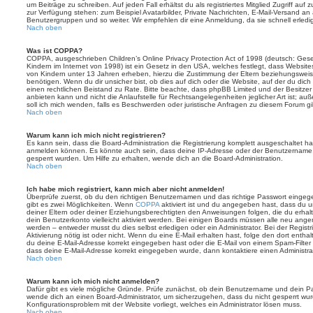
um Beiträge zu schreiben. Auf jeden Fall erhältst du als registriertes Mitglied Zugriff auf
zur Verfügung stehen: zum Beispiel Avatarbilder, Private Nachrichten, E-Mail-Versand an an
Benutzergruppen und so weiter. Wir empfehlen dir eine Anmeldung, da sie schnell erledigt i
Nach oben
Was ist COPPA?
COPPA, ausgeschrieben Children’s Online Privacy Protection Act of 1998 (deutsch: Ges
Kindern im Internet von 1998) ist ein Gesetz in den USA, welches festlegt, dass Website
von Kindern unter 13 Jahren erheben, hierzu die Zustimmung der Eltern beziehungswei
benötigen. Wenn du dir unsicher bist, ob dies auf dich oder die Website, auf der du dich zu
einen rechtlichen Beistand zu Rate. Bitte beachte, dass phpBB Limited und der Besitze
anbieten kann und nicht die Anlaufstelle für Rechtsangelegenheiten jeglicher Art ist; au
soll ich mich wenden, falls es Beschwerden oder juristische Anfragen zu diesem Forum g
Nach oben
Warum kann ich mich nicht registrieren?
Es kann sein, dass die Board-Administration die Registrierung komplett ausgeschaltet h
anmelden können. Es könnte auch sein, dass deine IP-Adresse oder der Benutzername, m
gesperrt wurden. Um Hilfe zu erhalten, wende dich an die Board-Administration.
Nach oben
Ich habe mich registriert, kann mich aber nicht anmelden!
Überprüfe zuerst, ob du den richtigen Benutzernamen und das richtige Passwort einge
gibt es zwei Möglichkeiten. Wenn
COPPA
aktiviert ist und du angegeben hast, dass du un
deiner Eltern oder deiner Erziehungsberechtigten den Anweisungen folgen, die du erhalte
dein Benutzerkonto vielleicht aktiviert werden. Bei einigen Boards müssen alle neu angem
werden – entweder musst du dies selbst erledigen oder ein Administrator. Bei der Registri
Aktivierung nötig ist oder nicht. Wenn du eine E-Mail erhalten hast, folge den dort ent
du deine E-Mail-Adresse korrekt eingegeben hast oder die E-Mail von einem Spam-Filter b
dass deine E-Mail-Adresse korrekt eingegeben wurde, dann kontaktiere einen Administrat
Nach oben
Warum kann ich mich nicht anmelden?
Dafür gibt es viele mögliche Gründe. Prüfe zunächst, ob dein Benutzername und dein Pass
wende dich an einen Board-Administrator, um sicherzugehen, dass du nicht gesperrt wurde
Konfigurationsproblem mit der Website vorliegt, welches ein Administrator lösen muss.
Nach oben