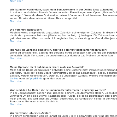
Nach oben
Wie kann ich verhindern, dass mein Benutzername in der Online-Liste auftaucht?
In deinem persönlichen Bereich findest du in den Einstellungen eine Option „Meinen On
verbergen“. Wenn du diese Option einschaltest, können nur Administratoren, Moderatore
sehen. Du wirst dann als unsichtbarer Besucher gezählt.
Nach oben
Die Forenuhr geht falsch!
Möglicherweise entspricht die angezeigte Zeit nicht deiner eigenen Zeitzone. In diesem Fa
die für dich passende Zeitzone (Mitteleuropäische Zeit, ...) festlegen. Die Zeitzone kann
geändert werden. Wenn du noch nicht registriert bist, ist dies ein guter Grund, dies jetzt 
Nach oben
Ich habe die Zeitzone eingestellt, aber die Forenuhr geht immer noch falsch!
Wenn du dir sicher bist, dass du die Zeitzone richtig eingestellt hast und die Zeit trotzde
vermutlich falsch. Kontaktiere einen Administrator, damit er das Problem beheben kann.
Nach oben
Meine Sprache steht auf diesem Board nicht zur Auswahl!
Meist hat die Board-Administration entweder deine Sprache nicht installiert oder nieman
übersetzt. Frage ggf. einen Board-Administrator, ob er das Sprachpaket, das du benötigst,
existiert, würden wir uns freuen, wenn du es übersetzen würdest. Weitere Informatione
Limited
oder auf
phpBB.de
gefunden werden.
Nach oben
Was sind das für Bilder, die bei meinem Benutzernamen angezeigt werden?
In der Beitragsansicht können zwei Bilder bei deinem Benutzernamen stehen. Eines diese
verknüpft: Oft sind dies Sterne, Kästchen oder Punkte, die deine Beitragszahl oder de
meist größere, Bild wird auch als „Avatar“ bezeichnet. Es handelt sich hierbei in der Reg
Benutzer zu Benutzer unterschiedlich ist.
Nach oben
Wie verwende ich einen Avatar?
In deinem persönlichen Bereich kannst du unter „Profil“ einen Avatar über eine der folg