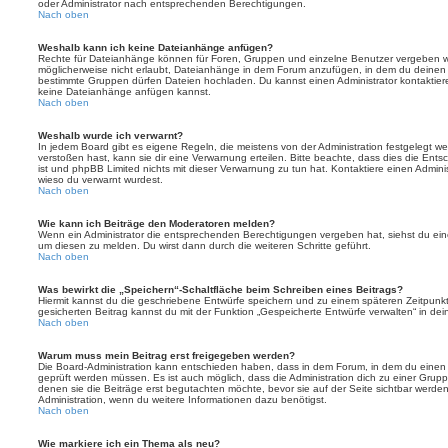
oder Administrator nach entsprechenden Berechtigungen.
Nach oben
Weshalb kann ich keine Dateianhänge anfügen?
Rechte für Dateianhänge können für Foren, Gruppen und einzelne Benutzer vergeben we
möglicherweise nicht erlaubt, Dateianhänge in dem Forum anzufügen, in dem du deinen 
bestimmte Gruppen dürfen Dateien hochladen. Du kannst einen Administrator kontaktieren, 
keine Dateianhänge anfügen kannst.
Nach oben
Weshalb wurde ich verwarnt?
In jedem Board gibt es eigene Regeln, die meistens von der Administration festgelegt 
verstoßen hast, kann sie dir eine Verwarnung erteilen. Bitte beachte, dass dies die Ent
ist und phpBB Limited nichts mit dieser Verwarnung zu tun hat. Kontaktiere einen Administr
wieso du verwarnt wurdest.
Nach oben
Wie kann ich Beiträge den Moderatoren melden?
Wenn ein Administrator die entsprechenden Berechtigungen vergeben hat, siehst du eine
um diesen zu melden. Du wirst dann durch die weiteren Schritte geführt.
Nach oben
Was bewirkt die „Speichern“-Schaltfläche beim Schreiben eines Beitrags?
Hiermit kannst du die geschriebene Entwürfe speichern und zu einem späteren Zeitpunk
gesicherten Beitrag kannst du mit der Funktion „Gespeicherte Entwürfe verwalten“ in de
Nach oben
Warum muss mein Beitrag erst freigegeben werden?
Die Board-Administration kann entschieden haben, dass in dem Forum, in dem du einen Bei
geprüft werden müssen. Es ist auch möglich, dass die Administration dich zu einer Grup
denen sie die Beiträge erst begutachten möchte, bevor sie auf der Seite sichtbar werden.
Administration, wenn du weitere Informationen dazu benötigst.
Nach oben
Wie markiere ich ein Thema als neu?