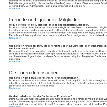
Nachrichten senden, identifizieren sollen. Du solltest einem Administrator die komplette 
Dabei ist es ganz wichtig, die Kopfzeilen (Headers) mitzuschicken. Diese enthalten Detai
verschickt hat. Der Administrator kann dann entsprechend reagieren.
Nach oben
Freunde und ignorierte Mitglieder
Wozu benötige ich die Listen der Freunde und ignorierten Mitglieder?
Du kannst diese Listen benutzen, um andere Mitglieder des Boards zu verwalten. Mitglied
hinzufügst, werden in deinem persönlichen Bereich für den schnellen Zugriff aufgelistet.
kannst ihnen schnell eine Private Nachricht senden. Abhängig von dem Style, den du v
Freunde auch hervorgehoben sein. Wenn du einen Benutzer ignorierst, dann siehst du s
Nach oben
Wie kann ich Mitglieder zur Liste der Freunde oder zur Liste der ignorierten Mitglie
den Listen entfernen?
Du kannst Benutzer auf zwei Arten auf diese Listen setzen: In jedem Benutzerprofil sieh
zur Liste der Freunde und einen zum Ignorieren des Benutzers. Außerdem kannst du im p
den Listen hinzufügen, indem du deren Benutzernamen eingibst. An gleicher Stelle kann
entfernen.
Nach oben
Die Foren durchsuchen
Wie kann ich ein Forum oder mehrere Foren durchsuchen?
Du kannst die Foren durchsuchen, indem du einen Suchbegriff in die Suchbox eingibst, d
oder Themenansicht findest. Erweiterte Suchmöglichkeiten erhältst du, indem du den „Erw
jeder Seite des Forums aus verfügbar ist.
Nach oben
Weshalb erhalte ich bei der Suche keine Ergebnisse?
Deine Suche war möglicherweise zu allgemein gehalten und enthielt zu viele gängige Wör
werden. Stelle eine spezifischere Anfrage und benutze die Optionen, die dir die erweiter
auch möglich, dass dein(e) Suchbegriff(e) hier nirgends im Forum verwendet wurden. Prüf
Nach oben