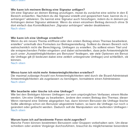
Nach oben
Wie kann ich meinem Beitrag eine Signatur anfügen?
Um eine Signatur an deinen Beitrag anzufügen, musst du zunächst eine solche in den E
Bereich entwerfen. Nachdem du die Signatur erstellt und gespeichert hast, kannst du in
anhängen“ aktivieren. Du kannst eine Signatur auch hinzufügen, indem du in deinem p
Anhängen deiner Signatur aktivierst. Wenn du einen einzelnen Beitrag dennoch ohne Si
dort einfach das Kontrollkästchen „Signatur anhängen“ wieder deaktivieren.
Nach oben
Wie kann ich eine Umfrage erstellen?
Wenn du ein neues Thema eröffnest oder den ersten Beitrag eines Themas bearbeitest, 
erstellen“ unterhalb des Formulars zur Beitragserstellung. Solltest du diesen Bereich ni
wahrscheinlich nicht die Berechtigung, Umfragen zu erstellen. Du solltest einen Titel un
die entsprechenden Felder eingeben und dabei sicherstellen, dass jede Antwortmöglichkei
auch unter „Auswahlmöglichkeiten pro Benutzer“ festlegen, wie viele Optionen ein Benutz
die Umfrage gilt (0 bedeutet dabei eine zeitlich unbegrenzte Umfrage) und schließlich, 
können.
Nach oben
Wieso kann ich nicht mehr Antwortmöglichkeiten erstellen?
Die maximal zulässige Anzahl von Antwortmöglichkeiten wird durch die Board-Administrat
Antwortmöglichkeiten als zugelassen zu benötigen, kontaktiere einen Administrator.
Nach oben
Wie bearbeite oder lösche ich eine Umfrage?
Wie bei den Beiträgen können Umfragen nur vom ursprünglichen Verfasser, einem Modera
werden. Um eine Umfrage zu bearbeiten, ändere den ersten Beitrag des Themas; dieser i
Wenn niemand eine Stimme abgegeben hat, dann können Benutzer die Umfrage löschen
Sollte allerdings schon ein Benutzer abgestimmt haben, so kann die Umfrage nur noch 
geändert oder gelöscht werden. Dadurch soll die Manipulation von laufenden Umfragen 
Nach oben
Warum kann ich auf bestimmte Foren nicht zugreifen?
Manche Foren können bestimmten Benutzern oder Gruppen vorbehalten sein. Um diese e
schreiben oder andere Vorgänge durchzuführen, brauchst du möglicherweise besondere