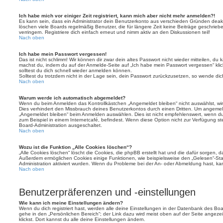
Ich habe mich vor einiger Zeit registriert, kann mich aber nicht mehr anmelden?!
Es kann sein, dass ein Administrator dein Benutzerkonto aus verschieden Gründen deakt
löschen viele Boards regelmäßig Benutzer, die für längere Zeit keine Beiträge geschri
verringern. Registriere dich einfach erneut und nimm aktiv an den Diskussionen teil!
Nach oben
Ich habe mein Passwort vergessen!
Das ist nicht schlimm! Wir können dir zwar dein altes Passwort nicht wieder mitteilen, du
machst du, indem du auf der Anmelde-Seite auf „Ich habe mein Passwort vergessen“ kli
solltest du dich schnell wieder anmelden können.
Solltest du trotzdem nicht in der Lage sein, dein Passwort zurückzusetzen, so wende dic
Nach oben
Warum werde ich automatisch abgemeldet?
Wenn du beim Anmelden das Kontrollkästchen „Angemeldet bleiben“ nicht auswählst, wirs
Dies verhindert den Missbrauch deines Benutzerkontos durch einen Dritten. Um angemel
„Angemeldet bleiben“ beim Anmelden auswählen. Dies ist nicht empfehlenswert, wenn du
zum Beispiel in einem Internetcafé, befindest. Wenn diese Option nicht zur Verfügung st
Board-Administration ausgeschaltet.
Nach oben
Wozu ist die Funktion „Alle Cookies löschen“?
„Alle Cookies löschen“ löscht die Cookies, die phpBB erstellt hat und die dafür sorgen, 
Außerdem ermöglichen Cookies einige Funktionen, wie beispielsweise den „Gelesen“-Stat
Administration aktiviert wurden. Wenn du Probleme bei der An- oder Abmeldung hast, ka
Nach oben
Benutzerpräferenzen und -einstellungen
Wie kann ich meine Einstellungen ändern?
Wenn du dich registriert hast, werden alle deine Einstellungen in der Datenbank des Bo
gehe in den „Persönlichen Bereich“; der Link dazu wird meist oben auf der Seite ange
klickst. Dort kannst du alle deine Einstellungen ändern.