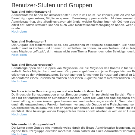
Benutzer-Stufen und Gruppen
Was sind Administratoren?
Administratoren haben die umfassendsten Rechte im Forum. Sie können jede Art von Akt
Berechtigungen setzen, Mitglieder sperren, Benutzergruppen erstellen, Moderationsrech
Administrator hat, sind allerdings davon abhängig, welche Rechte ihnen ein Gründer des
erteilt hat. Administratoren können auch volle Moderationsberechtigungen haben, wenn 
wurde.
Nach oben
Was sind Moderatoren?
Die Aufgabe der Moderatoren ist es, das Geschehen im Forum zu beobachten. Sie haben
ändern und zu löschen und Themen zu schließen, zu öffnen, zu verschieben und zu teil
dass Mitglieder „offtopic“, d. h. etwas nicht zum Thema Passendes, oder Beleidigendes 
Nach oben
Was sind Benutzergruppen?
Benutzergruppen sind Gruppen von Mitgliedern, die die Mitglieder des Boards in für die 
aufteilt. Jedes Mitglied kann mehreren Gruppen angehören und jeder Gruppe können Be
erleichtert es den Administratoren, Berechtigungen für mehrere Benutzer auf einmal zu 
Moderatoren eines Bereichs zu machen oder ihnen Zugriff zu einem nichtöffentlichen F
Nach oben
Wo finde ich die Benutzergruppen und wie trete ich ihnen bei?
Du findest die Benutzergruppen unter „Benutzergruppen“ im persönlichen Bereich. Wenn 
dies mit der entsprechenden Schaltfläche machen. Nicht alle Gruppen sind allgemein offe
Freischaltung, andere können geschlossen sein und weitere sogar versteckt. Wenn die Gr
durch die entsprechende Funktion beitreten; verlangt die Gruppe eine Freischaltung, so 
Gruppenleiter muss daraufhin deinen Antrag annehmen. Er könnte fragen, warum du i
möchtest. Bitte belästige keinen Gruppenleiter, wenn er dich ablehnt, er wird einen Gru
Nach oben
Wie werde ich Gruppenleiter?
Der Leiter einer Gruppe wird normalerweise durch die Board-Administration festgelegt, w
eigene Benutzergruppe erstellen möchtest, dann solltest du einen Administrator kontakti
Nach oben