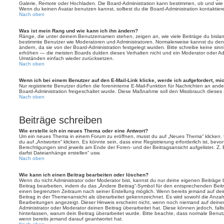
Galerie, Remote oder Hochladen. Die Board-Administration kann bestimmen, ob und wie
Wenn du keinen Avatar benutzen kannst, solltest du die Board-Administration kontaktier
Nach oben
Was ist mein Rang und wie kann ich ihn ändern?
Ränge, die unter deinem Benutzernamen stehen, zeigen an, wie viele Beiträge du bislang e
bestimmte Benutzer wie Moderatoren und Administratoren. Normalerweise kannst du den 
ändern, da sie von der Board-Administration festgelegt wurden. Bitte schreibe keine si
erhöhen — die meisten Boards dulden dieses Verhalten nicht und ein Moderator oder Adm
Umständen einfach wieder zurücksetzen.
Nach oben
Wenn ich bei einem Benutzer auf den E-Mail-Link klicke, werde ich aufgefordert, m
Nur registrierte Benutzer dürfen die foreninterne E-Mail-Funktion für Nachrichten an ande
Board-Administration freigeschaltet wurde. Diese Maßnahme soll den Missbrauch dieses
Nach oben
Beiträge schreiben
Wie erstelle ich ein neues Thema oder eine Antwort?
Um ein neues Thema in einem Forum zu eröffnen, musst du auf „Neues Thema“ klicken. 
du auf „Antworten“ klicken. Es könnte sein, dass eine Registrierung erforderlich ist, bev
Berechtigungen sind jeweils am Ende der Foren- und der Beitragsansicht aufgelistet. Z. 
darfst Dateianhänge erstellen“ usw.
Nach oben
Wie kann ich einen Beitrag bearbeiten oder löschen?
Wenn du nicht Administrator oder Moderator bist, kannst du nur deine eigenen Beiträge
Beitrag bearbeiten, indem du das „Ändere Beitrag“-Symbol für den entsprechenden Beitrag 
einen begrenzten Zeitraum nach seiner Erstellung möglich. Wenn bereits jemand auf dein
Beitrag in der Themenansicht als überarbeitet gekennzeichnet. Es wird sowohl die Anzahl
Bearbeitungen angezeigt. Dieser Hinweis erscheint nicht, wenn noch niemand auf deine
Administrator oder Moderator deinen Beitrag überarbeitet hat. Diese können jedoch, falls 
hinterlassen, warum dein Beitrag überarbeitet wurde. Bitte beachte, dass normale Benut
wenn bereits jemand darauf geantwortet hat.