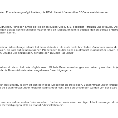
eisten Formatierungsmöglichkeiten, die HTML bietet, können über BBCode erreicht werden.
drücken. Für jeden Smilie gibt es einen kurzen Code, z. B. bedeutet :) fröhlich und :( traurig. Di
n einen Beitrag schnell unlesbar machen und ein Moderator könnte deshalb deinen Beitrag entspr
utzen kannst.
ration Dateianhänge erlaubt hat, kannst du das Bild auch direkt hochladen. Ansonsten musst du z
rlinken, die sich auf deinem eigenen PC befinden (außer es ist ein öffentlich zugänglicher Server)
w. Um das Bild anzuzeigen, benutze den BBCode-Tag „[img]“.
olltest du sie so bald wie möglich lesen. Globale Bekanntmachungen erscheinen ganz oben in j
ch die Board-Administration vergebenen Berechtigungen ab.
 des Boards, in dem du dich befindest. Du solltest sie stets lesen. Bekanntmachungen erschein
du Bekanntmachungen erstellen kannst oder nicht. Die Berechtigungen werden von der Board-A
ind nur auf der ersten Seite zu sehen. Sie haben meist einen wichtigen Inhalt, weswegen du s
 Berechtigungen stellt die Board-Administration ein.