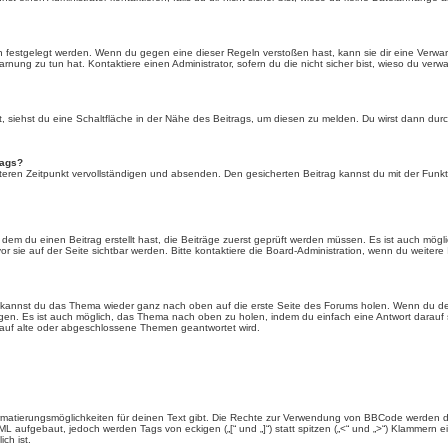
n festgelegt werden. Wenn du gegen eine dieser Regeln verstoßen hast, kann sie dir eine Verwar
rnung zu tun hat. Kontaktiere einen Administrator, sofern du die nicht sicher bist, wieso du verwa
siehst du eine Schaltfläche in der Nähe des Beitrags, um diesen zu melden. Du wirst dann durch 
rags?
eren Zeitpunkt vervollständigen und absenden. Den gesicherten Beitrag kannst du mit der Funkt
em du einen Beitrag erstellt hast, die Beiträge zuerst geprüft werden müssen. Es ist auch mögli
r sie auf der Seite sichtbar werden. Bitte kontaktiere die Board-Administration, wenn du weitere
t kannst du das Thema wieder ganz nach oben auf die erste Seite des Forums holen. Wenn du den
angen. Es ist auch möglich, das Thema nach oben zu holen, indem du einfach eine Antwort darauf 
 auf alte oder abgeschlossene Themen geantwortet wird.
rmatierungsmöglichkeiten für deinen Text gibt. Die Rechte zur Verwendung von BBCode werden d
TML aufgebaut, jedoch werden Tags von eckigen („[“ und „]“) statt spitzen („<“ und „>“) Klammern
ch ist.