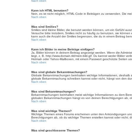
Nach oben
Kann ich HTML benutzen?
Nein, es ist nicht möglich, HTML-Code in Beiträgen zu verwenden. Die m
Nach oben
Was sind Smilies?
Smilies sind kleine Bilder, die benutzt werden können, um ein Gefühl auszu
Versuche bitte trotzdem, Smilies nicht zu häufig zu benutzen, sie könne
kann auch die Anzahl der Smilies begrenzen, die du in einem Beitrag ben
Nach oben
Kann ich Bilder in meine Beiträge einfügen?
Ja, Bilder können in deinem Beitrag angezeigt werden. Wenn die Administ
liegt, z. B. http://www.domain.tld/mein-bild.gif. Du kannst weder Bilder ve
Hotmail- oder Yahoo-Mailboxen, mit einem Passwort geschützte Seiten us
Nach oben
Was sind globale Bekanntmachungen?
Globale Bekanntmachungen beinhalten wichtige Informationen, deshalb s
globale Bekanntmachung schreiben kannst oder nicht, hängt von den dur
Nach oben
Was sind Bekanntmachungen?
Bekanntmachungen beinhalten meist wichtige Informationen zu dem Bereich
globalen Bekanntmachungen hängt es von deinen Berechtigungen ab, ob 
Nach oben
Was sind wichtige Themen?
Wichtige Themen eines Forums erscheinen unter den Ankündigungen und s
Berechtigungen ab, ob du wichtige Themen erstellen kannst oder nicht; die
Nach oben
Was sind geschlossene Themen?