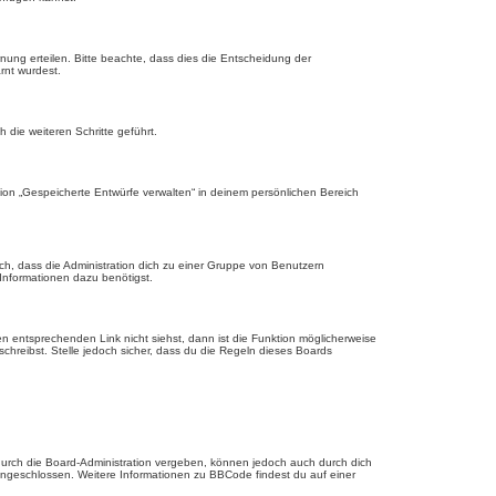
nung erteilen. Bitte beachte, dass dies die Entscheidung der
rnt wurdest.
die weiteren Schritte geführt.
ion „Gespeicherte Entwürfe verwalten“ in deinem persönlichen Bereich
ch, dass die Administration dich zu einer Gruppe von Benutzern
 Informationen dazu benötigst.
 entsprechenden Link nicht siehst, dann ist die Funktion möglicherweise
schreibst. Stelle jedoch sicher, dass du die Regeln dieses Boards
urch die Board-Administration vergeben, können jedoch auch durch dich
 eingeschlossen. Weitere Informationen zu BBCode findest du auf einer