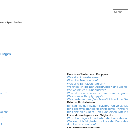
ner Opernballes
e Fragen
Benutzer-Stufen und Gruppen
Was sind Administratoren?
Was sind Moderatoren?
Was sind Benutzergruppen?
Wo finde ich die Benutzergruppen und wie tre
Wie werde ich Gruppenleiter?
lden?!
Weshalb werden verschiedene Benutzergruppe
Was ist eine Hauptgruppe?
Was bedeutet der „Das Team“-Link auf der Sta
Private Nachrichten
Ich kann keine Privaten Nachrichten verschic
Ich bekomme ständig unerwünschte Private N
taucht?
Ich habe eine Spam-E-Mail von einem Mitglied
Freunde und ignorierte Mitglieder
ch!
Wozu benötige ich die Listen der Freunde und 
Wie kann ich Mitglieder zur Liste der Freunde 
n?
den Listen entfernen?
Die Foren durchsuchen