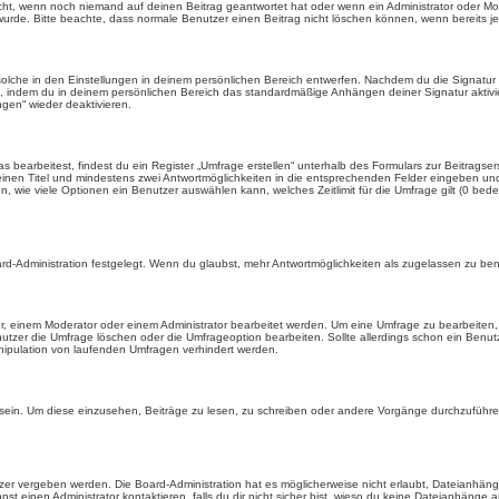
icht, wenn noch niemand auf deinen Beitrag geantwortet hat oder wenn ein Administrator oder Mod
et wurde. Bitte beachte, dass normale Benutzer einen Beitrag nicht löschen können, wenn bereits 
lche in den Einstellungen in deinem persönlichen Bereich entwerfen. Nachdem du die Signatur e
n, indem du in deinem persönlichen Bereich das standardmäßige Anhängen deiner Signatur aktiv
gen“ wieder deaktivieren.
earbeitest, findest du ein Register „Umfrage erstellen“ unterhalb des Formulars zur Beitragsers
 einen Titel und mindestens zwei Antwortmöglichkeiten in die entsprechenden Felder eingeben und 
, wie viele Optionen ein Benutzer auswählen kann, welches Zeitlimit für die Umfrage gilt (0 bede
rd-Administration festgelegt. Wenn du glaubst, mehr Antwortmöglichkeiten als zugelassen zu benö
, einem Moderator oder einem Administrator bearbeitet werden. Um eine Umfrage zu bearbeiten, 
er die Umfrage löschen oder die Umfrageoption bearbeiten. Sollte allerdings schon ein Benu
nipulation von laufenden Umfragen verhindert werden.
in. Um diese einzusehen, Beiträge zu lesen, zu schreiben oder andere Vorgänge durchzuführe
er vergeben werden. Die Board-Administration hat es möglicherweise nicht erlaubt, Dateianhän
 einen Administrator kontaktieren, falls du dir nicht sicher bist, wieso du keine Dateianhänge 