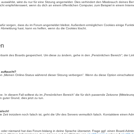
auswählst, wirst du nur für eine Sitzung angemeldet. Dies verhindert den Missbrauch deines Be
ht empfehlenswert, wenn du dich an einem öffentlichen Computer, zum Beispiel in einem Interne
e dafür sorgen, dass du im Forum angemeldet bleibst. Außerdem ermöglichen Cookies einige Funkti
r Abmeldung hast, kann es helfen, wenn du die Cookies löscht.
en
tenbank des Boards gespeichert. Um diese zu ändern, gehe in den „Persönlichen Bereich“; der Li
 auftaucht?
ion „Meinen Online-Status während dieser Sitzung verbergen“. Wenn du diese Option einschaltest
. In diesem Fall solltest du im „Persönlichen Bereich“ die für dich passende Zeitzone (Mitteleurop
n guter Grund, dies jetzt zu tun.
falsch!
 die Zeit trotzdem noch falsch ist, geht die Uhr des Servers vermutlich falsch. Kontaktiere einen A
rt oder niemand hat das Forum bislang in deine Sprache übersetzt. Frage ggf. einen Board-Administ