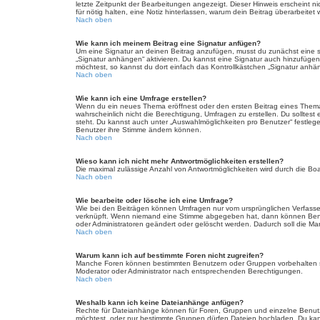
letzte Zeitpunkt der Bearbeitungen angezeigt. Dieser Hinweis erscheint n
für nötig halten, eine Notiz hinterlassen, warum dein Beitrag überarbeit
Nach oben
Wie kann ich meinem Beitrag eine Signatur anfügen?
Um eine Signatur an deinen Beitrag anzufügen, musst du zunächst eine so
„Signatur anhängen“ aktivieren. Du kannst eine Signatur auch hinzufüge
möchtest, so kannst du dort einfach das Kontrollkästchen „Signatur anhän
Nach oben
Wie kann ich eine Umfrage erstellen?
Wenn du ein neues Thema eröffnest oder den ersten Beitrag eines Themas b
wahrscheinlich nicht die Berechtigung, Umfragen zu erstellen. Du solltest
steht. Du kannst auch unter „Auswahlmöglichkeiten pro Benutzer“ festlegen
Benutzer ihre Stimme ändern können.
Nach oben
Wieso kann ich nicht mehr Antwortmöglichkeiten erstellen?
Die maximal zulässige Anzahl von Antwortmöglichkeiten wird durch die Boa
Nach oben
Wie bearbeite oder lösche ich eine Umfrage?
Wie bei den Beiträgen können Umfragen nur vom ursprünglichen Verfasser
verknüpft. Wenn niemand eine Stimme abgegeben hat, dann können Benutz
oder Administratoren geändert oder gelöscht werden. Dadurch soll die Ma
Nach oben
Warum kann ich auf bestimmte Foren nicht zugreifen?
Manche Foren können bestimmten Benutzern oder Gruppen vorbehalten se
Moderator oder Administrator nach entsprechenden Berechtigungen.
Nach oben
Weshalb kann ich keine Dateianhänge anfügen?
Rechte für Dateianhänge können für Foren, Gruppen und einzelne Benutz
möchtest, oder nur bestimmte Gruppen dürfen Dateien hochladen. Du kannst