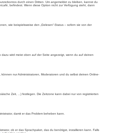
nutzerkontos durch einen Dritten. Um angemeldet zu bleiben, kannst du
tcafé, befindest. Wenn diese Option nicht zur Verfügung steht, dann
onen, wie beispielsweise den „Gelesen“-Status – sofern sie von der
nk dazu wird meist oben auf der Seite angezeigt, wenn du auf deinen
, können nur Administratoren, Moderatoren und du selbst deinen Online-
äische Zeit, ...) festlegen. Die Zeitzone kann dabei nur von registrierten
dministrator, damit er das Problem beheben kann.
rator, ob er das Sprachpaket, das du benötigst, installieren kann. Falls