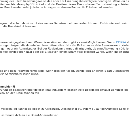
mmung der Eltern beziehungsweise des oder der Erziehungsberechtigten benötigen. Wenn du dir un
e. Bitte beachte, dass phpBB Limited und der Besitzer dieses Boards keine Rechtsberatung anbieten
lls es Beschwerden oder juristische Anfragen zu diesem Forum gibt?“ behandelt werden.
 ausgeschaltet hat, damit sich keine neuen Benutzer mehr anmelden können. Es könnte auch sein
an die Board-Administration.
Passwort eingegeben hast. Wenn diese stimmen, dann gibt es zwei Möglichkeiten. Wenn
COPPA
ak
sungen folgen, die du erhalten hast. Wenn dies nicht der Fall ist, muss dein Benutzerkonto viell
igen oder ein Administrator. Bei der Registrierung wurde dir mitgeteilt, ob eine Aktivierung nötig i
rrekt eingegeben hast oder die E-Mail von einem Spam-Filter blockiert wurde. Wenn du dir sich
 und dein Passwort richtig sind. Wenn dies der Fall ist, wende dich an einen Board-Administrato
 ein Administrator lösen muss.
 anmelden?!
 Gründen deaktiviert oder gelöscht hat. Außerdem löschen viele Boards regelmäßig Benutzer, die 
ktiv an den Diskussionen teil!
der mitteilen, du kannst es jedoch zurücksetzen. Dies machst du, indem du auf der Anmelde-Seite
, so wende dich an die Board-Administration.