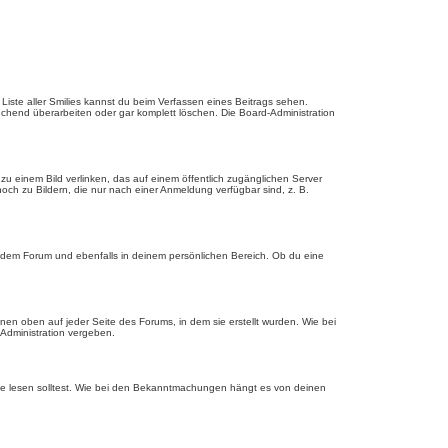
e Liste aller Smilies kannst du beim Verfassen eines Beitrags sehen.
echend überarbeiten oder gar komplett löschen. Die Board-Administration
u einem Bild verlinken, das auf einem öffentlich zugänglichen Server
, noch zu Bildern, die nur nach einer Anmeldung verfügbar sind, z. B.
edem Forum und ebenfalls in deinem persönlichen Bereich. Ob du eine
en oben auf jeder Seite des Forums, in dem sie erstellt wurden. Wie bei
dministration vergeben.
ie lesen solltest. Wie bei den Bekanntmachungen hängt es von deinen