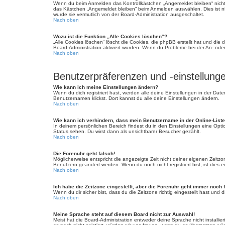
Wenn du beim Anmelden das Kontrollkästchen „Angemeldet bleiben“ nicht 
das Kästchen „Angemeldet bleiben“ beim Anmelden auswählen. Dies ist nic
wurde sie vermutlich von der Board-Administration ausgeschaltet.
Nach oben
Wozu ist die Funktion „Alle Cookies löschen“?
„Alle Cookies löschen“ löscht die Cookies, die phpBB erstellt hat und di
Board-Administration aktiviert wurden. Wenn du Probleme bei der An- ode
Nach oben
Benutzerpräferenzen und -einstellung
Wie kann ich meine Einstellungen ändern?
Wenn du dich registriert hast, werden alle deine Einstellungen in der Da
Benutzernamen klickst. Dort kannst du alle deine Einstellungen ändern.
Nach oben
Wie kann ich verhindern, dass mein Benutzername in der Online-Liste
In deinem persönlichen Bereich findest du in den Einstellungen eine Opt
Status sehen. Du wirst dann als unsichtbarer Besucher gezählt.
Nach oben
Die Forenuhr geht falsch!
Möglicherweise entspricht die angezeigte Zeit nicht deiner eigenen Zeitzone
Benutzern geändert werden. Wenn du noch nicht registriert bist, ist dies ei
Nach oben
Ich habe die Zeitzone eingestellt, aber die Forenuhr geht immer noch 
Wenn du dir sicher bist, dass du die Zeitzone richtig eingestellt hast und
Nach oben
Meine Sprache steht auf diesem Board nicht zur Auswahl!
Meist hat die Board-Administration entweder deine Sprache nicht installie