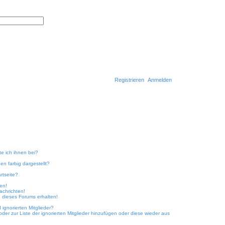
E
r
S
w
u
e
c
i
h
t
e
e
r
t
e
S
u
Registrieren
Anmelden
c
h
S
e
u
c
h
e
te ich ihnen bei?
n farbig dargestellt?
rtseite?
ken!
achrichten!
 dieses Forums erhalten!
ignorierten Mitglieder?
oder zur Liste der ignorierten Mitglieder hinzufügen oder diese wieder aus