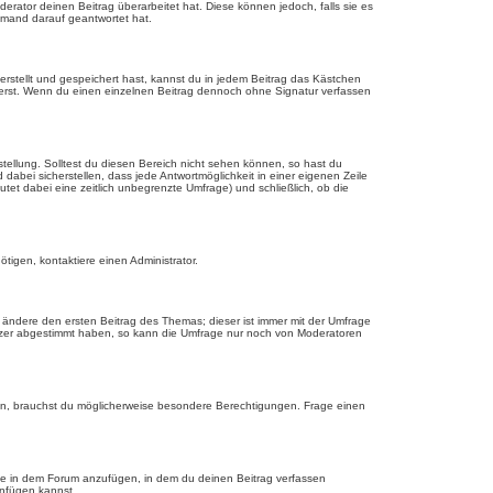
erator deinen Beitrag überarbeitet hat. Diese können jedoch, falls sie es
jemand darauf geantwortet hat.
rstellt und gespeichert hast, kannst du in jedem Beitrag das Kästchen
ierst. Wenn du einen einzelnen Beitrag dennoch ohne Signatur verfassen
tellung. Solltest du diesen Bereich nicht sehen können, so hast du
dabei sicherstellen, dass jede Antwortmöglichkeit in einer eigenen Zeile
utet dabei eine zeitlich unbegrenzte Umfrage) und schließlich, ob die
tigen, kontaktiere einen Administrator.
ändere den ersten Beitrag des Themas; dieser ist immer mit der Umfrage
tzer abgestimmt haben, so kann die Umfrage nur noch von Moderatoren
n, brauchst du möglicherweise besondere Berechtigungen. Frage einen
ge in dem Forum anzufügen, in dem du deinen Beitrag verfassen
anfügen kannst.