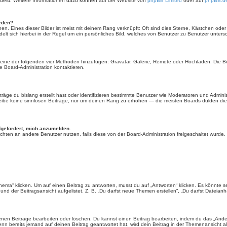
ürdest. Weitere Informationen dazu können auf der Website von
phpBB Limited
oder auf
phpBB.d
erden?
en. Eines dieser Bilder ist meist mit deinem Rang verknüpft: Oft sind dies Sterne, Kästchen ode
elt sich hierbei in der Regel um ein persönliches Bild, welches von Benutzer zu Benutzer untersch
er eine der folgenden vier Methoden hinzufügen: Gravatar, Galerie, Remote oder Hochladen. Die 
 Board-Administration kontaktieren.
äge du bislang erstellt hast oder identifizieren bestimmte Benutzer wie Moderatoren und Admini
hreibe keine sinnlosen Beiträge, nur um deinen Rang zu erhöhen — die meisten Boards dulden dies
fgefordert, mich anzumelden.
chrichten an andere Benutzer nutzen, falls diese von der Board-Administration freigeschaltet wu
“ klicken. Um auf einen Beitrag zu antworten, musst du auf „Antworten“ klicken. Es könnte sein,
nd der Beitragsansicht aufgelistet. Z. B. „Du darfst neue Themen erstellen“, „Du darfst Dateianh
enen Beiträge bearbeiten oder löschen. Du kannst einen Beitrag bearbeiten, indem du das „Ändere
enn bereits jemand auf deinen Beitrag geantwortet hat, wird dein Beitrag in der Themenansicht a