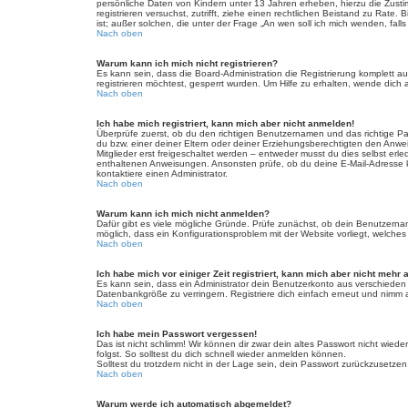
persönliche Daten von Kindern unter 13 Jahren erheben, hierzu die Zusti
registrieren versuchst, zutrifft, ziehe einen rechtlichen Beistand zu Rat
ist; außer solchen, die unter der Frage „An wen soll ich mich wenden, fa
Nach oben
Warum kann ich mich nicht registrieren?
Es kann sein, dass die Board-Administration die Registrierung komplett
registrieren möchtest, gesperrt wurden. Um Hilfe zu erhalten, wende dich 
Nach oben
Ich habe mich registriert, kann mich aber nicht anmelden!
Überprüfe zuerst, ob du den richtigen Benutzernamen und das richtige 
du bzw. einer deiner Eltern oder deiner Erziehungsberechtigten den Anwei
Mitglieder erst freigeschaltet werden – entweder musst du dies selbst erled
enthaltenen Anweisungen. Ansonsten prüfe, ob du deine E-Mail-Adresse ko
kontaktiere einen Administrator.
Nach oben
Warum kann ich mich nicht anmelden?
Dafür gibt es viele mögliche Gründe. Prüfe zunächst, ob dein Benutzername
möglich, dass ein Konfigurationsproblem mit der Website vorliegt, welches
Nach oben
Ich habe mich vor einiger Zeit registriert, kann mich aber nicht mehr
Es kann sein, dass ein Administrator dein Benutzerkonto aus verschieden
Datenbankgröße zu verringern. Registriere dich einfach erneut und nimm a
Nach oben
Ich habe mein Passwort vergessen!
Das ist nicht schlimm! Wir können dir zwar dein altes Passwort nicht wie
folgst. So solltest du dich schnell wieder anmelden können.
Solltest du trotzdem nicht in der Lage sein, dein Passwort zurückzusetzen
Nach oben
Warum werde ich automatisch abgemeldet?