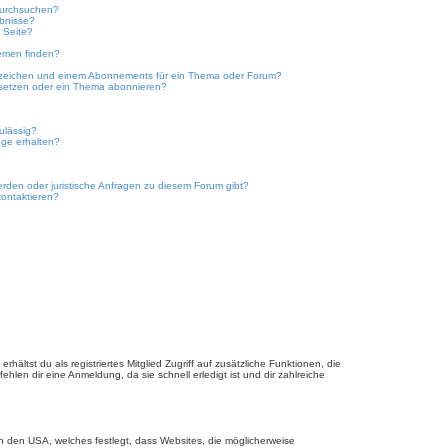
durchsuchen?
ebnisse?
 Seite?
emen finden?
ezeichen und einem Abonnements für ein Thema oder Forum?
 setzen oder ein Thema abonnieren?
ulässig?
nge erhalten?
erden oder juristische Anfragen zu diesem Forum gibt?
kontaktieren?
hältst du als registriertes Mitglied Zugriff auf zusätzliche Funktionen, die
hlen dir eine Anmeldung, da sie schnell erledigt ist und dir zahlreiche
n den USA, welches festlegt, dass Websites, die möglicherweise