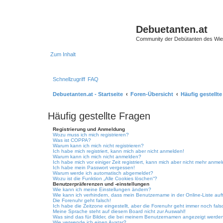
Debuetanten.at
Community der Debütanten des Wie
Zum Inhalt
Schnellzugriff
FAQ
Debuetanten.at - Startseite
Foren-Übersicht
Häufig gestellt
Häufig gestellte Fragen
Registrierung und Anmeldung
Wozu muss ich mich registrieren?
Was ist COPPA?
Warum kann ich mich nicht registrieren?
Ich habe mich registriert, kann mich aber nicht anmelden!
Warum kann ich mich nicht anmelden?
Ich habe mich vor einiger Zeit registriert, kann mich aber nicht mehr anme
Ich habe mein Passwort vergessen!
Warum werde ich automatisch abgemeldet?
Wozu ist die Funktion „Alle Cookies löschen“?
Benutzerpräferenzen und -einstellungen
Wie kann ich meine Einstellungen ändern?
Wie kann ich verhindern, dass mein Benutzername in der Online-Liste auf
Die Forenuhr geht falsch!
Ich habe die Zeitzone eingestellt, aber die Forenuhr geht immer noch fals
Meine Sprache steht auf diesem Board nicht zur Auswahl!
Was sind das für Bilder, die bei meinem Benutzernamen angezeigt werde
Wie verwende ich einen Avatar?