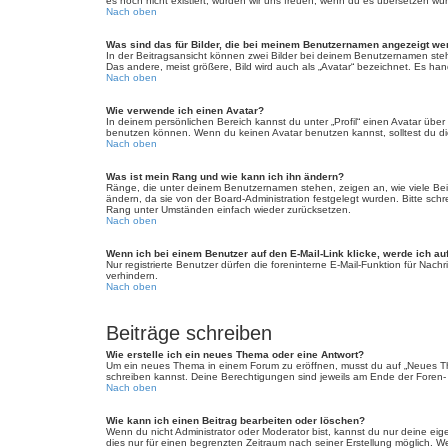
es noch nicht existiert, würden wir uns freuen, wenn du es übersetzen w
Nach oben
Was sind das für Bilder, die bei meinem Benutzernamen angezeigt w
In der Beitragsansicht können zwei Bilder bei deinem Benutzernamen steh
Das andere, meist größere, Bild wird auch als „Avatar“ bezeichnet. Es hand
Nach oben
Wie verwende ich einen Avatar?
In deinem persönlichen Bereich kannst du unter „Profil“ einen Avatar üb
benutzen können. Wenn du keinen Avatar benutzen kannst, solltest du die
Nach oben
Was ist mein Rang und wie kann ich ihn ändern?
Ränge, die unter deinem Benutzernamen stehen, zeigen an, wie viele Beitr
ändern, da sie von der Board-Administration festgelegt wurden. Bitte sc
Rang unter Umständen einfach wieder zurücksetzen.
Nach oben
Wenn ich bei einem Benutzer auf den E-Mail-Link klicke, werde ich au
Nur registrierte Benutzer dürfen die foreninterne E-Mail-Funktion für Na
verhindern.
Nach oben
Beiträge schreiben
Wie erstelle ich ein neues Thema oder eine Antwort?
Um ein neues Thema in einem Forum zu eröffnen, musst du auf „Neues Thema
schreiben kannst. Deine Berechtigungen sind jeweils am Ende der Foren- u
Nach oben
Wie kann ich einen Beitrag bearbeiten oder löschen?
Wenn du nicht Administrator oder Moderator bist, kannst du nur deine eig
dies nur für einen begrenzten Zeitraum nach seiner Erstellung möglich. W