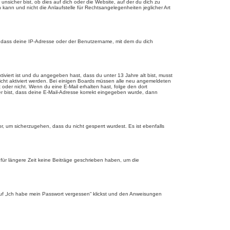
sicher bist, ob dies auf dich oder die Website, auf der du dich zu
 kann und nicht die Anlaufstelle für Rechtsangelegenheiten jeglicher Art
, dass deine IP-Adresse oder der Benutzername, mit dem du dich
tiviert ist und du angegeben hast, dass du unter 13 Jahre alt bist, musst
eicht aktiviert werden. Bei einigen Boards müssen alle neu angemeldeten
st oder nicht. Wenn du eine E-Mail erhalten hast, folge den dort
er bist, dass deine E-Mail-Adresse korrekt eingegeben wurde, dann
r, um sicherzugehen, dass du nicht gesperrt wurdest. Es ist ebenfalls
für längere Zeit keine Beiträge geschrieben haben, um die
 auf „Ich habe mein Passwort vergessen“ klickst und den Anweisungen