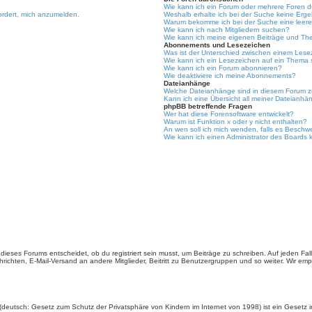
Wie kann ich ein Forum oder mehrere Foren 
ordert, mich anzumelden.
Weshalb erhalte ich bei der Suche keine Erg
Warum bekomme ich bei der Suche eine leere
Wie kann ich nach Mitgliedern suchen?
Wie kann ich meine eigenen Beiträge und Th
Abonnements und Lesezeichen
Was ist der Unterschied zwischen einem Les
Wie kann ich ein Lesezeichen auf ein Thema
Wie kann ich ein Forum abonnieren?
Wie deaktiviere ich meine Abonnements?
Dateianhänge
Welche Dateianhänge sind in diesem Forum z
Kann ich eine Übersicht all meiner Dateianhä
phpBB betreffende Fragen
Wer hat diese Forensoftware entwickelt?
Warum ist Funktion x oder y nicht enthalten?
An wen soll ich mich wenden, falls es Beschw
Wie kann ich einen Administrator des Boards 
ieses Forums entscheidet, ob du registriert sein musst, um Beiträge zu schreiben. Auf jeden Fall er
richten, E-Mail-Versand an andere Mitglieder, Beitritt zu Benutzergruppen und so weiter. Wir empfe
(deutsch: Gesetz zum Schutz der Privatsphäre von Kindern im Internet von 1998) ist ein Gesetz i