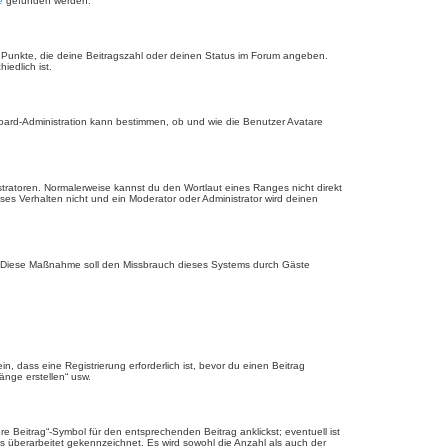
e
gefunden werden.
r Punkte, die deine Beitragszahl oder deinen Status im Forum angeben.
iedlich ist.
Board-Administration kann bestimmen, ob und wie die Benutzer Avatare
stratoren. Normalerweise kannst du den Wortlaut eines Ranges nicht direkt
es Verhalten nicht und ein Moderator oder Administrator wird deinen
rde. Diese Maßnahme soll den Missbrauch dieses Systems durch Gäste
 dass eine Registrierung erforderlich ist, bevor du einen Beitrag
änge erstellen“ usw.
 Beitrag“-Symbol für den entsprechenden Beitrag anklickst; eventuell ist
ls überarbeitet gekennzeichnet. Es wird sowohl die Anzahl als auch der