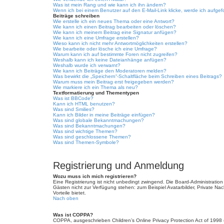
Was ist mein Rang und wie kann ich ihn ändern?
Wenn ich bei einem Benutzer auf den E-Mail-Link klicke, werde ich aufgef
Beiträge schreiben
Wie erstelle ich ein neues Thema oder eine Antwort?
Wie kann ich einen Beitrag bearbeiten oder löschen?
Wie kann ich meinem Beitrag eine Signatur anfügen?
Wie kann ich eine Umfrage erstellen?
Wieso kann ich nicht mehr Antwortmöglichkeiten erstellen?
Wie bearbeite oder lösche ich eine Umfrage?
Warum kann ich auf bestimmte Foren nicht zugreifen?
Weshalb kann ich keine Dateianhänge anfügen?
Weshalb wurde ich verwarnt?
Wie kann ich Beiträge den Moderatoren melden?
Was bewirkt die „Speichern“-Schaltfläche beim Schreiben eines Beitrags?
Warum muss mein Beitrag erst freigegeben werden?
Wie markiere ich ein Thema als neu?
Textformatierung und Thementypen
Was ist BBCode?
Kann ich HTML benutzen?
Was sind Smilies?
Kann ich Bilder in meine Beiträge einfügen?
Was sind globale Bekanntmachungen?
Was sind Bekanntmachungen?
Was sind wichtige Themen?
Was sind geschlossene Themen?
Was sind Themen-Symbole?
Registrierung und Anmeldung
Wozu muss ich mich registrieren?
Eine Registrierung ist nicht unbedingt zwingend. Die Board-Administration d
Gästen nicht zur Verfügung stehen: zum Beispiel Avatarbilder, Private Nach
Vorteile bietet.
Nach oben
Was ist COPPA?
COPPA, ausgeschrieben Children’s Online Privacy Protection Act of 1998 