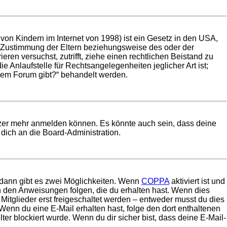
on Kindern im Internet von 1998) ist ein Gesetz in den USA,
e Zustimmung der Eltern beziehungsweise des oder der
eren versuchst, zutrifft, ziehe einen rechtlichen Beistand zu
 Anlaufstelle für Rechtsangelegenheiten jeglicher Art ist;
esem Forum gibt?“ behandelt werden.
utzer mehr anmelden können. Es könnte auch sein, dass deine
dich an die Board-Administration.
 dann gibt es zwei Möglichkeiten. Wenn
COPPA
aktiviert ist und
en den Anweisungen folgen, die du erhalten hast. Wenn dies
 Mitglieder erst freigeschaltet werden – entweder musst du dies
t. Wenn du eine E-Mail erhalten hast, folge den dort enthaltenen
r blockiert wurde. Wenn du dir sicher bist, dass deine E-Mail-