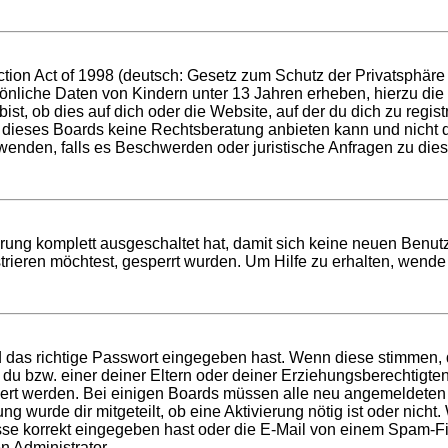
ion Act of 1998 (deutsch: Gesetz zum Schutz der Privatsphäre v
sönliche Daten von Kindern unter 13 Jahren erheben, hierzu di
t, ob dies auf dich oder die Website, auf der du dich zu registri
 dieses Boards keine Rechtsberatung anbieten kann und nicht die
h wenden, falls es Beschwerden oder juristische Anfragen zu di
ierung komplett ausgeschaltet hat, damit sich keine neuen Ben
rieren möchtest, gesperrt wurden. Um Hilfe zu erhalten, wende 
d das richtige Passwort eingegeben hast. Wenn diese stimmen,
t du bzw. einer deiner Eltern oder deiner Erziehungsberechtigt
tiviert werden. Bei einigen Boards müssen alle neu angemeldeten
ung wurde dir mitgeteilt, ob eine Aktivierung nötig ist oder nich
 korrekt eingegeben hast oder die E-Mail von einem Spam-Filte
n Administrator.