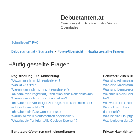
S
Debuetanten.at
Community der Debütanten des Wiener
Opernballes
Schnellzugriff
FAQ
Debuetanten.at - Startseite
Foren-Übersicht
Häufig gestellte Fragen
Häufig gestellte Fragen
Registrierung und Anmeldung
Benutzer-Stufen u
Wozu muss ich mich registrieren?
Was sind Administra
Was ist COPPA?
Was sind Moderator
Warum kann ich mich nicht registrieren?
Was sind Benutzerg
Ich habe mich registriert, kann mich aber nicht anmelden!
Wo finde ich die Ben
Warum kann ich mich nicht anmelden?
bei?
Ich habe mich vor einiger Zeit registriert, kann mich aber
Wie werde ich Grupp
nicht mehr anmelden?!
Weshalb werden ver
Ich habe mein Passwort vergessen!
dargestellt?
Warum werde ich automatisch abgemeldet?
Was ist eine Hauptg
Wozu ist die Funktion „Alle Cookies löschen“?
Was bedeutet der „Da
Benutzerpräferenzen und -einstellungen
Private Nachrichte