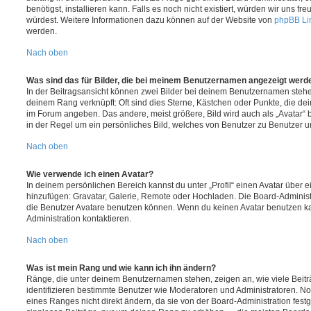
benötigst, installieren kann. Falls es noch nicht existiert, würden wir uns f
würdest. Weitere Informationen dazu können auf der Website von
phpBB Li
werden.
Nach oben
Was sind das für Bilder, die bei meinem Benutzernamen angezeigt werd
In der Beitragsansicht können zwei Bilder bei deinem Benutzernamen stehen.
deinem Rang verknüpft: Oft sind dies Sterne, Kästchen oder Punkte, die de
im Forum angeben. Das andere, meist größere, Bild wird auch als „Avatar“ b
in der Regel um ein persönliches Bild, welches von Benutzer zu Benutzer unt
Nach oben
Wie verwende ich einen Avatar?
In deinem persönlichen Bereich kannst du unter „Profil“ einen Avatar über 
hinzufügen: Gravatar, Galerie, Remote oder Hochladen. Die Board-Adminis
die Benutzer Avatare benutzen können. Wenn du keinen Avatar benutzen kan
Administration kontaktieren.
Nach oben
Was ist mein Rang und wie kann ich ihn ändern?
Ränge, die unter deinem Benutzernamen stehen, zeigen an, wie viele Beiträg
identifizieren bestimmte Benutzer wie Moderatoren und Administratoren. N
eines Ranges nicht direkt ändern, da sie von der Board-Administration festg