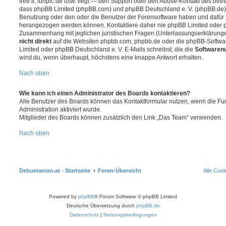
free.fr, funpic.de usw. liegt — den Support oder den Abuse-Kontakt des betr
dass phpBB Limited (phpBB.com) und phpBB Deutschland e. V. (phpBB.de
Benutzung oder den oder die Benutzer der Forensoftware haben und dafür 
herangezogen werden können. Kontaktiere daher nie phpBB Limited oder p
Zusammenhang mit jeglichen juristischen Fragen (Unterlassungserklärunge
nicht direkt
auf die Websiten phpbb.com, phpbb.de oder die phpBB-Softwar
Limited oder phpBB Deutschland e. V. E-Mails schreibst, die die
Softwarenu
wirst du, wenn überhaupt, höchstens eine knappe Antwort erhalten.
Nach oben
Wie kann ich einen Administrator des Boards kontaktieren?
Alle Benutzer des Boards können das Kontaktformular nutzen, wenn die Fun
Administration aktiviert wurde.
Mitglieder des Boards können zusätzlich den Link „Das Team“ verwenden.
Nach oben
Debuetanten.at - Startseite
Foren-Übersicht
Alle Coo
Powered by
phpBB
® Forum Software © phpBB Limited
Deutsche Übersetzung durch
phpBB.de
Datenschutz
|
Nutzungsbedingungen