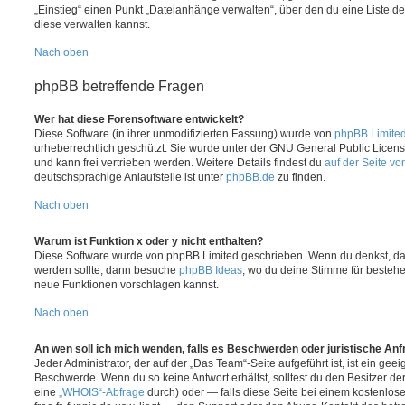
„Einstieg“ einen Punkt „Dateianhänge verwalten“, über den du eine Liste d
diese verwalten kannst.
Nach oben
phpBB betreffende Fragen
Wer hat diese Forensoftware entwickelt?
Diese Software (in ihrer unmodifizierten Fassung) wurde von
phpBB Limite
urheberrechtlich geschützt. Sie wurde unter der GNU General Public License
und kann frei vertrieben werden. Weitere Details findest du
auf der Seite v
deutschsprachige Anlaufstelle ist unter
phpBB.de
zu finden.
Nach oben
Warum ist Funktion x oder y nicht enthalten?
Diese Software wurde von phpBB Limited geschrieben. Wenn du denkst, das
werden sollte, dann besuche
phpBB Ideas
, wo du deine Stimme für beste
neue Funktionen vorschlagen kannst.
Nach oben
An wen soll ich mich wenden, falls es Beschwerden oder juristische An
Jeder Administrator, der auf der „Das Team“-Seite aufgeführt ist, ist ein geei
Beschwerde. Wenn du so keine Antwort erhältst, solltest du den Besitzer de
eine
„WHOIS“-Abfrage
durch) oder — falls diese Seite bei einem kostenlos