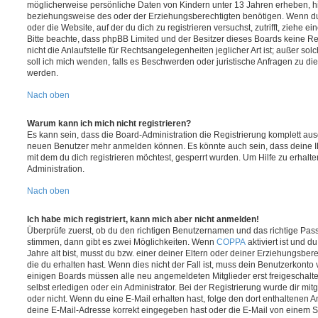
möglicherweise persönliche Daten von Kindern unter 13 Jahren erheben, h
beziehungsweise des oder der Erziehungsberechtigten benötigen. Wenn du di
oder die Website, auf der du dich zu registrieren versuchst, zutrifft, ziehe e
Bitte beachte, dass phpBB Limited und der Besitzer dieses Boards keine 
nicht die Anlaufstelle für Rechtsangelegenheiten jeglicher Art ist; außer so
soll ich mich wenden, falls es Beschwerden oder juristische Anfragen zu d
werden.
Nach oben
Warum kann ich mich nicht registrieren?
Es kann sein, dass die Board-Administration die Registrierung komplett ausg
neuen Benutzer mehr anmelden können. Es könnte auch sein, dass deine 
mit dem du dich registrieren möchtest, gesperrt wurden. Um Hilfe zu erhalt
Administration.
Nach oben
Ich habe mich registriert, kann mich aber nicht anmelden!
Überprüfe zuerst, ob du den richtigen Benutzernamen und das richtige Pa
stimmen, dann gibt es zwei Möglichkeiten. Wenn
COPPA
aktiviert ist und 
Jahre alt bist, musst du bzw. einer deiner Eltern oder deiner Erziehungsbe
die du erhalten hast. Wenn dies nicht der Fall ist, muss dein Benutzerkonto v
einigen Boards müssen alle neu angemeldeten Mitglieder erst freigeschalt
selbst erledigen oder ein Administrator. Bei der Registrierung wurde dir mitget
oder nicht. Wenn du eine E-Mail erhalten hast, folge den dort enthaltenen
deine E-Mail-Adresse korrekt eingegeben hast oder die E-Mail von einem S