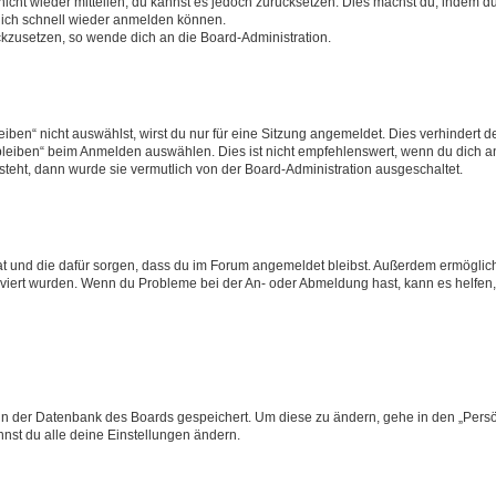
 nicht wieder mitteilen, du kannst es jedoch zurücksetzen. Dies machst du, indem 
 dich schnell wieder anmelden können.
ückzusetzen, so wende dich an die Board-Administration.
en“ nicht auswählst, wirst du nur für eine Sitzung angemeldet. Dies verhindert 
leiben“ beim Anmelden auswählen. Dies ist nicht empfehlenswert, wenn du dich an
 steht, dann wurde sie vermutlich von der Board-Administration ausgeschaltet.
 hat und die dafür sorgen, dass du im Forum angemeldet bleibst. Außerdem ermögli
tiviert wurden. Wenn du Probleme bei der An- oder Abmeldung hast, kann es helfen
n in der Datenbank des Boards gespeichert. Um diese zu ändern, gehe in den „Persö
nst du alle deine Einstellungen ändern.