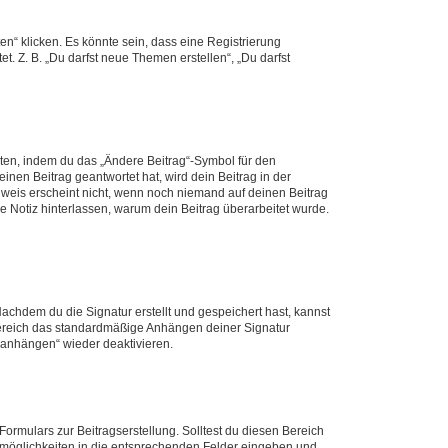
n“ klicken. Es könnte sein, dass eine Registrierung
t. Z. B. „Du darfst neue Themen erstellen“, „Du darfst
iten, indem du das „Ändere Beitrag“-Symbol für den
inen Beitrag geantwortet hat, wird dein Beitrag in der
nweis erscheint nicht, wenn noch niemand auf deinen Beitrag
ne Notiz hinterlassen, warum dein Beitrag überarbeitet wurde.
chdem du die Signatur erstellt und gespeichert hast, kannst
Bereich das standardmäßige Anhängen deiner Signatur
r anhängen“ wieder deaktivieren.
ormulars zur Beitragserstellung. Solltest du diesen Bereich
rtmöglichkeiten in die entsprechenden Felder eingeben und