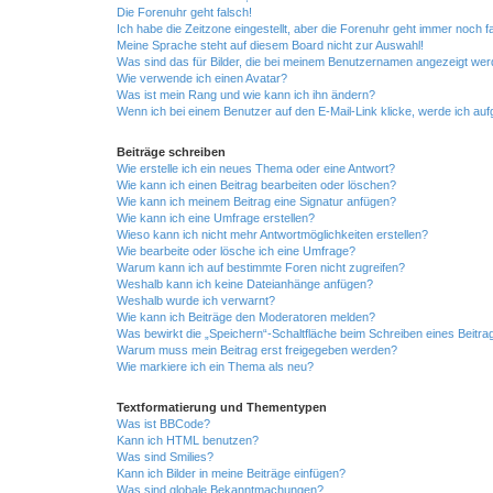
Die Forenuhr geht falsch!
Ich habe die Zeitzone eingestellt, aber die Forenuhr geht immer noch f
Meine Sprache steht auf diesem Board nicht zur Auswahl!
Was sind das für Bilder, die bei meinem Benutzernamen angezeigt we
Wie verwende ich einen Avatar?
Was ist mein Rang und wie kann ich ihn ändern?
Wenn ich bei einem Benutzer auf den E-Mail-Link klicke, werde ich au
Beiträge schreiben
Wie erstelle ich ein neues Thema oder eine Antwort?
Wie kann ich einen Beitrag bearbeiten oder löschen?
Wie kann ich meinem Beitrag eine Signatur anfügen?
Wie kann ich eine Umfrage erstellen?
Wieso kann ich nicht mehr Antwortmöglichkeiten erstellen?
Wie bearbeite oder lösche ich eine Umfrage?
Warum kann ich auf bestimmte Foren nicht zugreifen?
Weshalb kann ich keine Dateianhänge anfügen?
Weshalb wurde ich verwarnt?
Wie kann ich Beiträge den Moderatoren melden?
Was bewirkt die „Speichern“-Schaltfläche beim Schreiben eines Beitra
Warum muss mein Beitrag erst freigegeben werden?
Wie markiere ich ein Thema als neu?
Textformatierung und Thementypen
Was ist BBCode?
Kann ich HTML benutzen?
Was sind Smilies?
Kann ich Bilder in meine Beiträge einfügen?
Was sind globale Bekanntmachungen?