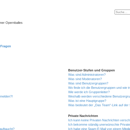
ner Opernballes
e Fragen
Benutzer-Stufen und Gruppen
Was sind Administratoren?
Was sind Moderatoren?
Was sind Benutzergruppen?
Wo finde ich die Benutzergruppen und wie tr
Wie werde ich Gruppenleiter?
anmelden?!
Weshalb werden verschiedene Benutzergrupp
Was ist eine Hauptgruppe?
Was bedeutet der „Das Team“-Link auf der S
Private Nachrichten
Ich kann keine Privaten Nachrichten versch
Ich bekomme ständig unerwünschte Private
auftaucht?
Ich habe eine Spam-E-Mail von einem Mitgli