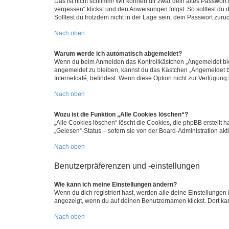
Das ist nicht schlimm! Wir können dir zwar dein altes Passwort
vergessen“ klickst und den Anweisungen folgst. So solltest du
Solltest du trotzdem nicht in der Lage sein, dein Passwort zur
Nach oben
Warum werde ich automatisch abgemeldet?
Wenn du beim Anmelden das Kontrollkästchen „Angemeldet bleib
angemeldet zu bleiben, kannst du das Kästchen „Angemeldet b
Internetcafé, befindest. Wenn diese Option nicht zur Verfügung
Nach oben
Wozu ist die Funktion „Alle Cookies löschen“?
„Alle Cookies löschen“ löscht die Cookies, die phpBB erstellt
„Gelesen“-Status – sofern sie von der Board-Administration ak
Nach oben
Benutzerpräferenzen und -einstellungen
Wie kann ich meine Einstellungen ändern?
Wenn du dich registriert hast, werden alle deine Einstellunge
angezeigt, wenn du auf deinen Benutzernamen klickst. Dort kan
Nach oben