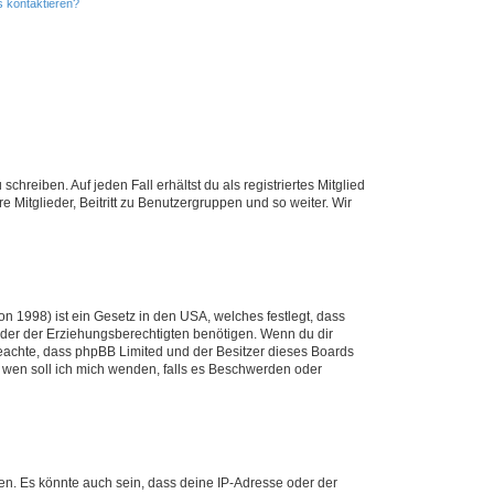
s kontaktieren?
chreiben. Auf jeden Fall erhältst du als registriertes Mitglied
e Mitglieder, Beitritt zu Benutzergruppen und so weiter. Wir
n 1998) ist ein Gesetz in den USA, welches festlegt, dass
der der Erziehungsberechtigten benötigen. Wenn du dir
te beachte, dass phpBB Limited und der Besitzer dieses Boards
An wen soll ich mich wenden, falls es Beschwerden oder
en. Es könnte auch sein, dass deine IP-Adresse oder der