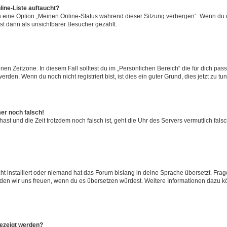
ine-Liste auftaucht?
n eine Option „Meinen Online-Status während dieser Sitzung verbergen“. Wenn du d
st dann als unsichtbarer Besucher gezählt.
en Zeitzone. In diesem Fall solltest du im „Persönlichen Bereich“ die für dich passe
den. Wenn du noch nicht registriert bist, ist dies ein guter Grund, dies jetzt zu tun
mer noch falsch!
t hast und die Zeit trotzdem noch falsch ist, geht die Uhr des Servers vermutlich fal
t installiert oder niemand hat das Forum bislang in deine Sprache übersetzt. Frag
, würden wir uns freuen, wenn du es übersetzen würdest. Weitere Informationen dazu
gezeigt werden?