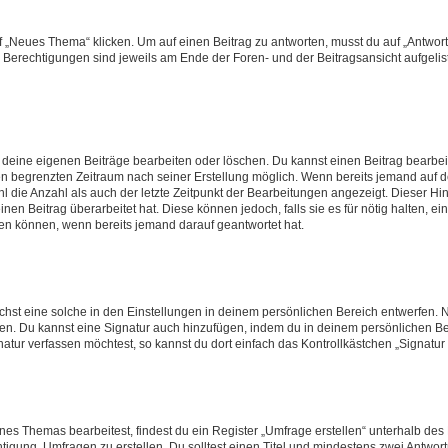
„Neues Thema“ klicken. Um auf einen Beitrag zu antworten, musst du auf „Antworte
e Berechtigungen sind jeweils am Ende der Foren- und der Beitragsansicht aufgeliste
r deine eigenen Beiträge bearbeiten oder löschen. Du kannst einen Beitrag bearbe
inen begrenzten Zeitraum nach seiner Erstellung möglich. Wenn bereits jemand auf de
 die Anzahl als auch der letzte Zeitpunkt der Bearbeitungen angezeigt. Dieser Hi
en Beitrag überarbeitet hat. Diese können jedoch, falls sie es für nötig halten, ei
hen können, wenn bereits jemand darauf geantwortet hat.
st eine solche in den Einstellungen in deinem persönlichen Bereich entwerfen. Na
eren. Du kannst eine Signatur auch hinzufügen, indem du in deinem persönlichen 
atur verfassen möchtest, so kannst du dort einfach das Kontrollkästchen „Signatu
s Themas bearbeitest, findest du ein Register „Umfrage erstellen“ unterhalb des F
htigung, Umfragen zu erstellen. Du solltest einen Titel und mindestens zwei Antwo