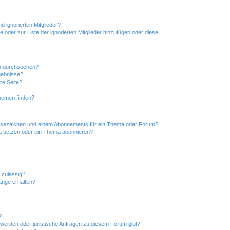
d ignorierten Mitglieder?
e oder zur Liste der ignorierten Mitglieder hinzufügen oder diese
en durchsuchen?
gebnisse?
re Seite?
hemen finden?
esezeichen und einem Abonnements für ein Thema oder Forum?
a setzen oder ein Thema abonnieren?
 zulässig?
hänge erhalten?
?
hwerden oder juristische Anfragen zu diesem Forum gibt?