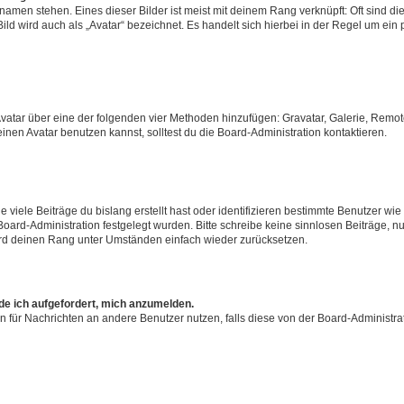
amen stehen. Eines dieser Bilder ist meist mit deinem Rang verknüpft: Oft sind di
ld wird auch als „Avatar“ bezeichnet. Es handelt sich hierbei in der Regel um ein
 Avatar über eine der folgenden vier Methoden hinzufügen: Gravatar, Galerie, Rem
en Avatar benutzen kannst, solltest du die Board-Administration kontaktieren.
viele Beiträge du bislang erstellt hast oder identifizieren bestimmte Benutzer w
 Board-Administration festgelegt wurden. Bitte schreibe keine sinnlosen Beiträge
wird deinen Rang unter Umständen einfach wieder zurücksetzen.
rde ich aufgefordert, mich anzumelden.
ion für Nachrichten an andere Benutzer nutzen, falls diese von der Board-Administ