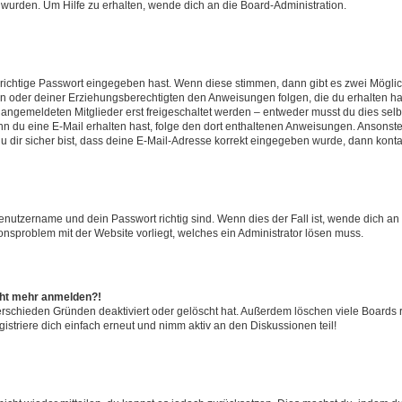
 wurden. Um Hilfe zu erhalten, wende dich an die Board-Administration.
 richtige Passwort eingegeben hast. Wenn diese stimmen, dann gibt es zwei Mögl
tern oder deiner Erziehungsberechtigten den Anweisungen folgen, die du erhalten ha
u angemeldeten Mitglieder erst freigeschaltet werden – entweder musst du dies selbs
. Wenn du eine E-Mail erhalten hast, folge den dort enthaltenen Anweisungen. Ansons
 dir sicher bist, dass deine E-Mail-Adresse korrekt eingegeben wurde, dann kontak
Benutzername und dein Passwort richtig sind. Wenn dies der Fall ist, wende dich a
ionsproblem mit der Website vorliegt, welches ein Administrator lösen muss.
icht mehr anmelden?!
erschieden Gründen deaktiviert oder gelöscht hat. Außerdem löschen viele Boards r
triere dich einfach erneut und nimm aktiv an den Diskussionen teil!