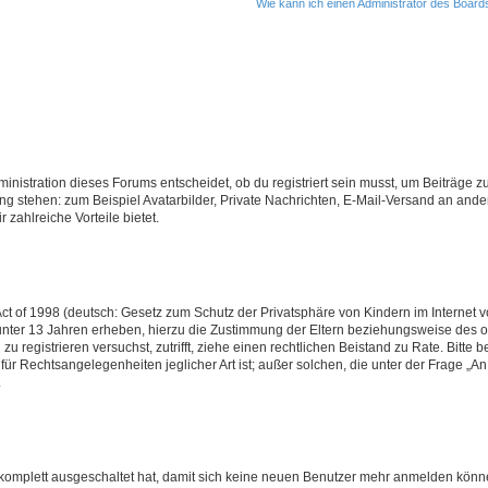
Wie kann ich einen Administrator des Board
istration dieses Forums entscheidet, ob du registriert sein musst, um Beiträge zu s
ung stehen: zum Beispiel Avatarbilder, Private Nachrichten, E-Mail-Versand an ander
 zahlreiche Vorteile bietet.
t of 1998 (deutsch: Gesetz zum Schutz der Privatsphäre von Kindern im Internet vo
unter 13 Jahren erheben, hierzu die Zustimmung der Eltern beziehungsweise des o
h zu registrieren versuchst, zutrifft, ziehe einen rechtlichen Beistand zu Rate. Bit
für Rechtsangelegenheiten jeglicher Art ist; außer solchen, die unter der Frage „
.
g komplett ausgeschaltet hat, damit sich keine neuen Benutzer mehr anmelden könn