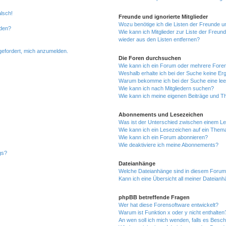
alsch!
Freunde und ignorierte Mitglieder
Wozu benötige ich die Listen der Freunde un
rden?
Wie kann ich Mitglieder zur Liste der Freund
wieder aus den Listen entfernen?
fgefordert, mich anzumelden.
Die Foren durchsuchen
Wie kann ich ein Forum oder mehrere For
Weshalb erhalte ich bei der Suche keine Er
Warum bekomme ich bei der Suche eine lee
Wie kann ich nach Mitgliedern suchen?
Wie kann ich meine eigenen Beiträge und T
Abonnements und Lesezeichen
Was ist der Unterschied zwischen einem L
Wie kann ich ein Lesezeichen auf ein Them
Wie kann ich ein Forum abonnieren?
Wie deaktiviere ich meine Abonnements?
gs?
Dateianhänge
Welche Dateianhänge sind in diesem Forum
Kann ich eine Übersicht all meiner Dateian
phpBB betreffende Fragen
Wer hat diese Forensoftware entwickelt?
Warum ist Funktion x oder y nicht enthalten
An wen soll ich mich wenden, falls es Besc