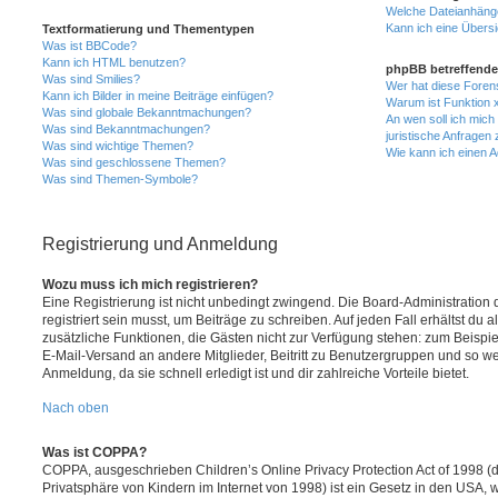
Welche Dateianhänge
Kann ich eine Übersi
Textformatierung und Thementypen
Was ist BBCode?
Kann ich HTML benutzen?
phpBB betreffende
Was sind Smilies?
Wer hat diese Foren
Kann ich Bilder in meine Beiträge einfügen?
Warum ist Funktion x
Was sind globale Bekanntmachungen?
An wen soll ich mic
Was sind Bekanntmachungen?
juristische Anfragen
Was sind wichtige Themen?
Wie kann ich einen A
Was sind geschlossene Themen?
Was sind Themen-Symbole?
Registrierung und Anmeldung
Wozu muss ich mich registrieren?
Eine Registrierung ist nicht unbedingt zwingend. Die Board-Administration
registriert sein musst, um Beiträge zu schreiben. Auf jeden Fall erhältst du als
zusätzliche Funktionen, die Gästen nicht zur Verfügung stehen: zum Beispiel
E-Mail-Versand an andere Mitglieder, Beitritt zu Benutzergruppen und so wei
Anmeldung, da sie schnell erledigt ist und dir zahlreiche Vorteile bietet.
Nach oben
Was ist COPPA?
COPPA, ausgeschrieben Children’s Online Privacy Protection Act of 1998 (
Privatsphäre von Kindern im Internet von 1998) ist ein Gesetz in den USA, w