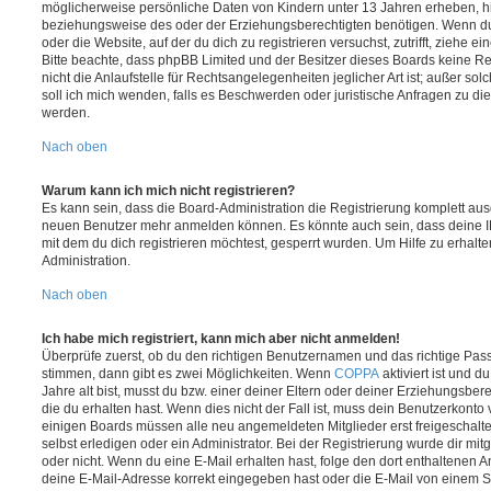
möglicherweise persönliche Daten von Kindern unter 13 Jahren erheben, h
beziehungsweise des oder der Erziehungsberechtigten benötigen. Wenn du di
oder die Website, auf der du dich zu registrieren versuchst, zutrifft, ziehe e
Bitte beachte, dass phpBB Limited und der Besitzer dieses Boards keine 
nicht die Anlaufstelle für Rechtsangelegenheiten jeglicher Art ist; außer so
soll ich mich wenden, falls es Beschwerden oder juristische Anfragen zu d
werden.
Nach oben
Warum kann ich mich nicht registrieren?
Es kann sein, dass die Board-Administration die Registrierung komplett ausg
neuen Benutzer mehr anmelden können. Es könnte auch sein, dass deine 
mit dem du dich registrieren möchtest, gesperrt wurden. Um Hilfe zu erhalt
Administration.
Nach oben
Ich habe mich registriert, kann mich aber nicht anmelden!
Überprüfe zuerst, ob du den richtigen Benutzernamen und das richtige Pa
stimmen, dann gibt es zwei Möglichkeiten. Wenn
COPPA
aktiviert ist und 
Jahre alt bist, musst du bzw. einer deiner Eltern oder deiner Erziehungsbe
die du erhalten hast. Wenn dies nicht der Fall ist, muss dein Benutzerkonto v
einigen Boards müssen alle neu angemeldeten Mitglieder erst freigeschalt
selbst erledigen oder ein Administrator. Bei der Registrierung wurde dir mitget
oder nicht. Wenn du eine E-Mail erhalten hast, folge den dort enthaltenen
deine E-Mail-Adresse korrekt eingegeben hast oder die E-Mail von einem S