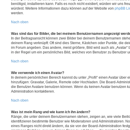
benötigst, installieren kann. Falls es noch nicht existiert, würden wir uns f
würdest. Weitere Informationen dazu können auf der Website von
phpBB Li
werden.
Nach oben
Was sind das für Bilder, die bei meinem Benutzernamen angezeigt werd
In der Beitragsansicht können zwei Bilder bei deinem Benutzernamen stehen.
deinem Rang verknüpft: Oft sind dies Sterne, Kästchen oder Punkte, die de
im Forum angeben. Das andere, meist größere, Bild wird auch als „Avatar“ b
in der Regel um ein persönliches Bild, welches von Benutzer zu Benutzer unt
Nach oben
Wie verwende ich einen Avatar?
In deinem persönlichen Bereich kannst du unter „Profil“ einen Avatar über 
hinzufügen: Gravatar, Galerie, Remote oder Hochladen. Die Board-Adminis
die Benutzer Avatare benutzen können. Wenn du keinen Avatar benutzen kan
Administration kontaktieren.
Nach oben
Was ist mein Rang und wie kann ich ihn ändern?
Ränge, die unter deinem Benutzernamen stehen, zeigen an, wie viele Beiträg
identifizieren bestimmte Benutzer wie Moderatoren und Administratoren. N
eines Ranges nicht direkt ändern, da sie von der Board-Administration festg