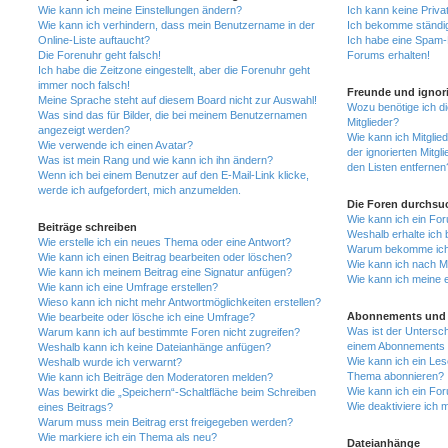
Wie kann ich meine Einstellungen ändern?
Ich kann keine Priva
Wie kann ich verhindern, dass mein Benutzername in der
Ich bekomme ständig
Online-Liste auftaucht?
Ich habe eine Spam-E
Die Forenuhr geht falsch!
Forums erhalten!
Ich habe die Zeitzone eingestellt, aber die Forenuhr geht
immer noch falsch!
Freunde und ignori
Meine Sprache steht auf diesem Board nicht zur Auswahl!
Wozu benötige ich di
Was sind das für Bilder, die bei meinem Benutzernamen
Mitglieder?
angezeigt werden?
Wie kann ich Mitglied
Wie verwende ich einen Avatar?
der ignorierten Mitg
Was ist mein Rang und wie kann ich ihn ändern?
den Listen entfernen
Wenn ich bei einem Benutzer auf den E-Mail-Link klicke,
werde ich aufgefordert, mich anzumelden.
Die Foren durchsu
Wie kann ich ein Fo
Beiträge schreiben
Weshalb erhalte ich 
Wie erstelle ich ein neues Thema oder eine Antwort?
Warum bekomme ich b
Wie kann ich einen Beitrag bearbeiten oder löschen?
Wie kann ich nach M
Wie kann ich meinem Beitrag eine Signatur anfügen?
Wie kann ich meine 
Wie kann ich eine Umfrage erstellen?
Wieso kann ich nicht mehr Antwortmöglichkeiten erstellen?
Abonnements und 
Wie bearbeite oder lösche ich eine Umfrage?
Was ist der Untersc
Warum kann ich auf bestimmte Foren nicht zugreifen?
einem Abonnements 
Weshalb kann ich keine Dateianhänge anfügen?
Wie kann ich ein Les
Weshalb wurde ich verwarnt?
Thema abonnieren?
Wie kann ich Beiträge den Moderatoren melden?
Wie kann ich ein Fo
Was bewirkt die „Speichern“-Schaltfläche beim Schreiben
Wie deaktiviere ich
eines Beitrags?
Warum muss mein Beitrag erst freigegeben werden?
Wie markiere ich ein Thema als neu?
Dateianhänge