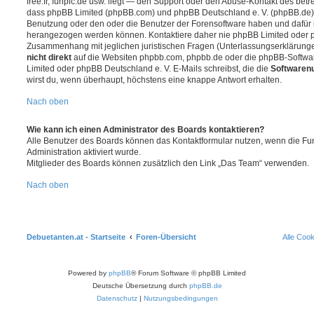
free.fr, funpic.de usw. liegt — den Support oder den Abuse-Kontakt des betr
dass phpBB Limited (phpBB.com) und phpBB Deutschland e. V. (phpBB.de
Benutzung oder den oder die Benutzer der Forensoftware haben und dafür 
herangezogen werden können. Kontaktiere daher nie phpBB Limited oder p
Zusammenhang mit jeglichen juristischen Fragen (Unterlassungserklärunge
nicht direkt
auf die Websiten phpbb.com, phpbb.de oder die phpBB-Softwar
Limited oder phpBB Deutschland e. V. E-Mails schreibst, die die
Softwarenu
wirst du, wenn überhaupt, höchstens eine knappe Antwort erhalten.
Nach oben
Wie kann ich einen Administrator des Boards kontaktieren?
Alle Benutzer des Boards können das Kontaktformular nutzen, wenn die Fun
Administration aktiviert wurde.
Mitglieder des Boards können zusätzlich den Link „Das Team“ verwenden.
Nach oben
Debuetanten.at - Startseite
Foren-Übersicht
Alle Coo
Powered by
phpBB
® Forum Software © phpBB Limited
Deutsche Übersetzung durch
phpBB.de
Datenschutz
|
Nutzungsbedingungen