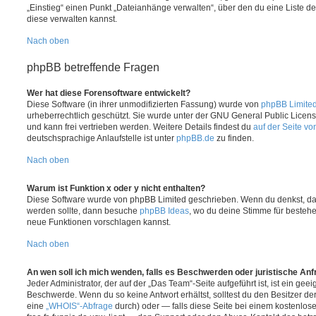
„Einstieg“ einen Punkt „Dateianhänge verwalten“, über den du eine Liste d
diese verwalten kannst.
Nach oben
phpBB betreffende Fragen
Wer hat diese Forensoftware entwickelt?
Diese Software (in ihrer unmodifizierten Fassung) wurde von
phpBB Limite
urheberrechtlich geschützt. Sie wurde unter der GNU General Public License
und kann frei vertrieben werden. Weitere Details findest du
auf der Seite v
deutschsprachige Anlaufstelle ist unter
phpBB.de
zu finden.
Nach oben
Warum ist Funktion x oder y nicht enthalten?
Diese Software wurde von phpBB Limited geschrieben. Wenn du denkst, das
werden sollte, dann besuche
phpBB Ideas
, wo du deine Stimme für beste
neue Funktionen vorschlagen kannst.
Nach oben
An wen soll ich mich wenden, falls es Beschwerden oder juristische An
Jeder Administrator, der auf der „Das Team“-Seite aufgeführt ist, ist ein geei
Beschwerde. Wenn du so keine Antwort erhältst, solltest du den Besitzer de
eine
„WHOIS“-Abfrage
durch) oder — falls diese Seite bei einem kostenlos