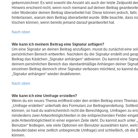
gekennzeichnet. Es wird sowohl die Anzahl als auch der letzte Zeitpunkt d
Hinweis erscheint nicht, wenn noch niemand auf deinen Beitrag geantwortet
oder Moderator deinen Beitrag überarbeitet hat. Diese können jedoch, falls s
hinterlassen, warum dein Beitrag überarbeitet wurde. Bitte beachte, dass n
löschen können, wenn bereits jemand darauf geantwortet hat.
Nach oben
Wie kann ich meinem Beitrag eine Signatur anfügen?
Um eine Signatur an deinen Beitrag anzufügen, musst du zunächst eine sol
persönlichen Bereich entwerfen. Nachdem du die Signatur erstellt und gesp
Beitrag das Kästchen „Signatur anhängen“ aktivieren. Du kannst eine Signa
deinem persönlichen Bereich das standardmäßige Anhängen deiner Signatu
einzelnen Beitrag dennoch ohne Signatur verfassen möchtest, so kannst du 
„Signatur anhängen“ wieder deaktivieren.
Nach oben
Wie kann ich eine Umfrage erstellen?
Wenn du ein neues Thema eröffnest oder den ersten Beitrag eines Themas be
„Umfrage erstellen“ unterhalb des Formulars zur Beitragserstellung. Solltes
können, so hast du wahrscheinlich nicht die Berechtigung, Umfragen zu erste
mindestens zwei Antwortmöglichkeiten in die entsprechenden Felder eingeb
jede Antwortmöglichkeit in einer eigenen Zeile steht. Du kannst auch unter
Benutzer“ festlegen, wie viele Optionen ein Benutzer auswählen kann, welche
bedeutet dabei eine zeitlich unbegrenzte Umfrage) und schließlich, ob die
können.