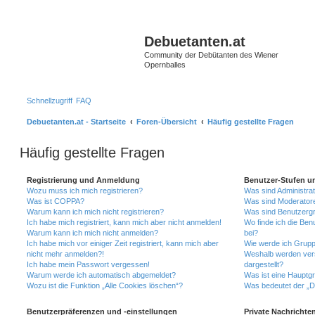
S
Debuetanten.at
Community der Debütanten des Wiener
Opernballes
Schnellzugriff
FAQ
Debuetanten.at - Startseite
Foren-Übersicht
Häufig gestellte Fragen
Häufig gestellte Fragen
Registrierung und Anmeldung
Benutzer-Stufen u
Wozu muss ich mich registrieren?
Was sind Administra
Was ist COPPA?
Was sind Moderator
Warum kann ich mich nicht registrieren?
Was sind Benutzerg
Ich habe mich registriert, kann mich aber nicht anmelden!
Wo finde ich die Ben
Warum kann ich mich nicht anmelden?
bei?
Ich habe mich vor einiger Zeit registriert, kann mich aber
Wie werde ich Grupp
nicht mehr anmelden?!
Weshalb werden ver
Ich habe mein Passwort vergessen!
dargestellt?
Warum werde ich automatisch abgemeldet?
Was ist eine Hauptg
Wozu ist die Funktion „Alle Cookies löschen“?
Was bedeutet der „Da
Benutzerpräferenzen und -einstellungen
Private Nachrichte