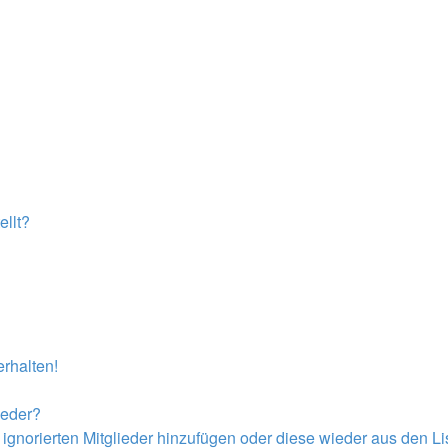
llt?
rhalten!
ieder?
r ignorierten Mitglieder hinzufügen oder diese wieder aus den L