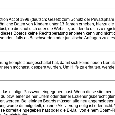
ion Act of 1998 (deutsch: Gesetz zum Schutz der Privatsphäre v
sönliche Daten von Kindern unter 13 Jahren erheben, hierzu di
t, ob dies auf dich oder die Website, auf der du dich zu registri
 dieses Boards keine Rechtsberatung anbieten kann und nicht die
h wenden, falls es Beschwerden oder juristische Anfragen zu di
ierung komplett ausgeschaltet hat, damit sich keine neuen Ben
rieren möchtest, gesperrt wurden. Um Hilfe zu erhalten, wende 
d das richtige Passwort eingegeben hast. Wenn diese stimmen,
t du bzw. einer deiner Eltern oder deiner Erziehungsberechtigt
tiviert werden. Bei einigen Boards müssen alle neu angemeldeten
ung wurde dir mitgeteilt, ob eine Aktivierung nötig ist oder nich
 korrekt eingegeben hast oder die E-Mail von einem Spam-Filte
n Administrator.