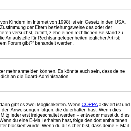
on Kindern im Internet von 1998) ist ein Gesetz in den USA,
e Zustimmung der Eltern beziehungsweise des oder der
eren versuchst, zutrifft, ziehe einen rechtlichen Beistand zu
 Anlaufstelle für Rechtsangelegenheiten jeglicher Art ist;
esem Forum gibt?“ behandelt werden.
utzer mehr anmelden können. Es könnte auch sein, dass deine
dich an die Board-Administration.
 dann gibt es zwei Möglichkeiten. Wenn
COPPA
aktiviert ist und
en den Anweisungen folgen, die du erhalten hast. Wenn dies
 Mitglieder erst freigeschaltet werden – entweder musst du dies
t. Wenn du eine E-Mail erhalten hast, folge den dort enthaltenen
r blockiert wurde. Wenn du dir sicher bist, dass deine E-Mail-