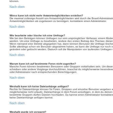
können.
Nach oben
Wieso kann ich nicht mehr Antwortmöglichkeiten erstellen?
Die maximal zulässige Anzahl von Antwortmöglichkeiten wird durch die Board-Administrat
Antwortmöglichkeiten als zugelassen zu benötigen, kontaktiere einen Administrator.
Nach oben
Wie bearbeite oder lösche ich eine Umfrage?
Wie bei den Beiträgen können Umfragen nur vom ursprünglichen Verfasser, einem Modera
werden. Um eine Umfrage zu bearbeiten, ändere den ersten Beitrag des Themas; dieser i
Wenn niemand eine Stimme abgegeben hat, dann können Benutzer die Umfrage löschen
Sollte allerdings schon ein Benutzer abgestimmt haben, so kann die Umfrage nur noch 
geändert oder gelöscht werden. Dadurch soll die Manipulation von laufenden Umfragen 
Nach oben
Warum kann ich auf bestimmte Foren nicht zugreifen?
Manche Foren können bestimmten Benutzern oder Gruppen vorbehalten sein. Um diese e
schreiben oder andere Vorgänge durchzuführen, brauchst du möglicherweise besondere
oder Administrator nach entsprechenden Berechtigungen.
Nach oben
Weshalb kann ich keine Dateianhänge anfügen?
Rechte für Dateianhänge können für Foren, Gruppen und einzelne Benutzer vergeben we
möglicherweise nicht erlaubt, Dateianhänge in dem Forum anzufügen, in dem du deinen 
bestimmte Gruppen dürfen Dateien hochladen. Du kannst einen Administrator kontaktieren, 
keine Dateianhänge anfügen kannst.
Nach oben
Weshalb wurde ich verwarnt?