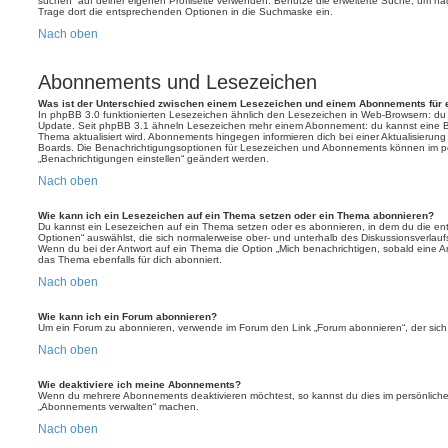
suchen“ auf deiner eigenen Profilseite verwenden. Benutze die erweiterte Suche, um na
Trage dort die entsprechenden Optionen in die Suchmaske ein.
Nach oben
Abonnements und Lesezeichen
Was ist der Unterschied zwischen einem Lesezeichen und einem Abonnements für
In phpBB 3.0 funktionierten Lesezeichen ähnlich den Lesezeichen in Web-Browsern: du
Update. Seit phpBB 3.1 ähneln Lesezeichen mehr einem Abonnement: du kannst eine Be
Thema aktualisiert wird. Abonnements hingegen informieren dich bei einer Aktualisieru
Boards. Die Benachrichtigungsoptionen für Lesezeichen und Abonnements können im pe
„Benachrichtigungen einstellen“ geändert werden.
Nach oben
Wie kann ich ein Lesezeichen auf ein Thema setzen oder ein Thema abonnieren?
Du kannst ein Lesezeichen auf ein Thema setzen oder es abonnieren, in dem du die e
Optionen“ auswählst, die sich normalerweise ober- und unterhalb des Diskussionsverlau
Wenn du bei der Antwort auf ein Thema die Option „Mich benachrichtigen, sobald eine Ant
das Thema ebenfalls für dich abonniert.
Nach oben
Wie kann ich ein Forum abonnieren?
Um ein Forum zu abonnieren, verwende im Forum den Link „Forum abonnieren“, der sich 
Nach oben
Wie deaktiviere ich meine Abonnements?
Wenn du mehrere Abonnements deaktivieren möchtest, so kannst du dies im persönlichen
„Abonnements verwalten“ machen.
Nach oben