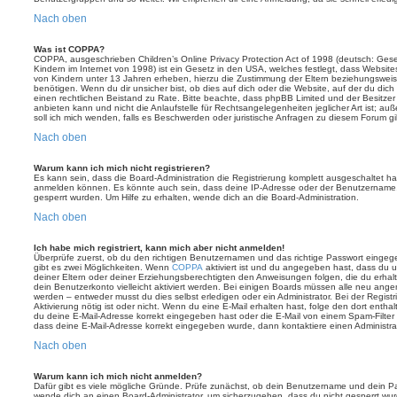
Nach oben
Was ist COPPA?
COPPA, ausgeschrieben Children’s Online Privacy Protection Act of 1998 (deutsch: Ges
Kindern im Internet von 1998) ist ein Gesetz in den USA, welches festlegt, dass Website
von Kindern unter 13 Jahren erheben, hierzu die Zustimmung der Eltern beziehungswei
benötigen. Wenn du dir unsicher bist, ob dies auf dich oder die Website, auf der du dich zu
einen rechtlichen Beistand zu Rate. Bitte beachte, dass phpBB Limited und der Besitze
anbieten kann und nicht die Anlaufstelle für Rechtsangelegenheiten jeglicher Art ist; au
soll ich mich wenden, falls es Beschwerden oder juristische Anfragen zu diesem Forum g
Nach oben
Warum kann ich mich nicht registrieren?
Es kann sein, dass die Board-Administration die Registrierung komplett ausgeschaltet h
anmelden können. Es könnte auch sein, dass deine IP-Adresse oder der Benutzername, m
gesperrt wurden. Um Hilfe zu erhalten, wende dich an die Board-Administration.
Nach oben
Ich habe mich registriert, kann mich aber nicht anmelden!
Überprüfe zuerst, ob du den richtigen Benutzernamen und das richtige Passwort einge
gibt es zwei Möglichkeiten. Wenn
COPPA
aktiviert ist und du angegeben hast, dass du un
deiner Eltern oder deiner Erziehungsberechtigten den Anweisungen folgen, die du erhalte
dein Benutzerkonto vielleicht aktiviert werden. Bei einigen Boards müssen alle neu angem
werden – entweder musst du dies selbst erledigen oder ein Administrator. Bei der Registri
Aktivierung nötig ist oder nicht. Wenn du eine E-Mail erhalten hast, folge den dort ent
du deine E-Mail-Adresse korrekt eingegeben hast oder die E-Mail von einem Spam-Filter b
dass deine E-Mail-Adresse korrekt eingegeben wurde, dann kontaktiere einen Administrat
Nach oben
Warum kann ich mich nicht anmelden?
Dafür gibt es viele mögliche Gründe. Prüfe zunächst, ob dein Benutzername und dein Pass
wende dich an einen Board-Administrator, um sicherzugehen, dass du nicht gesperrt wurde