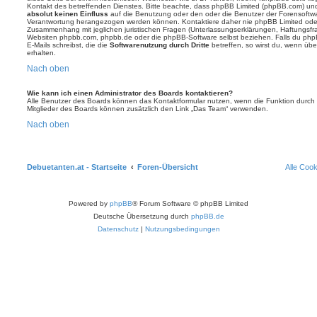
Kontakt des betreffenden Dienstes. Bitte beachte, dass phpBB Limited (phpBB.com) u
absolut keinen Einfluss
auf die Benutzung oder den oder die Benutzer der Forensoftwa
Verantwortung herangezogen werden können. Kontaktiere daher nie phpBB Limited oder
Zusammenhang mit jeglichen juristischen Fragen (Unterlassungserklärungen, Haftungsfr
Websiten phpbb.com, phpbb.de oder die phpBB-Software selbst beziehen. Falls du php
E-Mails schreibst, die die
Softwarenutzung durch Dritte
betreffen, so wirst du, wenn üb
erhalten.
Nach oben
Wie kann ich einen Administrator des Boards kontaktieren?
Alle Benutzer des Boards können das Kontaktformular nutzen, wenn die Funktion durch di
Mitglieder des Boards können zusätzlich den Link „Das Team“ verwenden.
Nach oben
Debuetanten.at - Startseite
Foren-Übersicht
Alle Coo
Powered by
phpBB
® Forum Software © phpBB Limited
Deutsche Übersetzung durch
phpBB.de
Datenschutz
|
Nutzungsbedingungen