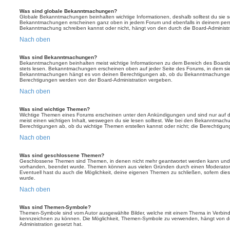
Was sind globale Bekanntmachungen?
Globale Bekanntmachungen beinhalten wichtige Informationen, deshalb solltest du sie s
Bekanntmachungen erscheinen ganz oben in jedem Forum und ebenfalls in deinem persö
Bekanntmachung schreiben kannst oder nicht, hängt von den durch die Board-Administ
Nach oben
Was sind Bekanntmachungen?
Bekanntmachungen beinhalten meist wichtige Informationen zu dem Bereich des Boards, i
stets lesen. Bekanntmachungen erscheinen oben auf jeder Seite des Forums, in dem sie 
Bekanntmachungen hängt es von deinen Berechtigungen ab, ob du Bekanntmachungen er
Berechtigungen werden von der Board-Administration vergeben.
Nach oben
Was sind wichtige Themen?
Wichtige Themen eines Forums erscheinen unter den Ankündigungen und sind nur auf d
meist einen wichtigen Inhalt, weswegen du sie lesen solltest. Wie bei den Bekanntmac
Berechtigungen ab, ob du wichtige Themen erstellen kannst oder nicht; die Berechtigunge
Nach oben
Was sind geschlossene Themen?
Geschlossene Themen sind Themen, in denen nicht mehr geantwortet werden kann und b
vorhanden, beendet wurde. Themen können aus vielen Gründen durch einen Moderator o
Eventuell hast du auch die Möglichkeit, deine eigenen Themen zu schließen, sofern dies
wurde.
Nach oben
Was sind Themen-Symbole?
Themen-Symbole sind vom Autor ausgewählte Bilder, welche mit einem Thema in Verbin
kennzeichnen zu können. Die Möglichkeit, Themen-Symbole zu verwenden, hängt von de
Administration gesetzt hat.