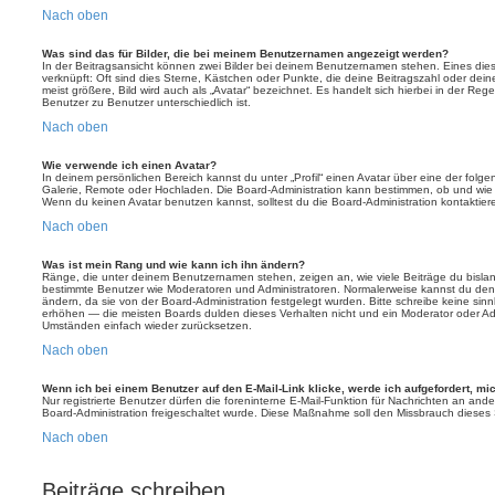
Nach oben
Was sind das für Bilder, die bei meinem Benutzernamen angezeigt werden?
In der Beitragsansicht können zwei Bilder bei deinem Benutzernamen stehen. Eines diese
verknüpft: Oft sind dies Sterne, Kästchen oder Punkte, die deine Beitragszahl oder de
meist größere, Bild wird auch als „Avatar“ bezeichnet. Es handelt sich hierbei in der Reg
Benutzer zu Benutzer unterschiedlich ist.
Nach oben
Wie verwende ich einen Avatar?
In deinem persönlichen Bereich kannst du unter „Profil“ einen Avatar über eine der folg
Galerie, Remote oder Hochladen. Die Board-Administration kann bestimmen, ob und wie
Wenn du keinen Avatar benutzen kannst, solltest du die Board-Administration kontaktier
Nach oben
Was ist mein Rang und wie kann ich ihn ändern?
Ränge, die unter deinem Benutzernamen stehen, zeigen an, wie viele Beiträge du bislang e
bestimmte Benutzer wie Moderatoren und Administratoren. Normalerweise kannst du den 
ändern, da sie von der Board-Administration festgelegt wurden. Bitte schreibe keine si
erhöhen — die meisten Boards dulden dieses Verhalten nicht und ein Moderator oder Adm
Umständen einfach wieder zurücksetzen.
Nach oben
Wenn ich bei einem Benutzer auf den E-Mail-Link klicke, werde ich aufgefordert, m
Nur registrierte Benutzer dürfen die foreninterne E-Mail-Funktion für Nachrichten an ande
Board-Administration freigeschaltet wurde. Diese Maßnahme soll den Missbrauch dieses
Nach oben
Beiträge schreiben