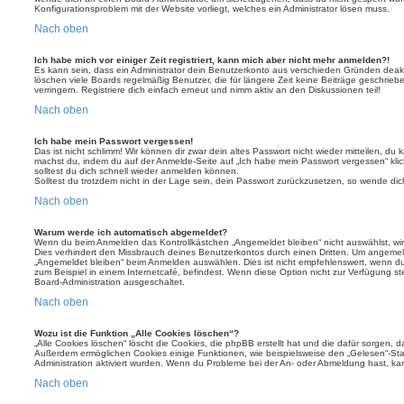
Konfigurationsproblem mit der Website vorliegt, welches ein Administrator lösen muss.
Nach oben
Ich habe mich vor einiger Zeit registriert, kann mich aber nicht mehr anmelden?!
Es kann sein, dass ein Administrator dein Benutzerkonto aus verschieden Gründen deakt
löschen viele Boards regelmäßig Benutzer, die für längere Zeit keine Beiträge geschri
verringern. Registriere dich einfach erneut und nimm aktiv an den Diskussionen teil!
Nach oben
Ich habe mein Passwort vergessen!
Das ist nicht schlimm! Wir können dir zwar dein altes Passwort nicht wieder mitteilen, du
machst du, indem du auf der Anmelde-Seite auf „Ich habe mein Passwort vergessen“ kli
solltest du dich schnell wieder anmelden können.
Solltest du trotzdem nicht in der Lage sein, dein Passwort zurückzusetzen, so wende dic
Nach oben
Warum werde ich automatisch abgemeldet?
Wenn du beim Anmelden das Kontrollkästchen „Angemeldet bleiben“ nicht auswählst, wirs
Dies verhindert den Missbrauch deines Benutzerkontos durch einen Dritten. Um angemel
„Angemeldet bleiben“ beim Anmelden auswählen. Dies ist nicht empfehlenswert, wenn du
zum Beispiel in einem Internetcafé, befindest. Wenn diese Option nicht zur Verfügung st
Board-Administration ausgeschaltet.
Nach oben
Wozu ist die Funktion „Alle Cookies löschen“?
„Alle Cookies löschen“ löscht die Cookies, die phpBB erstellt hat und die dafür sorgen, 
Außerdem ermöglichen Cookies einige Funktionen, wie beispielsweise den „Gelesen“-Stat
Administration aktiviert wurden. Wenn du Probleme bei der An- oder Abmeldung hast, ka
Nach oben