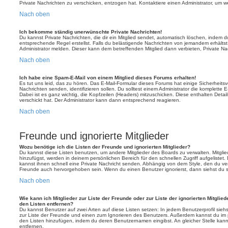
Private Nachrichten zu verschicken, entzogen hat. Kontaktiere einen Administrator, um we
Nach oben
Ich bekomme ständig unerwünschte Private Nachrichten!
Du kannst Private Nachrichten, die dir ein Mitglied sendet, automatisch löschen, indem 
entsprechende Regel erstellst. Falls du belästigende Nachrichten von jemandem erhälts
Administrator melden. Dieser kann dem betreffenden Mitglied dann verbieten, Private N
Nach oben
Ich habe eine Spam-E-Mail von einem Mitglied dieses Forums erhalten!
Es tut uns leid, das zu hören. Das E-Mail-Formular dieses Forums hat einige Sicherheits
Nachrichten senden, identifizieren sollen. Du solltest einem Administrator die komplette 
Dabei ist es ganz wichtig, die Kopfzeilen (Headers) mitzuschicken. Diese enthalten Detai
verschickt hat. Der Administrator kann dann entsprechend reagieren.
Nach oben
Freunde und ignorierte Mitglieder
Wozu benötige ich die Listen der Freunde und ignorierten Mitglieder?
Du kannst diese Listen benutzen, um andere Mitglieder des Boards zu verwalten. Mitglied
hinzufügst, werden in deinem persönlichen Bereich für den schnellen Zugriff aufgelistet.
kannst ihnen schnell eine Private Nachricht senden. Abhängig von dem Style, den du v
Freunde auch hervorgehoben sein. Wenn du einen Benutzer ignorierst, dann siehst du s
Nach oben
Wie kann ich Mitglieder zur Liste der Freunde oder zur Liste der ignorierten Mitglie
den Listen entfernen?
Du kannst Benutzer auf zwei Arten auf diese Listen setzen: In jedem Benutzerprofil sieh
zur Liste der Freunde und einen zum Ignorieren des Benutzers. Außerdem kannst du im p
den Listen hinzufügen, indem du deren Benutzernamen eingibst. An gleicher Stelle kann
entfernen.