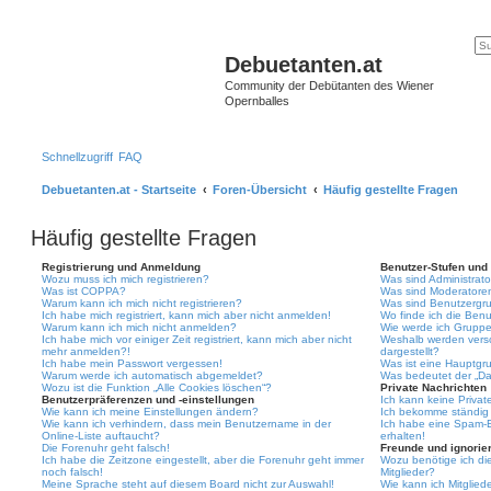
Debuetanten.at
Community der Debütanten des Wiener
Opernballes
Schnellzugriff
FAQ
Debuetanten.at - Startseite
Foren-Übersicht
Häufig gestellte Fragen
Häufig gestellte Fragen
Registrierung und Anmeldung
Benutzer-Stufen und
Wozu muss ich mich registrieren?
Was sind Administrat
Was ist COPPA?
Was sind Moderatore
Warum kann ich mich nicht registrieren?
Was sind Benutzergr
Ich habe mich registriert, kann mich aber nicht anmelden!
Wo finde ich die Benu
Warum kann ich mich nicht anmelden?
Wie werde ich Gruppe
Ich habe mich vor einiger Zeit registriert, kann mich aber nicht
Weshalb werden vers
mehr anmelden?!
dargestellt?
Ich habe mein Passwort vergessen!
Was ist eine Hauptgr
Warum werde ich automatisch abgemeldet?
Was bedeutet der „Das
Wozu ist die Funktion „Alle Cookies löschen“?
Private Nachrichten
Benutzerpräferenzen und -einstellungen
Ich kann keine Privat
Wie kann ich meine Einstellungen ändern?
Ich bekomme ständig 
Wie kann ich verhindern, dass mein Benutzername in der
Ich habe eine Spam-E
Online-Liste auftaucht?
erhalten!
Die Forenuhr geht falsch!
Freunde und ignorier
Ich habe die Zeitzone eingestellt, aber die Forenuhr geht immer
Wozu benötige ich die
noch falsch!
Mitglieder?
Meine Sprache steht auf diesem Board nicht zur Auswahl!
Wie kann ich Mitgliede