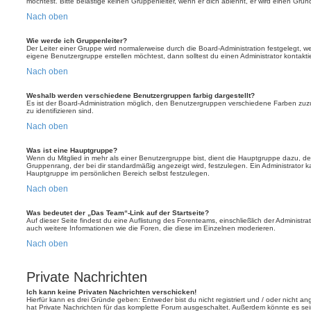
möchtest. Bitte belästige keinen Gruppenleiter, wenn er dich ablehnt, er wird einen Gru
Nach oben
Wie werde ich Gruppenleiter?
Der Leiter einer Gruppe wird normalerweise durch die Board-Administration festgelegt, w
eigene Benutzergruppe erstellen möchtest, dann solltest du einen Administrator kontakti
Nach oben
Weshalb werden verschiedene Benutzergruppen farbig dargestellt?
Es ist der Board-Administration möglich, den Benutzergruppen verschiedene Farben zuzut
zu identifizieren sind.
Nach oben
Was ist eine Hauptgruppe?
Wenn du Mitglied in mehr als einer Benutzergruppe bist, dient die Hauptgruppe dazu, 
Gruppenrang, der bei dir standardmäßig angezeigt wird, festzulegen. Ein Administrator 
Hauptgruppe im persönlichen Bereich selbst festzulegen.
Nach oben
Was bedeutet der „Das Team“-Link auf der Startseite?
Auf dieser Seite findest du eine Auflistung des Forenteams, einschließlich der Administra
auch weitere Informationen wie die Foren, die diese im Einzelnen moderieren.
Nach oben
Private Nachrichten
Ich kann keine Privaten Nachrichten verschicken!
Hierfür kann es drei Gründe geben: Entweder bist du nicht registriert und / oder nicht a
hat Private Nachrichten für das komplette Forum ausgeschaltet. Außerdem könnte es sein