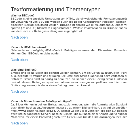
Textformatierung und Thementypen
Was ist BBCode?
BBCode ist eine spezielle Umsetzung von HTML, die dir weitreichende Formatierungsmögli
zur Verwendung von BBCode werden durch die Board-Administration vergeben, können j
einzelnen Beitrag deaktiviert werden. BBCode ist ähnlich wie HTML aufgebaut, jedoch wer
spitzen („<“ und „>“) Klammern eingeschlossen. Weitere Informationen zu BBCode findest d
von der Seite zur Beitragserstellung aus zugänglich ist.
Nach oben
Kann ich HTML benutzen?
Nein, es ist nicht möglich, HTML-Code in Beiträgen zu verwenden. Die meisten Formatier
können über BBCode erreicht werden.
Nach oben
Was sind Smilies?
Smilies sind kleine Bilder, die benutzt werden können, um ein Gefühl auszudrücken. Für 
z. B. bedeutet :) fröhlich und :( traurig. Die Liste aller Smilies kannst du beim Verfassen
trotzdem, Smilies nicht zu häufig zu benutzen, sie können einen Beitrag schnell unles
deshalb deinen Beitrag entsprechend überarbeiten oder gar komplett löschen. Die Board
Smilies begrenzen, die du in einem Beitrag benutzen kannst.
Nach oben
Kann ich Bilder in meine Beiträge einfügen?
Ja, Bilder können in deinem Beitrag angezeigt werden. Wenn die Administration Dateian
auch direkt hochladen. Ansonsten musst du zu einem Bild verlinken, das auf einem öffentl
http://www.domain.tld/mein-bild.gif. Du kannst weder Bilder verlinken, die sich auf deine
öffentlich zugänglicher Server), noch zu Bildern, die nur nach einer Anmeldung verfügbar
Mailboxen, mit einem Passwort geschützte Seiten usw. Um das Bild anzuzeigen, benutz
Nach oben