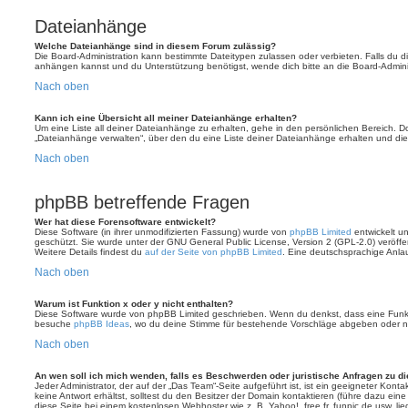
Dateianhänge
Welche Dateianhänge sind in diesem Forum zulässig?
Die Board-Administration kann bestimmte Dateitypen zulassen oder verbieten. Falls du dir
anhängen kannst und du Unterstützung benötigst, wende dich bitte an die Board-Adminis
Nach oben
Kann ich eine Übersicht all meiner Dateianhänge erhalten?
Um eine Liste all deiner Dateianhänge zu erhalten, gehe in den persönlichen Bereich. Dor
„Dateianhänge verwalten“, über den du eine Liste deiner Dateianhänge erhalten und die
Nach oben
phpBB betreffende Fragen
Wer hat diese Forensoftware entwickelt?
Diese Software (in ihrer unmodifizierten Fassung) wurde von
phpBB Limited
entwickelt und
geschützt. Sie wurde unter der GNU General Public License, Version 2 (GPL-2.0) veröffen
Weitere Details findest du
auf der Seite von phpBB Limited
. Eine deutschsprachige Anlauf
Nach oben
Warum ist Funktion x oder y nicht enthalten?
Diese Software wurde von phpBB Limited geschrieben. Wenn du denkst, dass eine Funkt
besuche
phpBB Ideas
, wo du deine Stimme für bestehende Vorschläge abgeben oder n
Nach oben
An wen soll ich mich wenden, falls es Beschwerden oder juristische Anfragen zu d
Jeder Administrator, der auf der „Das Team“-Seite aufgeführt ist, ist ein geeigneter Kon
keine Antwort erhältst, solltest du den Besitzer der Domain kontaktieren (führe dazu ein
diese Seite bei einem kostenlosen Webhoster wie z. B. Yahoo!, free.fr, funpic.de usw. l