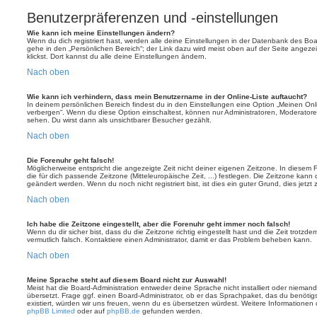
Benutzerpräferenzen und -einstellungen
Wie kann ich meine Einstellungen ändern?
Wenn du dich registriert hast, werden alle deine Einstellungen in der Datenbank des Bo
gehe in den „Persönlichen Bereich“; der Link dazu wird meist oben auf der Seite ange
klickst. Dort kannst du alle deine Einstellungen ändern.
Nach oben
Wie kann ich verhindern, dass mein Benutzername in der Online-Liste auftaucht?
In deinem persönlichen Bereich findest du in den Einstellungen eine Option „Meinen On
verbergen“. Wenn du diese Option einschaltest, können nur Administratoren, Moderatore
sehen. Du wirst dann als unsichtbarer Besucher gezählt.
Nach oben
Die Forenuhr geht falsch!
Möglicherweise entspricht die angezeigte Zeit nicht deiner eigenen Zeitzone. In diesem Fa
die für dich passende Zeitzone (Mitteleuropäische Zeit, ...) festlegen. Die Zeitzone kann
geändert werden. Wenn du noch nicht registriert bist, ist dies ein guter Grund, dies jetzt 
Nach oben
Ich habe die Zeitzone eingestellt, aber die Forenuhr geht immer noch falsch!
Wenn du dir sicher bist, dass du die Zeitzone richtig eingestellt hast und die Zeit trotzde
vermutlich falsch. Kontaktiere einen Administrator, damit er das Problem beheben kann.
Nach oben
Meine Sprache steht auf diesem Board nicht zur Auswahl!
Meist hat die Board-Administration entweder deine Sprache nicht installiert oder nieman
übersetzt. Frage ggf. einen Board-Administrator, ob er das Sprachpaket, das du benötigst,
existiert, würden wir uns freuen, wenn du es übersetzen würdest. Weitere Informatione
phpBB Limited
oder auf
phpBB.de
gefunden werden.