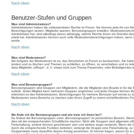
Nach oben
Benutzer-Stufen und Gruppen
Was sind Administratoren?
Administratoren haben die umfassendsten Rechte im Forum. Sie können jede Art von Akt
Berechtigungen setzen, Mitglieder sperren, Benutzergruppen erstellen, Moderationsrech
Administrator hat, sind allerdings davon abhängig, welche Rechte ihnen ein Gründer des
erteilt hat. Administratoren können auch volle Moderationsberechtigungen haben, wenn 
wurde.
Nach oben
Was sind Moderatoren?
Die Aufgabe der Moderatoren ist es, das Geschehen im Forum zu beobachten. Sie haben
ändern und zu löschen und Themen zu schließen, zu öffnen, zu verschieben und zu teil
dass Mitglieder „offtopic“, d. h. etwas nicht zum Thema Passendes, oder Beleidigendes 
Nach oben
Was sind Benutzergruppen?
Benutzergruppen sind Gruppen von Mitgliedern, die die Mitglieder des Boards in für die 
aufteilt. Jedes Mitglied kann mehreren Gruppen angehören und jeder Gruppe können Be
erleichtert es den Administratoren, Berechtigungen für mehrere Benutzer auf einmal zu 
Moderatoren eines Bereichs zu machen oder ihnen Zugriff zu einem nichtöffentlichen F
Nach oben
Wo finde ich die Benutzergruppen und wie trete ich ihnen bei?
Du findest die Benutzergruppen unter „Benutzergruppen“ im persönlichen Bereich. Wenn 
dies mit der entsprechenden Schaltfläche machen. Nicht alle Gruppen sind allgemein offe
Freischaltung, andere können geschlossen sein und weitere sogar versteckt. Wenn die Gr
durch die entsprechende Funktion beitreten; verlangt die Gruppe eine Freischaltung, so 
Gruppenleiter muss daraufhin deinen Antrag annehmen. Er könnte fragen, warum du i