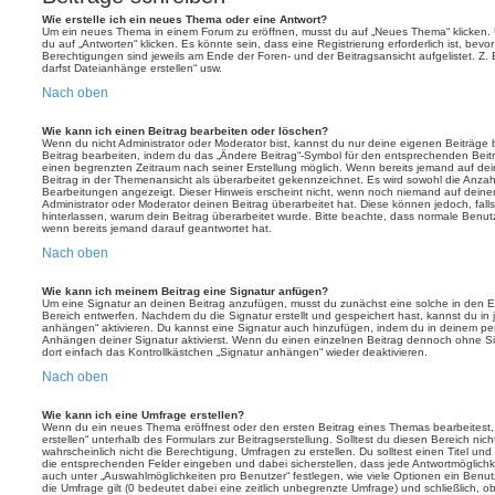
Wie erstelle ich ein neues Thema oder eine Antwort?
Um ein neues Thema in einem Forum zu eröffnen, musst du auf „Neues Thema“ klicken. 
du auf „Antworten“ klicken. Es könnte sein, dass eine Registrierung erforderlich ist, bev
Berechtigungen sind jeweils am Ende der Foren- und der Beitragsansicht aufgelistet. Z. 
darfst Dateianhänge erstellen“ usw.
Nach oben
Wie kann ich einen Beitrag bearbeiten oder löschen?
Wenn du nicht Administrator oder Moderator bist, kannst du nur deine eigenen Beiträge
Beitrag bearbeiten, indem du das „Ändere Beitrag“-Symbol für den entsprechenden Beitrag 
einen begrenzten Zeitraum nach seiner Erstellung möglich. Wenn bereits jemand auf dein
Beitrag in der Themenansicht als überarbeitet gekennzeichnet. Es wird sowohl die Anzahl
Bearbeitungen angezeigt. Dieser Hinweis erscheint nicht, wenn noch niemand auf deine
Administrator oder Moderator deinen Beitrag überarbeitet hat. Diese können jedoch, falls 
hinterlassen, warum dein Beitrag überarbeitet wurde. Bitte beachte, dass normale Benut
wenn bereits jemand darauf geantwortet hat.
Nach oben
Wie kann ich meinem Beitrag eine Signatur anfügen?
Um eine Signatur an deinen Beitrag anzufügen, musst du zunächst eine solche in den E
Bereich entwerfen. Nachdem du die Signatur erstellt und gespeichert hast, kannst du in
anhängen“ aktivieren. Du kannst eine Signatur auch hinzufügen, indem du in deinem p
Anhängen deiner Signatur aktivierst. Wenn du einen einzelnen Beitrag dennoch ohne Si
dort einfach das Kontrollkästchen „Signatur anhängen“ wieder deaktivieren.
Nach oben
Wie kann ich eine Umfrage erstellen?
Wenn du ein neues Thema eröffnest oder den ersten Beitrag eines Themas bearbeitest, 
erstellen“ unterhalb des Formulars zur Beitragserstellung. Solltest du diesen Bereich ni
wahrscheinlich nicht die Berechtigung, Umfragen zu erstellen. Du solltest einen Titel un
die entsprechenden Felder eingeben und dabei sicherstellen, dass jede Antwortmöglichkei
auch unter „Auswahlmöglichkeiten pro Benutzer“ festlegen, wie viele Optionen ein Benutz
die Umfrage gilt (0 bedeutet dabei eine zeitlich unbegrenzte Umfrage) und schließlich, 