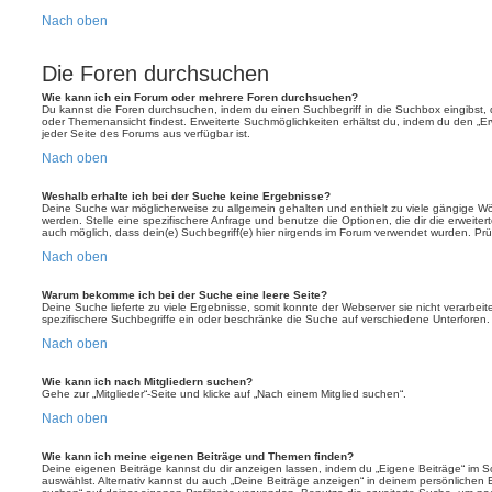
Nach oben
Die Foren durchsuchen
Wie kann ich ein Forum oder mehrere Foren durchsuchen?
Du kannst die Foren durchsuchen, indem du einen Suchbegriff in die Suchbox eingibst, d
oder Themenansicht findest. Erweiterte Suchmöglichkeiten erhältst du, indem du den „Erw
jeder Seite des Forums aus verfügbar ist.
Nach oben
Weshalb erhalte ich bei der Suche keine Ergebnisse?
Deine Suche war möglicherweise zu allgemein gehalten und enthielt zu viele gängige Wör
werden. Stelle eine spezifischere Anfrage und benutze die Optionen, die dir die erweiter
auch möglich, dass dein(e) Suchbegriff(e) hier nirgends im Forum verwendet wurden. Prüf
Nach oben
Warum bekomme ich bei der Suche eine leere Seite?
Deine Suche lieferte zu viele Ergebnisse, somit konnte der Webserver sie nicht verarbei
spezifischere Suchbegriffe ein oder beschränke die Suche auf verschiedene Unterforen.
Nach oben
Wie kann ich nach Mitgliedern suchen?
Gehe zur „Mitglieder“-Seite und klicke auf „Nach einem Mitglied suchen“.
Nach oben
Wie kann ich meine eigenen Beiträge und Themen finden?
Deine eigenen Beiträge kannst du dir anzeigen lassen, indem du „Eigene Beiträge“ im Sc
auswählst. Alternativ kannst du auch „Deine Beiträge anzeigen“ in deinem persönlichen 