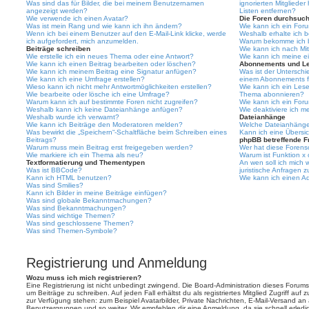
Was sind das für Bilder, die bei meinem Benutzernamen
ignorierten Mitgliede
angezeigt werden?
Listen entfernen?
Wie verwende ich einen Avatar?
Die Foren durchsuc
Was ist mein Rang und wie kann ich ihn ändern?
Wie kann ich ein For
Wenn ich bei einem Benutzer auf den E-Mail-Link klicke, werde
Weshalb erhalte ich 
ich aufgefordert, mich anzumelden.
Warum bekomme ich be
Beiträge schreiben
Wie kann ich nach Mi
Wie erstelle ich ein neues Thema oder eine Antwort?
Wie kann ich meine e
Wie kann ich einen Beitrag bearbeiten oder löschen?
Abonnements und L
Wie kann ich meinem Beitrag eine Signatur anfügen?
Was ist der Untersch
Wie kann ich eine Umfrage erstellen?
einem Abonnements f
Wieso kann ich nicht mehr Antwortmöglichkeiten erstellen?
Wie kann ich ein Les
Wie bearbeite oder lösche ich eine Umfrage?
Thema abonnieren?
Warum kann ich auf bestimmte Foren nicht zugreifen?
Wie kann ich ein For
Weshalb kann ich keine Dateianhänge anfügen?
Wie deaktiviere ich 
Weshalb wurde ich verwarnt?
Dateianhänge
Wie kann ich Beiträge den Moderatoren melden?
Welche Dateianhänge 
Was bewirkt die „Speichern“-Schaltfläche beim Schreiben eines
Kann ich eine Übersic
Beitrags?
phpBB betreffende F
Warum muss mein Beitrag erst freigegeben werden?
Wer hat diese Forenso
Wie markiere ich ein Thema als neu?
Warum ist Funktion x 
Textformatierung und Thementypen
An wen soll ich mich
Was ist BBCode?
juristische Anfragen 
Kann ich HTML benutzen?
Wie kann ich einen Ad
Was sind Smilies?
Kann ich Bilder in meine Beiträge einfügen?
Was sind globale Bekanntmachungen?
Was sind Bekanntmachungen?
Was sind wichtige Themen?
Was sind geschlossene Themen?
Was sind Themen-Symbole?
Registrierung und Anmeldung
Wozu muss ich mich registrieren?
Eine Registrierung ist nicht unbedingt zwingend. Die Board-Administration dieses Forums 
um Beiträge zu schreiben. Auf jeden Fall erhältst du als registriertes Mitglied Zugriff auf
zur Verfügung stehen: zum Beispiel Avatarbilder, Private Nachrichten, E-Mail-Versand an an
Benutzergruppen und so weiter. Wir empfehlen dir eine Anmeldung, da sie schnell erledigt i