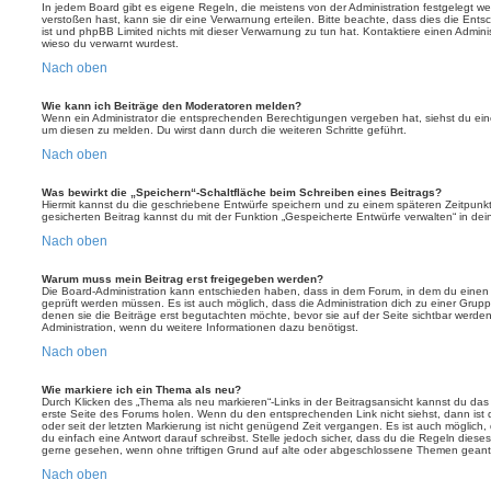
In jedem Board gibt es eigene Regeln, die meistens von der Administration festgelegt 
verstoßen hast, kann sie dir eine Verwarnung erteilen. Bitte beachte, dass dies die Ent
ist und phpBB Limited nichts mit dieser Verwarnung zu tun hat. Kontaktiere einen Administr
wieso du verwarnt wurdest.
Nach oben
Wie kann ich Beiträge den Moderatoren melden?
Wenn ein Administrator die entsprechenden Berechtigungen vergeben hat, siehst du eine
um diesen zu melden. Du wirst dann durch die weiteren Schritte geführt.
Nach oben
Was bewirkt die „Speichern“-Schaltfläche beim Schreiben eines Beitrags?
Hiermit kannst du die geschriebene Entwürfe speichern und zu einem späteren Zeitpunk
gesicherten Beitrag kannst du mit der Funktion „Gespeicherte Entwürfe verwalten“ in de
Nach oben
Warum muss mein Beitrag erst freigegeben werden?
Die Board-Administration kann entschieden haben, dass in dem Forum, in dem du einen Bei
geprüft werden müssen. Es ist auch möglich, dass die Administration dich zu einer Grup
denen sie die Beiträge erst begutachten möchte, bevor sie auf der Seite sichtbar werden.
Administration, wenn du weitere Informationen dazu benötigst.
Nach oben
Wie markiere ich ein Thema als neu?
Durch Klicken des „Thema als neu markieren“-Links in der Beitragsansicht kannst du d
erste Seite des Forums holen. Wenn du den entsprechenden Link nicht siehst, dann ist d
oder seit der letzten Markierung ist nicht genügend Zeit vergangen. Es ist auch möglic
du einfach eine Antwort darauf schreibst. Stelle jedoch sicher, dass du die Regeln diese
gerne gesehen, wenn ohne triftigen Grund auf alte oder abgeschlossene Themen geantw
Nach oben