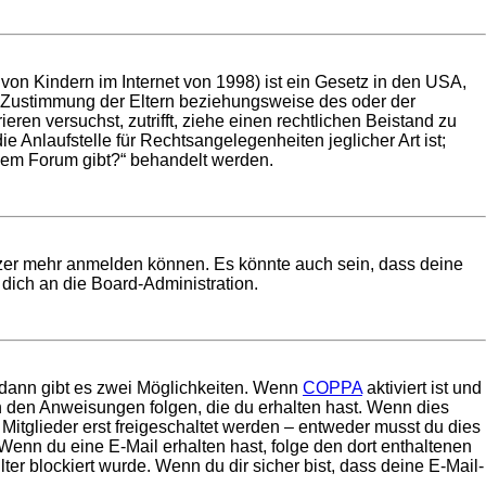
on Kindern im Internet von 1998) ist ein Gesetz in den USA,
e Zustimmung der Eltern beziehungsweise des oder der
eren versuchst, zutrifft, ziehe einen rechtlichen Beistand zu
 Anlaufstelle für Rechtsangelegenheiten jeglicher Art ist;
esem Forum gibt?“ behandelt werden.
utzer mehr anmelden können. Es könnte auch sein, dass deine
dich an die Board-Administration.
 dann gibt es zwei Möglichkeiten. Wenn
COPPA
aktiviert ist und
en den Anweisungen folgen, die du erhalten hast. Wenn dies
 Mitglieder erst freigeschaltet werden – entweder musst du dies
t. Wenn du eine E-Mail erhalten hast, folge den dort enthaltenen
r blockiert wurde. Wenn du dir sicher bist, dass deine E-Mail-