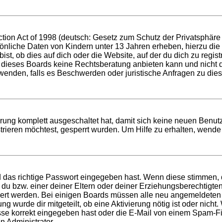
ion Act of 1998 (deutsch: Gesetz zum Schutz der Privatsphäre v
sönliche Daten von Kindern unter 13 Jahren erheben, hierzu di
t, ob dies auf dich oder die Website, auf der du dich zu registri
 dieses Boards keine Rechtsberatung anbieten kann und nicht die
h wenden, falls es Beschwerden oder juristische Anfragen zu di
ierung komplett ausgeschaltet hat, damit sich keine neuen Ben
rieren möchtest, gesperrt wurden. Um Hilfe zu erhalten, wende 
d das richtige Passwort eingegeben hast. Wenn diese stimmen,
t du bzw. einer deiner Eltern oder deiner Erziehungsberechtigt
tiviert werden. Bei einigen Boards müssen alle neu angemeldeten
ung wurde dir mitgeteilt, ob eine Aktivierung nötig ist oder nich
 korrekt eingegeben hast oder die E-Mail von einem Spam-Filte
n Administrator.