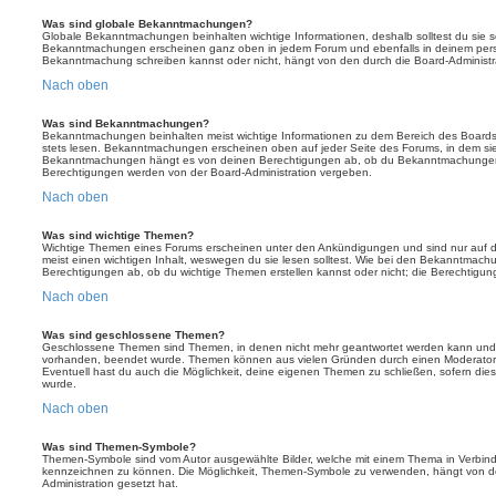
Was sind globale Bekanntmachungen?
Globale Bekanntmachungen beinhalten wichtige Informationen, deshalb solltest du sie s
Bekanntmachungen erscheinen ganz oben in jedem Forum und ebenfalls in deinem persö
Bekanntmachung schreiben kannst oder nicht, hängt von den durch die Board-Administ
Nach oben
Was sind Bekanntmachungen?
Bekanntmachungen beinhalten meist wichtige Informationen zu dem Bereich des Boards, i
stets lesen. Bekanntmachungen erscheinen oben auf jeder Seite des Forums, in dem sie 
Bekanntmachungen hängt es von deinen Berechtigungen ab, ob du Bekanntmachungen er
Berechtigungen werden von der Board-Administration vergeben.
Nach oben
Was sind wichtige Themen?
Wichtige Themen eines Forums erscheinen unter den Ankündigungen und sind nur auf d
meist einen wichtigen Inhalt, weswegen du sie lesen solltest. Wie bei den Bekanntmac
Berechtigungen ab, ob du wichtige Themen erstellen kannst oder nicht; die Berechtigunge
Nach oben
Was sind geschlossene Themen?
Geschlossene Themen sind Themen, in denen nicht mehr geantwortet werden kann und b
vorhanden, beendet wurde. Themen können aus vielen Gründen durch einen Moderator o
Eventuell hast du auch die Möglichkeit, deine eigenen Themen zu schließen, sofern dies
wurde.
Nach oben
Was sind Themen-Symbole?
Themen-Symbole sind vom Autor ausgewählte Bilder, welche mit einem Thema in Verbin
kennzeichnen zu können. Die Möglichkeit, Themen-Symbole zu verwenden, hängt von de
Administration gesetzt hat.