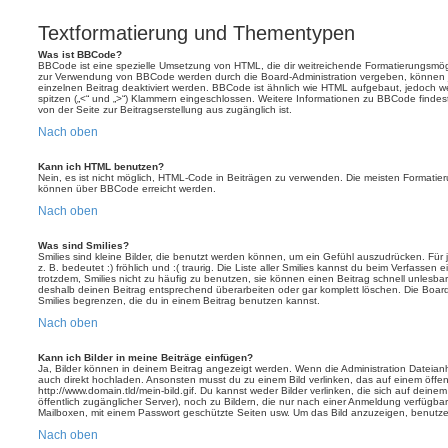
Textformatierung und Thementypen
Was ist BBCode?
BBCode ist eine spezielle Umsetzung von HTML, die dir weitreichende Formatierungsmögli
zur Verwendung von BBCode werden durch die Board-Administration vergeben, können j
einzelnen Beitrag deaktiviert werden. BBCode ist ähnlich wie HTML aufgebaut, jedoch wer
spitzen („<“ und „>“) Klammern eingeschlossen. Weitere Informationen zu BBCode findest d
von der Seite zur Beitragserstellung aus zugänglich ist.
Nach oben
Kann ich HTML benutzen?
Nein, es ist nicht möglich, HTML-Code in Beiträgen zu verwenden. Die meisten Formatier
können über BBCode erreicht werden.
Nach oben
Was sind Smilies?
Smilies sind kleine Bilder, die benutzt werden können, um ein Gefühl auszudrücken. Für 
z. B. bedeutet :) fröhlich und :( traurig. Die Liste aller Smilies kannst du beim Verfassen
trotzdem, Smilies nicht zu häufig zu benutzen, sie können einen Beitrag schnell unles
deshalb deinen Beitrag entsprechend überarbeiten oder gar komplett löschen. Die Board
Smilies begrenzen, die du in einem Beitrag benutzen kannst.
Nach oben
Kann ich Bilder in meine Beiträge einfügen?
Ja, Bilder können in deinem Beitrag angezeigt werden. Wenn die Administration Dateian
auch direkt hochladen. Ansonsten musst du zu einem Bild verlinken, das auf einem öffentl
http://www.domain.tld/mein-bild.gif. Du kannst weder Bilder verlinken, die sich auf deine
öffentlich zugänglicher Server), noch zu Bildern, die nur nach einer Anmeldung verfügbar
Mailboxen, mit einem Passwort geschützte Seiten usw. Um das Bild anzuzeigen, benutz
Nach oben