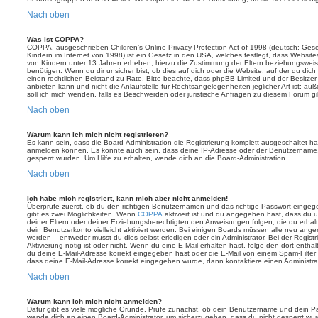
Nach oben
Was ist COPPA?
COPPA, ausgeschrieben Children’s Online Privacy Protection Act of 1998 (deutsch: Ges
Kindern im Internet von 1998) ist ein Gesetz in den USA, welches festlegt, dass Website
von Kindern unter 13 Jahren erheben, hierzu die Zustimmung der Eltern beziehungswei
benötigen. Wenn du dir unsicher bist, ob dies auf dich oder die Website, auf der du dich zu
einen rechtlichen Beistand zu Rate. Bitte beachte, dass phpBB Limited und der Besitze
anbieten kann und nicht die Anlaufstelle für Rechtsangelegenheiten jeglicher Art ist; au
soll ich mich wenden, falls es Beschwerden oder juristische Anfragen zu diesem Forum g
Nach oben
Warum kann ich mich nicht registrieren?
Es kann sein, dass die Board-Administration die Registrierung komplett ausgeschaltet h
anmelden können. Es könnte auch sein, dass deine IP-Adresse oder der Benutzername, m
gesperrt wurden. Um Hilfe zu erhalten, wende dich an die Board-Administration.
Nach oben
Ich habe mich registriert, kann mich aber nicht anmelden!
Überprüfe zuerst, ob du den richtigen Benutzernamen und das richtige Passwort einge
gibt es zwei Möglichkeiten. Wenn
COPPA
aktiviert ist und du angegeben hast, dass du un
deiner Eltern oder deiner Erziehungsberechtigten den Anweisungen folgen, die du erhalte
dein Benutzerkonto vielleicht aktiviert werden. Bei einigen Boards müssen alle neu angem
werden – entweder musst du dies selbst erledigen oder ein Administrator. Bei der Registri
Aktivierung nötig ist oder nicht. Wenn du eine E-Mail erhalten hast, folge den dort ent
du deine E-Mail-Adresse korrekt eingegeben hast oder die E-Mail von einem Spam-Filter b
dass deine E-Mail-Adresse korrekt eingegeben wurde, dann kontaktiere einen Administrat
Nach oben
Warum kann ich mich nicht anmelden?
Dafür gibt es viele mögliche Gründe. Prüfe zunächst, ob dein Benutzername und dein Pass
wende dich an einen Board-Administrator, um sicherzugehen, dass du nicht gesperrt wurde