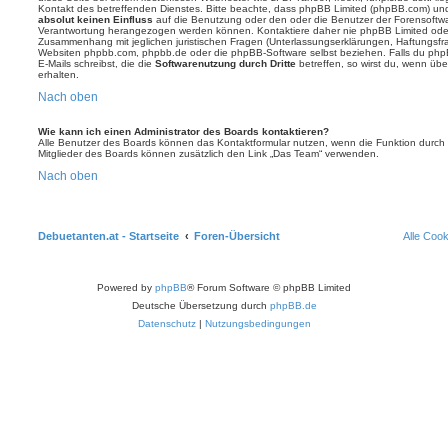
Kontakt des betreffenden Dienstes. Bitte beachte, dass phpBB Limited (phpBB.com) u
absolut keinen Einfluss
auf die Benutzung oder den oder die Benutzer der Forensoftwa
Verantwortung herangezogen werden können. Kontaktiere daher nie phpBB Limited oder
Zusammenhang mit jeglichen juristischen Fragen (Unterlassungserklärungen, Haftungsfr
Websiten phpbb.com, phpbb.de oder die phpBB-Software selbst beziehen. Falls du php
E-Mails schreibst, die die
Softwarenutzung durch Dritte
betreffen, so wirst du, wenn üb
erhalten.
Nach oben
Wie kann ich einen Administrator des Boards kontaktieren?
Alle Benutzer des Boards können das Kontaktformular nutzen, wenn die Funktion durch di
Mitglieder des Boards können zusätzlich den Link „Das Team“ verwenden.
Nach oben
Debuetanten.at - Startseite
Foren-Übersicht
Alle Coo
Powered by
phpBB
® Forum Software © phpBB Limited
Deutsche Übersetzung durch
phpBB.de
Datenschutz
|
Nutzungsbedingungen