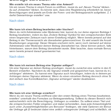
Wie erstelle ich ein neues Thema oder eine Antwort?
Um ein neues Thema in einem Forum zu eröffnen, musst du auf „Neues Thema“ klicken. 
du auf „Antworten“ klicken. Es könnte sein, dass eine Registrierung erforderlich ist, bev
Berechtigungen sind jeweils am Ende der Foren- und der Beitragsansicht aufgelistet. Z. 
darfst Dateianhänge erstellen“ usw.
Nach oben
Wie kann ich einen Beitrag bearbeiten oder löschen?
Wenn du nicht Administrator oder Moderator bist, kannst du nur deine eigenen Beiträge
Beitrag bearbeiten, indem du das „Ändere Beitrag“-Symbol für den entsprechenden Beitrag 
einen begrenzten Zeitraum nach seiner Erstellung möglich. Wenn bereits jemand auf dein
Beitrag in der Themenansicht als überarbeitet gekennzeichnet. Es wird sowohl die Anzahl
Bearbeitungen angezeigt. Dieser Hinweis erscheint nicht, wenn noch niemand auf deine
Administrator oder Moderator deinen Beitrag überarbeitet hat. Diese können jedoch, falls 
hinterlassen, warum dein Beitrag überarbeitet wurde. Bitte beachte, dass normale Benut
wenn bereits jemand darauf geantwortet hat.
Nach oben
Wie kann ich meinem Beitrag eine Signatur anfügen?
Um eine Signatur an deinen Beitrag anzufügen, musst du zunächst eine solche in den E
Bereich entwerfen. Nachdem du die Signatur erstellt und gespeichert hast, kannst du in
anhängen“ aktivieren. Du kannst eine Signatur auch hinzufügen, indem du in deinem p
Anhängen deiner Signatur aktivierst. Wenn du einen einzelnen Beitrag dennoch ohne Si
dort einfach das Kontrollkästchen „Signatur anhängen“ wieder deaktivieren.
Nach oben
Wie kann ich eine Umfrage erstellen?
Wenn du ein neues Thema eröffnest oder den ersten Beitrag eines Themas bearbeitest, 
erstellen“ unterhalb des Formulars zur Beitragserstellung. Solltest du diesen Bereich ni
wahrscheinlich nicht die Berechtigung, Umfragen zu erstellen. Du solltest einen Titel un
die entsprechenden Felder eingeben und dabei sicherstellen, dass jede Antwortmöglichkei
auch unter „Auswahlmöglichkeiten pro Benutzer“ festlegen, wie viele Optionen ein Benutz
die Umfrage gilt (0 bedeutet dabei eine zeitlich unbegrenzte Umfrage) und schließlich, 