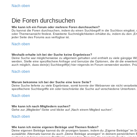
Nach oben
Die Foren durchsuchen
Wie kann ich ein Forum oder mehrere Foren durchsuchen?
Du kannst die Foren durchsuchen, indem du einen Suchbegriff in die Suchbox eingibst, d
oder Themenansicht findest. Erweiterte Suchmöglichkeiten erhältst du, indem du den „Erw
jeder Seite des Forums aus verfügbar ist.
Nach oben
Weshalb erhalte ich bei der Suche keine Ergebnisse?
Deine Suche war möglicherweise zu allgemein gehalten und enthielt zu viele gängige Wör
werden. Stelle eine spezifischere Anfrage und benutze die Optionen, die dir die erweiter
auch möglich, dass dein(e) Suchbegriff(e) hier nirgends im Forum verwendet wurden. Prüf
Nach oben
Warum bekomme ich bei der Suche eine leere Seite?
Deine Suche lieferte zu viele Ergebnisse, somit konnte der Webserver sie nicht verarbei
spezifischere Suchbegriffe ein oder beschränke die Suche auf verschiedene Unterforen.
Nach oben
Wie kann ich nach Mitgliedern suchen?
Gehe zur „Mitglieder“-Seite und klicke auf „Nach einem Mitglied suchen“.
Nach oben
Wie kann ich meine eigenen Beiträge und Themen finden?
Deine eigenen Beiträge kannst du dir anzeigen lassen, indem du „Eigene Beiträge“ im Sc
auswählst. Alternativ kannst du auch „Deine Beiträge anzeigen“ in deinem persönlichen 