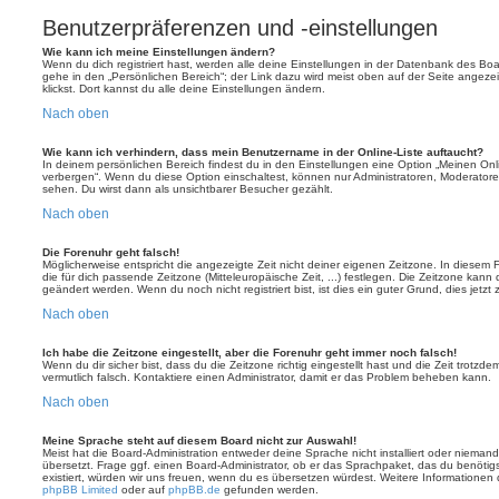
Benutzerpräferenzen und -einstellungen
Wie kann ich meine Einstellungen ändern?
Wenn du dich registriert hast, werden alle deine Einstellungen in der Datenbank des Bo
gehe in den „Persönlichen Bereich“; der Link dazu wird meist oben auf der Seite ange
klickst. Dort kannst du alle deine Einstellungen ändern.
Nach oben
Wie kann ich verhindern, dass mein Benutzername in der Online-Liste auftaucht?
In deinem persönlichen Bereich findest du in den Einstellungen eine Option „Meinen On
verbergen“. Wenn du diese Option einschaltest, können nur Administratoren, Moderatore
sehen. Du wirst dann als unsichtbarer Besucher gezählt.
Nach oben
Die Forenuhr geht falsch!
Möglicherweise entspricht die angezeigte Zeit nicht deiner eigenen Zeitzone. In diesem Fa
die für dich passende Zeitzone (Mitteleuropäische Zeit, ...) festlegen. Die Zeitzone kann
geändert werden. Wenn du noch nicht registriert bist, ist dies ein guter Grund, dies jetzt 
Nach oben
Ich habe die Zeitzone eingestellt, aber die Forenuhr geht immer noch falsch!
Wenn du dir sicher bist, dass du die Zeitzone richtig eingestellt hast und die Zeit trotzde
vermutlich falsch. Kontaktiere einen Administrator, damit er das Problem beheben kann.
Nach oben
Meine Sprache steht auf diesem Board nicht zur Auswahl!
Meist hat die Board-Administration entweder deine Sprache nicht installiert oder nieman
übersetzt. Frage ggf. einen Board-Administrator, ob er das Sprachpaket, das du benötigst,
existiert, würden wir uns freuen, wenn du es übersetzen würdest. Weitere Informatione
phpBB Limited
oder auf
phpBB.de
gefunden werden.