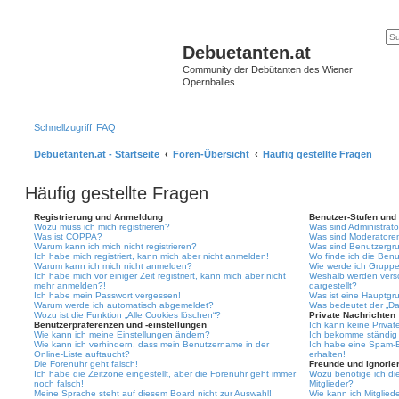
Debuetanten.at
Community der Debütanten des Wiener
Opernballes
Schnellzugriff
FAQ
Debuetanten.at - Startseite
Foren-Übersicht
Häufig gestellte Fragen
Häufig gestellte Fragen
Registrierung und Anmeldung
Benutzer-Stufen und
Wozu muss ich mich registrieren?
Was sind Administrat
Was ist COPPA?
Was sind Moderatore
Warum kann ich mich nicht registrieren?
Was sind Benutzergr
Ich habe mich registriert, kann mich aber nicht anmelden!
Wo finde ich die Benu
Warum kann ich mich nicht anmelden?
Wie werde ich Gruppe
Ich habe mich vor einiger Zeit registriert, kann mich aber nicht
Weshalb werden vers
mehr anmelden?!
dargestellt?
Ich habe mein Passwort vergessen!
Was ist eine Hauptgr
Warum werde ich automatisch abgemeldet?
Was bedeutet der „Das
Wozu ist die Funktion „Alle Cookies löschen“?
Private Nachrichten
Benutzerpräferenzen und -einstellungen
Ich kann keine Privat
Wie kann ich meine Einstellungen ändern?
Ich bekomme ständig 
Wie kann ich verhindern, dass mein Benutzername in der
Ich habe eine Spam-E
Online-Liste auftaucht?
erhalten!
Die Forenuhr geht falsch!
Freunde und ignorier
Ich habe die Zeitzone eingestellt, aber die Forenuhr geht immer
Wozu benötige ich die
noch falsch!
Mitglieder?
Meine Sprache steht auf diesem Board nicht zur Auswahl!
Wie kann ich Mitgliede