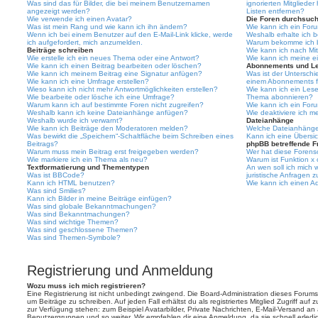
Was sind das für Bilder, die bei meinem Benutzernamen
ignorierten Mitgliede
angezeigt werden?
Listen entfernen?
Wie verwende ich einen Avatar?
Die Foren durchsuc
Was ist mein Rang und wie kann ich ihn ändern?
Wie kann ich ein For
Wenn ich bei einem Benutzer auf den E-Mail-Link klicke, werde
Weshalb erhalte ich 
ich aufgefordert, mich anzumelden.
Warum bekomme ich be
Beiträge schreiben
Wie kann ich nach Mi
Wie erstelle ich ein neues Thema oder eine Antwort?
Wie kann ich meine e
Wie kann ich einen Beitrag bearbeiten oder löschen?
Abonnements und L
Wie kann ich meinem Beitrag eine Signatur anfügen?
Was ist der Untersch
Wie kann ich eine Umfrage erstellen?
einem Abonnements f
Wieso kann ich nicht mehr Antwortmöglichkeiten erstellen?
Wie kann ich ein Les
Wie bearbeite oder lösche ich eine Umfrage?
Thema abonnieren?
Warum kann ich auf bestimmte Foren nicht zugreifen?
Wie kann ich ein For
Weshalb kann ich keine Dateianhänge anfügen?
Wie deaktiviere ich 
Weshalb wurde ich verwarnt?
Dateianhänge
Wie kann ich Beiträge den Moderatoren melden?
Welche Dateianhänge 
Was bewirkt die „Speichern“-Schaltfläche beim Schreiben eines
Kann ich eine Übersic
Beitrags?
phpBB betreffende F
Warum muss mein Beitrag erst freigegeben werden?
Wer hat diese Forenso
Wie markiere ich ein Thema als neu?
Warum ist Funktion x 
Textformatierung und Thementypen
An wen soll ich mich
Was ist BBCode?
juristische Anfragen 
Kann ich HTML benutzen?
Wie kann ich einen Ad
Was sind Smilies?
Kann ich Bilder in meine Beiträge einfügen?
Was sind globale Bekanntmachungen?
Was sind Bekanntmachungen?
Was sind wichtige Themen?
Was sind geschlossene Themen?
Was sind Themen-Symbole?
Registrierung und Anmeldung
Wozu muss ich mich registrieren?
Eine Registrierung ist nicht unbedingt zwingend. Die Board-Administration dieses Forums 
um Beiträge zu schreiben. Auf jeden Fall erhältst du als registriertes Mitglied Zugriff auf
zur Verfügung stehen: zum Beispiel Avatarbilder, Private Nachrichten, E-Mail-Versand an an
Benutzergruppen und so weiter. Wir empfehlen dir eine Anmeldung, da sie schnell erledigt i