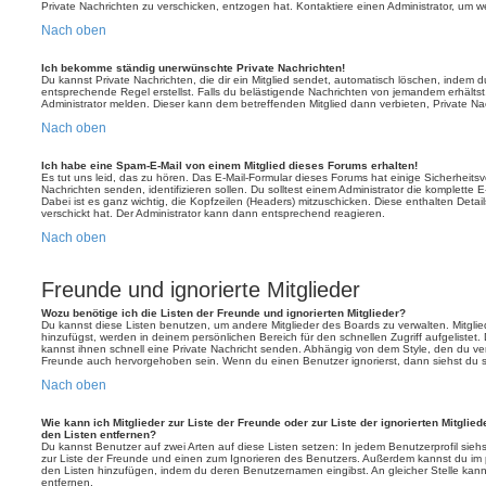
Private Nachrichten zu verschicken, entzogen hat. Kontaktiere einen Administrator, um we
Nach oben
Ich bekomme ständig unerwünschte Private Nachrichten!
Du kannst Private Nachrichten, die dir ein Mitglied sendet, automatisch löschen, indem 
entsprechende Regel erstellst. Falls du belästigende Nachrichten von jemandem erhälts
Administrator melden. Dieser kann dem betreffenden Mitglied dann verbieten, Private N
Nach oben
Ich habe eine Spam-E-Mail von einem Mitglied dieses Forums erhalten!
Es tut uns leid, das zu hören. Das E-Mail-Formular dieses Forums hat einige Sicherheits
Nachrichten senden, identifizieren sollen. Du solltest einem Administrator die komplette 
Dabei ist es ganz wichtig, die Kopfzeilen (Headers) mitzuschicken. Diese enthalten Detai
verschickt hat. Der Administrator kann dann entsprechend reagieren.
Nach oben
Freunde und ignorierte Mitglieder
Wozu benötige ich die Listen der Freunde und ignorierten Mitglieder?
Du kannst diese Listen benutzen, um andere Mitglieder des Boards zu verwalten. Mitglied
hinzufügst, werden in deinem persönlichen Bereich für den schnellen Zugriff aufgelistet.
kannst ihnen schnell eine Private Nachricht senden. Abhängig von dem Style, den du v
Freunde auch hervorgehoben sein. Wenn du einen Benutzer ignorierst, dann siehst du s
Nach oben
Wie kann ich Mitglieder zur Liste der Freunde oder zur Liste der ignorierten Mitglie
den Listen entfernen?
Du kannst Benutzer auf zwei Arten auf diese Listen setzen: In jedem Benutzerprofil sieh
zur Liste der Freunde und einen zum Ignorieren des Benutzers. Außerdem kannst du im p
den Listen hinzufügen, indem du deren Benutzernamen eingibst. An gleicher Stelle kann
entfernen.