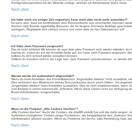
Konfigurationsproblem mit der Website vorliegt, welches ein Administrator lösen muss.
Nach oben
Ich habe mich vor einiger Zeit registriert, kann mich aber nicht mehr anmelden?!
Es kann sein, dass ein Administrator dein Benutzerkonto aus verschieden Gründen deakt
löschen viele Boards regelmäßig Benutzer, die für längere Zeit keine Beiträge geschri
verringern. Registriere dich einfach erneut und nimm aktiv an den Diskussionen teil!
Nach oben
Ich habe mein Passwort vergessen!
Das ist nicht schlimm! Wir können dir zwar dein altes Passwort nicht wieder mitteilen, du
machst du, indem du auf der Anmelde-Seite auf „Ich habe mein Passwort vergessen“ kli
solltest du dich schnell wieder anmelden können.
Solltest du trotzdem nicht in der Lage sein, dein Passwort zurückzusetzen, so wende dic
Nach oben
Warum werde ich automatisch abgemeldet?
Wenn du beim Anmelden das Kontrollkästchen „Angemeldet bleiben“ nicht auswählst, wirs
Dies verhindert den Missbrauch deines Benutzerkontos durch einen Dritten. Um angemel
„Angemeldet bleiben“ beim Anmelden auswählen. Dies ist nicht empfehlenswert, wenn du
zum Beispiel in einem Internetcafé, befindest. Wenn diese Option nicht zur Verfügung st
Board-Administration ausgeschaltet.
Nach oben
Wozu ist die Funktion „Alle Cookies löschen“?
„Alle Cookies löschen“ löscht die Cookies, die phpBB erstellt hat und die dafür sorgen, 
Außerdem ermöglichen Cookies einige Funktionen, wie beispielsweise den „Gelesen“-Stat
Administration aktiviert wurden. Wenn du Probleme bei der An- oder Abmeldung hast, ka
Nach oben