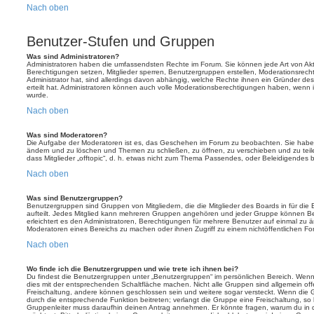
Nach oben
Benutzer-Stufen und Gruppen
Was sind Administratoren?
Administratoren haben die umfassendsten Rechte im Forum. Sie können jede Art von Akt
Berechtigungen setzen, Mitglieder sperren, Benutzergruppen erstellen, Moderationsrech
Administrator hat, sind allerdings davon abhängig, welche Rechte ihnen ein Gründer des
erteilt hat. Administratoren können auch volle Moderationsberechtigungen haben, wenn 
wurde.
Nach oben
Was sind Moderatoren?
Die Aufgabe der Moderatoren ist es, das Geschehen im Forum zu beobachten. Sie haben
ändern und zu löschen und Themen zu schließen, zu öffnen, zu verschieben und zu teil
dass Mitglieder „offtopic“, d. h. etwas nicht zum Thema Passendes, oder Beleidigendes 
Nach oben
Was sind Benutzergruppen?
Benutzergruppen sind Gruppen von Mitgliedern, die die Mitglieder des Boards in für die 
aufteilt. Jedes Mitglied kann mehreren Gruppen angehören und jeder Gruppe können Be
erleichtert es den Administratoren, Berechtigungen für mehrere Benutzer auf einmal zu 
Moderatoren eines Bereichs zu machen oder ihnen Zugriff zu einem nichtöffentlichen F
Nach oben
Wo finde ich die Benutzergruppen und wie trete ich ihnen bei?
Du findest die Benutzergruppen unter „Benutzergruppen“ im persönlichen Bereich. Wenn 
dies mit der entsprechenden Schaltfläche machen. Nicht alle Gruppen sind allgemein offe
Freischaltung, andere können geschlossen sein und weitere sogar versteckt. Wenn die Gr
durch die entsprechende Funktion beitreten; verlangt die Gruppe eine Freischaltung, so 
Gruppenleiter muss daraufhin deinen Antrag annehmen. Er könnte fragen, warum du i