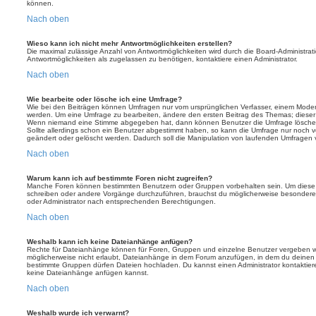
können.
Nach oben
Wieso kann ich nicht mehr Antwortmöglichkeiten erstellen?
Die maximal zulässige Anzahl von Antwortmöglichkeiten wird durch die Board-Administrat
Antwortmöglichkeiten als zugelassen zu benötigen, kontaktiere einen Administrator.
Nach oben
Wie bearbeite oder lösche ich eine Umfrage?
Wie bei den Beiträgen können Umfragen nur vom ursprünglichen Verfasser, einem Modera
werden. Um eine Umfrage zu bearbeiten, ändere den ersten Beitrag des Themas; dieser i
Wenn niemand eine Stimme abgegeben hat, dann können Benutzer die Umfrage löschen
Sollte allerdings schon ein Benutzer abgestimmt haben, so kann die Umfrage nur noch 
geändert oder gelöscht werden. Dadurch soll die Manipulation von laufenden Umfragen 
Nach oben
Warum kann ich auf bestimmte Foren nicht zugreifen?
Manche Foren können bestimmten Benutzern oder Gruppen vorbehalten sein. Um diese e
schreiben oder andere Vorgänge durchzuführen, brauchst du möglicherweise besondere
oder Administrator nach entsprechenden Berechtigungen.
Nach oben
Weshalb kann ich keine Dateianhänge anfügen?
Rechte für Dateianhänge können für Foren, Gruppen und einzelne Benutzer vergeben we
möglicherweise nicht erlaubt, Dateianhänge in dem Forum anzufügen, in dem du deinen 
bestimmte Gruppen dürfen Dateien hochladen. Du kannst einen Administrator kontaktieren, 
keine Dateianhänge anfügen kannst.
Nach oben
Weshalb wurde ich verwarnt?