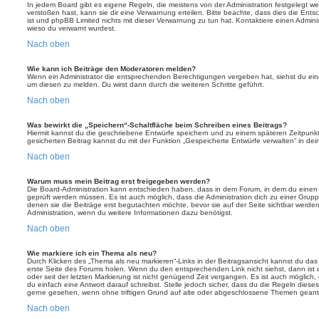
In jedem Board gibt es eigene Regeln, die meistens von der Administration festgelegt 
verstoßen hast, kann sie dir eine Verwarnung erteilen. Bitte beachte, dass dies die Ent
ist und phpBB Limited nichts mit dieser Verwarnung zu tun hat. Kontaktiere einen Administr
wieso du verwarnt wurdest.
Nach oben
Wie kann ich Beiträge den Moderatoren melden?
Wenn ein Administrator die entsprechenden Berechtigungen vergeben hat, siehst du eine
um diesen zu melden. Du wirst dann durch die weiteren Schritte geführt.
Nach oben
Was bewirkt die „Speichern“-Schaltfläche beim Schreiben eines Beitrags?
Hiermit kannst du die geschriebene Entwürfe speichern und zu einem späteren Zeitpunk
gesicherten Beitrag kannst du mit der Funktion „Gespeicherte Entwürfe verwalten“ in de
Nach oben
Warum muss mein Beitrag erst freigegeben werden?
Die Board-Administration kann entschieden haben, dass in dem Forum, in dem du einen Bei
geprüft werden müssen. Es ist auch möglich, dass die Administration dich zu einer Grup
denen sie die Beiträge erst begutachten möchte, bevor sie auf der Seite sichtbar werden.
Administration, wenn du weitere Informationen dazu benötigst.
Nach oben
Wie markiere ich ein Thema als neu?
Durch Klicken des „Thema als neu markieren“-Links in der Beitragsansicht kannst du d
erste Seite des Forums holen. Wenn du den entsprechenden Link nicht siehst, dann ist d
oder seit der letzten Markierung ist nicht genügend Zeit vergangen. Es ist auch möglic
du einfach eine Antwort darauf schreibst. Stelle jedoch sicher, dass du die Regeln diese
gerne gesehen, wenn ohne triftigen Grund auf alte oder abgeschlossene Themen geantw
Nach oben