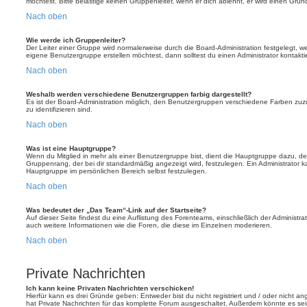
möchtest. Bitte belästige keinen Gruppenleiter, wenn er dich ablehnt, er wird einen Gru
Nach oben
Wie werde ich Gruppenleiter?
Der Leiter einer Gruppe wird normalerweise durch die Board-Administration festgelegt, w
eigene Benutzergruppe erstellen möchtest, dann solltest du einen Administrator kontakti
Nach oben
Weshalb werden verschiedene Benutzergruppen farbig dargestellt?
Es ist der Board-Administration möglich, den Benutzergruppen verschiedene Farben zuzut
zu identifizieren sind.
Nach oben
Was ist eine Hauptgruppe?
Wenn du Mitglied in mehr als einer Benutzergruppe bist, dient die Hauptgruppe dazu, 
Gruppenrang, der bei dir standardmäßig angezeigt wird, festzulegen. Ein Administrator 
Hauptgruppe im persönlichen Bereich selbst festzulegen.
Nach oben
Was bedeutet der „Das Team“-Link auf der Startseite?
Auf dieser Seite findest du eine Auflistung des Forenteams, einschließlich der Administra
auch weitere Informationen wie die Foren, die diese im Einzelnen moderieren.
Nach oben
Private Nachrichten
Ich kann keine Privaten Nachrichten verschicken!
Hierfür kann es drei Gründe geben: Entweder bist du nicht registriert und / oder nicht a
hat Private Nachrichten für das komplette Forum ausgeschaltet. Außerdem könnte es sein