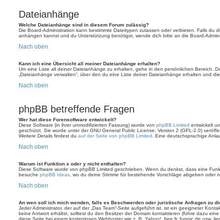
Dateianhänge
Welche Dateianhänge sind in diesem Forum zulässig?
Die Board-Administration kann bestimmte Dateitypen zulassen oder verbieten. Falls du dir
anhängen kannst und du Unterstützung benötigst, wende dich bitte an die Board-Adminis
Nach oben
Kann ich eine Übersicht all meiner Dateianhänge erhalten?
Um eine Liste all deiner Dateianhänge zu erhalten, gehe in den persönlichen Bereich. Dor
„Dateianhänge verwalten“, über den du eine Liste deiner Dateianhänge erhalten und die
Nach oben
phpBB betreffende Fragen
Wer hat diese Forensoftware entwickelt?
Diese Software (in ihrer unmodifizierten Fassung) wurde von
phpBB Limited
entwickelt und
geschützt. Sie wurde unter der GNU General Public License, Version 2 (GPL-2.0) veröffen
Weitere Details findest du
auf der Seite von phpBB Limited
. Eine deutschsprachige Anlauf
Nach oben
Warum ist Funktion x oder y nicht enthalten?
Diese Software wurde von phpBB Limited geschrieben. Wenn du denkst, dass eine Funkt
besuche
phpBB Ideas
, wo du deine Stimme für bestehende Vorschläge abgeben oder n
Nach oben
An wen soll ich mich wenden, falls es Beschwerden oder juristische Anfragen zu d
Jeder Administrator, der auf der „Das Team“-Seite aufgeführt ist, ist ein geeigneter Kon
keine Antwort erhältst, solltest du den Besitzer der Domain kontaktieren (führe dazu ein
diese Seite bei einem kostenlosen Webhoster wie z. B. Yahoo!, free.fr, funpic.de usw. l