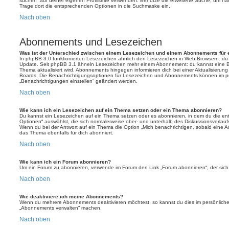
suchen“ auf deiner eigenen Profilseite verwenden. Benutze die erweiterte Suche, um na
Trage dort die entsprechenden Optionen in die Suchmaske ein.
Nach oben
Abonnements und Lesezeichen
Was ist der Unterschied zwischen einem Lesezeichen und einem Abonnements für
In phpBB 3.0 funktionierten Lesezeichen ähnlich den Lesezeichen in Web-Browsern: du
Update. Seit phpBB 3.1 ähneln Lesezeichen mehr einem Abonnement: du kannst eine Be
Thema aktualisiert wird. Abonnements hingegen informieren dich bei einer Aktualisieru
Boards. Die Benachrichtigungsoptionen für Lesezeichen und Abonnements können im pe
„Benachrichtigungen einstellen“ geändert werden.
Nach oben
Wie kann ich ein Lesezeichen auf ein Thema setzen oder ein Thema abonnieren?
Du kannst ein Lesezeichen auf ein Thema setzen oder es abonnieren, in dem du die e
Optionen“ auswählst, die sich normalerweise ober- und unterhalb des Diskussionsverlau
Wenn du bei der Antwort auf ein Thema die Option „Mich benachrichtigen, sobald eine Ant
das Thema ebenfalls für dich abonniert.
Nach oben
Wie kann ich ein Forum abonnieren?
Um ein Forum zu abonnieren, verwende im Forum den Link „Forum abonnieren“, der sich 
Nach oben
Wie deaktiviere ich meine Abonnements?
Wenn du mehrere Abonnements deaktivieren möchtest, so kannst du dies im persönlichen
„Abonnements verwalten“ machen.
Nach oben