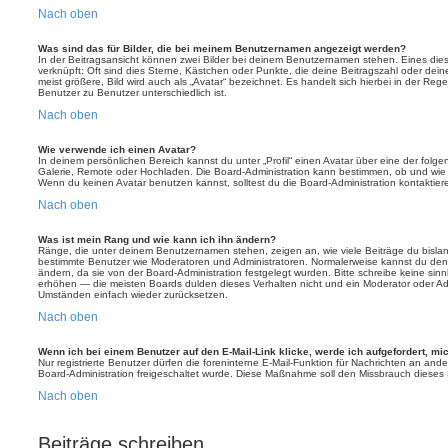
Nach oben
Was sind das für Bilder, die bei meinem Benutzernamen angezeigt werden?
In der Beitragsansicht können zwei Bilder bei deinem Benutzernamen stehen. Eines diese
verknüpft: Oft sind dies Sterne, Kästchen oder Punkte, die deine Beitragszahl oder de
meist größere, Bild wird auch als „Avatar“ bezeichnet. Es handelt sich hierbei in der Reg
Benutzer zu Benutzer unterschiedlich ist.
Nach oben
Wie verwende ich einen Avatar?
In deinem persönlichen Bereich kannst du unter „Profil“ einen Avatar über eine der folg
Galerie, Remote oder Hochladen. Die Board-Administration kann bestimmen, ob und wie
Wenn du keinen Avatar benutzen kannst, solltest du die Board-Administration kontaktier
Nach oben
Was ist mein Rang und wie kann ich ihn ändern?
Ränge, die unter deinem Benutzernamen stehen, zeigen an, wie viele Beiträge du bislang e
bestimmte Benutzer wie Moderatoren und Administratoren. Normalerweise kannst du den 
ändern, da sie von der Board-Administration festgelegt wurden. Bitte schreibe keine si
erhöhen — die meisten Boards dulden dieses Verhalten nicht und ein Moderator oder Adm
Umständen einfach wieder zurücksetzen.
Nach oben
Wenn ich bei einem Benutzer auf den E-Mail-Link klicke, werde ich aufgefordert, m
Nur registrierte Benutzer dürfen die foreninterne E-Mail-Funktion für Nachrichten an ande
Board-Administration freigeschaltet wurde. Diese Maßnahme soll den Missbrauch dieses
Nach oben
Beiträge schreiben