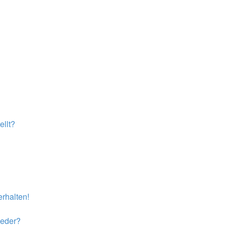
llt?
rhalten!
ieder?