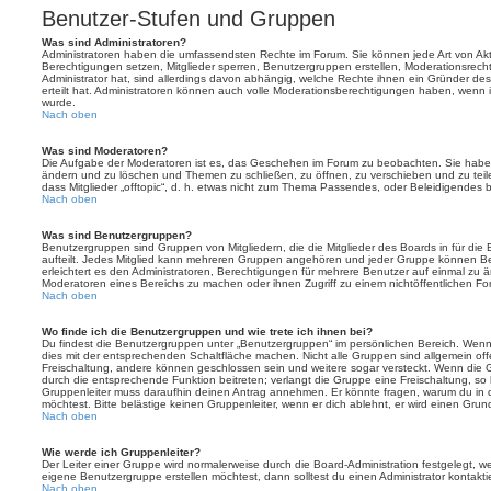
Benutzer-Stufen und Gruppen
Was sind Administratoren?
Administratoren haben die umfassendsten Rechte im Forum. Sie können jede Art von Akt
Berechtigungen setzen, Mitglieder sperren, Benutzergruppen erstellen, Moderationsrech
Administrator hat, sind allerdings davon abhängig, welche Rechte ihnen ein Gründer des
erteilt hat. Administratoren können auch volle Moderationsberechtigungen haben, wenn 
wurde.
Nach oben
Was sind Moderatoren?
Die Aufgabe der Moderatoren ist es, das Geschehen im Forum zu beobachten. Sie haben
ändern und zu löschen und Themen zu schließen, zu öffnen, zu verschieben und zu teil
dass Mitglieder „offtopic“, d. h. etwas nicht zum Thema Passendes, oder Beleidigendes 
Nach oben
Was sind Benutzergruppen?
Benutzergruppen sind Gruppen von Mitgliedern, die die Mitglieder des Boards in für die 
aufteilt. Jedes Mitglied kann mehreren Gruppen angehören und jeder Gruppe können Be
erleichtert es den Administratoren, Berechtigungen für mehrere Benutzer auf einmal zu 
Moderatoren eines Bereichs zu machen oder ihnen Zugriff zu einem nichtöffentlichen F
Nach oben
Wo finde ich die Benutzergruppen und wie trete ich ihnen bei?
Du findest die Benutzergruppen unter „Benutzergruppen“ im persönlichen Bereich. Wenn 
dies mit der entsprechenden Schaltfläche machen. Nicht alle Gruppen sind allgemein offe
Freischaltung, andere können geschlossen sein und weitere sogar versteckt. Wenn die Gr
durch die entsprechende Funktion beitreten; verlangt die Gruppe eine Freischaltung, so 
Gruppenleiter muss daraufhin deinen Antrag annehmen. Er könnte fragen, warum du i
möchtest. Bitte belästige keinen Gruppenleiter, wenn er dich ablehnt, er wird einen Gru
Nach oben
Wie werde ich Gruppenleiter?
Der Leiter einer Gruppe wird normalerweise durch die Board-Administration festgelegt, w
eigene Benutzergruppe erstellen möchtest, dann solltest du einen Administrator kontakti
Nach oben