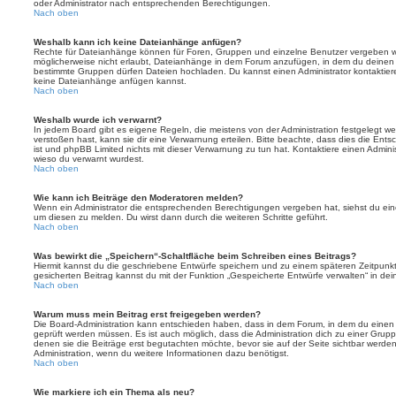
oder Administrator nach entsprechenden Berechtigungen.
Nach oben
Weshalb kann ich keine Dateianhänge anfügen?
Rechte für Dateianhänge können für Foren, Gruppen und einzelne Benutzer vergeben we
möglicherweise nicht erlaubt, Dateianhänge in dem Forum anzufügen, in dem du deinen 
bestimmte Gruppen dürfen Dateien hochladen. Du kannst einen Administrator kontaktieren, 
keine Dateianhänge anfügen kannst.
Nach oben
Weshalb wurde ich verwarnt?
In jedem Board gibt es eigene Regeln, die meistens von der Administration festgelegt 
verstoßen hast, kann sie dir eine Verwarnung erteilen. Bitte beachte, dass dies die Ent
ist und phpBB Limited nichts mit dieser Verwarnung zu tun hat. Kontaktiere einen Administr
wieso du verwarnt wurdest.
Nach oben
Wie kann ich Beiträge den Moderatoren melden?
Wenn ein Administrator die entsprechenden Berechtigungen vergeben hat, siehst du eine
um diesen zu melden. Du wirst dann durch die weiteren Schritte geführt.
Nach oben
Was bewirkt die „Speichern“-Schaltfläche beim Schreiben eines Beitrags?
Hiermit kannst du die geschriebene Entwürfe speichern und zu einem späteren Zeitpunk
gesicherten Beitrag kannst du mit der Funktion „Gespeicherte Entwürfe verwalten“ in de
Nach oben
Warum muss mein Beitrag erst freigegeben werden?
Die Board-Administration kann entschieden haben, dass in dem Forum, in dem du einen Bei
geprüft werden müssen. Es ist auch möglich, dass die Administration dich zu einer Grup
denen sie die Beiträge erst begutachten möchte, bevor sie auf der Seite sichtbar werden.
Administration, wenn du weitere Informationen dazu benötigst.
Nach oben
Wie markiere ich ein Thema als neu?