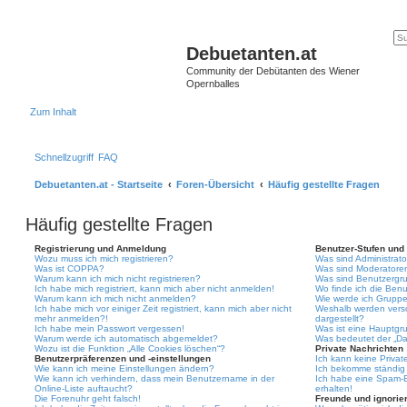
Debuetanten.at
Community der Debütanten des Wiener
Opernballes
Zum Inhalt
Schnellzugriff
FAQ
Debuetanten.at - Startseite
Foren-Übersicht
Häufig gestellte Fragen
Häufig gestellte Fragen
Registrierung und Anmeldung
Benutzer-Stufen und
Wozu muss ich mich registrieren?
Was sind Administrat
Was ist COPPA?
Was sind Moderatore
Warum kann ich mich nicht registrieren?
Was sind Benutzergr
Ich habe mich registriert, kann mich aber nicht anmelden!
Wo finde ich die Benu
Warum kann ich mich nicht anmelden?
Wie werde ich Gruppe
Ich habe mich vor einiger Zeit registriert, kann mich aber nicht
Weshalb werden vers
mehr anmelden?!
dargestellt?
Ich habe mein Passwort vergessen!
Was ist eine Hauptgr
Warum werde ich automatisch abgemeldet?
Was bedeutet der „Das
Wozu ist die Funktion „Alle Cookies löschen“?
Private Nachrichten
Benutzerpräferenzen und -einstellungen
Ich kann keine Privat
Wie kann ich meine Einstellungen ändern?
Ich bekomme ständig 
Wie kann ich verhindern, dass mein Benutzername in der
Ich habe eine Spam-E
Online-Liste auftaucht?
erhalten!
Die Forenuhr geht falsch!
Freunde und ignorier