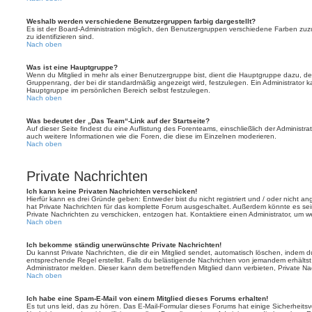
Weshalb werden verschiedene Benutzergruppen farbig dargestellt?
Es ist der Board-Administration möglich, den Benutzergruppen verschiedene Farben zuzut
zu identifizieren sind.
Nach oben
Was ist eine Hauptgruppe?
Wenn du Mitglied in mehr als einer Benutzergruppe bist, dient die Hauptgruppe dazu, 
Gruppenrang, der bei dir standardmäßig angezeigt wird, festzulegen. Ein Administrator 
Hauptgruppe im persönlichen Bereich selbst festzulegen.
Nach oben
Was bedeutet der „Das Team“-Link auf der Startseite?
Auf dieser Seite findest du eine Auflistung des Forenteams, einschließlich der Administra
auch weitere Informationen wie die Foren, die diese im Einzelnen moderieren.
Nach oben
Private Nachrichten
Ich kann keine Privaten Nachrichten verschicken!
Hierfür kann es drei Gründe geben: Entweder bist du nicht registriert und / oder nicht a
hat Private Nachrichten für das komplette Forum ausgeschaltet. Außerdem könnte es sein
Private Nachrichten zu verschicken, entzogen hat. Kontaktiere einen Administrator, um we
Nach oben
Ich bekomme ständig unerwünschte Private Nachrichten!
Du kannst Private Nachrichten, die dir ein Mitglied sendet, automatisch löschen, indem 
entsprechende Regel erstellst. Falls du belästigende Nachrichten von jemandem erhälts
Administrator melden. Dieser kann dem betreffenden Mitglied dann verbieten, Private N
Nach oben
Ich habe eine Spam-E-Mail von einem Mitglied dieses Forums erhalten!
Es tut uns leid, das zu hören. Das E-Mail-Formular dieses Forums hat einige Sicherheits