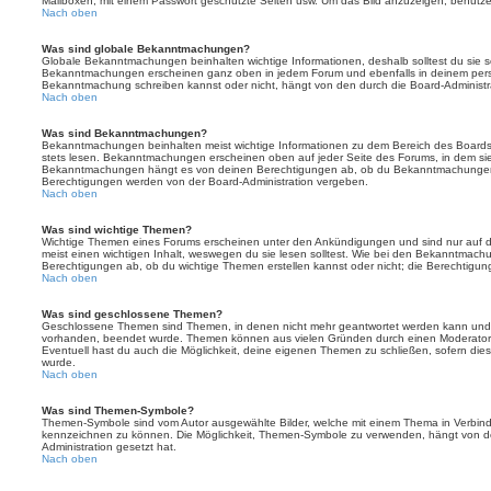
Mailboxen, mit einem Passwort geschützte Seiten usw. Um das Bild anzuzeigen, benutz
Nach oben
Was sind globale Bekanntmachungen?
Globale Bekanntmachungen beinhalten wichtige Informationen, deshalb solltest du sie s
Bekanntmachungen erscheinen ganz oben in jedem Forum und ebenfalls in deinem persö
Bekanntmachung schreiben kannst oder nicht, hängt von den durch die Board-Administ
Nach oben
Was sind Bekanntmachungen?
Bekanntmachungen beinhalten meist wichtige Informationen zu dem Bereich des Boards, i
stets lesen. Bekanntmachungen erscheinen oben auf jeder Seite des Forums, in dem sie 
Bekanntmachungen hängt es von deinen Berechtigungen ab, ob du Bekanntmachungen er
Berechtigungen werden von der Board-Administration vergeben.
Nach oben
Was sind wichtige Themen?
Wichtige Themen eines Forums erscheinen unter den Ankündigungen und sind nur auf d
meist einen wichtigen Inhalt, weswegen du sie lesen solltest. Wie bei den Bekanntmac
Berechtigungen ab, ob du wichtige Themen erstellen kannst oder nicht; die Berechtigunge
Nach oben
Was sind geschlossene Themen?
Geschlossene Themen sind Themen, in denen nicht mehr geantwortet werden kann und b
vorhanden, beendet wurde. Themen können aus vielen Gründen durch einen Moderator o
Eventuell hast du auch die Möglichkeit, deine eigenen Themen zu schließen, sofern dies
wurde.
Nach oben
Was sind Themen-Symbole?
Themen-Symbole sind vom Autor ausgewählte Bilder, welche mit einem Thema in Verbin
kennzeichnen zu können. Die Möglichkeit, Themen-Symbole zu verwenden, hängt von de
Administration gesetzt hat.
Nach oben