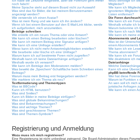
Ich habe die Zeitzone eingestellt, aber die Forenuhr geht immer
Wozu benötige ich die
noch falsch!
Mitglieder?
Meine Sprache steht auf diesem Board nicht zur Auswahl!
Wie kann ich Mitgliede
Was sind das für Bilder, die bei meinem Benutzernamen
ignorierten Mitgliede
angezeigt werden?
Listen entfernen?
Wie verwende ich einen Avatar?
Die Foren durchsuc
Was ist mein Rang und wie kann ich ihn ändern?
Wie kann ich ein For
Wenn ich bei einem Benutzer auf den E-Mail-Link klicke, werde
Weshalb erhalte ich 
ich aufgefordert, mich anzumelden.
Warum bekomme ich be
Beiträge schreiben
Wie kann ich nach Mi
Wie erstelle ich ein neues Thema oder eine Antwort?
Wie kann ich meine e
Wie kann ich einen Beitrag bearbeiten oder löschen?
Abonnements und L
Wie kann ich meinem Beitrag eine Signatur anfügen?
Was ist der Untersch
Wie kann ich eine Umfrage erstellen?
einem Abonnements f
Wieso kann ich nicht mehr Antwortmöglichkeiten erstellen?
Wie kann ich ein Les
Wie bearbeite oder lösche ich eine Umfrage?
Thema abonnieren?
Warum kann ich auf bestimmte Foren nicht zugreifen?
Wie kann ich ein For
Weshalb kann ich keine Dateianhänge anfügen?
Wie deaktiviere ich 
Weshalb wurde ich verwarnt?
Dateianhänge
Wie kann ich Beiträge den Moderatoren melden?
Welche Dateianhänge 
Was bewirkt die „Speichern“-Schaltfläche beim Schreiben eines
Kann ich eine Übersic
Beitrags?
phpBB betreffende F
Warum muss mein Beitrag erst freigegeben werden?
Wer hat diese Forenso
Wie markiere ich ein Thema als neu?
Warum ist Funktion x 
Textformatierung und Thementypen
An wen soll ich mich
Was ist BBCode?
juristische Anfragen 
Kann ich HTML benutzen?
Wie kann ich einen Ad
Was sind Smilies?
Kann ich Bilder in meine Beiträge einfügen?
Was sind globale Bekanntmachungen?
Was sind Bekanntmachungen?
Was sind wichtige Themen?
Was sind geschlossene Themen?
Was sind Themen-Symbole?
Registrierung und Anmeldung
Wozu muss ich mich registrieren?
Eine Registrierung ist nicht unbedingt zwingend. Die Board-Administration dieses Forums 