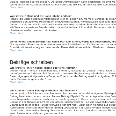
Galerie, Remote oder Hochladen. Die Board-Administration kann bestimmen, ob und wie
Wenn du keinen Avatar benutzen kannst, solltest du die Board-Administration kontaktier
Nach oben
Was ist mein Rang und wie kann ich ihn ändern?
Ränge, die unter deinem Benutzernamen stehen, zeigen an, wie viele Beiträge du bislang e
bestimmte Benutzer wie Moderatoren und Administratoren. Normalerweise kannst du den 
ändern, da sie von der Board-Administration festgelegt wurden. Bitte schreibe keine si
erhöhen — die meisten Boards dulden dieses Verhalten nicht und ein Moderator oder Adm
Umständen einfach wieder zurücksetzen.
Nach oben
Wenn ich bei einem Benutzer auf den E-Mail-Link klicke, werde ich aufgefordert, m
Nur registrierte Benutzer dürfen die foreninterne E-Mail-Funktion für Nachrichten an ande
Board-Administration freigeschaltet wurde. Diese Maßnahme soll den Missbrauch dieses
Nach oben
Beiträge schreiben
Wie erstelle ich ein neues Thema oder eine Antwort?
Um ein neues Thema in einem Forum zu eröffnen, musst du auf „Neues Thema“ klicken. 
du auf „Antworten“ klicken. Es könnte sein, dass eine Registrierung erforderlich ist, bev
Berechtigungen sind jeweils am Ende der Foren- und der Beitragsansicht aufgelistet. Z. 
darfst Dateianhänge erstellen“ usw.
Nach oben
Wie kann ich einen Beitrag bearbeiten oder löschen?
Wenn du nicht Administrator oder Moderator bist, kannst du nur deine eigenen Beiträge
Beitrag bearbeiten, indem du das „Ändere Beitrag“-Symbol für den entsprechenden Beitrag 
einen begrenzten Zeitraum nach seiner Erstellung möglich. Wenn bereits jemand auf dein
Beitrag in der Themenansicht als überarbeitet gekennzeichnet. Es wird sowohl die Anzahl
Bearbeitungen angezeigt. Dieser Hinweis erscheint nicht, wenn noch niemand auf deine
Administrator oder Moderator deinen Beitrag überarbeitet hat. Diese können jedoch, falls 
hinterlassen, warum dein Beitrag überarbeitet wurde. Bitte beachte, dass normale Benut
wenn bereits jemand darauf geantwortet hat.