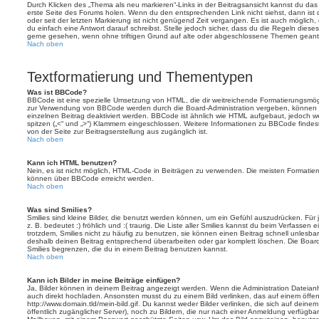
Durch Klicken des „Thema als neu markieren“-Links in der Beitragsansicht kannst du d
erste Seite des Forums holen. Wenn du den entsprechenden Link nicht siehst, dann ist d
oder seit der letzten Markierung ist nicht genügend Zeit vergangen. Es ist auch möglic
du einfach eine Antwort darauf schreibst. Stelle jedoch sicher, dass du die Regeln diese
gerne gesehen, wenn ohne triftigen Grund auf alte oder abgeschlossene Themen geantw
Nach oben
Textformatierung und Thementypen
Was ist BBCode?
BBCode ist eine spezielle Umsetzung von HTML, die dir weitreichende Formatierungsmögli
zur Verwendung von BBCode werden durch die Board-Administration vergeben, können j
einzelnen Beitrag deaktiviert werden. BBCode ist ähnlich wie HTML aufgebaut, jedoch wer
spitzen („<“ und „>“) Klammern eingeschlossen. Weitere Informationen zu BBCode findest d
von der Seite zur Beitragserstellung aus zugänglich ist.
Nach oben
Kann ich HTML benutzen?
Nein, es ist nicht möglich, HTML-Code in Beiträgen zu verwenden. Die meisten Formatier
können über BBCode erreicht werden.
Nach oben
Was sind Smilies?
Smilies sind kleine Bilder, die benutzt werden können, um ein Gefühl auszudrücken. Für 
z. B. bedeutet :) fröhlich und :( traurig. Die Liste aller Smilies kannst du beim Verfassen
trotzdem, Smilies nicht zu häufig zu benutzen, sie können einen Beitrag schnell unles
deshalb deinen Beitrag entsprechend überarbeiten oder gar komplett löschen. Die Board
Smilies begrenzen, die du in einem Beitrag benutzen kannst.
Nach oben
Kann ich Bilder in meine Beiträge einfügen?
Ja, Bilder können in deinem Beitrag angezeigt werden. Wenn die Administration Dateian
auch direkt hochladen. Ansonsten musst du zu einem Bild verlinken, das auf einem öffentl
http://www.domain.tld/mein-bild.gif. Du kannst weder Bilder verlinken, die sich auf deine
öffentlich zugänglicher Server), noch zu Bildern, die nur nach einer Anmeldung verfügbar