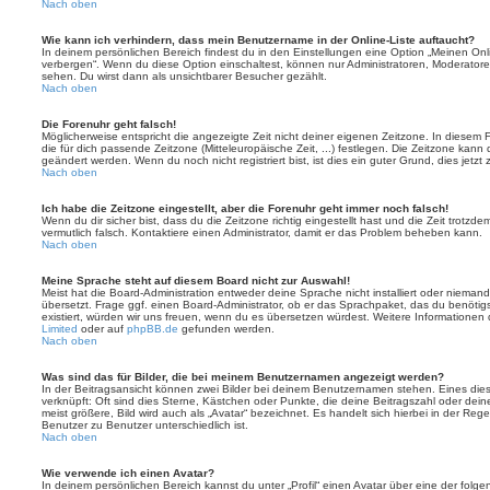
Nach oben
Wie kann ich verhindern, dass mein Benutzername in der Online-Liste auftaucht?
In deinem persönlichen Bereich findest du in den Einstellungen eine Option „Meinen On
verbergen“. Wenn du diese Option einschaltest, können nur Administratoren, Moderatore
sehen. Du wirst dann als unsichtbarer Besucher gezählt.
Nach oben
Die Forenuhr geht falsch!
Möglicherweise entspricht die angezeigte Zeit nicht deiner eigenen Zeitzone. In diesem Fa
die für dich passende Zeitzone (Mitteleuropäische Zeit, ...) festlegen. Die Zeitzone kann
geändert werden. Wenn du noch nicht registriert bist, ist dies ein guter Grund, dies jetzt 
Nach oben
Ich habe die Zeitzone eingestellt, aber die Forenuhr geht immer noch falsch!
Wenn du dir sicher bist, dass du die Zeitzone richtig eingestellt hast und die Zeit trotzde
vermutlich falsch. Kontaktiere einen Administrator, damit er das Problem beheben kann.
Nach oben
Meine Sprache steht auf diesem Board nicht zur Auswahl!
Meist hat die Board-Administration entweder deine Sprache nicht installiert oder nieman
übersetzt. Frage ggf. einen Board-Administrator, ob er das Sprachpaket, das du benötigst,
existiert, würden wir uns freuen, wenn du es übersetzen würdest. Weitere Informatione
Limited
oder auf
phpBB.de
gefunden werden.
Nach oben
Was sind das für Bilder, die bei meinem Benutzernamen angezeigt werden?
In der Beitragsansicht können zwei Bilder bei deinem Benutzernamen stehen. Eines diese
verknüpft: Oft sind dies Sterne, Kästchen oder Punkte, die deine Beitragszahl oder de
meist größere, Bild wird auch als „Avatar“ bezeichnet. Es handelt sich hierbei in der Reg
Benutzer zu Benutzer unterschiedlich ist.
Nach oben
Wie verwende ich einen Avatar?
In deinem persönlichen Bereich kannst du unter „Profil“ einen Avatar über eine der folg