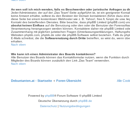
An wen soll ich mich wenden, falls es Beschwerden oder juristische Anfragen zu d
Jeder Administrator, der auf der „Das Team“-Seite aufgeführt ist, ist ein geeigneter Kon
keine Antwort erhältst, solltest du den Besitzer der Domain kontaktieren (führe dazu ein
diese Seite bei einem kostenlosen Webhoster wie z. B. Yahoo!, free.fr, funpic.de usw. l
Kontakt des betreffenden Dienstes. Bitte beachte, dass phpBB Limited (phpBB.com) u
absolut keinen Einfluss
auf die Benutzung oder den oder die Benutzer der Forensoftwa
Verantwortung herangezogen werden können. Kontaktiere daher nie phpBB Limited oder
Zusammenhang mit jeglichen juristischen Fragen (Unterlassungserklärungen, Haftungsfr
Websiten phpbb.com, phpbb.de oder die phpBB-Software selbst beziehen. Falls du php
E-Mails schreibst, die die
Softwarenutzung durch Dritte
betreffen, so wirst du, wenn üb
erhalten.
Nach oben
Wie kann ich einen Administrator des Boards kontaktieren?
Alle Benutzer des Boards können das Kontaktformular nutzen, wenn die Funktion durch di
Mitglieder des Boards können zusätzlich den Link „Das Team“ verwenden.
Nach oben
Debuetanten.at - Startseite
Foren-Übersicht
Alle Coo
Powered by
phpBB
® Forum Software © phpBB Limited
Deutsche Übersetzung durch
phpBB.de
Datenschutz
|
Nutzungsbedingungen