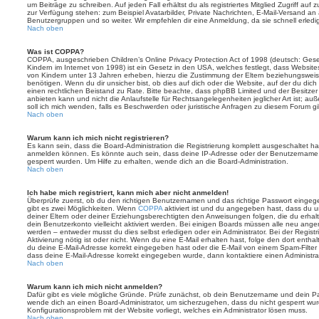
um Beiträge zu schreiben. Auf jeden Fall erhältst du als registriertes Mitglied Zugriff auf
zur Verfügung stehen: zum Beispiel Avatarbilder, Private Nachrichten, E-Mail-Versand an an
Benutzergruppen und so weiter. Wir empfehlen dir eine Anmeldung, da sie schnell erledigt i
Nach oben
Was ist COPPA?
COPPA, ausgeschrieben Children’s Online Privacy Protection Act of 1998 (deutsch: Ges
Kindern im Internet von 1998) ist ein Gesetz in den USA, welches festlegt, dass Website
von Kindern unter 13 Jahren erheben, hierzu die Zustimmung der Eltern beziehungswei
benötigen. Wenn du dir unsicher bist, ob dies auf dich oder die Website, auf der du dich zu
einen rechtlichen Beistand zu Rate. Bitte beachte, dass phpBB Limited und der Besitze
anbieten kann und nicht die Anlaufstelle für Rechtsangelegenheiten jeglicher Art ist; au
soll ich mich wenden, falls es Beschwerden oder juristische Anfragen zu diesem Forum g
Nach oben
Warum kann ich mich nicht registrieren?
Es kann sein, dass die Board-Administration die Registrierung komplett ausgeschaltet h
anmelden können. Es könnte auch sein, dass deine IP-Adresse oder der Benutzername, m
gesperrt wurden. Um Hilfe zu erhalten, wende dich an die Board-Administration.
Nach oben
Ich habe mich registriert, kann mich aber nicht anmelden!
Überprüfe zuerst, ob du den richtigen Benutzernamen und das richtige Passwort einge
gibt es zwei Möglichkeiten. Wenn
COPPA
aktiviert ist und du angegeben hast, dass du un
deiner Eltern oder deiner Erziehungsberechtigten den Anweisungen folgen, die du erhalte
dein Benutzerkonto vielleicht aktiviert werden. Bei einigen Boards müssen alle neu angem
werden – entweder musst du dies selbst erledigen oder ein Administrator. Bei der Registri
Aktivierung nötig ist oder nicht. Wenn du eine E-Mail erhalten hast, folge den dort ent
du deine E-Mail-Adresse korrekt eingegeben hast oder die E-Mail von einem Spam-Filter b
dass deine E-Mail-Adresse korrekt eingegeben wurde, dann kontaktiere einen Administrat
Nach oben
Warum kann ich mich nicht anmelden?
Dafür gibt es viele mögliche Gründe. Prüfe zunächst, ob dein Benutzername und dein Pass
wende dich an einen Board-Administrator, um sicherzugehen, dass du nicht gesperrt wurde
Konfigurationsproblem mit der Website vorliegt, welches ein Administrator lösen muss.
Nach oben