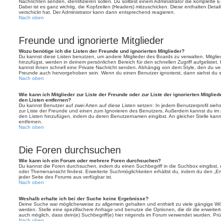
Nachrichten senden, identifizieren sollen. Du solltest einem Administrator die komplette 
Dabei ist es ganz wichtig, die Kopfzeilen (Headers) mitzuschicken. Diese enthalten Detai
verschickt hat. Der Administrator kann dann entsprechend reagieren.
Nach oben
Freunde und ignorierte Mitglieder
Wozu benötige ich die Listen der Freunde und ignorierten Mitglieder?
Du kannst diese Listen benutzen, um andere Mitglieder des Boards zu verwalten. Mitglied
hinzufügst, werden in deinem persönlichen Bereich für den schnellen Zugriff aufgelistet.
kannst ihnen schnell eine Private Nachricht senden. Abhängig von dem Style, den du v
Freunde auch hervorgehoben sein. Wenn du einen Benutzer ignorierst, dann siehst du s
Nach oben
Wie kann ich Mitglieder zur Liste der Freunde oder zur Liste der ignorierten Mitglie
den Listen entfernen?
Du kannst Benutzer auf zwei Arten auf diese Listen setzen: In jedem Benutzerprofil sieh
zur Liste der Freunde und einen zum Ignorieren des Benutzers. Außerdem kannst du im p
den Listen hinzufügen, indem du deren Benutzernamen eingibst. An gleicher Stelle kann
entfernen.
Nach oben
Die Foren durchsuchen
Wie kann ich ein Forum oder mehrere Foren durchsuchen?
Du kannst die Foren durchsuchen, indem du einen Suchbegriff in die Suchbox eingibst, d
oder Themenansicht findest. Erweiterte Suchmöglichkeiten erhältst du, indem du den „Erw
jeder Seite des Forums aus verfügbar ist.
Nach oben
Weshalb erhalte ich bei der Suche keine Ergebnisse?
Deine Suche war möglicherweise zu allgemein gehalten und enthielt zu viele gängige Wör
werden. Stelle eine spezifischere Anfrage und benutze die Optionen, die dir die erweiter
auch möglich, dass dein(e) Suchbegriff(e) hier nirgends im Forum verwendet wurden. Prüf
Nach oben