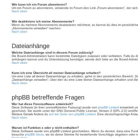
Wie kann ich ein Forum abonnieren?
Um ein Forum zu abonnieren, verwende im Forum den Link „Forum abonnieren“, der sich 
Nach oben
Wie deaktiviere ich meine Abonnements?
Wenn du mehrere Abonnements deaktivieren möchtest, so kannst du dies im persönlichen
„Abonnements verwalten“ machen.
Nach oben
Dateianhänge
Welche Dateianhänge sind in diesem Forum zulässig?
Die Board-Administration kann bestimmte Dateitypen zulassen oder verbieten. Falls du dir
anhängen kannst und du Unterstützung benötigst, wende dich bitte an die Board-Adminis
Nach oben
Kann ich eine Übersicht all meiner Dateianhänge erhalten?
Um eine Liste all deiner Dateianhänge zu erhalten, gehe in den persönlichen Bereich. Dor
„Dateianhänge verwalten“, über den du eine Liste deiner Dateianhänge erhalten und die
Nach oben
phpBB betreffende Fragen
Wer hat diese Forensoftware entwickelt?
Diese Software (in ihrer unmodifizierten Fassung) wurde von
phpBB Limited
entwickelt und
geschützt. Sie wurde unter der GNU General Public License, Version 2 (GPL-2.0) veröffen
Weitere Details findest du
auf der Seite von phpBB Limited
. Eine deutschsprachige Anlauf
Nach oben
Warum ist Funktion x oder y nicht enthalten?
Diese Software wurde von phpBB Limited geschrieben. Wenn du denkst, dass eine Funkt
besuche
phpBB Ideas
, wo du deine Stimme für bestehende Vorschläge abgeben oder n
Nach oben