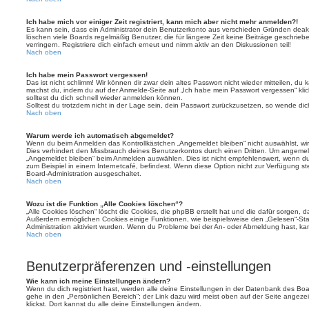
Ich habe mich vor einiger Zeit registriert, kann mich aber nicht mehr anmelden?!
Es kann sein, dass ein Administrator dein Benutzerkonto aus verschieden Gründen deakt
löschen viele Boards regelmäßig Benutzer, die für längere Zeit keine Beiträge geschri
verringern. Registriere dich einfach erneut und nimm aktiv an den Diskussionen teil!
Nach oben
Ich habe mein Passwort vergessen!
Das ist nicht schlimm! Wir können dir zwar dein altes Passwort nicht wieder mitteilen, du
machst du, indem du auf der Anmelde-Seite auf „Ich habe mein Passwort vergessen“ kli
solltest du dich schnell wieder anmelden können.
Solltest du trotzdem nicht in der Lage sein, dein Passwort zurückzusetzen, so wende dic
Nach oben
Warum werde ich automatisch abgemeldet?
Wenn du beim Anmelden das Kontrollkästchen „Angemeldet bleiben“ nicht auswählst, wirs
Dies verhindert den Missbrauch deines Benutzerkontos durch einen Dritten. Um angemel
„Angemeldet bleiben“ beim Anmelden auswählen. Dies ist nicht empfehlenswert, wenn du
zum Beispiel in einem Internetcafé, befindest. Wenn diese Option nicht zur Verfügung st
Board-Administration ausgeschaltet.
Nach oben
Wozu ist die Funktion „Alle Cookies löschen“?
„Alle Cookies löschen“ löscht die Cookies, die phpBB erstellt hat und die dafür sorgen, 
Außerdem ermöglichen Cookies einige Funktionen, wie beispielsweise den „Gelesen“-Stat
Administration aktiviert wurden. Wenn du Probleme bei der An- oder Abmeldung hast, ka
Nach oben
Benutzerpräferenzen und -einstellungen
Wie kann ich meine Einstellungen ändern?
Wenn du dich registriert hast, werden alle deine Einstellungen in der Datenbank des Bo
gehe in den „Persönlichen Bereich“; der Link dazu wird meist oben auf der Seite ange
klickst. Dort kannst du alle deine Einstellungen ändern.