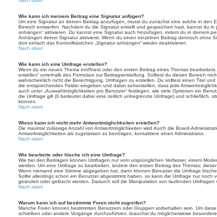
Nach oben
Wie kann ich meinem Beitrag eine Signatur anfügen?
Um eine Signatur an deinen Beitrag anzufügen, musst du zunächst eine solche in den E
Bereich entwerfen. Nachdem du die Signatur erstellt und gespeichert hast, kannst du in
anhängen“ aktivieren. Du kannst eine Signatur auch hinzufügen, indem du in deinem p
Anhängen deiner Signatur aktivierst. Wenn du einen einzelnen Beitrag dennoch ohne Si
dort einfach das Kontrollkästchen „Signatur anhängen“ wieder deaktivieren.
Nach oben
Wie kann ich eine Umfrage erstellen?
Wenn du ein neues Thema eröffnest oder den ersten Beitrag eines Themas bearbeitest, 
erstellen“ unterhalb des Formulars zur Beitragserstellung. Solltest du diesen Bereich ni
wahrscheinlich nicht die Berechtigung, Umfragen zu erstellen. Du solltest einen Titel un
die entsprechenden Felder eingeben und dabei sicherstellen, dass jede Antwortmöglichkei
auch unter „Auswahlmöglichkeiten pro Benutzer“ festlegen, wie viele Optionen ein Benutz
die Umfrage gilt (0 bedeutet dabei eine zeitlich unbegrenzte Umfrage) und schließlich, 
können.
Nach oben
Wieso kann ich nicht mehr Antwortmöglichkeiten erstellen?
Die maximal zulässige Anzahl von Antwortmöglichkeiten wird durch die Board-Administrat
Antwortmöglichkeiten als zugelassen zu benötigen, kontaktiere einen Administrator.
Nach oben
Wie bearbeite oder lösche ich eine Umfrage?
Wie bei den Beiträgen können Umfragen nur vom ursprünglichen Verfasser, einem Modera
werden. Um eine Umfrage zu bearbeiten, ändere den ersten Beitrag des Themas; dieser i
Wenn niemand eine Stimme abgegeben hat, dann können Benutzer die Umfrage löschen
Sollte allerdings schon ein Benutzer abgestimmt haben, so kann die Umfrage nur noch 
geändert oder gelöscht werden. Dadurch soll die Manipulation von laufenden Umfragen 
Nach oben
Warum kann ich auf bestimmte Foren nicht zugreifen?
Manche Foren können bestimmten Benutzern oder Gruppen vorbehalten sein. Um diese e
schreiben oder andere Vorgänge durchzuführen, brauchst du möglicherweise besondere