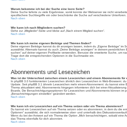
Warum bekomme ich bei der Suche eine leere Seite?
Deine Suche lieferte zu viele Ergebnisse, somit konnte der Webserver sie nicht verarbei
spezifischere Suchbegriffe ein oder beschränke die Suche auf verschiedene Unterforen.
Nach oben
Wie kann ich nach Mitgliedern suchen?
Gehe zur „Mitglieder“-Seite und klicke auf „Nach einem Mitglied suchen“.
Nach oben
Wie kann ich meine eigenen Beiträge und Themen finden?
Deine eigenen Beiträge kannst du dir anzeigen lassen, indem du „Eigene Beiträge“ im Sc
auswählst. Alternativ kannst du auch „Deine Beiträge anzeigen“ in deinem persönlichen 
suchen“ auf deiner eigenen Profilseite verwenden. Benutze die erweiterte Suche, um na
Trage dort die entsprechenden Optionen in die Suchmaske ein.
Nach oben
Abonnements und Lesezeichen
Was ist der Unterschied zwischen einem Lesezeichen und einem Abonnements für
In phpBB 3.0 funktionierten Lesezeichen ähnlich den Lesezeichen in Web-Browsern: du
Update. Seit phpBB 3.1 ähneln Lesezeichen mehr einem Abonnement: du kannst eine Be
Thema aktualisiert wird. Abonnements hingegen informieren dich bei einer Aktualisieru
Boards. Die Benachrichtigungsoptionen für Lesezeichen und Abonnements können im pe
„Benachrichtigungen einstellen“ geändert werden.
Nach oben
Wie kann ich ein Lesezeichen auf ein Thema setzen oder ein Thema abonnieren?
Du kannst ein Lesezeichen auf ein Thema setzen oder es abonnieren, in dem du die e
Optionen“ auswählst, die sich normalerweise ober- und unterhalb des Diskussionsverlau
Wenn du bei der Antwort auf ein Thema die Option „Mich benachrichtigen, sobald eine Ant
das Thema ebenfalls für dich abonniert.
Nach oben