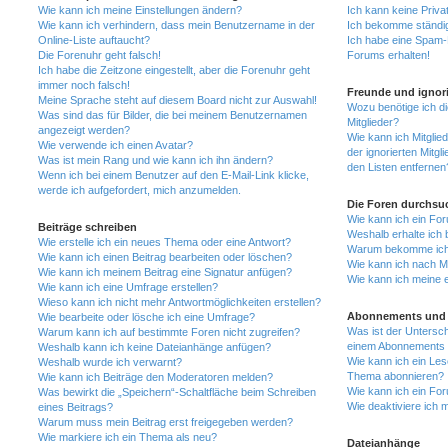
Wie kann ich meine Einstellungen ändern?
Ich kann keine Priva
Wie kann ich verhindern, dass mein Benutzername in der
Ich bekomme ständig
Online-Liste auftaucht?
Ich habe eine Spam-E
Die Forenuhr geht falsch!
Forums erhalten!
Ich habe die Zeitzone eingestellt, aber die Forenuhr geht
immer noch falsch!
Freunde und ignori
Meine Sprache steht auf diesem Board nicht zur Auswahl!
Wozu benötige ich di
Was sind das für Bilder, die bei meinem Benutzernamen
Mitglieder?
angezeigt werden?
Wie kann ich Mitglied
Wie verwende ich einen Avatar?
der ignorierten Mitg
Was ist mein Rang und wie kann ich ihn ändern?
den Listen entfernen
Wenn ich bei einem Benutzer auf den E-Mail-Link klicke,
werde ich aufgefordert, mich anzumelden.
Die Foren durchsu
Wie kann ich ein Fo
Beiträge schreiben
Weshalb erhalte ich 
Wie erstelle ich ein neues Thema oder eine Antwort?
Warum bekomme ich b
Wie kann ich einen Beitrag bearbeiten oder löschen?
Wie kann ich nach M
Wie kann ich meinem Beitrag eine Signatur anfügen?
Wie kann ich meine 
Wie kann ich eine Umfrage erstellen?
Wieso kann ich nicht mehr Antwortmöglichkeiten erstellen?
Abonnements und 
Wie bearbeite oder lösche ich eine Umfrage?
Was ist der Untersc
Warum kann ich auf bestimmte Foren nicht zugreifen?
einem Abonnements 
Weshalb kann ich keine Dateianhänge anfügen?
Wie kann ich ein Les
Weshalb wurde ich verwarnt?
Thema abonnieren?
Wie kann ich Beiträge den Moderatoren melden?
Wie kann ich ein Fo
Was bewirkt die „Speichern“-Schaltfläche beim Schreiben
Wie deaktiviere ich
eines Beitrags?
Warum muss mein Beitrag erst freigegeben werden?
Wie markiere ich ein Thema als neu?
Dateianhänge