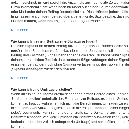
gekennzeichnet. Es wird sowohl die Anzahl als auch der letzte Zeitpunkt d
Hinweis erscheint nicht, wenn noch niemand auf deinen Beitrag geantwortet
oder Moderator deinen Beitrag überarbeitet hat. Diese können jedoch, falls s
hinterlassen, warum dein Beitrag überarbeitet wurde. Bitte beachte, dass n
löschen können, wenn bereits jemand darauf geantwortet hat.
Nach oben
Wie kann ich meinem Beitrag eine Signatur anfügen?
Um eine Signatur an deinen Beitrag anzufügen, musst du zunächst eine sol
persönlichen Bereich entwerfen. Nachdem du die Signatur erstellt und gesp
Beitrag das Kästchen „Signatur anhängen“ aktivieren. Du kannst eine Signa
deinem persönlichen Bereich das standardmäßige Anhängen deiner Signatu
einzelnen Beitrag dennoch ohne Signatur verfassen möchtest, so kannst du 
„Signatur anhängen“ wieder deaktivieren.
Nach oben
Wie kann ich eine Umfrage erstellen?
Wenn du ein neues Thema eröffnest oder den ersten Beitrag eines Themas be
„Umfrage erstellen“ unterhalb des Formulars zur Beitragserstellung. Solltes
können, so hast du wahrscheinlich nicht die Berechtigung, Umfragen zu erste
mindestens zwei Antwortmöglichkeiten in die entsprechenden Felder eingeb
jede Antwortmöglichkeit in einer eigenen Zeile steht. Du kannst auch unter
Benutzer“ festlegen, wie viele Optionen ein Benutzer auswählen kann, welche
bedeutet dabei eine zeitlich unbegrenzte Umfrage) und schließlich, ob die
können.