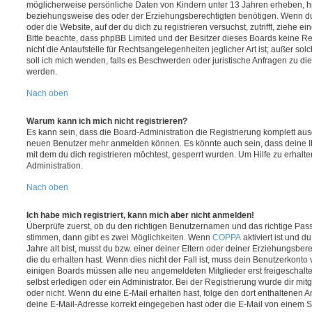
möglicherweise persönliche Daten von Kindern unter 13 Jahren erheben, h
beziehungsweise des oder der Erziehungsberechtigten benötigen. Wenn du di
oder die Website, auf der du dich zu registrieren versuchst, zutrifft, ziehe e
Bitte beachte, dass phpBB Limited und der Besitzer dieses Boards keine 
nicht die Anlaufstelle für Rechtsangelegenheiten jeglicher Art ist; außer so
soll ich mich wenden, falls es Beschwerden oder juristische Anfragen zu d
werden.
Nach oben
Warum kann ich mich nicht registrieren?
Es kann sein, dass die Board-Administration die Registrierung komplett ausg
neuen Benutzer mehr anmelden können. Es könnte auch sein, dass deine 
mit dem du dich registrieren möchtest, gesperrt wurden. Um Hilfe zu erhalt
Administration.
Nach oben
Ich habe mich registriert, kann mich aber nicht anmelden!
Überprüfe zuerst, ob du den richtigen Benutzernamen und das richtige Pa
stimmen, dann gibt es zwei Möglichkeiten. Wenn
COPPA
aktiviert ist und 
Jahre alt bist, musst du bzw. einer deiner Eltern oder deiner Erziehungsbe
die du erhalten hast. Wenn dies nicht der Fall ist, muss dein Benutzerkonto v
einigen Boards müssen alle neu angemeldeten Mitglieder erst freigeschalt
selbst erledigen oder ein Administrator. Bei der Registrierung wurde dir mitget
oder nicht. Wenn du eine E-Mail erhalten hast, folge den dort enthaltenen
deine E-Mail-Adresse korrekt eingegeben hast oder die E-Mail von einem S