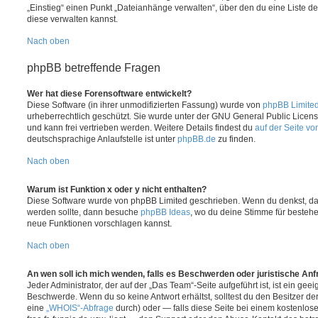
„Einstieg“ einen Punkt „Dateianhänge verwalten“, über den du eine Liste d
diese verwalten kannst.
Nach oben
phpBB betreffende Fragen
Wer hat diese Forensoftware entwickelt?
Diese Software (in ihrer unmodifizierten Fassung) wurde von
phpBB Limite
urheberrechtlich geschützt. Sie wurde unter der GNU General Public License
und kann frei vertrieben werden. Weitere Details findest du
auf der Seite v
deutschsprachige Anlaufstelle ist unter
phpBB.de
zu finden.
Nach oben
Warum ist Funktion x oder y nicht enthalten?
Diese Software wurde von phpBB Limited geschrieben. Wenn du denkst, das
werden sollte, dann besuche
phpBB Ideas
, wo du deine Stimme für beste
neue Funktionen vorschlagen kannst.
Nach oben
An wen soll ich mich wenden, falls es Beschwerden oder juristische An
Jeder Administrator, der auf der „Das Team“-Seite aufgeführt ist, ist ein geei
Beschwerde. Wenn du so keine Antwort erhältst, solltest du den Besitzer de
eine
„WHOIS“-Abfrage
durch) oder — falls diese Seite bei einem kostenlos