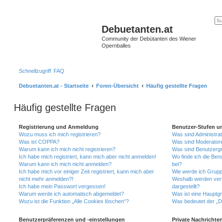
Debuetanten.at
Community der Debütanten des Wiener
Opernballes
Schnellzugriff
FAQ
Debuetanten.at - Startseite
Foren-Übersicht
Häufig gestellte Fragen
Häufig gestellte Fragen
Registrierung und Anmeldung
Benutzer-Stufen u
Wozu muss ich mich registrieren?
Was sind Administra
Was ist COPPA?
Was sind Moderator
Warum kann ich mich nicht registrieren?
Was sind Benutzerg
Ich habe mich registriert, kann mich aber nicht anmelden!
Wo finde ich die Ben
Warum kann ich mich nicht anmelden?
bei?
Ich habe mich vor einiger Zeit registriert, kann mich aber
Wie werde ich Grupp
nicht mehr anmelden?!
Weshalb werden ver
Ich habe mein Passwort vergessen!
dargestellt?
Warum werde ich automatisch abgemeldet?
Was ist eine Hauptg
Wozu ist die Funktion „Alle Cookies löschen“?
Was bedeutet der „Da
Benutzerpräferenzen und -einstellungen
Private Nachrichte