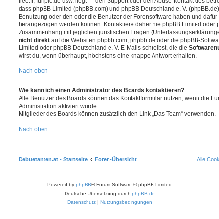
free.fr, funpic.de usw. liegt — den Support oder den Abuse-Kontakt des betr
dass phpBB Limited (phpBB.com) und phpBB Deutschland e. V. (phpBB.de
Benutzung oder den oder die Benutzer der Forensoftware haben und dafür 
herangezogen werden können. Kontaktiere daher nie phpBB Limited oder p
Zusammenhang mit jeglichen juristischen Fragen (Unterlassungserklärunge
nicht direkt
auf die Websiten phpbb.com, phpbb.de oder die phpBB-Softwar
Limited oder phpBB Deutschland e. V. E-Mails schreibst, die die
Softwarenu
wirst du, wenn überhaupt, höchstens eine knappe Antwort erhalten.
Nach oben
Wie kann ich einen Administrator des Boards kontaktieren?
Alle Benutzer des Boards können das Kontaktformular nutzen, wenn die Fun
Administration aktiviert wurde.
Mitglieder des Boards können zusätzlich den Link „Das Team“ verwenden.
Nach oben
Debuetanten.at - Startseite
Foren-Übersicht
Alle Coo
Powered by
phpBB
® Forum Software © phpBB Limited
Deutsche Übersetzung durch
phpBB.de
Datenschutz
|
Nutzungsbedingungen