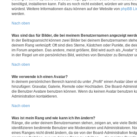
benötigst, installieren kann. Falls es noch nicht existiert, würden wir uns f
würdest. Weitere Informationen dazu können auf der Website von
phpBB Li
werden.
Nach oben
Was sind das für Bilder, die bei meinem Benutzernamen angezeigt werd
In der Beitragsansicht können zwei Bilder bei deinem Benutzernamen stehen.
deinem Rang verknüpft: Oft sind dies Sterne, Kästchen oder Punkte, die de
im Forum angeben. Das andere, meist größere, Bild wird auch als „Avatar“ b
in der Regel um ein persönliches Bild, welches von Benutzer zu Benutzer unt
Nach oben
Wie verwende ich einen Avatar?
In deinem persönlichen Bereich kannst du unter „Profil“ einen Avatar über 
hinzufügen: Gravatar, Galerie, Remote oder Hochladen. Die Board-Adminis
die Benutzer Avatare benutzen können. Wenn du keinen Avatar benutzen kan
Administration kontaktieren.
Nach oben
Was ist mein Rang und wie kann ich ihn ändern?
Ränge, die unter deinem Benutzernamen stehen, zeigen an, wie viele Beiträg
identifizieren bestimmte Benutzer wie Moderatoren und Administratoren. N
eines Ranges nicht direkt ändern, da sie von der Board-Administration festg