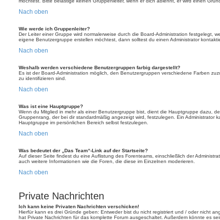
möchtest. Bitte belästige keinen Gruppenleiter, wenn er dich ablehnt, er wird einen Gru
Nach oben
Wie werde ich Gruppenleiter?
Der Leiter einer Gruppe wird normalerweise durch die Board-Administration festgelegt, w
eigene Benutzergruppe erstellen möchtest, dann solltest du einen Administrator kontakti
Nach oben
Weshalb werden verschiedene Benutzergruppen farbig dargestellt?
Es ist der Board-Administration möglich, den Benutzergruppen verschiedene Farben zuzut
zu identifizieren sind.
Nach oben
Was ist eine Hauptgruppe?
Wenn du Mitglied in mehr als einer Benutzergruppe bist, dient die Hauptgruppe dazu, 
Gruppenrang, der bei dir standardmäßig angezeigt wird, festzulegen. Ein Administrator 
Hauptgruppe im persönlichen Bereich selbst festzulegen.
Nach oben
Was bedeutet der „Das Team“-Link auf der Startseite?
Auf dieser Seite findest du eine Auflistung des Forenteams, einschließlich der Administra
auch weitere Informationen wie die Foren, die diese im Einzelnen moderieren.
Nach oben
Private Nachrichten
Ich kann keine Privaten Nachrichten verschicken!
Hierfür kann es drei Gründe geben: Entweder bist du nicht registriert und / oder nicht a
hat Private Nachrichten für das komplette Forum ausgeschaltet. Außerdem könnte es sein