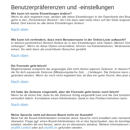
Benutzerpräferenzen und -einstellungen
Wie kann ich meine Einstellungen ändern?
Wenn du dich registriert hast, werden alle deine Einstellungen in der Datenbank des Bo
gehe in den „Persönlichen Bereich“; der Link dazu wird meist oben auf der Seite ange
klickst. Dort kannst du alle deine Einstellungen ändern.
Nach oben
Wie kann ich verhindern, dass mein Benutzername in der Online-Liste auftaucht?
In deinem persönlichen Bereich findest du in den Einstellungen eine Option „Meinen On
verbergen“. Wenn du diese Option einschaltest, können nur Administratoren, Moderatore
sehen. Du wirst dann als unsichtbarer Besucher gezählt.
Nach oben
Die Forenuhr geht falsch!
Möglicherweise entspricht die angezeigte Zeit nicht deiner eigenen Zeitzone. In diesem Fa
die für dich passende Zeitzone (Mitteleuropäische Zeit, ...) festlegen. Die Zeitzone kann
geändert werden. Wenn du noch nicht registriert bist, ist dies ein guter Grund, dies jetzt 
Nach oben
Ich habe die Zeitzone eingestellt, aber die Forenuhr geht immer noch falsch!
Wenn du dir sicher bist, dass du die Zeitzone richtig eingestellt hast und die Zeit trotzde
vermutlich falsch. Kontaktiere einen Administrator, damit er das Problem beheben kann.
Nach oben
Meine Sprache steht auf diesem Board nicht zur Auswahl!
Meist hat die Board-Administration entweder deine Sprache nicht installiert oder nieman
übersetzt. Frage ggf. einen Board-Administrator, ob er das Sprachpaket, das du benötigst,
existiert, würden wir uns freuen, wenn du es übersetzen würdest. Weitere Informatione
phpBB Limited
oder auf
phpBB.de
gefunden werden.