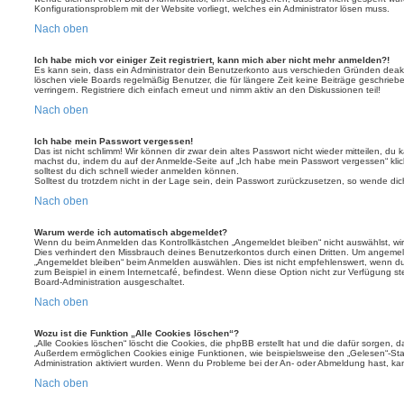
Konfigurationsproblem mit der Website vorliegt, welches ein Administrator lösen muss.
Nach oben
Ich habe mich vor einiger Zeit registriert, kann mich aber nicht mehr anmelden?!
Es kann sein, dass ein Administrator dein Benutzerkonto aus verschieden Gründen deakt
löschen viele Boards regelmäßig Benutzer, die für längere Zeit keine Beiträge geschri
verringern. Registriere dich einfach erneut und nimm aktiv an den Diskussionen teil!
Nach oben
Ich habe mein Passwort vergessen!
Das ist nicht schlimm! Wir können dir zwar dein altes Passwort nicht wieder mitteilen, du
machst du, indem du auf der Anmelde-Seite auf „Ich habe mein Passwort vergessen“ kli
solltest du dich schnell wieder anmelden können.
Solltest du trotzdem nicht in der Lage sein, dein Passwort zurückzusetzen, so wende dic
Nach oben
Warum werde ich automatisch abgemeldet?
Wenn du beim Anmelden das Kontrollkästchen „Angemeldet bleiben“ nicht auswählst, wirs
Dies verhindert den Missbrauch deines Benutzerkontos durch einen Dritten. Um angemel
„Angemeldet bleiben“ beim Anmelden auswählen. Dies ist nicht empfehlenswert, wenn du
zum Beispiel in einem Internetcafé, befindest. Wenn diese Option nicht zur Verfügung st
Board-Administration ausgeschaltet.
Nach oben
Wozu ist die Funktion „Alle Cookies löschen“?
„Alle Cookies löschen“ löscht die Cookies, die phpBB erstellt hat und die dafür sorgen, 
Außerdem ermöglichen Cookies einige Funktionen, wie beispielsweise den „Gelesen“-Stat
Administration aktiviert wurden. Wenn du Probleme bei der An- oder Abmeldung hast, ka
Nach oben