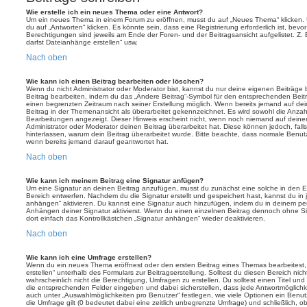
Wie erstelle ich ein neues Thema oder eine Antwort?
Um ein neues Thema in einem Forum zu eröffnen, musst du auf „Neues Thema“ klicken. 
du auf „Antworten“ klicken. Es könnte sein, dass eine Registrierung erforderlich ist, bev
Berechtigungen sind jeweils am Ende der Foren- und der Beitragsansicht aufgelistet. Z. 
darfst Dateianhänge erstellen“ usw.
Nach oben
Wie kann ich einen Beitrag bearbeiten oder löschen?
Wenn du nicht Administrator oder Moderator bist, kannst du nur deine eigenen Beiträge
Beitrag bearbeiten, indem du das „Ändere Beitrag“-Symbol für den entsprechenden Beitrag 
einen begrenzten Zeitraum nach seiner Erstellung möglich. Wenn bereits jemand auf dein
Beitrag in der Themenansicht als überarbeitet gekennzeichnet. Es wird sowohl die Anzahl
Bearbeitungen angezeigt. Dieser Hinweis erscheint nicht, wenn noch niemand auf deine
Administrator oder Moderator deinen Beitrag überarbeitet hat. Diese können jedoch, falls 
hinterlassen, warum dein Beitrag überarbeitet wurde. Bitte beachte, dass normale Benut
wenn bereits jemand darauf geantwortet hat.
Nach oben
Wie kann ich meinem Beitrag eine Signatur anfügen?
Um eine Signatur an deinen Beitrag anzufügen, musst du zunächst eine solche in den E
Bereich entwerfen. Nachdem du die Signatur erstellt und gespeichert hast, kannst du in
anhängen“ aktivieren. Du kannst eine Signatur auch hinzufügen, indem du in deinem p
Anhängen deiner Signatur aktivierst. Wenn du einen einzelnen Beitrag dennoch ohne Si
dort einfach das Kontrollkästchen „Signatur anhängen“ wieder deaktivieren.
Nach oben
Wie kann ich eine Umfrage erstellen?
Wenn du ein neues Thema eröffnest oder den ersten Beitrag eines Themas bearbeitest, 
erstellen“ unterhalb des Formulars zur Beitragserstellung. Solltest du diesen Bereich ni
wahrscheinlich nicht die Berechtigung, Umfragen zu erstellen. Du solltest einen Titel un
die entsprechenden Felder eingeben und dabei sicherstellen, dass jede Antwortmöglichkei
auch unter „Auswahlmöglichkeiten pro Benutzer“ festlegen, wie viele Optionen ein Benutz
die Umfrage gilt (0 bedeutet dabei eine zeitlich unbegrenzte Umfrage) und schließlich, 