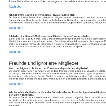
Private Nachrichten zu verschicken, entzogen hat. Kontaktiere einen Administrator, um we
Nach oben
Ich bekomme ständig unerwünschte Private Nachrichten!
Du kannst Private Nachrichten, die dir ein Mitglied sendet, automatisch löschen, indem 
entsprechende Regel erstellst. Falls du belästigende Nachrichten von jemandem erhälts
Administrator melden. Dieser kann dem betreffenden Mitglied dann verbieten, Private N
Nach oben
Ich habe eine Spam-E-Mail von einem Mitglied dieses Forums erhalten!
Es tut uns leid, das zu hören. Das E-Mail-Formular dieses Forums hat einige Sicherheits
Nachrichten senden, identifizieren sollen. Du solltest einem Administrator die komplette 
Dabei ist es ganz wichtig, die Kopfzeilen (Headers) mitzuschicken. Diese enthalten Detai
verschickt hat. Der Administrator kann dann entsprechend reagieren.
Nach oben
Freunde und ignorierte Mitglieder
Wozu benötige ich die Listen der Freunde und ignorierten Mitglieder?
Du kannst diese Listen benutzen, um andere Mitglieder des Boards zu verwalten. Mitglied
hinzufügst, werden in deinem persönlichen Bereich für den schnellen Zugriff aufgelistet.
kannst ihnen schnell eine Private Nachricht senden. Abhängig von dem Style, den du v
Freunde auch hervorgehoben sein. Wenn du einen Benutzer ignorierst, dann siehst du s
Nach oben
Wie kann ich Mitglieder zur Liste der Freunde oder zur Liste der ignorierten Mitglie
den Listen entfernen?
Du kannst Benutzer auf zwei Arten auf diese Listen setzen: In jedem Benutzerprofil sieh
zur Liste der Freunde und einen zum Ignorieren des Benutzers. Außerdem kannst du im p
den Listen hinzufügen, indem du deren Benutzernamen eingibst. An gleicher Stelle kann
entfernen.