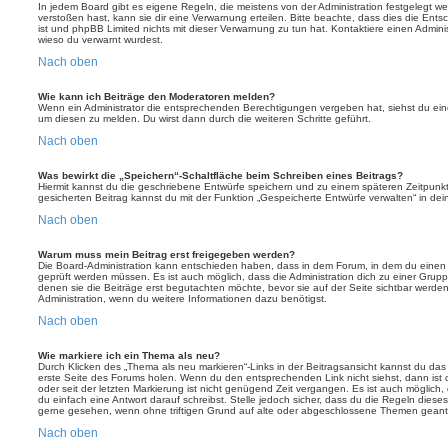
In jedem Board gibt es eigene Regeln, die meistens von der Administration festgelegt 
verstoßen hast, kann sie dir eine Verwarnung erteilen. Bitte beachte, dass dies die Ent
ist und phpBB Limited nichts mit dieser Verwarnung zu tun hat. Kontaktiere einen Administr
wieso du verwarnt wurdest.
Nach oben
Wie kann ich Beiträge den Moderatoren melden?
Wenn ein Administrator die entsprechenden Berechtigungen vergeben hat, siehst du eine
um diesen zu melden. Du wirst dann durch die weiteren Schritte geführt.
Nach oben
Was bewirkt die „Speichern“-Schaltfläche beim Schreiben eines Beitrags?
Hiermit kannst du die geschriebene Entwürfe speichern und zu einem späteren Zeitpunk
gesicherten Beitrag kannst du mit der Funktion „Gespeicherte Entwürfe verwalten“ in de
Nach oben
Warum muss mein Beitrag erst freigegeben werden?
Die Board-Administration kann entschieden haben, dass in dem Forum, in dem du einen Bei
geprüft werden müssen. Es ist auch möglich, dass die Administration dich zu einer Grup
denen sie die Beiträge erst begutachten möchte, bevor sie auf der Seite sichtbar werden.
Administration, wenn du weitere Informationen dazu benötigst.
Nach oben
Wie markiere ich ein Thema als neu?
Durch Klicken des „Thema als neu markieren“-Links in der Beitragsansicht kannst du d
erste Seite des Forums holen. Wenn du den entsprechenden Link nicht siehst, dann ist d
oder seit der letzten Markierung ist nicht genügend Zeit vergangen. Es ist auch möglic
du einfach eine Antwort darauf schreibst. Stelle jedoch sicher, dass du die Regeln diese
gerne gesehen, wenn ohne triftigen Grund auf alte oder abgeschlossene Themen geantw
Nach oben