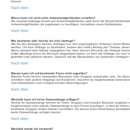
können.
Nach oben
Wieso kann ich nicht mehr Antwortmöglichkeiten erstellen?
Die maximal zulässige Anzahl von Antwortmöglichkeiten wird durch die Board-Administrat
Antwortmöglichkeiten als zugelassen zu benötigen, kontaktiere einen Administrator.
Nach oben
Wie bearbeite oder lösche ich eine Umfrage?
Wie bei den Beiträgen können Umfragen nur vom ursprünglichen Verfasser, einem Modera
werden. Um eine Umfrage zu bearbeiten, ändere den ersten Beitrag des Themas; dieser i
Wenn niemand eine Stimme abgegeben hat, dann können Benutzer die Umfrage löschen
Sollte allerdings schon ein Benutzer abgestimmt haben, so kann die Umfrage nur noch 
geändert oder gelöscht werden. Dadurch soll die Manipulation von laufenden Umfragen 
Nach oben
Warum kann ich auf bestimmte Foren nicht zugreifen?
Manche Foren können bestimmten Benutzern oder Gruppen vorbehalten sein. Um diese e
schreiben oder andere Vorgänge durchzuführen, brauchst du möglicherweise besondere
oder Administrator nach entsprechenden Berechtigungen.
Nach oben
Weshalb kann ich keine Dateianhänge anfügen?
Rechte für Dateianhänge können für Foren, Gruppen und einzelne Benutzer vergeben we
möglicherweise nicht erlaubt, Dateianhänge in dem Forum anzufügen, in dem du deinen 
bestimmte Gruppen dürfen Dateien hochladen. Du kannst einen Administrator kontaktieren, 
keine Dateianhänge anfügen kannst.
Nach oben
Weshalb wurde ich verwarnt?