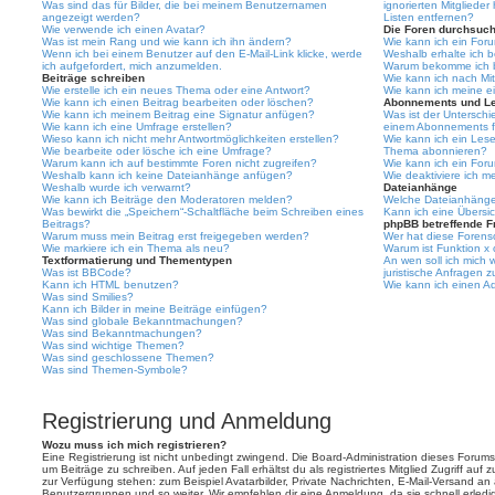
Was sind das für Bilder, die bei meinem Benutzernamen
ignorierten Mitgliede
angezeigt werden?
Listen entfernen?
Wie verwende ich einen Avatar?
Die Foren durchsuc
Was ist mein Rang und wie kann ich ihn ändern?
Wie kann ich ein For
Wenn ich bei einem Benutzer auf den E-Mail-Link klicke, werde
Weshalb erhalte ich 
ich aufgefordert, mich anzumelden.
Warum bekomme ich be
Beiträge schreiben
Wie kann ich nach Mi
Wie erstelle ich ein neues Thema oder eine Antwort?
Wie kann ich meine e
Wie kann ich einen Beitrag bearbeiten oder löschen?
Abonnements und L
Wie kann ich meinem Beitrag eine Signatur anfügen?
Was ist der Untersch
Wie kann ich eine Umfrage erstellen?
einem Abonnements f
Wieso kann ich nicht mehr Antwortmöglichkeiten erstellen?
Wie kann ich ein Les
Wie bearbeite oder lösche ich eine Umfrage?
Thema abonnieren?
Warum kann ich auf bestimmte Foren nicht zugreifen?
Wie kann ich ein For
Weshalb kann ich keine Dateianhänge anfügen?
Wie deaktiviere ich 
Weshalb wurde ich verwarnt?
Dateianhänge
Wie kann ich Beiträge den Moderatoren melden?
Welche Dateianhänge 
Was bewirkt die „Speichern“-Schaltfläche beim Schreiben eines
Kann ich eine Übersic
Beitrags?
phpBB betreffende F
Warum muss mein Beitrag erst freigegeben werden?
Wer hat diese Forenso
Wie markiere ich ein Thema als neu?
Warum ist Funktion x 
Textformatierung und Thementypen
An wen soll ich mich
Was ist BBCode?
juristische Anfragen 
Kann ich HTML benutzen?
Wie kann ich einen Ad
Was sind Smilies?
Kann ich Bilder in meine Beiträge einfügen?
Was sind globale Bekanntmachungen?
Was sind Bekanntmachungen?
Was sind wichtige Themen?
Was sind geschlossene Themen?
Was sind Themen-Symbole?
Registrierung und Anmeldung
Wozu muss ich mich registrieren?
Eine Registrierung ist nicht unbedingt zwingend. Die Board-Administration dieses Forums 
um Beiträge zu schreiben. Auf jeden Fall erhältst du als registriertes Mitglied Zugriff auf
zur Verfügung stehen: zum Beispiel Avatarbilder, Private Nachrichten, E-Mail-Versand an an
Benutzergruppen und so weiter. Wir empfehlen dir eine Anmeldung, da sie schnell erledigt i