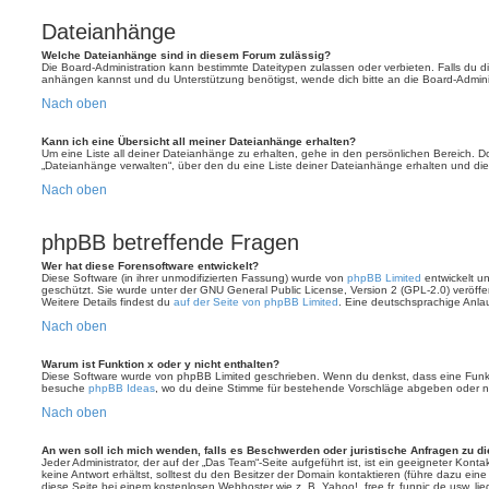
Dateianhänge
Welche Dateianhänge sind in diesem Forum zulässig?
Die Board-Administration kann bestimmte Dateitypen zulassen oder verbieten. Falls du dir
anhängen kannst und du Unterstützung benötigst, wende dich bitte an die Board-Adminis
Nach oben
Kann ich eine Übersicht all meiner Dateianhänge erhalten?
Um eine Liste all deiner Dateianhänge zu erhalten, gehe in den persönlichen Bereich. Dor
„Dateianhänge verwalten“, über den du eine Liste deiner Dateianhänge erhalten und die
Nach oben
phpBB betreffende Fragen
Wer hat diese Forensoftware entwickelt?
Diese Software (in ihrer unmodifizierten Fassung) wurde von
phpBB Limited
entwickelt und
geschützt. Sie wurde unter der GNU General Public License, Version 2 (GPL-2.0) veröffen
Weitere Details findest du
auf der Seite von phpBB Limited
. Eine deutschsprachige Anlauf
Nach oben
Warum ist Funktion x oder y nicht enthalten?
Diese Software wurde von phpBB Limited geschrieben. Wenn du denkst, dass eine Funkt
besuche
phpBB Ideas
, wo du deine Stimme für bestehende Vorschläge abgeben oder n
Nach oben
An wen soll ich mich wenden, falls es Beschwerden oder juristische Anfragen zu d
Jeder Administrator, der auf der „Das Team“-Seite aufgeführt ist, ist ein geeigneter Kon
keine Antwort erhältst, solltest du den Besitzer der Domain kontaktieren (führe dazu ein
diese Seite bei einem kostenlosen Webhoster wie z. B. Yahoo!, free.fr, funpic.de usw. l