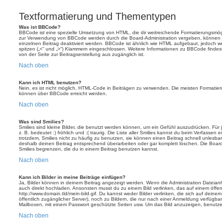
Textformatierung und Thementypen
Was ist BBCode?
BBCode ist eine spezielle Umsetzung von HTML, die dir weitreichende Formatierungsmögli
zur Verwendung von BBCode werden durch die Board-Administration vergeben, können j
einzelnen Beitrag deaktiviert werden. BBCode ist ähnlich wie HTML aufgebaut, jedoch wer
spitzen („<“ und „>“) Klammern eingeschlossen. Weitere Informationen zu BBCode findest d
von der Seite zur Beitragserstellung aus zugänglich ist.
Nach oben
Kann ich HTML benutzen?
Nein, es ist nicht möglich, HTML-Code in Beiträgen zu verwenden. Die meisten Formatier
können über BBCode erreicht werden.
Nach oben
Was sind Smilies?
Smilies sind kleine Bilder, die benutzt werden können, um ein Gefühl auszudrücken. Für 
z. B. bedeutet :) fröhlich und :( traurig. Die Liste aller Smilies kannst du beim Verfassen
trotzdem, Smilies nicht zu häufig zu benutzen, sie können einen Beitrag schnell unles
deshalb deinen Beitrag entsprechend überarbeiten oder gar komplett löschen. Die Board
Smilies begrenzen, die du in einem Beitrag benutzen kannst.
Nach oben
Kann ich Bilder in meine Beiträge einfügen?
Ja, Bilder können in deinem Beitrag angezeigt werden. Wenn die Administration Dateian
auch direkt hochladen. Ansonsten musst du zu einem Bild verlinken, das auf einem öffentl
http://www.domain.tld/mein-bild.gif. Du kannst weder Bilder verlinken, die sich auf deine
öffentlich zugänglicher Server), noch zu Bildern, die nur nach einer Anmeldung verfügbar
Mailboxen, mit einem Passwort geschützte Seiten usw. Um das Bild anzuzeigen, benutz
Nach oben