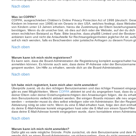
Nach oben
Was ist COPPA?
COPPA, ausgeschrieben Children’s Online Privacy Protection Act of 1998 (deutsch: Ges
Kindern im Internet von 1998) ist ein Gesetz in den USA, welches festlegt, dass Website
von Kindern unter 13 Jahren erheben, hierzu die Zustimmung der Eltern beziehungswei
benötigen. Wenn du dir unsicher bist, ob dies auf dich oder die Website, auf der du dich zu
einen rechtlichen Beistand zu Rate. Bitte beachte, dass phpBB Limited und der Besitze
anbieten kann und nicht die Anlaufstelle für Rechtsangelegenheiten jeglicher Art ist; au
soll ich mich wenden, falls es Beschwerden oder juristische Anfragen zu diesem Forum g
Nach oben
Warum kann ich mich nicht registrieren?
Es kann sein, dass die Board-Administration die Registrierung komplett ausgeschaltet h
anmelden können. Es könnte auch sein, dass deine IP-Adresse oder der Benutzername, m
gesperrt wurden. Um Hilfe zu erhalten, wende dich an die Board-Administration.
Nach oben
Ich habe mich registriert, kann mich aber nicht anmelden!
Überprüfe zuerst, ob du den richtigen Benutzernamen und das richtige Passwort einge
gibt es zwei Möglichkeiten. Wenn
COPPA
aktiviert ist und du angegeben hast, dass du un
deiner Eltern oder deiner Erziehungsberechtigten den Anweisungen folgen, die du erhalte
dein Benutzerkonto vielleicht aktiviert werden. Bei einigen Boards müssen alle neu angem
werden – entweder musst du dies selbst erledigen oder ein Administrator. Bei der Registri
Aktivierung nötig ist oder nicht. Wenn du eine E-Mail erhalten hast, folge den dort ent
du deine E-Mail-Adresse korrekt eingegeben hast oder die E-Mail von einem Spam-Filter b
dass deine E-Mail-Adresse korrekt eingegeben wurde, dann kontaktiere einen Administrat
Nach oben
Warum kann ich mich nicht anmelden?
Dafür gibt es viele mögliche Gründe. Prüfe zunächst, ob dein Benutzername und dein Pass
wende dich an einen Board-Administrator, um sicherzugehen, dass du nicht gesperrt wurde