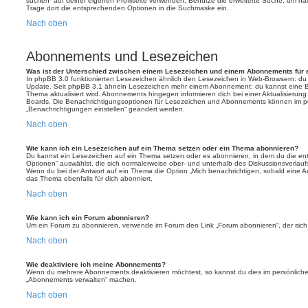
suchen“ auf deiner eigenen Profilseite verwenden. Benutze die erweiterte Suche, um na
Trage dort die entsprechenden Optionen in die Suchmaske ein.
Nach oben
Abonnements und Lesezeichen
Was ist der Unterschied zwischen einem Lesezeichen und einem Abonnements für
In phpBB 3.0 funktionierten Lesezeichen ähnlich den Lesezeichen in Web-Browsern: du
Update. Seit phpBB 3.1 ähneln Lesezeichen mehr einem Abonnement: du kannst eine Be
Thema aktualisiert wird. Abonnements hingegen informieren dich bei einer Aktualisieru
Boards. Die Benachrichtigungsoptionen für Lesezeichen und Abonnements können im pe
„Benachrichtigungen einstellen“ geändert werden.
Nach oben
Wie kann ich ein Lesezeichen auf ein Thema setzen oder ein Thema abonnieren?
Du kannst ein Lesezeichen auf ein Thema setzen oder es abonnieren, in dem du die e
Optionen“ auswählst, die sich normalerweise ober- und unterhalb des Diskussionsverlau
Wenn du bei der Antwort auf ein Thema die Option „Mich benachrichtigen, sobald eine Ant
das Thema ebenfalls für dich abonniert.
Nach oben
Wie kann ich ein Forum abonnieren?
Um ein Forum zu abonnieren, verwende im Forum den Link „Forum abonnieren“, der sich 
Nach oben
Wie deaktiviere ich meine Abonnements?
Wenn du mehrere Abonnements deaktivieren möchtest, so kannst du dies im persönlichen
„Abonnements verwalten“ machen.
Nach oben