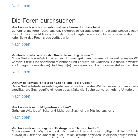
Nach oben
Die Foren durchsuchen
Wie kann ich ein Forum oder mehrere Foren durchsuchen?
Du kannst die Foren durchsuchen, indem du einen Suchbegriff in die Suchbox eingibst, d
oder Themenansicht findest. Erweiterte Suchmöglichkeiten erhältst du, indem du den „Erw
jeder Seite des Forums aus verfügbar ist.
Nach oben
Weshalb erhalte ich bei der Suche keine Ergebnisse?
Deine Suche war möglicherweise zu allgemein gehalten und enthielt zu viele gängige Wör
werden. Stelle eine spezifischere Anfrage und benutze die Optionen, die dir die erweiter
auch möglich, dass dein(e) Suchbegriff(e) hier nirgends im Forum verwendet wurden. Prüf
Nach oben
Warum bekomme ich bei der Suche eine leere Seite?
Deine Suche lieferte zu viele Ergebnisse, somit konnte der Webserver sie nicht verarbei
spezifischere Suchbegriffe ein oder beschränke die Suche auf verschiedene Unterforen.
Nach oben
Wie kann ich nach Mitgliedern suchen?
Gehe zur „Mitglieder“-Seite und klicke auf „Nach einem Mitglied suchen“.
Nach oben
Wie kann ich meine eigenen Beiträge und Themen finden?
Deine eigenen Beiträge kannst du dir anzeigen lassen, indem du „Eigene Beiträge“ im Sc
auswählst. Alternativ kannst du auch „Deine Beiträge anzeigen“ in deinem persönlichen 