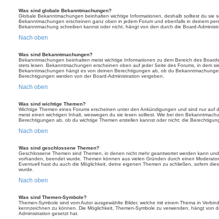
Was sind globale Bekanntmachungen?
Globale Bekanntmachungen beinhalten wichtige Informationen, deshalb solltest du sie s
Bekanntmachungen erscheinen ganz oben in jedem Forum und ebenfalls in deinem persö
Bekanntmachung schreiben kannst oder nicht, hängt von den durch die Board-Administ
Nach oben
Was sind Bekanntmachungen?
Bekanntmachungen beinhalten meist wichtige Informationen zu dem Bereich des Boards, i
stets lesen. Bekanntmachungen erscheinen oben auf jeder Seite des Forums, in dem sie 
Bekanntmachungen hängt es von deinen Berechtigungen ab, ob du Bekanntmachungen er
Berechtigungen werden von der Board-Administration vergeben.
Nach oben
Was sind wichtige Themen?
Wichtige Themen eines Forums erscheinen unter den Ankündigungen und sind nur auf d
meist einen wichtigen Inhalt, weswegen du sie lesen solltest. Wie bei den Bekanntmac
Berechtigungen ab, ob du wichtige Themen erstellen kannst oder nicht; die Berechtigunge
Nach oben
Was sind geschlossene Themen?
Geschlossene Themen sind Themen, in denen nicht mehr geantwortet werden kann und b
vorhanden, beendet wurde. Themen können aus vielen Gründen durch einen Moderator o
Eventuell hast du auch die Möglichkeit, deine eigenen Themen zu schließen, sofern dies
wurde.
Nach oben
Was sind Themen-Symbole?
Themen-Symbole sind vom Autor ausgewählte Bilder, welche mit einem Thema in Verbin
kennzeichnen zu können. Die Möglichkeit, Themen-Symbole zu verwenden, hängt von de
Administration gesetzt hat.