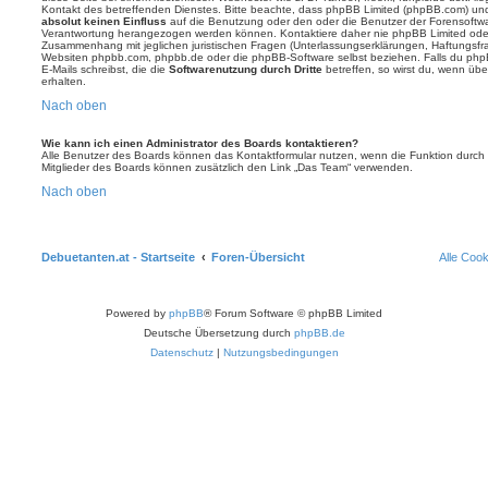
Kontakt des betreffenden Dienstes. Bitte beachte, dass phpBB Limited (phpBB.com) u
absolut keinen Einfluss
auf die Benutzung oder den oder die Benutzer der Forensoftwa
Verantwortung herangezogen werden können. Kontaktiere daher nie phpBB Limited oder
Zusammenhang mit jeglichen juristischen Fragen (Unterlassungserklärungen, Haftungsfr
Websiten phpbb.com, phpbb.de oder die phpBB-Software selbst beziehen. Falls du php
E-Mails schreibst, die die
Softwarenutzung durch Dritte
betreffen, so wirst du, wenn üb
erhalten.
Nach oben
Wie kann ich einen Administrator des Boards kontaktieren?
Alle Benutzer des Boards können das Kontaktformular nutzen, wenn die Funktion durch di
Mitglieder des Boards können zusätzlich den Link „Das Team“ verwenden.
Nach oben
Debuetanten.at - Startseite
Foren-Übersicht
Alle Coo
Powered by
phpBB
® Forum Software © phpBB Limited
Deutsche Übersetzung durch
phpBB.de
Datenschutz
|
Nutzungsbedingungen