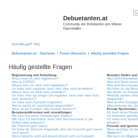
Debuetanten.at
Community der Debütanten des Wiener
Opernballes
Schnellzugriff
FAQ
Debuetanten.at - Startseite
Foren-Übersicht
Häufig gestellte Fragen
Häufig gestellte Fragen
Registrierung und Anmeldung
Benutzer-Stufen und
Wozu muss ich mich registrieren?
Was sind Administrat
Was ist COPPA?
Was sind Moderatore
Warum kann ich mich nicht registrieren?
Was sind Benutzergr
Ich habe mich registriert, kann mich aber nicht anmelden!
Wo finde ich die Benu
Warum kann ich mich nicht anmelden?
Wie werde ich Gruppe
Ich habe mich vor einiger Zeit registriert, kann mich aber nicht
Weshalb werden vers
mehr anmelden?!
dargestellt?
Ich habe mein Passwort vergessen!
Was ist eine Hauptgr
Warum werde ich automatisch abgemeldet?
Was bedeutet der „Das
Wozu ist die Funktion „Alle Cookies löschen“?
Private Nachrichten
Benutzerpräferenzen und -einstellungen
Ich kann keine Privat
Wie kann ich meine Einstellungen ändern?
Ich bekomme ständig 
Wie kann ich verhindern, dass mein Benutzername in der
Ich habe eine Spam-E
Online-Liste auftaucht?
erhalten!
Die Forenuhr geht falsch!
Freunde und ignorier
Ich habe die Zeitzone eingestellt, aber die Forenuhr geht immer
Wozu benötige ich die
noch falsch!
Mitglieder?
Meine Sprache steht auf diesem Board nicht zur Auswahl!
Wie kann ich Mitgliede