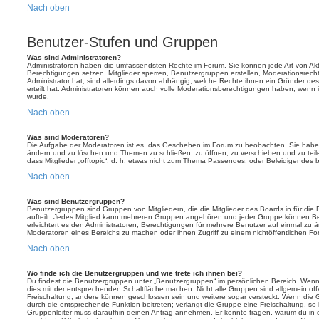
Nach oben
Benutzer-Stufen und Gruppen
Was sind Administratoren?
Administratoren haben die umfassendsten Rechte im Forum. Sie können jede Art von Akt
Berechtigungen setzen, Mitglieder sperren, Benutzergruppen erstellen, Moderationsrech
Administrator hat, sind allerdings davon abhängig, welche Rechte ihnen ein Gründer des
erteilt hat. Administratoren können auch volle Moderationsberechtigungen haben, wenn 
wurde.
Nach oben
Was sind Moderatoren?
Die Aufgabe der Moderatoren ist es, das Geschehen im Forum zu beobachten. Sie haben
ändern und zu löschen und Themen zu schließen, zu öffnen, zu verschieben und zu teil
dass Mitglieder „offtopic“, d. h. etwas nicht zum Thema Passendes, oder Beleidigendes 
Nach oben
Was sind Benutzergruppen?
Benutzergruppen sind Gruppen von Mitgliedern, die die Mitglieder des Boards in für die 
aufteilt. Jedes Mitglied kann mehreren Gruppen angehören und jeder Gruppe können Be
erleichtert es den Administratoren, Berechtigungen für mehrere Benutzer auf einmal zu 
Moderatoren eines Bereichs zu machen oder ihnen Zugriff zu einem nichtöffentlichen F
Nach oben
Wo finde ich die Benutzergruppen und wie trete ich ihnen bei?
Du findest die Benutzergruppen unter „Benutzergruppen“ im persönlichen Bereich. Wenn 
dies mit der entsprechenden Schaltfläche machen. Nicht alle Gruppen sind allgemein offe
Freischaltung, andere können geschlossen sein und weitere sogar versteckt. Wenn die Gr
durch die entsprechende Funktion beitreten; verlangt die Gruppe eine Freischaltung, so 
Gruppenleiter muss daraufhin deinen Antrag annehmen. Er könnte fragen, warum du i