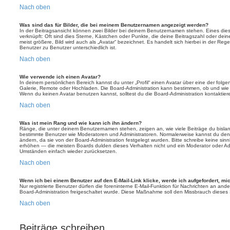
Nach oben
Was sind das für Bilder, die bei meinem Benutzernamen angezeigt werden?
In der Beitragsansicht können zwei Bilder bei deinem Benutzernamen stehen. Eines diese
verknüpft: Oft sind dies Sterne, Kästchen oder Punkte, die deine Beitragszahl oder de
meist größere, Bild wird auch als „Avatar“ bezeichnet. Es handelt sich hierbei in der Reg
Benutzer zu Benutzer unterschiedlich ist.
Nach oben
Wie verwende ich einen Avatar?
In deinem persönlichen Bereich kannst du unter „Profil“ einen Avatar über eine der folg
Galerie, Remote oder Hochladen. Die Board-Administration kann bestimmen, ob und wie
Wenn du keinen Avatar benutzen kannst, solltest du die Board-Administration kontaktier
Nach oben
Was ist mein Rang und wie kann ich ihn ändern?
Ränge, die unter deinem Benutzernamen stehen, zeigen an, wie viele Beiträge du bislang e
bestimmte Benutzer wie Moderatoren und Administratoren. Normalerweise kannst du den 
ändern, da sie von der Board-Administration festgelegt wurden. Bitte schreibe keine si
erhöhen — die meisten Boards dulden dieses Verhalten nicht und ein Moderator oder Adm
Umständen einfach wieder zurücksetzen.
Nach oben
Wenn ich bei einem Benutzer auf den E-Mail-Link klicke, werde ich aufgefordert, m
Nur registrierte Benutzer dürfen die foreninterne E-Mail-Funktion für Nachrichten an ande
Board-Administration freigeschaltet wurde. Diese Maßnahme soll den Missbrauch dieses
Nach oben
Beiträge schreiben