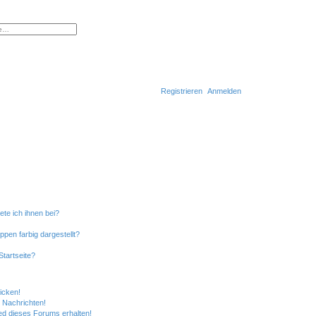
erte Suche
Registrieren
Anmelden
S
u
c
h
e
ete ich ihnen bei?
en farbig dargestellt?
tartseite?
icken!
 Nachrichten!
ed dieses Forums erhalten!