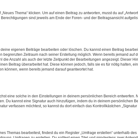
„Neues Thema“ klicken. Um auf einen Beitrag zu antworten, musst du auf „Antworte
e Berechtigungen sind jeweils am Ende der Foren- und der Beitragsansicht aufgeliste
r deine eigenen Beiträge bearbeiten oder löschen. Du kannst einen Beitrag bearbe
inen begrenzten Zeitraum nach seiner Erstellung möglich. Wenn bereits jemand auf de
 die Anzahl als auch der letzte Zeitpunkt der Bearbeitungen angezeigt. Dieser Hi
en Beitrag überarbeitet hat. Diese können jedoch, falls sie es für nötig halten, ei
hen können, wenn bereits jemand darauf geantwortet hat.
st eine solche in den Einstellungen in deinem persönlichen Bereich entwerfen. Na
eren. Du kannst eine Signatur auch hinzufügen, indem du in deinem persönlichen 
atur verfassen möchtest, so kannst du dort einfach das Kontrollkästchen „Signatu
s Themas bearbeitest, findest du ein Register „Umfrage erstellen“ unterhalb des F
htigung, Umfragen zu erstellen. Du solltest einen Titel und mindestens zwei Antwo