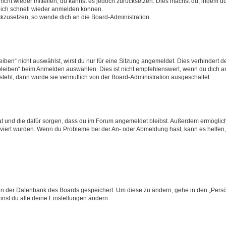
 nicht wieder mitteilen, du kannst es jedoch zurücksetzen. Dies machst du, indem 
 dich schnell wieder anmelden können.
ückzusetzen, so wende dich an die Board-Administration.
en“ nicht auswählst, wirst du nur für eine Sitzung angemeldet. Dies verhindert 
leiben“ beim Anmelden auswählen. Dies ist nicht empfehlenswert, wenn du dich an
 steht, dann wurde sie vermutlich von der Board-Administration ausgeschaltet.
 hat und die dafür sorgen, dass du im Forum angemeldet bleibst. Außerdem ermögli
tiviert wurden. Wenn du Probleme bei der An- oder Abmeldung hast, kann es helfen
n in der Datenbank des Boards gespeichert. Um diese zu ändern, gehe in den „Persö
nst du alle deine Einstellungen ändern.