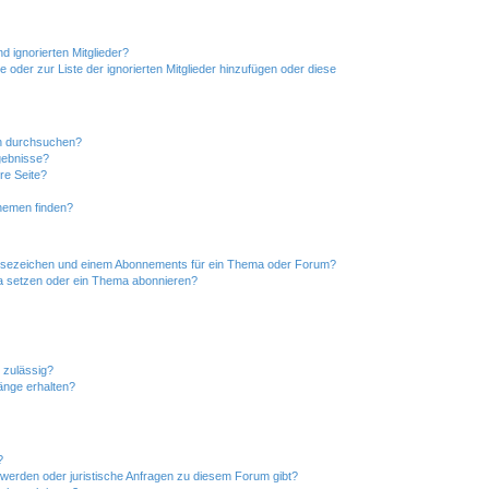
d ignorierten Mitglieder?
e oder zur Liste der ignorierten Mitglieder hinzufügen oder diese
en durchsuchen?
gebnisse?
re Seite?
hemen finden?
esezeichen und einem Abonnements für ein Thema oder Forum?
a setzen oder ein Thema abonnieren?
 zulässig?
hänge erhalten?
?
hwerden oder juristische Anfragen zu diesem Forum gibt?