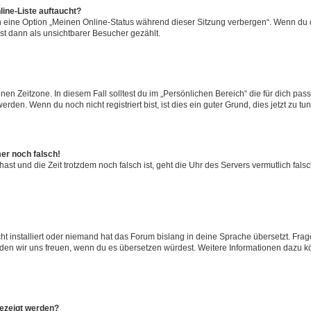
ine-Liste auftaucht?
n eine Option „Meinen Online-Status während dieser Sitzung verbergen“. Wenn du d
st dann als unsichtbarer Besucher gezählt.
en Zeitzone. In diesem Fall solltest du im „Persönlichen Bereich“ die für dich passe
den. Wenn du noch nicht registriert bist, ist dies ein guter Grund, dies jetzt zu tun
mer noch falsch!
t hast und die Zeit trotzdem noch falsch ist, geht die Uhr des Servers vermutlich fal
t installiert oder niemand hat das Forum bislang in deine Sprache übersetzt. Frag
, würden wir uns freuen, wenn du es übersetzen würdest. Weitere Informationen dazu
gezeigt werden?