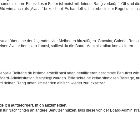
amen stehen. Eines dieser Bilder ist meist mit deinem Rang verknüpft: Oft sind di
ld wird auch als „Avatar“ bezeichnet. Es handelt sich hierbei in der Regel um ein
 Avatar über eine der folgenden vier Methoden hinzufügen: Gravatar, Galerie, Rem
en Avatar benutzen kannst, solltest du die Board-Administration kontaktieren.
viele Beiträge du bislang erstellt hast oder identifizieren bestimmte Benutzer w
 Board-Administration festgelegt wurden. Bitte schreibe keine sinnlosen Beiträge
wird deinen Rang unter Umständen einfach wieder zurücksetzen.
rde ich aufgefordert, mich anzumelden.
ion für Nachrichten an andere Benutzer nutzen, falls diese von der Board-Administ