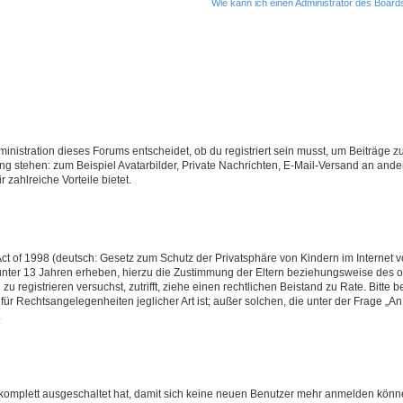
Wie kann ich einen Administrator des Board
istration dieses Forums entscheidet, ob du registriert sein musst, um Beiträge zu s
ung stehen: zum Beispiel Avatarbilder, Private Nachrichten, E-Mail-Versand an ander
 zahlreiche Vorteile bietet.
t of 1998 (deutsch: Gesetz zum Schutz der Privatsphäre von Kindern im Internet vo
unter 13 Jahren erheben, hierzu die Zustimmung der Eltern beziehungsweise des o
h zu registrieren versuchst, zutrifft, ziehe einen rechtlichen Beistand zu Rate. Bit
für Rechtsangelegenheiten jeglicher Art ist; außer solchen, die unter der Frage „
.
g komplett ausgeschaltet hat, damit sich keine neuen Benutzer mehr anmelden könn