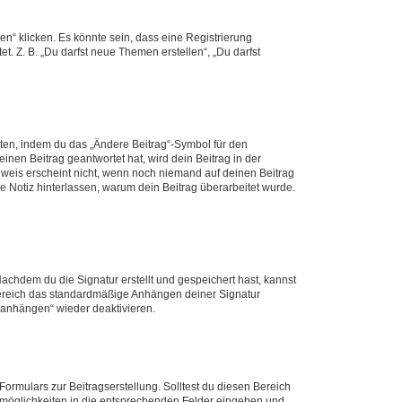
n“ klicken. Es könnte sein, dass eine Registrierung
t. Z. B. „Du darfst neue Themen erstellen“, „Du darfst
iten, indem du das „Ändere Beitrag“-Symbol für den
inen Beitrag geantwortet hat, wird dein Beitrag in der
nweis erscheint nicht, wenn noch niemand auf deinen Beitrag
ne Notiz hinterlassen, warum dein Beitrag überarbeitet wurde.
chdem du die Signatur erstellt und gespeichert hast, kannst
Bereich das standardmäßige Anhängen deiner Signatur
r anhängen“ wieder deaktivieren.
ormulars zur Beitragserstellung. Solltest du diesen Bereich
rtmöglichkeiten in die entsprechenden Felder eingeben und