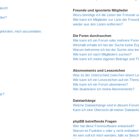
alsch!
Freunde und ignorierte Mitglieder
Wozu benötige ich die Listen der Freunde un
rden?
Wie kann ich Mitglieder zur Liste der Freund
wieder aus den Listen entfernen?
fgefordert, mich anzumelden.
Die Foren durchsuchen
Wie kann ich ein Forum oder mehrere For
Weshalb erhalte ich bei der Suche keine Er
Warum bekomme ich bei der Suche eine lee
Wie kann ich nach Mitgliedern suchen?
Wie kann ich meine eigenen Beiträge und T
Abonnements und Lesezeichen
Was ist der Unterschied zwischen einem L
Wie kann ich ein Lesezeichen auf ein Them
Wie kann ich ein Forum abonnieren?
Wie deaktiviere ich meine Abonnements?
gs?
Dateianhänge
Welche Dateianhänge sind in diesem Forum
Kann ich eine Übersicht all meiner Dateian
phpBB betreffende Fragen
Wer hat diese Forensoftware entwickelt?
Warum ist Funktion x oder y nicht enthalten
An wen soll ich mich wenden, falls es Besc