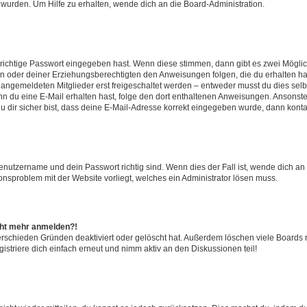
 wurden. Um Hilfe zu erhalten, wende dich an die Board-Administration.
 richtige Passwort eingegeben hast. Wenn diese stimmen, dann gibt es zwei Mögl
tern oder deiner Erziehungsberechtigten den Anweisungen folgen, die du erhalten ha
u angemeldeten Mitglieder erst freigeschaltet werden – entweder musst du dies selbs
. Wenn du eine E-Mail erhalten hast, folge den dort enthaltenen Anweisungen. Ansons
 dir sicher bist, dass deine E-Mail-Adresse korrekt eingegeben wurde, dann kontak
Benutzername und dein Passwort richtig sind. Wenn dies der Fall ist, wende dich a
ionsproblem mit der Website vorliegt, welches ein Administrator lösen muss.
icht mehr anmelden?!
erschieden Gründen deaktiviert oder gelöscht hat. Außerdem löschen viele Boards r
triere dich einfach erneut und nimm aktiv an den Diskussionen teil!