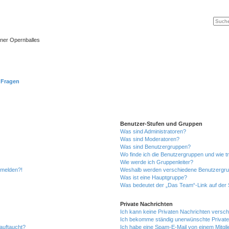
Suche
Erweit
ner Opernballes
e Fragen
Benutzer-Stufen und Gruppen
Was sind Administratoren?
Was sind Moderatoren?
Was sind Benutzergruppen?
Wo finde ich die Benutzergruppen und wie tr
Wie werde ich Gruppenleiter?
anmelden?!
Weshalb werden verschiedene Benutzergrupp
Was ist eine Hauptgruppe?
Was bedeutet der „Das Team“-Link auf der S
Private Nachrichten
Ich kann keine Privaten Nachrichten versch
Ich bekomme ständig unerwünschte Private
auftaucht?
Ich habe eine Spam-E-Mail von einem Mitgli