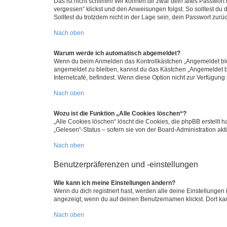
Das ist nicht schlimm! Wir können dir zwar dein altes Passwort
vergessen“ klickst und den Anweisungen folgst. So solltest du
Solltest du trotzdem nicht in der Lage sein, dein Passwort zur
Nach oben
Warum werde ich automatisch abgemeldet?
Wenn du beim Anmelden das Kontrollkästchen „Angemeldet bleib
angemeldet zu bleiben, kannst du das Kästchen „Angemeldet b
Internetcafé, befindest. Wenn diese Option nicht zur Verfügung
Nach oben
Wozu ist die Funktion „Alle Cookies löschen“?
„Alle Cookies löschen“ löscht die Cookies, die phpBB erstellt
„Gelesen“-Status – sofern sie von der Board-Administration ak
Nach oben
Benutzerpräferenzen und -einstellungen
Wie kann ich meine Einstellungen ändern?
Wenn du dich registriert hast, werden alle deine Einstellunge
angezeigt, wenn du auf deinen Benutzernamen klickst. Dort kan
Nach oben