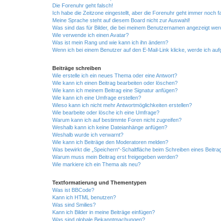
Die Forenuhr geht falsch!
Ich habe die Zeitzone eingestellt, aber die Forenuhr geht immer noch f
Meine Sprache steht auf diesem Board nicht zur Auswahl!
Was sind das für Bilder, die bei meinem Benutzernamen angezeigt we
Wie verwende ich einen Avatar?
Was ist mein Rang und wie kann ich ihn ändern?
Wenn ich bei einem Benutzer auf den E-Mail-Link klicke, werde ich au
Beiträge schreiben
Wie erstelle ich ein neues Thema oder eine Antwort?
Wie kann ich einen Beitrag bearbeiten oder löschen?
Wie kann ich meinem Beitrag eine Signatur anfügen?
Wie kann ich eine Umfrage erstellen?
Wieso kann ich nicht mehr Antwortmöglichkeiten erstellen?
Wie bearbeite oder lösche ich eine Umfrage?
Warum kann ich auf bestimmte Foren nicht zugreifen?
Weshalb kann ich keine Dateianhänge anfügen?
Weshalb wurde ich verwarnt?
Wie kann ich Beiträge den Moderatoren melden?
Was bewirkt die „Speichern“-Schaltfläche beim Schreiben eines Beitra
Warum muss mein Beitrag erst freigegeben werden?
Wie markiere ich ein Thema als neu?
Textformatierung und Thementypen
Was ist BBCode?
Kann ich HTML benutzen?
Was sind Smilies?
Kann ich Bilder in meine Beiträge einfügen?
Was sind globale Bekanntmachungen?