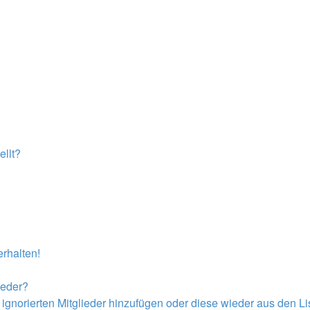
llt?
rhalten!
ieder?
r ignorierten Mitglieder hinzufügen oder diese wieder aus den L