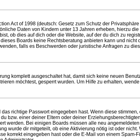
ion Act of 1998 (deutsch: Gesetz zum Schutz der Privatsphäre v
sönliche Daten von Kindern unter 13 Jahren erheben, hierzu di
t, ob dies auf dich oder die Website, auf der du dich zu registri
 dieses Boards keine Rechtsberatung anbieten kann und nicht die
h wenden, falls es Beschwerden oder juristische Anfragen zu di
ierung komplett ausgeschaltet hat, damit sich keine neuen Ben
rieren möchtest, gesperrt wurden. Um Hilfe zu erhalten, wende 
d das richtige Passwort eingegeben hast. Wenn diese stimmen,
t du bzw. einer deiner Eltern oder deiner Erziehungsberechtigt
tiviert werden. Bei einigen Boards müssen alle neu angemeldeten
ung wurde dir mitgeteilt, ob eine Aktivierung nötig ist oder nich
 korrekt eingegeben hast oder die E-Mail von einem Spam-Filte
n Administrator.