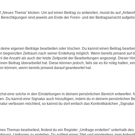
„Neues Thema“ klicken. Um auf einen Beitrag zu antworten, musst du auf „Antworte
e Berechtigungen sind jeweils am Ende der Foren- und der Beitragsansicht aufgeliste
r deine eigenen Beiträge bearbeiten oder löschen. Du kannst einen Beitrag bearbe
inen begrenzten Zeitraum nach seiner Erstellung möglich. Wenn bereits jemand auf de
 die Anzahl als auch der letzte Zeitpunkt der Bearbeitungen angezeigt. Dieser Hi
en Beitrag überarbeitet hat. Diese können jedoch, falls sie es für nötig halten, ei
hen können, wenn bereits jemand darauf geantwortet hat.
st eine solche in den Einstellungen in deinem persönlichen Bereich entwerfen. Na
eren. Du kannst eine Signatur auch hinzufügen, indem du in deinem persönlichen 
atur verfassen möchtest, so kannst du dort einfach das Kontrollkästchen „Signatu
s Themas bearbeitest, findest du ein Register „Umfrage erstellen“ unterhalb des F
htigung, Umfragen zu erstellen. Du solltest einen Titel und mindestens zwei Antwo