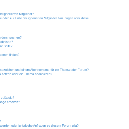
d ignorierten Mitglieder?
e oder zur Liste der ignorierten Mitglieder hinzufügen oder diese
en durchsuchen?
gebnisse?
re Seite?
hemen finden?
esezeichen und einem Abonnements für ein Thema oder Forum?
a setzen oder ein Thema abonnieren?
 zulässig?
hänge erhalten?
?
hwerden oder juristische Anfragen zu diesem Forum gibt?