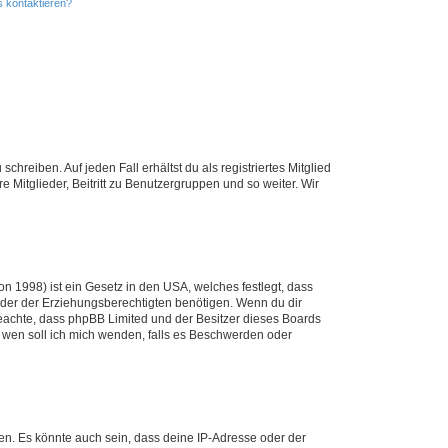
s kontaktieren?
chreiben. Auf jeden Fall erhältst du als registriertes Mitglied
e Mitglieder, Beitritt zu Benutzergruppen und so weiter. Wir
n 1998) ist ein Gesetz in den USA, welches festlegt, dass
der der Erziehungsberechtigten benötigen. Wenn du dir
te beachte, dass phpBB Limited und der Besitzer dieses Boards
An wen soll ich mich wenden, falls es Beschwerden oder
en. Es könnte auch sein, dass deine IP-Adresse oder der