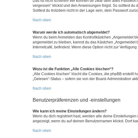
Das ist nicht schlimm! Wir können dir zwar dein altes Passwort
vergessen“ klickst und den Anweisungen folgst. So solltest du
Solltest du trotzdem nicht in der Lage sein, dein Passwort zur
Nach oben
Warum werde ich automatisch abgemeldet?
Wenn du beim Anmelden das Kontrollkästchen „Angemeldet bleib
angemeldet zu bleiben, kannst du das Kästchen „Angemeldet b
Internetcafé, befindest. Wenn diese Option nicht zur Verfügung
Nach oben
Wozu ist die Funktion „Alle Cookies löschen“?
„Alle Cookies löschen“ löscht die Cookies, die phpBB erstellt
„Gelesen“-Status – sofern sie von der Board-Administration ak
Nach oben
Benutzerpräferenzen und -einstellungen
Wie kann ich meine Einstellungen ändern?
Wenn du dich registriert hast, werden alle deine Einstellunge
angezeigt, wenn du auf deinen Benutzernamen klickst. Dort kan
Nach oben