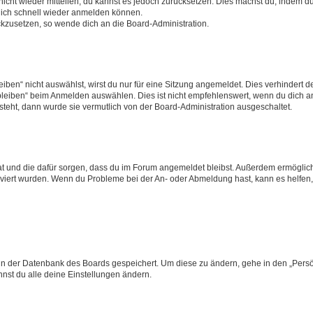
 nicht wieder mitteilen, du kannst es jedoch zurücksetzen. Dies machst du, indem 
 dich schnell wieder anmelden können.
ückzusetzen, so wende dich an die Board-Administration.
en“ nicht auswählst, wirst du nur für eine Sitzung angemeldet. Dies verhindert 
leiben“ beim Anmelden auswählen. Dies ist nicht empfehlenswert, wenn du dich an
 steht, dann wurde sie vermutlich von der Board-Administration ausgeschaltet.
 hat und die dafür sorgen, dass du im Forum angemeldet bleibst. Außerdem ermögli
tiviert wurden. Wenn du Probleme bei der An- oder Abmeldung hast, kann es helfen
n in der Datenbank des Boards gespeichert. Um diese zu ändern, gehe in den „Persö
nst du alle deine Einstellungen ändern.