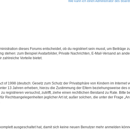
Wie kann ich einen Administrator des Board
istration dieses Forums entscheidet, ob du registriert sein musst, um Beiträge zu s
ung stehen: zum Beispiel Avatarbilder, Private Nachrichten, E-Mail-Versand an ander
 zahlreiche Vorteile bietet.
t of 1998 (deutsch: Gesetz zum Schutz der Privatsphäre von Kindern im Internet vo
unter 13 Jahren erheben, hierzu die Zustimmung der Eltern beziehungsweise des o
h zu registrieren versuchst, zutrifft, ziehe einen rechtlichen Beistand zu Rate. Bit
für Rechtsangelegenheiten jeglicher Art ist; außer solchen, die unter der Frage „
.
g komplett ausgeschaltet hat, damit sich keine neuen Benutzer mehr anmelden könn