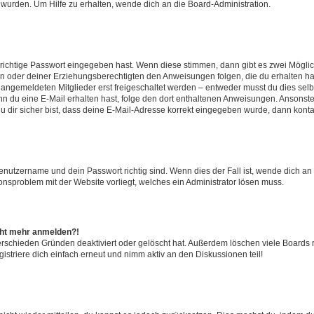
 wurden. Um Hilfe zu erhalten, wende dich an die Board-Administration.
 richtige Passwort eingegeben hast. Wenn diese stimmen, dann gibt es zwei Mögl
tern oder deiner Erziehungsberechtigten den Anweisungen folgen, die du erhalten ha
u angemeldeten Mitglieder erst freigeschaltet werden – entweder musst du dies selbs
. Wenn du eine E-Mail erhalten hast, folge den dort enthaltenen Anweisungen. Ansons
 dir sicher bist, dass deine E-Mail-Adresse korrekt eingegeben wurde, dann kontak
Benutzername und dein Passwort richtig sind. Wenn dies der Fall ist, wende dich a
ionsproblem mit der Website vorliegt, welches ein Administrator lösen muss.
icht mehr anmelden?!
erschieden Gründen deaktiviert oder gelöscht hat. Außerdem löschen viele Boards r
triere dich einfach erneut und nimm aktiv an den Diskussionen teil!