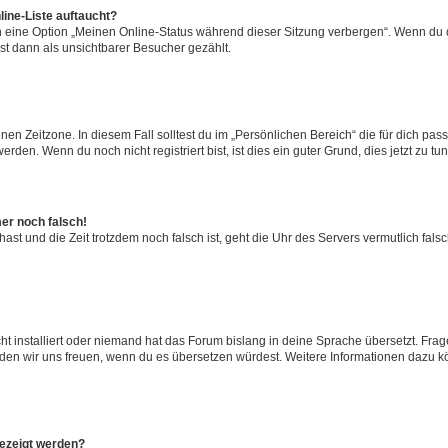
ine-Liste auftaucht?
n eine Option „Meinen Online-Status während dieser Sitzung verbergen“. Wenn du d
st dann als unsichtbarer Besucher gezählt.
en Zeitzone. In diesem Fall solltest du im „Persönlichen Bereich“ die für dich passe
den. Wenn du noch nicht registriert bist, ist dies ein guter Grund, dies jetzt zu tun
mer noch falsch!
t hast und die Zeit trotzdem noch falsch ist, geht die Uhr des Servers vermutlich fal
t installiert oder niemand hat das Forum bislang in deine Sprache übersetzt. Frag
, würden wir uns freuen, wenn du es übersetzen würdest. Weitere Informationen dazu
gezeigt werden?