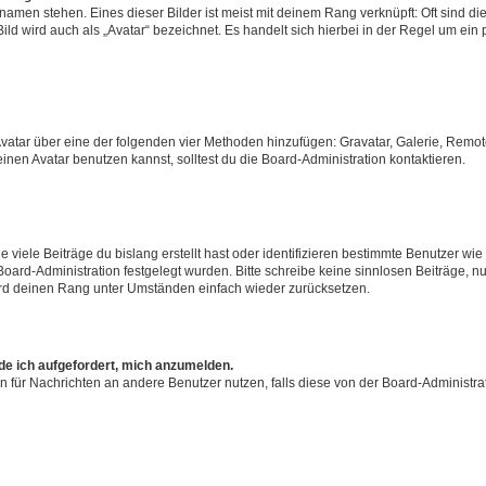
amen stehen. Eines dieser Bilder ist meist mit deinem Rang verknüpft: Oft sind di
ld wird auch als „Avatar“ bezeichnet. Es handelt sich hierbei in der Regel um ein
 Avatar über eine der folgenden vier Methoden hinzufügen: Gravatar, Galerie, Rem
en Avatar benutzen kannst, solltest du die Board-Administration kontaktieren.
viele Beiträge du bislang erstellt hast oder identifizieren bestimmte Benutzer w
 Board-Administration festgelegt wurden. Bitte schreibe keine sinnlosen Beiträge
wird deinen Rang unter Umständen einfach wieder zurücksetzen.
rde ich aufgefordert, mich anzumelden.
ion für Nachrichten an andere Benutzer nutzen, falls diese von der Board-Administ