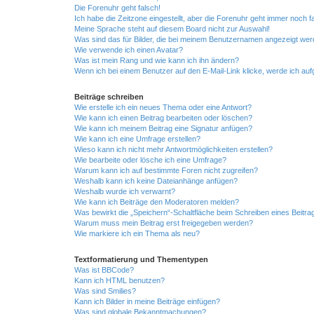
Die Forenuhr geht falsch!
Ich habe die Zeitzone eingestellt, aber die Forenuhr geht immer noch f
Meine Sprache steht auf diesem Board nicht zur Auswahl!
Was sind das für Bilder, die bei meinem Benutzernamen angezeigt we
Wie verwende ich einen Avatar?
Was ist mein Rang und wie kann ich ihn ändern?
Wenn ich bei einem Benutzer auf den E-Mail-Link klicke, werde ich au
Beiträge schreiben
Wie erstelle ich ein neues Thema oder eine Antwort?
Wie kann ich einen Beitrag bearbeiten oder löschen?
Wie kann ich meinem Beitrag eine Signatur anfügen?
Wie kann ich eine Umfrage erstellen?
Wieso kann ich nicht mehr Antwortmöglichkeiten erstellen?
Wie bearbeite oder lösche ich eine Umfrage?
Warum kann ich auf bestimmte Foren nicht zugreifen?
Weshalb kann ich keine Dateianhänge anfügen?
Weshalb wurde ich verwarnt?
Wie kann ich Beiträge den Moderatoren melden?
Was bewirkt die „Speichern“-Schaltfläche beim Schreiben eines Beitra
Warum muss mein Beitrag erst freigegeben werden?
Wie markiere ich ein Thema als neu?
Textformatierung und Thementypen
Was ist BBCode?
Kann ich HTML benutzen?
Was sind Smilies?
Kann ich Bilder in meine Beiträge einfügen?
Was sind globale Bekanntmachungen?