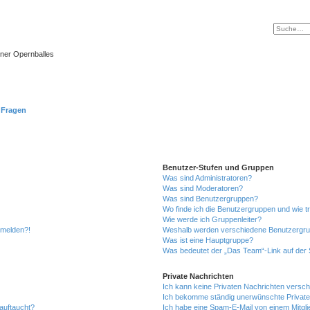
ner Opernballes
e Fragen
Benutzer-Stufen und Gruppen
Was sind Administratoren?
Was sind Moderatoren?
Was sind Benutzergruppen?
Wo finde ich die Benutzergruppen und wie tr
Wie werde ich Gruppenleiter?
anmelden?!
Weshalb werden verschiedene Benutzergrupp
Was ist eine Hauptgruppe?
Was bedeutet der „Das Team“-Link auf der S
Private Nachrichten
Ich kann keine Privaten Nachrichten versch
Ich bekomme ständig unerwünschte Private
auftaucht?
Ich habe eine Spam-E-Mail von einem Mitgli