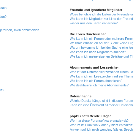
alsch!
Freunde und ignorierte Mitglieder
Wozu benötige ich die Listen der Freunde un
rden?
Wie kann ich Mitglieder zur Liste der Freund
wieder aus den Listen entfernen?
fgefordert, mich anzumelden.
Die Foren durchsuchen
Wie kann ich ein Forum oder mehrere For
Weshalb erhalte ich bei der Suche keine Er
Warum bekomme ich bei der Suche eine lee
Wie kann ich nach Mitgliedern suchen?
Wie kann ich meine eigenen Beiträge und T
Abonnements und Lesezeichen
Was ist der Unterschied zwischen einem L
Wie kann ich ein Lesezeichen auf ein Them
Wie kann ich ein Forum abonnieren?
Wie deaktiviere ich meine Abonnements?
gs?
Dateianhänge
Welche Dateianhänge sind in diesem Forum
Kann ich eine Übersicht all meiner Dateian
phpBB betreffende Fragen
Wer hat diese Forensoftware entwickelt?
Warum ist Funktion x oder y nicht enthalten
An wen soll ich mich wenden, falls es Besc