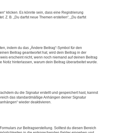
n“ klicken. Es könnte sein, dass eine Registrierung
t. Z. B. „Du darfst neue Themen erstellen“, „Du darfst
iten, indem du das „Ändere Beitrag“-Symbol für den
inen Beitrag geantwortet hat, wird dein Beitrag in der
nweis erscheint nicht, wenn noch niemand auf deinen Beitrag
ne Notiz hinterlassen, warum dein Beitrag überarbeitet wurde.
chdem du die Signatur erstellt und gespeichert hast, kannst
Bereich das standardmäßige Anhängen deiner Signatur
r anhängen“ wieder deaktivieren.
ormulars zur Beitragserstellung. Solltest du diesen Bereich
rtmöglichkeiten in die entsprechenden Felder eingeben und