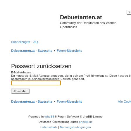
Debuetanten.at
Community der Debütanten des Wiener
Opernballes
Schnellzugriff
FAQ
Debuetanten.at - Startseite
Foren-Übersicht
Passwort zurücksetzen
E-Mail-Adresse:
Du musst die E-Mail-Adresse angeben, die in deinem Profil hinterlegt ist. Diese hast du
nachträglich in deinem persönlichen Bereich geändert.
Debuetanten.at - Startseite
Foren-Übersicht
Alle Coo
Powered by
phpBB
® Forum Software © phpBB Limited
Deutsche Übersetzung durch
phpBB.de
Datenschutz
|
Nutzungsbedingungen