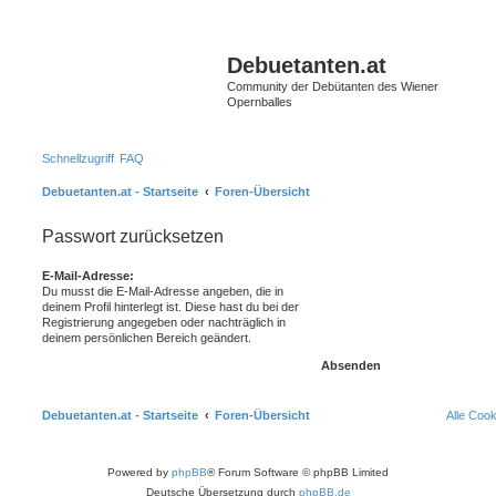
Debuetanten.at
Community der Debütanten des Wiener
Opernballes
Schnellzugriff
FAQ
Debuetanten.at - Startseite
Foren-Übersicht
Passwort zurücksetzen
E-Mail-Adresse:
Du musst die E-Mail-Adresse angeben, die in
deinem Profil hinterlegt ist. Diese hast du bei der
Registrierung angegeben oder nachträglich in
deinem persönlichen Bereich geändert.
Debuetanten.at - Startseite
Foren-Übersicht
Alle Coo
Powered by
phpBB
® Forum Software © phpBB Limited
Deutsche Übersetzung durch
phpBB.de