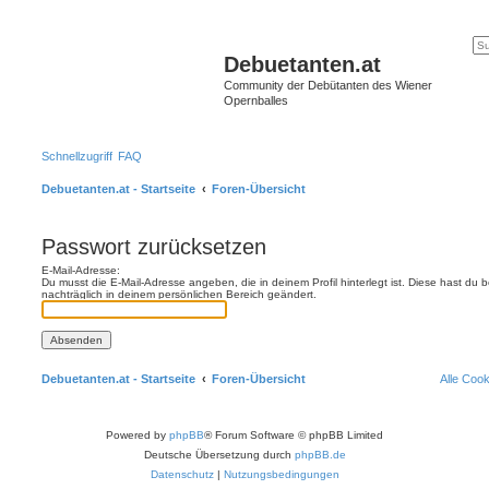
Debuetanten.at
Community der Debütanten des Wiener
Opernballes
Schnellzugriff
FAQ
Debuetanten.at - Startseite
Foren-Übersicht
Passwort zurücksetzen
E-Mail-Adresse:
Du musst die E-Mail-Adresse angeben, die in deinem Profil hinterlegt ist. Diese hast du
nachträglich in deinem persönlichen Bereich geändert.
Debuetanten.at - Startseite
Foren-Übersicht
Alle Coo
Powered by
phpBB
® Forum Software © phpBB Limited
Deutsche Übersetzung durch
phpBB.de
Datenschutz
|
Nutzungsbedingungen