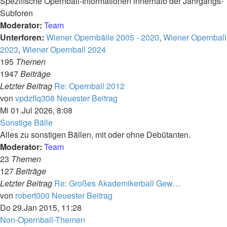
Spezifische Opernball-Informationen innerhalb der Jahrgangs-
Subforen
Moderator:
Team
Unterforen:
Wiener Opernbälle 2005 - 2020
,
Wiener Opernball
2023
,
Wiener Opernball 2024
195
Themen
1947
Beiträge
Letzter Beitrag
Re: Opernball 2012
von
vpdzflq308
Neuester Beitrag
Mi 01.Jul 2026, 8:08
Sonstige Bälle
Alles zu sonstigen Bällen, mit oder ohne Debütanten.
Moderator:
Team
23
Themen
127
Beiträge
Letzter Beitrag
Re: Großes Akademikerball Gew…
von
robert000
Neuester Beitrag
Do 29.Jan 2015, 11:28
Non-Opernball-Themen