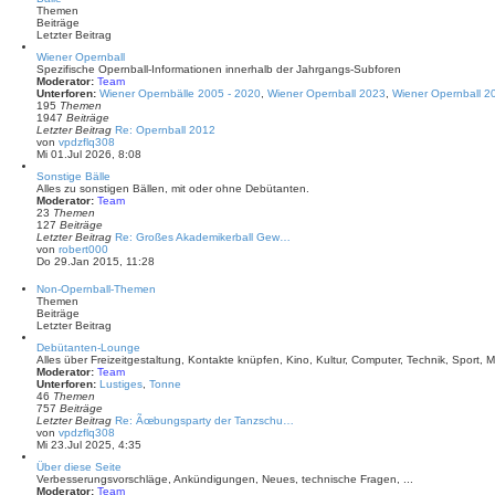
s
r
Themen
t
a
Beiträge
e
g
Letzter Beitrag
r
B
Wiener Opernball
e
Spezifische Opernball-Informationen innerhalb der Jahrgangs-Subforen
i
Moderator:
Team
t
Unterforen:
Wiener Opernbälle 2005 - 2020
,
Wiener Opernball 2023
,
Wiener Opernball 2
r
195
Themen
a
1947
Beiträge
g
Letzter Beitrag
Re: Opernball 2012
N
von
vpdzflq308
e
Mi 01.Jul 2026, 8:08
u
Sonstige Bälle
e
Alles zu sonstigen Bällen, mit oder ohne Debütanten.
s
Moderator:
Team
t
23
Themen
e
127
Beiträge
r
Letzter Beitrag
Re: Großes Akademikerball Gew…
B
N
von
robert000
e
e
Do 29.Jan 2015, 11:28
i
u
t
e
r
Non-Opernball-Themen
s
a
Themen
t
g
Beiträge
e
Letzter Beitrag
r
B
Debütanten-Lounge
e
Alles über Freizeitgestaltung, Kontakte knüpfen, Kino, Kultur, Computer, Technik, Sport, Mu
i
Moderator:
Team
t
Unterforen:
Lustiges
,
Tonne
r
46
Themen
a
757
Beiträge
g
Letzter Beitrag
Re: Ãœbungsparty der Tanzschu…
N
von
vpdzflq308
e
Mi 23.Jul 2025, 4:35
u
Über diese Seite
e
Verbesserungsvorschläge, Ankündigungen, Neues, technische Fragen, ...
s
Moderator:
Team
t