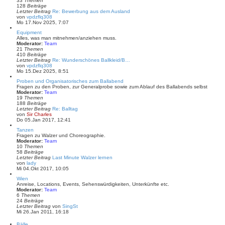
33
Themen
e
128
Beiträge
r
Letzter Beitrag
Re: Bewerbung aus dem Ausland
B
N
von
vpdzflq308
e
e
Mo 17.Nov 2025, 7:07
i
u
t
Equipment
e
r
Alles, was man mitnehmen/anziehen muss.
s
a
Moderator:
Team
t
g
21
Themen
e
410
Beiträge
r
Letzter Beitrag
Re: Wunderschönes Ballkleid/B…
B
N
von
vpdzflq308
e
e
Mo 15.Dez 2025, 8:51
i
u
t
Proben und Organisatorisches zum Ballabend
e
r
Fragen zu den Proben, zur Generalprobe sowie zum Ablauf des Ballabends selbst
s
a
Moderator:
Team
t
g
19
Themen
e
188
Beiträge
r
Letzter Beitrag
Re: Balltag
B
N
von
Sir Charles
e
e
Do 05.Jan 2017, 12:41
i
u
t
Tanzen
e
r
Fragen zu Walzer und Choreographie.
s
a
Moderator:
Team
t
g
10
Themen
e
58
Beiträge
r
Letzter Beitrag
Last Minute Walzer lernen
B
N
von
lady
e
e
Mi 04.Okt 2017, 10:05
i
u
t
Wien
e
r
Anreise, Locations, Events, Sehenswürdigkeiten, Unterkünfte etc.
s
a
Moderator:
Team
t
g
6
Themen
e
24
Beiträge
r
N
Letzter Beitrag
von
SingSt
B
e
Mi 26.Jan 2011, 16:18
e
u
i
e
t
Bälle