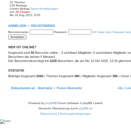
22
Themen
e
128
Beiträge
r
Letzter Beitrag
Spam-Anmeldungen
B
N
von
Sir Charles
e
e
Mo 20.Aug 2012, 9:05
i
u
t
e
r
s
a
ANMELDEN
•
REGISTRIEREN
t
g
e
Benutzername:
Passwort:
Ich habe mein Passwort ver
r
B
e
i
WER IST ONLINE?
t
r
Insgesamt sind
50
Besucher online :: 0 sichtbare Mitglieder, 0 unsichtbare Mitglieder 
a
Besuchern der letzten 5 Minuten)
g
Der Besucherrekord liegt bei
1628
Besuchern, die am Mo 13.Okt 2025, 13:34 gleichzeit
STATISTIK
Beiträge insgesamt
5266
• Themen insgesamt
480
• Mitglieder insgesamt
386
• Unser 
Debuetanten.at - Startseite
Foren-Übersicht
Alle Coo
Powered by
phpBB
® Forum Software © phpBB Limited
Deutsche Übersetzung durch
phpBB.de
Datenschutz
|
Nutzungsbedingungen