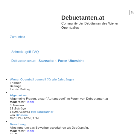
Debuetanten.at
Community der Debütanten des Wiener
Opernballes
Zum Inhalt
Schnellzugriff
FAQ
Debuetanten.at - Startseite
Foren-Übersicht
Wiener Opernball generell (für alle Jahrgänge)
Themen
Beiträge
Letzter Beitrag
Allgemeines
Allgemeine Fragen, erster "Auffangpool" im Forum von Debuetanten.at
Moderator:
Team
3
Themen
13
Beiträge
Letzter Beitrag
Re: Tanzpartner
N
von
Blossom
e
Di 01.Okt 2024, 7:34
u
Bewerbung
e
Alles rund um das Bewerbungsverfahren als Debütant/in.
s
Moderator:
Team
t