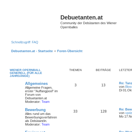
S
Debuetanten.at
Community der Debütanten des Wiener
Opernballes
Schnellzugriff
FAQ
Debuetanten.at - Startseite
Foren-Übersicht
WIENER OPERNBALL
THEMEN
BEITRÄGE
LETZTER
GENERELL (FÜR ALLE
JAHRGÄNGE)
Allgemeines
Re: Tan
3
13
von
Blo
Allgemeine Fragen,
Di 01.Ok
erster "Auffangpool" im
Forum von
Debuetanten.at
Moderator:
Team
Bewerbung
Re: Bew
33
128
von
vpdz
Alles rund um das
Mo 17.No
Bewerbungsverfahren
als Debütant/in.
Moderator:
Team