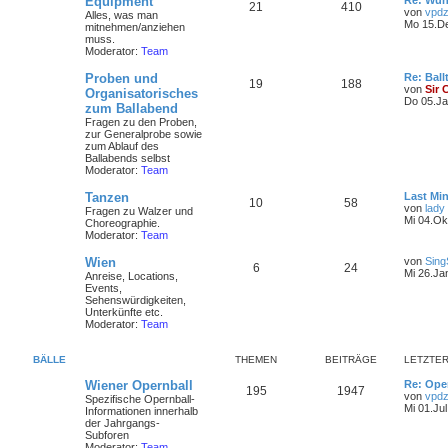
Equipment
Re: Wun
21
410
von
vpdz
Alles, was man
Mo 15.De
mitnehmen/anziehen
muss.
Moderator:
Team
Proben und
Re: Ball
19
188
von
Sir 
Organisatorisches
Do 05.Ja
zum Ballabend
Fragen zu den Proben,
zur Generalprobe sowie
zum Ablauf des
Ballabends selbst
Moderator:
Team
Tanzen
Last Min
10
58
von
lady
Fragen zu Walzer und
Mi 04.Ok
Choreographie.
Moderator:
Team
Wien
von
Sing
6
24
Mi 26.Ja
Anreise, Locations,
Events,
Sehenswürdigkeiten,
Unterkünfte etc.
Moderator:
Team
BÄLLE
THEMEN
BEITRÄGE
LETZTER
Wiener Opernball
Re: Ope
195
1947
von
vpdz
Spezifische Opernball-
Mi 01.Jul
Informationen innerhalb
der Jahrgangs-
Subforen
Moderator:
Team