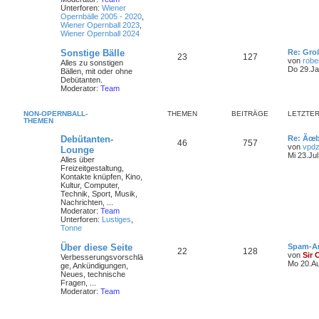
Unterforen:
Wiener
Opernbälle 2005 - 2020
,
Wiener Opernball 2023
,
Wiener Opernball 2024
Sonstige Bälle
Re: Gro
23
127
von
robe
Alles zu sonstigen
Do 29.Ja
Bällen, mit oder ohne
Debütanten.
Moderator:
Team
NON-OPERNBALL-
THEMEN
BEITRÄGE
LETZTER
THEMEN
Debütanten-
Re: Ãœb
46
757
von
vpdz
Lounge
Mi 23.Jul
Alles über
Freizeitgestaltung,
Kontakte knüpfen, Kino,
Kultur, Computer,
Technik, Sport, Musik,
Nachrichten, ...
Moderator:
Team
Unterforen:
Lustiges
,
Tonne
Über diese Seite
Spam-A
22
128
von
Sir 
Verbesserungsvorschlä
Mo 20.Au
ge, Ankündigungen,
Neues, technische
Fragen, ...
Moderator:
Team