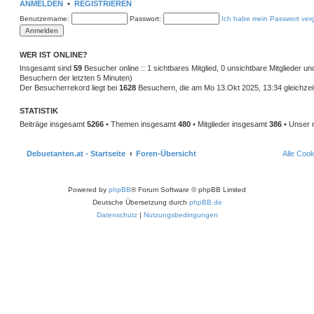
ANMELDEN
•
REGISTRIEREN
Benutzername:
Passwort:
Ich habe mein Passwort ver
WER IST ONLINE?
Insgesamt sind
59
Besucher online :: 1 sichtbares Mitglied, 0 unsichtbare Mitglieder u
Besuchern der letzten 5 Minuten)
Der Besucherrekord liegt bei
1628
Besuchern, die am Mo 13.Okt 2025, 13:34 gleichzeit
STATISTIK
Beiträge insgesamt
5266
• Themen insgesamt
480
• Mitglieder insgesamt
386
• Unser 
Debuetanten.at - Startseite
Foren-Übersicht
Alle Coo
Powered by
phpBB
® Forum Software © phpBB Limited
Deutsche Übersetzung durch
phpBB.de
Datenschutz
|
Nutzungsbedingungen