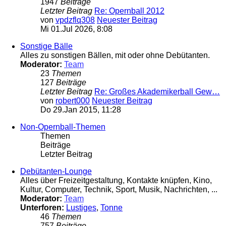
1947
Beiträge
Letzter Beitrag
Re: Opernball 2012
von
vpdzflq308
Neuester Beitrag
Mi 01.Jul 2026, 8:08
Sonstige Bälle
Alles zu sonstigen Bällen, mit oder ohne Debütanten.
Moderator:
Team
23
Themen
127
Beiträge
Letzter Beitrag
Re: Großes Akademikerball Gew…
von
robert000
Neuester Beitrag
Do 29.Jan 2015, 11:28
Non-Opernball-Themen
Themen
Beiträge
Letzter Beitrag
Debütanten-Lounge
Alles über Freizeitgestaltung, Kontakte knüpfen, Kino,
Kultur, Computer, Technik, Sport, Musik, Nachrichten, ...
Moderator:
Team
Unterforen:
Lustiges
,
Tonne
46
Themen
757
Beiträge