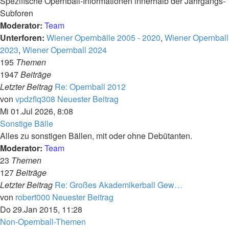
Spezifische Opernball-Informationen innerhalb der Jahrgangs-
Subforen
Moderator:
Team
Unterforen:
Wiener Opernbälle 2005 - 2020
,
Wiener Opernball
2023
,
Wiener Opernball 2024
195
Themen
1947
Beiträge
Letzter Beitrag
Re: Opernball 2012
von
vpdzflq308
Neuester Beitrag
Mi 01.Jul 2026, 8:08
Sonstige Bälle
Alles zu sonstigen Bällen, mit oder ohne Debütanten.
Moderator:
Team
23
Themen
127
Beiträge
Letzter Beitrag
Re: Großes Akademikerball Gew…
von
robert000
Neuester Beitrag
Do 29.Jan 2015, 11:28
Non-Opernball-Themen