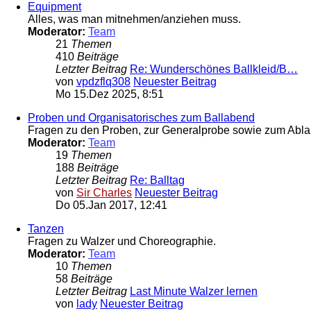
Equipment
Alles, was man mitnehmen/anziehen muss.
Moderator:
Team
21
Themen
410
Beiträge
Letzter Beitrag
Re: Wunderschönes Ballkleid/B…
von
vpdzflq308
Neuester Beitrag
Mo 15.Dez 2025, 8:51
Proben und Organisatorisches zum Ballabend
Fragen zu den Proben, zur Generalprobe sowie zum Ablau
Moderator:
Team
19
Themen
188
Beiträge
Letzter Beitrag
Re: Balltag
von
Sir Charles
Neuester Beitrag
Do 05.Jan 2017, 12:41
Tanzen
Fragen zu Walzer und Choreographie.
Moderator:
Team
10
Themen
58
Beiträge
Letzter Beitrag
Last Minute Walzer lernen
von
lady
Neuester Beitrag