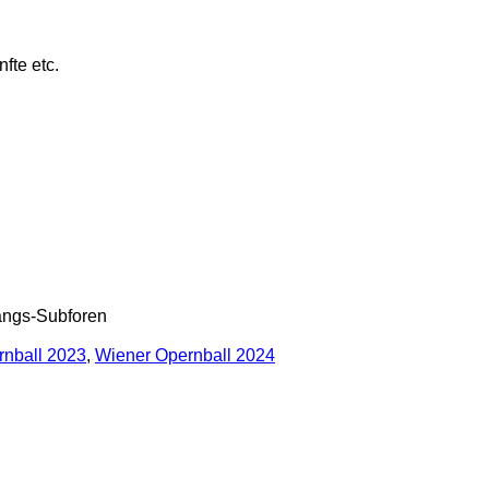
fte etc.
gangs-Subforen
rnball 2023
,
Wiener Opernball 2024