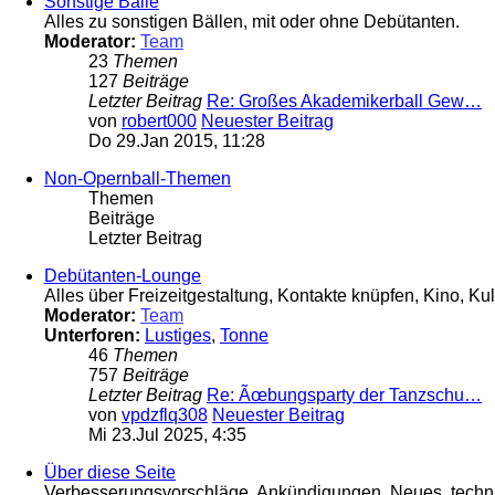
Sonstige Bälle
Alles zu sonstigen Bällen, mit oder ohne Debütanten.
Moderator:
Team
23
Themen
127
Beiträge
Letzter Beitrag
Re: Großes Akademikerball Gew…
von
robert000
Neuester Beitrag
Do 29.Jan 2015, 11:28
Non-Opernball-Themen
Themen
Beiträge
Letzter Beitrag
Debütanten-Lounge
Alles über Freizeitgestaltung, Kontakte knüpfen, Kino, Kul
Moderator:
Team
Unterforen:
Lustiges
,
Tonne
46
Themen
757
Beiträge
Letzter Beitrag
Re: Ãœbungsparty der Tanzschu…
von
vpdzflq308
Neuester Beitrag
Mi 23.Jul 2025, 4:35
Über diese Seite
Verbesserungsvorschläge, Ankündigungen, Neues, technis