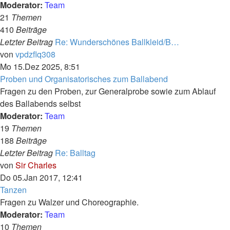
Moderator:
Team
21
Themen
410
Beiträge
Letzter Beitrag
Re: Wunderschönes Ballkleid/B…
Neuester
von
vpdzflq308
Beitrag
Mo 15.Dez 2025, 8:51
Proben und Organisatorisches zum Ballabend
Fragen zu den Proben, zur Generalprobe sowie zum Ablauf
des Ballabends selbst
Moderator:
Team
19
Themen
188
Beiträge
Letzter Beitrag
Re: Balltag
Neuester
von
Sir Charles
Beitrag
Do 05.Jan 2017, 12:41
Tanzen
Fragen zu Walzer und Choreographie.
Moderator:
Team
10
Themen