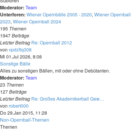
Subforen
Moderator:
Team
Unterforen:
Wiener Opernbälle 2005 - 2020
,
Wiener Opernball
2023
,
Wiener Opernball 2024
195
Themen
1947
Beiträge
Letzter Beitrag
Re: Opernball 2012
Neuester
von
vpdzflq308
Beitrag
Mi 01.Jul 2026, 8:08
Sonstige Bälle
Alles zu sonstigen Bällen, mit oder ohne Debütanten.
Moderator:
Team
23
Themen
127
Beiträge
Letzter Beitrag
Re: Großes Akademikerball Gew…
Neuester
von
robert000
Beitrag
Do 29.Jan 2015, 11:28
Non-Opernball-Themen
Themen