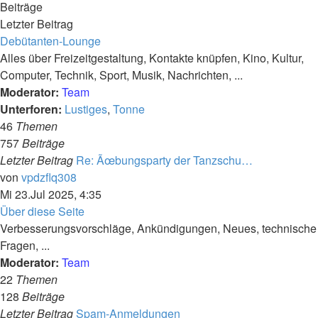
Beiträge
Letzter Beitrag
Debütanten-Lounge
Alles über Freizeitgestaltung, Kontakte knüpfen, Kino, Kultur,
Computer, Technik, Sport, Musik, Nachrichten, ...
Moderator:
Team
Unterforen:
Lustiges
,
Tonne
46
Themen
757
Beiträge
Letzter Beitrag
Re: Ãœbungsparty der Tanzschu…
Neuester
von
vpdzflq308
Beitrag
Mi 23.Jul 2025, 4:35
Über diese Seite
Verbesserungsvorschläge, Ankündigungen, Neues, technische
Fragen, ...
Moderator:
Team
22
Themen
128
Beiträge
Letzter Beitrag
Spam-Anmeldungen