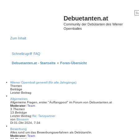
Debuetanten.at
Community der Debütanten des Wiener
Opernballes
Zum Inhalt
Schnellzugriff
FAQ
Debuetanten.at - Startseite
Foren-Übersicht
Wiener Opernball generell (für alle Jahrgänge)
Themen
Beiträge
Letzter Beitrag
Allgemeines
Allgemeine Fragen, erster "Auffangpool" im Forum von Debuetanten.at
Moderator:
Team
3
Themen
13
Beiträge
Letzter Beitrag
Re: Tanzpartner
N
von
Blossom
e
Di 01.Okt 2024, 7:34
u
Bewerbung
e
Alles rund um das Bewerbungsverfahren als Debütant/in.
s
Moderator:
Team
t