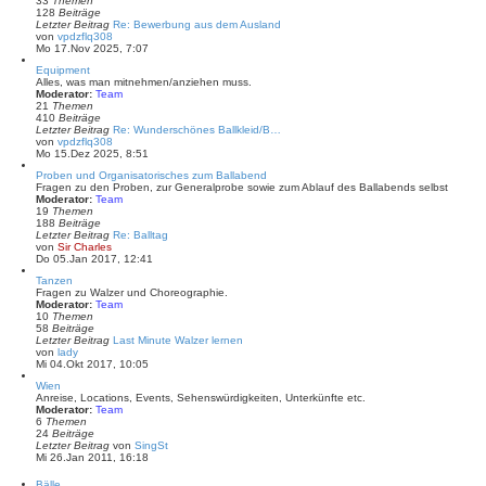
33
Themen
e
128
Beiträge
r
Letzter Beitrag
Re: Bewerbung aus dem Ausland
B
N
von
vpdzflq308
e
e
Mo 17.Nov 2025, 7:07
i
u
t
Equipment
e
r
Alles, was man mitnehmen/anziehen muss.
s
a
Moderator:
Team
t
g
21
Themen
e
410
Beiträge
r
Letzter Beitrag
Re: Wunderschönes Ballkleid/B…
B
N
von
vpdzflq308
e
e
Mo 15.Dez 2025, 8:51
i
u
t
Proben und Organisatorisches zum Ballabend
e
r
Fragen zu den Proben, zur Generalprobe sowie zum Ablauf des Ballabends selbst
s
a
Moderator:
Team
t
g
19
Themen
e
188
Beiträge
r
Letzter Beitrag
Re: Balltag
B
N
von
Sir Charles
e
e
Do 05.Jan 2017, 12:41
i
u
t
Tanzen
e
r
Fragen zu Walzer und Choreographie.
s
a
Moderator:
Team
t
g
10
Themen
e
58
Beiträge
r
Letzter Beitrag
Last Minute Walzer lernen
B
N
von
lady
e
e
Mi 04.Okt 2017, 10:05
i
u
t
Wien
e
r
Anreise, Locations, Events, Sehenswürdigkeiten, Unterkünfte etc.
s
a
Moderator:
Team
t
g
6
Themen
e
24
Beiträge
r
N
Letzter Beitrag
von
SingSt
B
e
Mi 26.Jan 2011, 16:18
e
u
i
e
t
Bälle