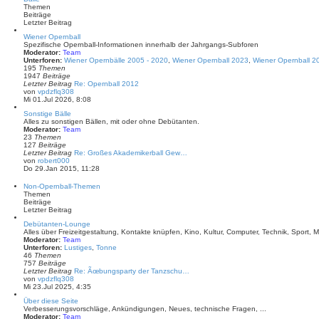
s
r
Themen
t
a
Beiträge
e
g
Letzter Beitrag
r
B
Wiener Opernball
e
Spezifische Opernball-Informationen innerhalb der Jahrgangs-Subforen
i
Moderator:
Team
t
Unterforen:
Wiener Opernbälle 2005 - 2020
,
Wiener Opernball 2023
,
Wiener Opernball 2
r
195
Themen
a
1947
Beiträge
g
Letzter Beitrag
Re: Opernball 2012
N
von
vpdzflq308
e
Mi 01.Jul 2026, 8:08
u
Sonstige Bälle
e
Alles zu sonstigen Bällen, mit oder ohne Debütanten.
s
Moderator:
Team
t
23
Themen
e
127
Beiträge
r
Letzter Beitrag
Re: Großes Akademikerball Gew…
B
N
von
robert000
e
e
Do 29.Jan 2015, 11:28
i
u
t
e
r
Non-Opernball-Themen
s
a
Themen
t
g
Beiträge
e
Letzter Beitrag
r
B
Debütanten-Lounge
e
Alles über Freizeitgestaltung, Kontakte knüpfen, Kino, Kultur, Computer, Technik, Sport, Mu
i
Moderator:
Team
t
Unterforen:
Lustiges
,
Tonne
r
46
Themen
a
757
Beiträge
g
Letzter Beitrag
Re: Ãœbungsparty der Tanzschu…
N
von
vpdzflq308
e
Mi 23.Jul 2025, 4:35
u
Über diese Seite
e
Verbesserungsvorschläge, Ankündigungen, Neues, technische Fragen, ...
s
Moderator:
Team
t