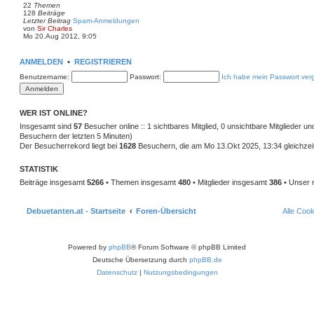
22
Themen
e
128
Beiträge
r
Letzter Beitrag
Spam-Anmeldungen
B
N
von
Sir Charles
e
e
Mo 20.Aug 2012, 9:05
i
u
t
e
r
s
a
ANMELDEN
•
REGISTRIEREN
t
g
e
Benutzername:
Passwort:
Ich habe mein Passwort ver
r
B
e
i
WER IST ONLINE?
t
r
Insgesamt sind
57
Besucher online :: 1 sichtbares Mitglied, 0 unsichtbare Mitglieder u
a
Besuchern der letzten 5 Minuten)
g
Der Besucherrekord liegt bei
1628
Besuchern, die am Mo 13.Okt 2025, 13:34 gleichzeit
STATISTIK
Beiträge insgesamt
5266
• Themen insgesamt
480
• Mitglieder insgesamt
386
• Unser 
Debuetanten.at - Startseite
Foren-Übersicht
Alle Coo
Powered by
phpBB
® Forum Software © phpBB Limited
Deutsche Übersetzung durch
phpBB.de
Datenschutz
|
Nutzungsbedingungen