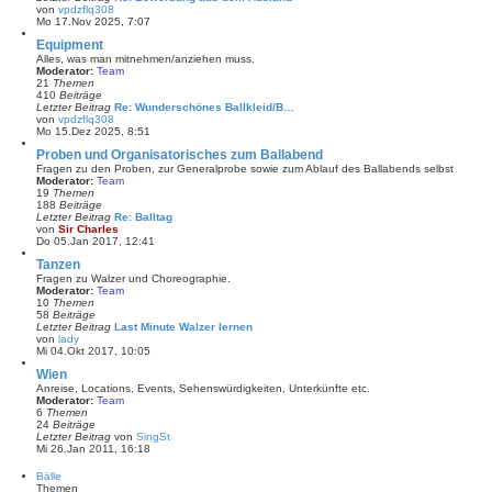
B
von
vpdzflq308
e
N
Mo 17.Nov 2025, 7:07
i
e
t
u
Equipment
r
e
Alles, was man mitnehmen/anziehen muss.
a
s
Moderator:
Team
g
t
21
Themen
e
410
Beiträge
r
Letzter Beitrag
Re: Wunderschönes Ballkleid/B…
B
von
vpdzflq308
e
N
Mo 15.Dez 2025, 8:51
i
e
t
u
Proben und Organisatorisches zum Ballabend
r
e
Fragen zu den Proben, zur Generalprobe sowie zum Ablauf des Ballabends selbst
a
s
Moderator:
Team
g
t
19
Themen
e
188
Beiträge
r
Letzter Beitrag
Re: Balltag
B
von
Sir Charles
e
N
Do 05.Jan 2017, 12:41
i
e
t
u
Tanzen
r
e
Fragen zu Walzer und Choreographie.
a
s
Moderator:
Team
g
t
10
Themen
e
58
Beiträge
r
Letzter Beitrag
Last Minute Walzer lernen
B
von
lady
e
N
Mi 04.Okt 2017, 10:05
i
e
t
u
Wien
r
e
Anreise, Locations, Events, Sehenswürdigkeiten, Unterkünfte etc.
a
s
Moderator:
Team
g
t
6
Themen
e
24
Beiträge
r
Letzter Beitrag
von
SingSt
B
N
Mi 26.Jan 2011, 16:18
e
e
i
u
Bälle
t
e
Themen