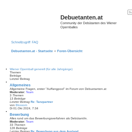
Debuetanten.at
Community der Debütanten des Wiener
Opernballes
Schnellzugriff
FAQ
Debuetanten.at - Startseite
Foren-Übersicht
Wiener Opernball generell (für alle Jahrgänge)
Themen
Beiträge
Letzter Beitrag
Allgemeines
Allgemeine Fragen, erster "Auffangpool" im Forum von Debuetanten.at
Moderator:
Team
3
Themen
13
Beiträge
Letzter Beitrag
Re: Tanzpartner
von
Blossom
N
Di 01.Okt 2024, 7:34
e
u
Bewerbung
e
Alles rund um das Bewerbungsverfahren als Debütant/in.
s
Moderator:
Team
t
33
Themen
e
128
Beiträge
r
Letzter Beitrag
Re: Bewerbung aus dem Ausland