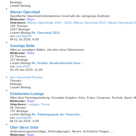
r
s
Beiträge
a
t
Letzter Beitrag
g
e
r
Wiener Opernball
B
Spezifische Opernball-Informationen innerhalb der Jahrgangs-Subforen
e
Moderator:
Team
i
Unterforen:
Wiener Opernbälle 2005 - 2020
,
Wiener Opernball 2023
,
Wiener Opernball 2
t
195
Themen
r
1947
Beiträge
a
Letzter Beitrag
Re: Opernball 2012
g
von
vpdzflq308
N
Mi 01.Jul 2026, 8:08
e
u
Sonstige Bälle
e
Alles zu sonstigen Bällen, mit oder ohne Debütanten.
s
Moderator:
Team
t
23
Themen
e
127
Beiträge
r
Letzter Beitrag
Re: Großes Akademikerball Gew…
B
von
robert000
e
N
Do 29.Jan 2015, 11:28
i
e
t
u
Non-Opernball-Themen
r
e
Themen
a
s
Beiträge
g
t
Letzter Beitrag
e
r
Debütanten-Lounge
B
Alles über Freizeitgestaltung, Kontakte knüpfen, Kino, Kultur, Computer, Technik, Sport, Mu
e
Moderator:
Team
i
Unterforen:
Lustiges
,
Tonne
t
46
Themen
r
757
Beiträge
a
Letzter Beitrag
Re: Ãœbungsparty der Tanzschu…
g
von
vpdzflq308
N
Mi 23.Jul 2025, 4:35
e
u
Über diese Seite
e
Verbesserungsvorschläge, Ankündigungen, Neues, technische Fragen, ...
s
Moderator:
Team