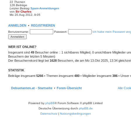
t
22
Themen
e
128
Beiträge
r
Letzter Beitrag
Spam-Anmeldungen
B
von
Sir Charles
e
N
Mo 20.Aug 2012, 9:05
i
e
t
u
r
e
ANMELDEN
•
REGISTRIEREN
a
s
g
t
Benutzername:
Passwort:
Ich habe mein Passwort ver
e
r
B
e
i
WER IST ONLINE?
t
Insgesamt sind
49
Besucher online :: 1 sichtbares Mitglied, 0 unsichtbare Mitglieder u
r
a
Besuchern der letzten 5 Minuten)
g
Der Besucherrekord liegt bei
1628
Besuchern, die am Mo 13.Okt 2025, 13:34 gleichzeit
STATISTIK
Beiträge insgesamt
5266
• Themen insgesamt
480
• Mitglieder insgesamt
386
• Unser 
Debuetanten.at - Startseite
Foren-Übersicht
Alle Coo
Powered by
phpBB
® Forum Software © phpBB Limited
Deutsche Übersetzung durch
phpBB.de
Datenschutz
|
Nutzungsbedingungen