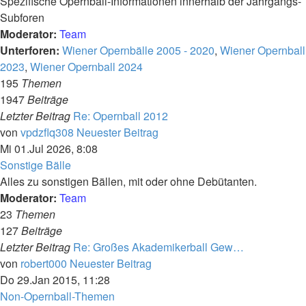
Spezifische Opernball-Informationen innerhalb der Jahrgangs-
Subforen
Moderator:
Team
Unterforen:
Wiener Opernbälle 2005 - 2020
,
Wiener Opernball
2023
,
Wiener Opernball 2024
195
Themen
1947
Beiträge
Letzter Beitrag
Re: Opernball 2012
von
vpdzflq308
Neuester Beitrag
Mi 01.Jul 2026, 8:08
Sonstige Bälle
Alles zu sonstigen Bällen, mit oder ohne Debütanten.
Moderator:
Team
23
Themen
127
Beiträge
Letzter Beitrag
Re: Großes Akademikerball Gew…
von
robert000
Neuester Beitrag
Do 29.Jan 2015, 11:28
Non-Opernball-Themen