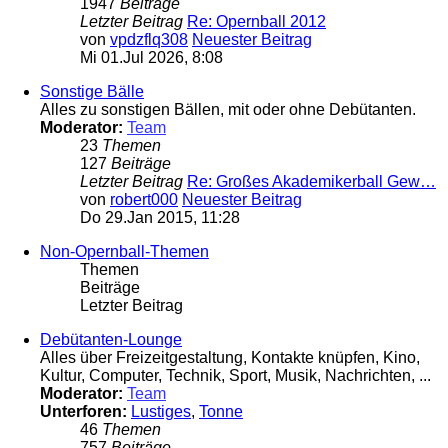
1947
Beiträge
Letzter Beitrag
Re: Opernball 2012
von
vpdzflq308
Neuester Beitrag
Mi 01.Jul 2026, 8:08
Sonstige Bälle
Alles zu sonstigen Bällen, mit oder ohne Debütanten.
Moderator:
Team
23
Themen
127
Beiträge
Letzter Beitrag
Re: Großes Akademikerball Gew…
von
robert000
Neuester Beitrag
Do 29.Jan 2015, 11:28
Non-Opernball-Themen
Themen
Beiträge
Letzter Beitrag
Debütanten-Lounge
Alles über Freizeitgestaltung, Kontakte knüpfen, Kino,
Kultur, Computer, Technik, Sport, Musik, Nachrichten, ...
Moderator:
Team
Unterforen:
Lustiges
,
Tonne
46
Themen
757
Beiträge