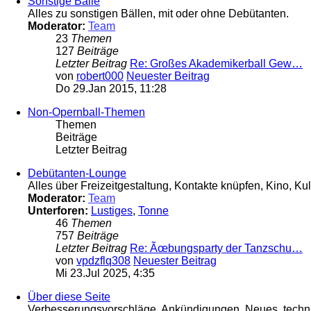
Sonstige Bälle
Alles zu sonstigen Bällen, mit oder ohne Debütanten.
Moderator:
Team
23
Themen
127
Beiträge
Letzter Beitrag
Re: Großes Akademikerball Gew…
von
robert000
Neuester Beitrag
Do 29.Jan 2015, 11:28
Non-Opernball-Themen
Themen
Beiträge
Letzter Beitrag
Debütanten-Lounge
Alles über Freizeitgestaltung, Kontakte knüpfen, Kino, Kul
Moderator:
Team
Unterforen:
Lustiges
,
Tonne
46
Themen
757
Beiträge
Letzter Beitrag
Re: Ãœbungsparty der Tanzschu…
von
vpdzflq308
Neuester Beitrag
Mi 23.Jul 2025, 4:35
Über diese Seite
Verbesserungsvorschläge, Ankündigungen, Neues, technis