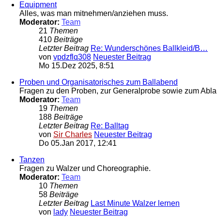
Equipment
Alles, was man mitnehmen/anziehen muss.
Moderator:
Team
21
Themen
410
Beiträge
Letzter Beitrag
Re: Wunderschönes Ballkleid/B…
von
vpdzflq308
Neuester Beitrag
Mo 15.Dez 2025, 8:51
Proben und Organisatorisches zum Ballabend
Fragen zu den Proben, zur Generalprobe sowie zum Ablau
Moderator:
Team
19
Themen
188
Beiträge
Letzter Beitrag
Re: Balltag
von
Sir Charles
Neuester Beitrag
Do 05.Jan 2017, 12:41
Tanzen
Fragen zu Walzer und Choreographie.
Moderator:
Team
10
Themen
58
Beiträge
Letzter Beitrag
Last Minute Walzer lernen
von
lady
Neuester Beitrag