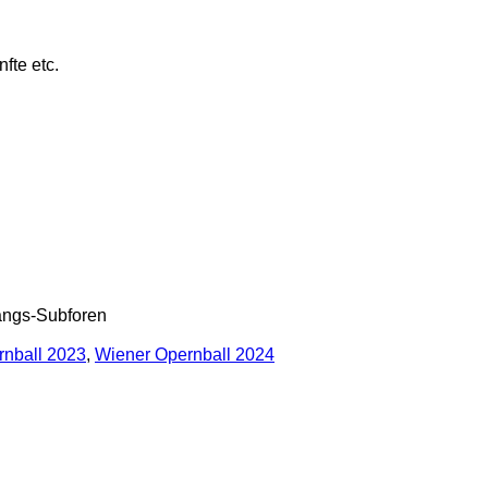
fte etc.
gangs-Subforen
rnball 2023
,
Wiener Opernball 2024