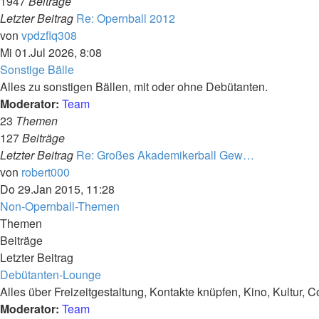
1947
Beiträge
Letzter Beitrag
Re: Opernball 2012
Neuester
von
vpdzflq308
Beitrag
Mi 01.Jul 2026, 8:08
Sonstige Bälle
Alles zu sonstigen Bällen, mit oder ohne Debütanten.
Moderator:
Team
23
Themen
127
Beiträge
Letzter Beitrag
Re: Großes Akademikerball Gew…
Neuester
von
robert000
Beitrag
Do 29.Jan 2015, 11:28
Non-Opernball-Themen
Themen
Beiträge
Letzter Beitrag
Debütanten-Lounge
Alles über Freizeitgestaltung, Kontakte knüpfen, Kino, Kultur, C
Moderator:
Team