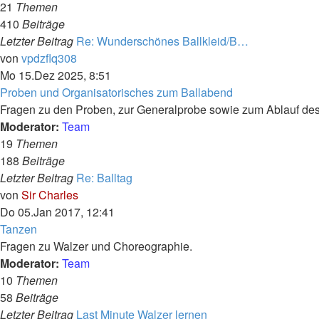
21
Themen
410
Beiträge
Letzter Beitrag
Re: Wunderschönes Ballkleid/B…
Neuester
von
vpdzflq308
Beitrag
Mo 15.Dez 2025, 8:51
Proben und Organisatorisches zum Ballabend
Fragen zu den Proben, zur Generalprobe sowie zum Ablauf des
Moderator:
Team
19
Themen
188
Beiträge
Letzter Beitrag
Re: Balltag
Neuester
von
Sir Charles
Beitrag
Do 05.Jan 2017, 12:41
Tanzen
Fragen zu Walzer und Choreographie.
Moderator:
Team
10
Themen
58
Beiträge
Letzter Beitrag
Last Minute Walzer lernen