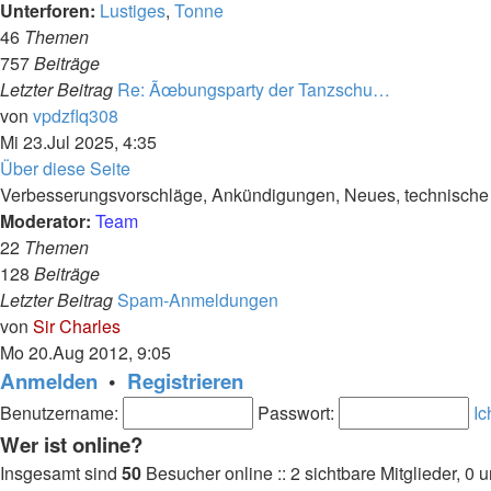
Unterforen:
Lustiges
,
Tonne
46
Themen
757
Beiträge
Letzter Beitrag
Re: Ãœbungsparty der Tanzschu…
Neuester
von
vpdzflq308
Beitrag
Mi 23.Jul 2025, 4:35
Über diese Seite
Verbesserungsvorschläge, Ankündigungen, Neues, technische F
Moderator:
Team
22
Themen
128
Beiträge
Letzter Beitrag
Spam-Anmeldungen
Neuester
von
Sir Charles
Beitrag
Mo 20.Aug 2012, 9:05
Anmelden
•
Registrieren
Benutzername:
Passwort:
Ic
Wer ist online?
Insgesamt sind
50
Besucher online :: 2 sichtbare Mitglieder, 0