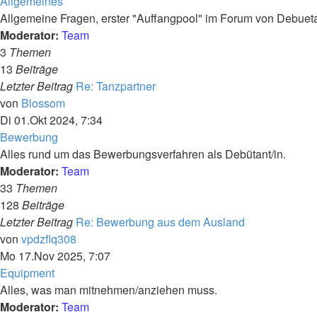
Allgemeines
Allgemeine Fragen, erster "Auffangpool" im Forum von Debueta
Moderator:
Team
3
Themen
13
Beiträge
Letzter Beitrag
Re: Tanzpartner
Neuester
von
Blossom
Beitrag
Di 01.Okt 2024, 7:34
Bewerbung
Alles rund um das Bewerbungsverfahren als Debütant/in.
Moderator:
Team
33
Themen
128
Beiträge
Letzter Beitrag
Re: Bewerbung aus dem Ausland
Neuester
von
vpdzflq308
Beitrag
Mo 17.Nov 2025, 7:07
Equipment
Alles, was man mitnehmen/anziehen muss.
Moderator:
Team