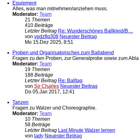
Equipment
Alles, was man mitnehmen/anziehen muss.
Moderator:
Team
21
Themen
410
Beiträge
Letzter Beitrag
Re: Wunderschönes Ballkleid/B…
von
vpdzflq308
Neuester Beitrag
Mo 15.Dez 2025, 8:51
Proben und Organisatorisches zum Ballabend
Fragen zu den Proben, zur Generalprobe sowie zum Ablau
Moderator:
Team
19
Themen
188
Beiträge
Letzter Beitrag
Re: Balltag
von
Sir Charles
Neuester Beitrag
Do 05.Jan 2017, 12:41
Tanzen
Fragen zu Walzer und Choreographie.
Moderator:
Team
10
Themen
58
Beiträge
Letzter Beitrag
Last Minute Walzer lernen
von
lady
Neuester Beitrag