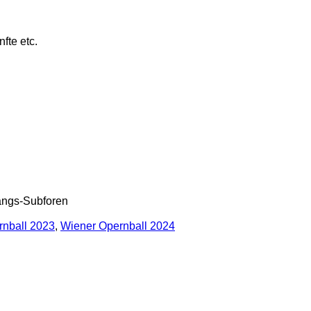
fte etc.
gangs-Subforen
rnball 2023
,
Wiener Opernball 2024