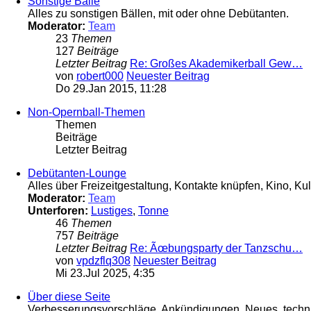
Sonstige Bälle
Alles zu sonstigen Bällen, mit oder ohne Debütanten.
Moderator:
Team
23
Themen
127
Beiträge
Letzter Beitrag
Re: Großes Akademikerball Gew…
von
robert000
Neuester Beitrag
Do 29.Jan 2015, 11:28
Non-Opernball-Themen
Themen
Beiträge
Letzter Beitrag
Debütanten-Lounge
Alles über Freizeitgestaltung, Kontakte knüpfen, Kino, Kul
Moderator:
Team
Unterforen:
Lustiges
,
Tonne
46
Themen
757
Beiträge
Letzter Beitrag
Re: Ãœbungsparty der Tanzschu…
von
vpdzflq308
Neuester Beitrag
Mi 23.Jul 2025, 4:35
Über diese Seite
Verbesserungsvorschläge, Ankündigungen, Neues, technis