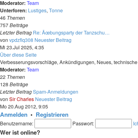
Moderator:
Team
Unterforen:
Lustiges
,
Tonne
46
Themen
757
Beiträge
Letzter Beitrag
Re: Ãœbungsparty der Tanzschu…
von
vpdzflq308
Neuester Beitrag
Mi 23.Jul 2025, 4:35
Über diese Seite
Verbesserungsvorschläge, Ankündigungen, Neues, technische F
Moderator:
Team
22
Themen
128
Beiträge
Letzter Beitrag
Spam-Anmeldungen
von
Sir Charles
Neuester Beitrag
Mo 20.Aug 2012, 9:05
Anmelden
•
Registrieren
Benutzername:
Passwort:
Ic
Wer ist online?