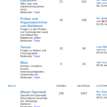
Equipment
Re: Wun
21
410
von
vpdz
Alles, was man
Mo 15.De
mitnehmen/anziehen
muss.
Moderator:
Team
Proben und
Re: Ball
19
188
von
Sir 
Organisatorisches
Do 05.Ja
zum Ballabend
Fragen zu den Proben,
zur Generalprobe sowie
zum Ablauf des
Ballabends selbst
Moderator:
Team
Tanzen
Last Min
10
58
von
lady
Fragen zu Walzer und
Mi 04.Ok
Choreographie.
Moderator:
Team
Wien
von
Sing
6
24
Mi 26.Ja
Anreise, Locations,
Events,
Sehenswürdigkeiten,
Unterkünfte etc.
Moderator:
Team
BÄLLE
THEMEN
BEITRÄGE
LETZTER
Wiener Opernball
Re: Ope
195
1947
von
vpdz
Spezifische Opernball-
Mi 01.Jul
Informationen innerhalb
der Jahrgangs-
Subforen
Moderator:
Team