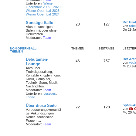
Unterforen:
Wiener
Opernbälle 2005 - 2020
,
Wiener Opernball 2023
,
Wiener Opernball 2024
Sonstige Bälle
Re: Gro
23
127
von
robe
Alles zu sonstigen
Do 29.Ja
Bällen, mit oder ohne
Debütanten.
Moderator:
Team
NON-OPERNBALL-
THEMEN
BEITRÄGE
LETZTER
THEMEN
Debütanten-
Re: Ãœb
46
757
von
vpdz
Lounge
Mi 23.Jul
Alles über
Freizeitgestaltung,
Kontakte knüpfen, Kino,
Kultur, Computer,
Technik, Sport, Musik,
Nachrichten, ...
Moderator:
Team
Unterforen:
Lustiges
,
Tonne
Über diese Seite
Spam-A
22
128
von
Sir 
Verbesserungsvorschlä
Mo 20.Au
ge, Ankündigungen,
Neues, technische
Fragen, ...
Moderator:
Team