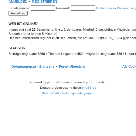
ANMELDEN
•
REGISTRIEREN
Benutzername:
Passwort:
Ich habe mein Passwort ver
WER IST ONLINE?
Insgesamt sind
23
Besucher online :: 1 sichtbares Mitglied, 0 unsichtbare Mitglieder u
Besuchern der letzten 5 Minuten)
Der Besucherrekord liegt bei
1628
Besuchern, die am Mo 13.Okt 2025, 13:34 gleichzeit
STATISTIK
Beiträge insgesamt
5266
• Themen insgesamt
480
• Mitglieder insgesamt
386
• Unser 
Debuetanten.at - Startseite
Foren-Übersicht
Alle Coo
Powered by
phpBB
® Forum Software © phpBB Limited
Deutsche Übersetzung durch
phpBB.de
Datenschutz
|
Nutzungsbedingungen