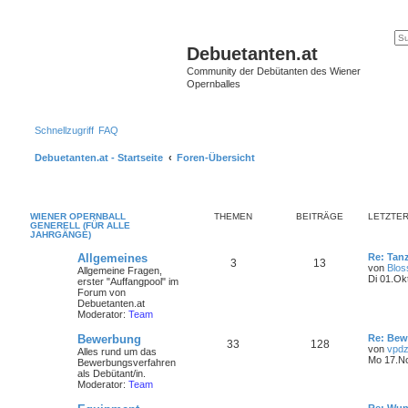
Debuetanten.at
Community der Debütanten des Wiener
Opernballes
Schnellzugriff
FAQ
Debuetanten.at - Startseite
Foren-Übersicht
WIENER OPERNBALL
THEMEN
BEITRÄGE
LETZTER
GENERELL (FÜR ALLE
JAHRGÄNGE)
Allgemeines
Re: Tan
3
13
von
Blo
Allgemeine Fragen,
Di 01.Ok
erster "Auffangpool" im
Forum von
Debuetanten.at
Moderator:
Team
Bewerbung
Re: Bew
33
128
von
vpdz
Alles rund um das
Mo 17.No
Bewerbungsverfahren
als Debütant/in.
Moderator:
Team