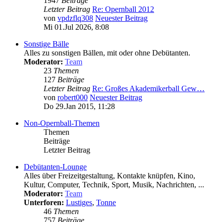
1947
Beiträge
Letzter Beitrag
Re: Opernball 2012
von
vpdzflq308
Neuester Beitrag
Mi 01.Jul 2026, 8:08
Sonstige Bälle
Alles zu sonstigen Bällen, mit oder ohne Debütanten.
Moderator:
Team
23
Themen
127
Beiträge
Letzter Beitrag
Re: Großes Akademikerball Gew…
von
robert000
Neuester Beitrag
Do 29.Jan 2015, 11:28
Non-Opernball-Themen
Themen
Beiträge
Letzter Beitrag
Debütanten-Lounge
Alles über Freizeitgestaltung, Kontakte knüpfen, Kino,
Kultur, Computer, Technik, Sport, Musik, Nachrichten, ...
Moderator:
Team
Unterforen:
Lustiges
,
Tonne
46
Themen
757
Beiträge