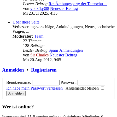
Letzter Beitrag
Re: Ãœbungsparty der Tanzschu…
von
vpdzflq308
Neuester Beitrag
Mi 23.Jul 2025, 4:35
Über diese Seite
Verbesserungsvorschläge, Ankündigungen, Neues, technische
Fragen, ...
Moderator:
Team
22
Themen
128
Beiträge
Letzter Beitrag
Spam-Anmeldungen
von
Sir Charles
Neuester Beitrag
Mo 20.Aug 2012, 9:05
Anmelden
•
Registrieren
Benutzername:
Passwort:
Ich habe mein Passwort vergessen
|
Angemeldet bleiben
Wer ist online?
Insgesamt sind
35
Besucher online :: 0 sichtbare Mitglieder, 0