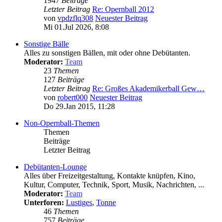
1947
Beiträge
Letzter Beitrag
Re: Opernball 2012
von
vpdzflq308
Neuester Beitrag
Mi 01.Jul 2026, 8:08
Sonstige Bälle
Alles zu sonstigen Bällen, mit oder ohne Debütanten.
Moderator:
Team
23
Themen
127
Beiträge
Letzter Beitrag
Re: Großes Akademikerball Gew…
von
robert000
Neuester Beitrag
Do 29.Jan 2015, 11:28
Non-Opernball-Themen
Themen
Beiträge
Letzter Beitrag
Debütanten-Lounge
Alles über Freizeitgestaltung, Kontakte knüpfen, Kino,
Kultur, Computer, Technik, Sport, Musik, Nachrichten, ...
Moderator:
Team
Unterforen:
Lustiges
,
Tonne
46
Themen
757
Beiträge